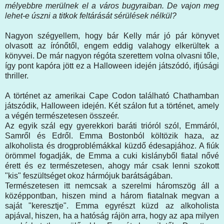
mélyebbre merülnek el a város bugyraiban. De vajon meg
lehet-e úszni a titkok feltárását sérülések nélkül?
Nagyon szégyellem, hogy bár Kelly már jó pár könyvet
olvasott az írónőtől, engem eddig valahogy elkerültek a
könyvei. De már nagyon régóta szerettem volna olvasni tőle,
így pont kapóra jött ez a Halloween idején játszódó, ifjúsági
thriller.
A történet az amerikai Cape Codon található Chathamban
játszódik, Halloween idején. Két szálon fut a történet, amely
a végén természetesen összeér.
Az egyik szál egy gyerekkori baráti trióról szól, Emmáról,
Samről és Edről. Emma Bostonból költözik haza, az
alkoholista és drogproblémákkal küzdő édesapjához. A fiúk
örömmel fogadják, de Emma a cuki kislányből fiatal nővé
érett és ez természetesen, ahogy már csak lenni szokott
"kis" feszültséget okoz hármójuk barátságában.
Természetesen itt nemcsak a szerelmi háromszög áll a
középpontban, hiszen mind a három fiatalnak megvan a
saját "keresztje". Emma egyrészt küzd az alkoholista
apjával, hiszen, ha a hatóság rájön arra, hogy az apa milyen