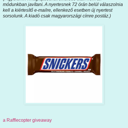
módunkban javítani. A nyertesnek 72 órán belül válaszolnia
kell a kiértesítő e-mailre, ellenkező esetben új nyertest
sorsolunk. A kiadó csak magyarországi címre postáz.)
a Rafflecopter giveaway