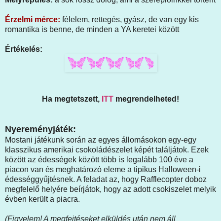
Érzelmi mérce:
félelem, rettegés, gyász, de van egy kis
romantika is benne, de minden a YA keretei között
Értékelés:
Ha megtetszett,
ITT
megrendelheted!
Nyereményjáték:
Mostani játékunk során az egyes állomásokon egy-egy
klasszikus amerikai csokoládészelet képét találjátok. Ezek
között az édességek között több is legalább 100 éve a
piacon van és meghatározó eleme a tipikus Halloween-i
édességgyűjtésnek. A feladat az, hogy Rafflecopter doboz
megfelelő helyére beírjátok, hogy az adott csokiszelet melyik
évben került a piacra.
(Figyelem! A megfejtéseket elküldés után nem áll