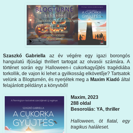
Szaszkó Gabriella
az év végére egy igazi borongós
hangulatú ifjúsági thrillert tartogat az olvasói számára. A
történet során egy Halloween-i cukorkagyűjtés tragédiába
torkollik, de vajon ki lehet a gyilkosság elkövetője? Tartsatok
velünk a Blogturnén, és nyerjétek meg a
Maxim Kiadó
által
felajánlott példányt a könyvből!
Maxim, 2023
288 oldal
Besorolás: YA, thriller
Halloween, öt fiatal, egy
tragikus haláleset.