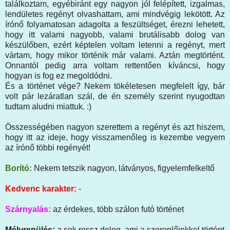
találkoztam, egyébiránt egy nagyon jól felépített, izgalmas,
lendületes regényt olvashattam, ami mindvégig lekötött. Az
írónő folyamatosan adagolta a feszültséget, érezni lehetett,
hogy itt valami nagyobb, valami brutálisabb dolog van
készülőben, ezért képtelen voltam letenni a regényt, mert
vártam, hogy mikor történik már valami. Aztán megtörtént.
Onnantól pedig arra voltam rettentően kíváncsi, hogy
hogyan is fog ez megoldódni.
És a történet vége? Nekem tökéletesen megfelelt így, bár
volt pár lezáratlan szál, de én személy szerint nyugodtan
tudtam aludni miattuk. :)
Összességében nagyon szerettem a regényt és azt hiszem,
hogy itt az ideje, hogy visszamenőleg is kezembe vegyem
az írónő többi regényét!
Borító:
Nekem tetszik nagyon, látványos, figyelemfelkeltő
Kedvenc karakter:
-
Szárnyalás:
az érdekes, több szálon futó történet
Mélyrepülés:
a sok rossz dolog, ami a szereplőinkkel történt