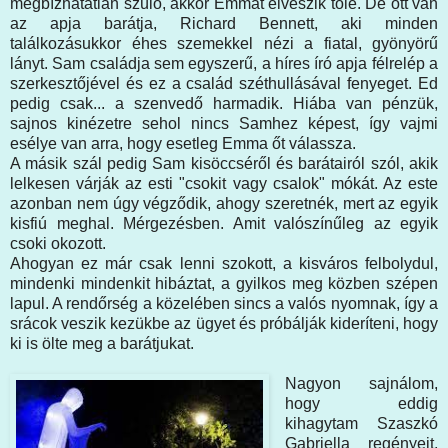
megbízhatatlan szülő, akkor Emmát elveszik tőle. De ott van
az apja barátja, Richard Bennett, aki minden
találkozásukkor éhes szemekkel nézi a fiatal, gyönyörű
lányt. Sam családja sem egyszerű, a híres író apja félrelép a
szerkesztőjével és ez a család széthullásával fenyeget. Ed
pedig csak... a szenvedő harmadik. Hiába van pénzük,
sajnos kinézetre sehol nincs Samhez képest, így vajmi
esélye van arra, hogy esetleg Emma őt válassza.
A másik szál pedig Sam kisöccséről és barátairól szól, akik
lelkesen várják az esti "csokit vagy csalok" mókát. Az este
azonban nem úgy végződik, ahogy szeretnék, mert az egyik
kisfiú meghal. Mérgezésben. Amit valószínűleg az egyik
csoki okozott.
Ahogyan ez már csak lenni szokott, a kisváros felbolydul,
mindenki mindenkit hibáztat, a gyilkos meg közben szépen
lapul. A rendőrség a közelében sincs a valós nyomnak, így a
srácok veszik kezükbe az ügyet és próbálják kideríteni, hogy
ki is ölte meg a barátjukat.
Nagyon sajnálom,
hogy eddig
kihagytam Szaszkó
Gabriella regényeit,