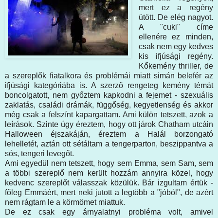
mert ez a regény
ütött. De elég nagyot.
A "cuki" címe
ellenére ez minden,
csak nem egy kedves
kis ifjúsági regény.
Kőkemény thriller, de
a szereplők fiatalkora és problémái miatt simán belefér az
ifjúsági kategóriába is. A szerző rengeteg kemény témát
boncolgatott, nem győztem kapkodni a fejemet - szexuális
zaklatás, családi drámák, függőség, kegyetlenség és akkor
még csak a felszínt kapargattam. Ami külön tetszett, azok a
leírások. Szinte úgy éreztem, hogy ott járok Chatham utcáin
Halloween éjszakáján, éreztem a Halál borzongató
lehelletét, aztán ott sétáltam a tengerparton, beszippantva a
sós, tengeri levegőt.
Ami egyedül nem tetszett, hogy sem Emma, sem Sam, sem
a többi szereplő nem került hozzám annyira közel, hogy
kedvenc szereplőt válasszak közülük. Bár izgultam értük -
főleg Emmáért, mert neki jutott a legtöbb a "jóból", de azért
nem rágtam le a körmömet miattuk.
De ez csak egy árnyalatnyi probléma volt, amivel