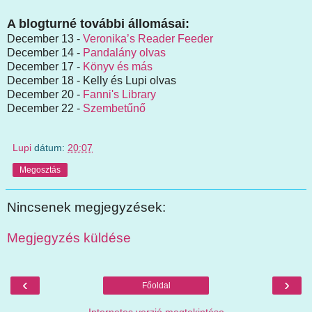
A blogturné további állomásai:
December 13 -
Veronika’s Reader Feeder
December 14 -
Pandalány olvas
December 17 -
Könyv és más
December 18 - Kelly és Lupi olvas
December 20 -
Fanni's Library
December 22 -
Szembetűnő
Lupi
dátum:
20:07
Megosztás
Nincsenek megjegyzések:
Megjegyzés küldése
‹
›
Főoldal