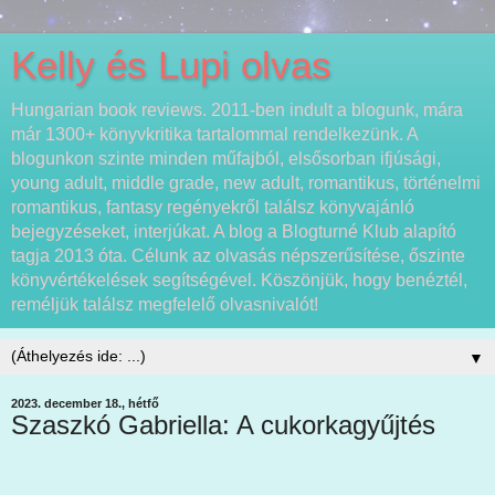
Kelly és Lupi olvas
Hungarian book reviews. 2011-ben indult a blogunk, mára
már 1300+ könyvkritika tartalommal rendelkezünk. A
blogunkon szinte minden műfajból, elsősorban ifjúsági,
young adult, middle grade, new adult, romantikus, történelmi
romantikus, fantasy regényekről találsz könyvajánló
bejegyzéseket, interjúkat. A blog a Blogturné Klub alapító
tagja 2013 óta. Célunk az olvasás népszerűsítése, őszinte
könyvértékelések segítségével. Köszönjük, hogy benéztél,
reméljük találsz megfelelő olvasnivalót!
▼
2023. december 18., hétfő
Szaszkó Gabriella: A cukorkagyűjtés