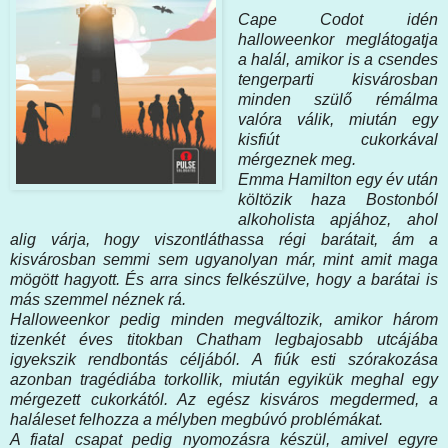
Cape Codot idén
halloweenkor meglátogatja
a halál, amikor is a csendes
tengerparti kisvárosban
minden szülő rémálma
valóra válik, miután egy
kisfiút cukorkával
mérgeznek meg.
Emma Hamilton egy év után
költözik haza Bostonból
alkoholista apjához, ahol
alig várja, hogy viszontláthassa régi barátait, ám a
kisvárosban semmi sem ugyanolyan már, mint amit maga
mögött hagyott. És arra sincs felkészülve, hogy a barátai is
más szemmel néznek rá.
Halloweenkor pedig minden megváltozik, amikor három
tizenkét éves titokban Chatham legbajosabb utcájába
igyekszik rendbontás céljából. A fiúk esti szórakozása
azonban tragédiába torkollik, miután egyikük meghal egy
mérgezett cukorkától. Az egész kisváros megdermed, a
haláleset felhozza a mélyben megbúvó problémákat.
A fiatal csapat pedig nyomozásra készül, amivel egyre