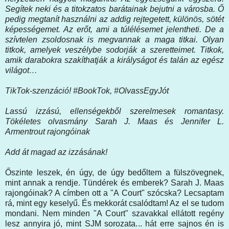
Segítek neki és a titokzatos barátainak bejutni a városba. Ő
pedig megtanít használni az addig rejtegetett, különös, sötét
képességemet. Az erőt, ami a túlélésemet jelentheti. De a
szívtelen zsoldosnak is megvannak a maga titkai. Olyan
titkok, amelyek veszélybe sodorják a szeretteimet. Titkok,
amik darabokra szakíthatják a királyságot és talán az egész
világot…
TikTok-szenzáció! #BookTok, #OlvassEgyJót
Lassú izzású, ellenségekből szerelmesek romantasy.
Tökéletes olvasmány Sarah J. Maas és Jennifer L.
Armentrout rajongóinak
Add át magad az izzásának!
Őszinte leszek, én úgy, de úgy bedőltem a fülszövegnek,
mint annak a rendje. Tündérek és emberek? Sarah J. Maas
rajongóinak? A címben ott a "A Court" szócska? Lecsaptam
rá, mint egy keselyű. És mekkorát csalódtam! Az el se tudom
mondani. Nem minden "A Court" szavakkal ellátott regény
lesz annyira jó, mint SJM sorozata... hát erre sajnos én is