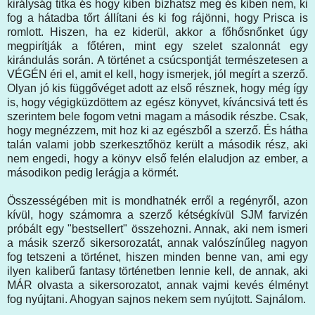
királyság titka és hogy kiben bízhatsz meg és kiben nem, ki
fog a hátadba tőrt állítani és ki fog rájönni, hogy Prisca is
romlott. Hiszen, ha ez kiderül, akkor a főhősnőnket úgy
megpirítják a főtéren, mint egy szelet szalonnát egy
kirándulás során. A történet a csúcspontját természetesen a
VÉGÉN éri el, amit el kell, hogy ismerjek, jól megírt a szerző.
Olyan jó kis függővéget adott az első résznek, hogy még így
is, hogy végigküzdöttem az egész könyvet, kíváncsivá tett és
szerintem bele fogom vetni magam a második részbe. Csak,
hogy megnézzem, mit hoz ki az egészből a szerző. És hátha
talán valami jobb szerkesztőhöz került a második rész, aki
nem engedi, hogy a könyv első felén elaludjon az ember, a
másodikon pedig lerágja a körmét.
Összességében mit is mondhatnék erről a regényről, azon
kívül, hogy számomra a szerző kétségkívül SJM farvizén
próbált egy "bestsellert" összehozni. Annak, aki nem ismeri
a másik szerző sikersorozatát, annak valószínűleg nagyon
fog tetszeni a történet, hiszen minden benne van, ami egy
ilyen kaliberű fantasy történetben lennie kell, de annak, aki
MÁR olvasta a sikersorozatot, annak vajmi kevés élményt
fog nyújtani. Ahogyan sajnos nekem sem nyújtott. Sajnálom.