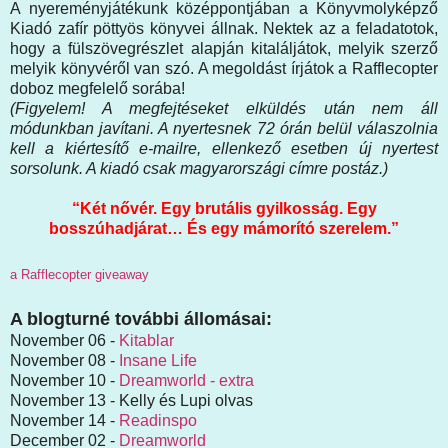
A nyereményjátékunk középpontjában a Könyvmolyképző
Kiadó zafír pöttyös könyvei állnak. Nektek az a feladatotok,
hogy a fülszövegrészlet alapján kitaláljátok, melyik szerző
melyik könyvéről van szó. A megoldást írjátok a Rafflecopter
doboz megfelelő sorába!
(Figyelem! A megfejtéseket elküldés után nem áll
módunkban javítani. A nyertesnek 72 órán belül válaszolnia
kell a kiértesítő e-mailre, ellenkező esetben új nyertest
sorsolunk. A kiadó csak magyarországi címre postáz.)
“Két nővér. Egy brutális gyilkosság. Egy
bosszúhadjárat… És egy mámorító szerelem.”
a Rafflecopter giveaway
A blogturné további állomásai:
November 06 -
Kitablar
November 08 -
Insane Life
November 10 -
Dreamworld - extra
November 13 - Kelly és Lupi olvas
November 14 -
Readinspo
December 02 -
Dreamworld