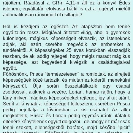
rájöttem. Ráadásul a GR-n 4,11-n áll ez a könyv! Édes
istenem, egyáltalán elolvasta bárki is ezt a regényt, mielőtt
automatikusan rányomott öt csillagot?
Hol is kezdjem az egészet. Az alapsztori nem lenne
egyáltalán rossz. Mágiával átitatott világ, ahol a gyerekek
különleges, mágikus képességeit elveszik, az isteneknek
adják, aki ezért cserébe megvédik az embereket a
tündérektől. A képességeket 25 éves korukban visszadják
részben, de aki addig rejtegeti, hogy mégis maradt mágikus
képessége, azt kegyetlenül kivégzik a családtagjaival
együtt.
Főhősnőnk, Prisca "természetesen" a romlottak, az elrejtett
képességűek közé tartozik, és miután ez kiderül, menekülni
kényszerül. Útja során összetalálkozik egy csapat
zsoldossal, akiknek a vezére, Lorian, hamar rájön, hogy a
lány milyen mágikus képességeket rejteget, így alkut ajánl.
Segít a lánynak a képességeit fejleszteni, cserében Prisca
pedig bejuttatja a fővárosban a kis csapatot. Az alku
megköttetik, Prisca és Lorian pedig egymás iránti utálatuk
ellenére kénytelenek együtt dolgozni - de ahogy ez már csak
lenni szokott, ellenségekből barátok, majd később "picit"