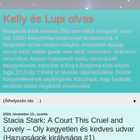
Kelly és Lupi olvas
Hungarian book reviews. 2011-ben indult a blogunk, mára
már 1300+ könyvkritika tartalommal rendelkezünk. A
blogunkon szinte minden műfajból, elsősorban ifjúsági,
young adult, middle grade, new adult, romantikus, történelmi
romantikus, fantasy regényekről találsz könyvajánló
bejegyzéseket, interjúkat. A blog a Blogturné Klub alapító
tagja 2013 óta. Célunk az olvasás népszerűsítése, őszinte
könyvértékelések segítségével. Köszönjük, hogy benéztél,
reméljük találsz megfelelő olvasnivalót!
▼
2024. november 13., szerda
Stacia Stark: A ​Court This Cruel and
Lovely – Oly kegyetlen és kedves udvar
(Hazugságok királysága #1)