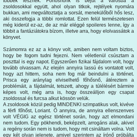
többek lesznek. Főhősnőnk is bejut a városba a
zsoldosokkal együtt, ahol olyan titkok, rejtélyek nyomára
bukkan, ami megváltoztatja a sorsát, menekülőből hős lesz,
aki összefogja a többi romlottat. Ezen felül természetesen
még kiderül ez-az, de az már eléggé spoileres lenne, így a
többit a fantáziátokra bízom, illetve arra, hogy elolvassátok a
könyvet.
Számomra ez az a könyv volt, amiben nem voltam biztos,
hogy be fogom tudni fejezni. Nem véletlenül csúsztam a
poszttal is egy napot. Egyszerűen fizikai fájdalom volt, hogy
tovább olvassam. Az elején annyira lassú és vontatott volt,
hogy azt hittem, soha nem fog már beindulni a történet.
Prisca egy aránylag elviselhető főhősnő, átéreztem a
problémáit, a fájdalmát, tetszett, ahogy a túlélésért bármire
képes volt, még arra is, hogy összeálljon egy csapat
zsoldossal és furcsa alkut kössön velük.
A zsoldosok közül pedig MINDENKI szimpatikus volt, kivéve
a férfi főhőst, Loriant. Ő annyira, de annyira ellenszenves
volt VÉGIG az egész történet során, hogy azt elmondani
nem tudom. Egy pökhendi, beképzelt, arrogáns alak, akivel
a regény során nem is tudom, hogy mit csináltam volna. Volt
egy két olyan jelenete, amivel szerintem az írónő próbálta