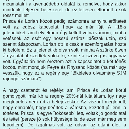
megmutatni a gyengédebb oldalát is, remélve, hogy akkor
mindenki teljesen beleszeret, de ez teljesen eltörpült a sok
rossz mellett.
Prisca és Lorian között pedig számomra annyira erőltetett
volt az egész kapcsolat, hogy az már fájt. A +18-s
jelenetüket, amit elviekben úgy kellett volna várnom, mint a
vetésnek az esőt egy hosszú száraz időszak után, szó
szerint átlapoztam. Lorian ott is csak a szemforgatást hozta
ki belőlem. Ez a jelenet kb olyan volt, mintha A szürke ötven
árnyalatából szedték volna ki, szinte a szöveg is ugyanaz
volt. Egyáltalán nem éreztem azt a kapcsolatot a két főhős
között, mint mondjuk Feyre és Rhysand között (ha már úgy
vesszük, hogy ez a regény egy "tökéletes olvasmány SJM
rajongói számára").
A nagy csattanót és rejtélyt, ami Prisca és Lorian körül
gomolygott, már kb a regény 20%-nál kitaláltam, így nagy
meglepetés nem ért a befejezéskor. Az viszont meglepett,
hogy onnantól, hogy beértek a városba, kezdett jó lenni a
történet. Prisca is egyre "tökösebb" lett, voltak jó gondolatai
és tettei (persze jó sok hülyesége is, de ezen már meg sem
lepődtem). De izgalmas volt az udvar, az ottani élet, a