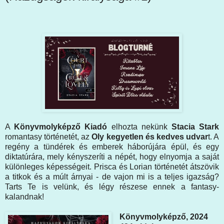
A
Könyvmolyképző Kiadó
elhozta nekünk
Stacia Stark
romantasy történetét, az
Oly kegyetlen és kedves udvar
t. A
regény a tündérek és emberek háborújára épül, és egy
diktatúrára, mely kényszeríti a népét, hogy elnyomja a saját
különleges képességeit. Prisca és Lorian történetét átszövik
a titkok és a múlt árnyai - de vajon mi is a teljes igazság?
Tarts Te is velünk, és légy részese ennek a fantasy-
kalandnak!
Könyvmolyképző, 2024