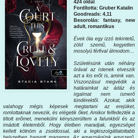
424 oldal
Fordította: Gruber Katalin
Goodreads: 4,11
Besorolás: fantasy, new
adult, romantikus
Évek ​óta egy izzó tekintetű,
zöld szemű, kegyetlen
mosolyú férfival álmodom…
Születésünk után néhány
órával az istenek elveszik
azt a kis erőt is, amink van.
Viszonzásul megvédik a
határainkat az ádáz és
irgalmat nem ismerő
tündérektől. Azokat, akik
valahogy mégis képesek megtartani az erejüket,
romlottaknak nevezik, és elégetik őket. Amikor felfedezték a
tiltott erőmet, menekülni kényszerültem a falunkból és az
imádott életemből. Hogy életben maradjak, egyezséget
kellett kötnöm a zsoldossal, aki a legkiszolgáltatottabb
helyzetben hagyott magamra. Az egyezségünk egyszerű.