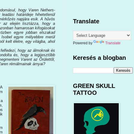
udomásul, hogy Varen Nethers-
leadási határideje hihetetlenül
 mérkőzés napjára esik. A hűvös
Translate
r az elején tisztázza, hogy a
 azonban hamarosan kifogásokat
iközben egyre jobban elszakad
. Isobel egyre mélyebbre merül
l kelt életre, egy világba, ahol
Powered by
Translate
l felfedezi, hogy az álmoknak és
ndolta és, hogy a legijesztőbb
Keresés a blogban
egmenteni Varent az Őrülettől,
 Varen rémálmainak árnyai?
GREEN SKULL
 A
om
TATTOO
 a
e,
os
ik
om
om