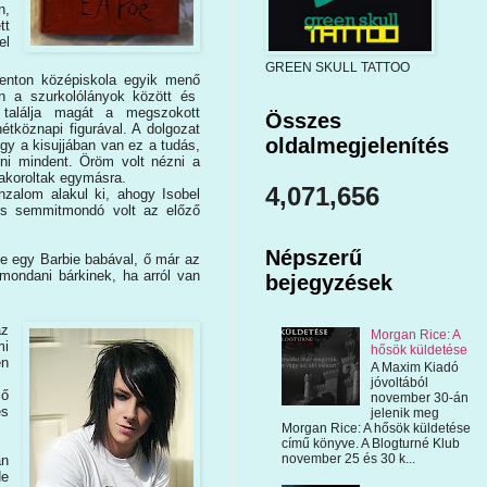
n,
tt
el
GREEN SKULL TATTOO
renton középiskola egyik menő
an a szurkolólányok között és
 találja magát a megszokott
Összes
tköznapi figurával. A dolgozat
oldalmegjelenítés
y a kisujjában van ez a tudás,
ni mindent. Öröm volt nézni a
yakoroltak egymásra.
4,071,656
nzalom alakul ki, ahogy Isobel
 és semmitmondó volt az előző
Népszerű
e egy Barbie babával, ő már az
 mondani bárkinek, ha arról van
bejegyzések
az
Morgan Rice: A
mi
hősök küldetése
en
A Maxim Kiadó
jóvoltából
ző
november 30-án
es
jelenik meg
Morgan Rice: A hősök küldetése
című könyve. A Blogturné Klub
november 25 és 30 k...
an
de