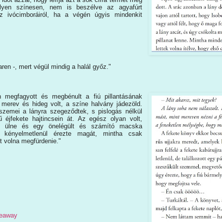
ilyen színesen, nem is beszélve az agyafúrt
z ivócimboráiról, ha a végén úgyis mindenkit
aren -, mert végül mindig a halál győz."
 megfagyott és megbénult a fiú pillantásának
e merev és hideg volt, a színe halvány jádezöld.
szemei a lányra szegeződtek, s pislogás nélkül
rű éjfekete hajtincsein át. Az egész olyan volt,
an ülne és egy önelégült és számító macska
n kényelmetlenül érezte magát, mintha csak
tt volna megfürdenie."
veaway