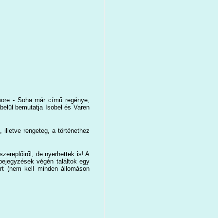
ore - Soha már című regénye,
 belül bemutatja Isobel és Varen
illetve rengeteg, a történethez
ereplőiről, de nyerhettek is! A
bejegyzések végén találtok egy
ért (nem kell minden állomáson