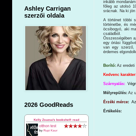
inkább mondanám b
főleg az utolsó 1
Ashley Carrigan
srácnak. Na ki jön
szerzői oldala
A történet többi 
történetbe, és mé
öcsibogyó, aki ma
családból.
Összességében az
egy óriási függőv
van egy szerző, 
érdemes elgondolko
Borító:
Az eredeti 
Kedvenc karakter
Szárnyalás:
Végre
Mélyrepülés:
Az u
É
rzéki mérce
:
Az
2026 GoodReads
Értékelés:
Kelly Zsuzsa's bookshelf: read
otthon test
by
Rupi Kaur