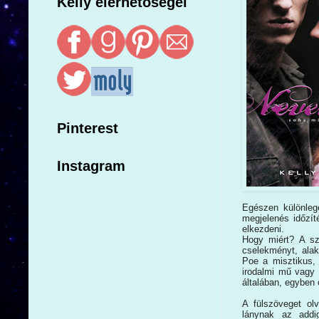
Kelly elérhetőségei
Pinterest
Instagram
Egészen különlege
megjelenés időzí
elkezdeni.
Hogy miért? A sze
cselekményt, alak
Poe a misztikus, 
irodalmi mű vagy 
általában, egyben ő
A fülszöveget o
lánynak az addig