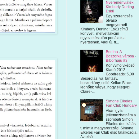
Nyereményjáték:
Kimberly Derting:
Eskü
Egy szerencsés
olvasó
megnyerheti
Kimberly Derting: Eskü című
könyvét , melyet lakcím
egyeztetés után portázok a
nyertesnek. Vadi új, fr...
Benina: A
Boszorka városa -
Bíborhajú #3
Könyvmolyképző
Kiadó 2012
Goodreads: 5,00
Besorolás: ya, fantasy,
boszorkány, sellő Kellan Black
leghőbb vágya, hogy eljegyzi
Claire-...
Simone Elkeles
Fan Club Hungary
Akár így is
jellemezhetném a
szombati Simon
Elkeles dedikálás
t, mint a magyarországi Simone
Elkeles Fan Club első találkozója.
Az első ...