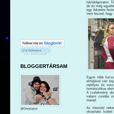
házidolgozaton. Té
de én még egyetle
egy feketére fest
sem hiszed, hogy n
BLOGGERTÁRSAM
Egyre több furcs
elméjével van ba
rejtélyes és vesz
horrorisztikus ele
A cselekmény oko
valami csodás mó
marad.
Az írásmód nekem
@Greylupus
olvasható. Isobel 