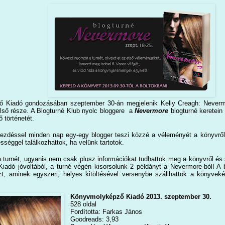
 Kiadó gondozásában szeptember 30-án megjelenik Kelly Creagh: Neverm
első része. A Blogturné Klub nyolc bloggere a
Nevermore
blogturné keretein
lő történetét.
ezdéssel minden nap egy-egy blogger teszi közzé a véleményét a könyvről, 
séggel találkozhattok, ha velünk tartotok.
turnét, ugyanis nem csak plusz információkat tudhattok meg a könyvről és sz
adó jóvoltából, a turné végén kisorsolunk 2 példányt a Nevermore-ból! A 
zt, aminek egyszeri, helyes kitöltésével versenybe szállhattok a könyvek
Könyvmolyképző Kiadó 2013. szeptember 30.
528 oldal
Fordította: Farkas János
Goodreads: 3,93