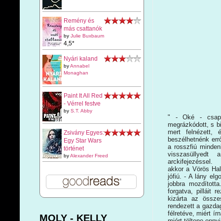
Remény és
más csattanók
by
Julie Buxbaum
4,5*
Nyári kaland
by
Annabel
Monaghan
Paint It All Red
- Vérrel festve
by
S.T. Abby
" - Oké - csap
megrázkódott, s bi
mert felnézett,
Zsivány Egyes:
beszélhetnénk err
Egy Star Wars
a rosszfiú mindenk
történet
visszasüllyedt 
by
Alexander Freed
arckifejezéssel.
akkor a Vörös Hal
jófiú. - A lány el
jobbra mozdított
forgatva, pilláit 
kizárta az össz
rendezett a gazda
félretéve, miért í
MOLY - KELLY
miért töltene ennyi