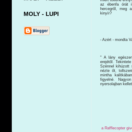
az ébenfa órát 
hercegről, meg a
MOLY - LUPI
kinyír?
- Azért - mondta V
" A lány egészen
erejétől. Tekintet
Szénnel kihúzott 
nézte őt, tollsze
mintha kalitkáb
figyelné. Nagyo
nyersolajban kelle
a Rafflecopter gi