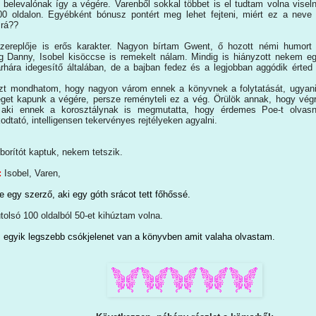
elevalónak így a végére. Varenből sokkal többet is el tudtam volna viseln
00 oldalon. Egyébként bónusz pontért meg lehet fejteni, miért ez a neve
 rá??
szereplője is erős karakter. Nagyon bírtam Gwent, ő hozott némi humort
g Danny, Isobel kisöccse is remekelt nálam. Mindig is hiányzott nekem e
rhára idegesítő általában, de a bajban fedez és a legjobban aggódik érted
t mondhatom, hogy nagyon várom ennek a könyvnek a folytatását, ugyan
éget kapunk a végére, persze reményteli ez a vég. Örülök annak, hogy vég
aki ennek a korosztálynak is megmutatta, hogy érdemes Poe-t olvasn
dtató, intelligensen tekervényes rejtélyeken agyalni.
borítót kaptuk, nekem tetszik.
:
Isobel, Varen,
 egy szerző, aki egy góth srácot tett főhőssé.
tolsó 100 oldalból 50-et kihúztam volna.
 egyik legszebb csókjelenet van a könyvben amit valaha olvastam.