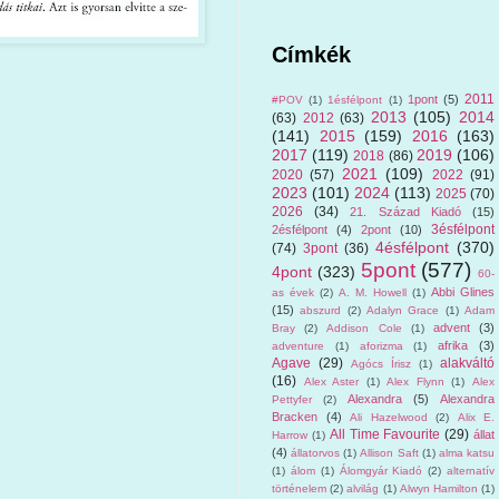
Címkék
2011
1pont
(5)
#POV
(1)
1ésfélpont
(1)
2013
(105)
2014
(63)
2012
(63)
(141)
2015
(159)
2016
(163)
2017
(119)
2019
(106)
2018
(86)
2021
(109)
2020
(57)
2022
(91)
2023
(101)
2024
(113)
2025
(70)
2026
(34)
21. Század Kiadó
(15)
3ésfélpont
2ésfélpont
(4)
2pont
(10)
4ésfélpont
(370)
(74)
3pont
(36)
5pont
(577)
4pont
(323)
60-
Abbi Glines
as évek
(2)
A. M. Howell
(1)
(15)
abszurd
(2)
Adalyn Grace
(1)
Adam
advent
(3)
Bray
(2)
Addison Cole
(1)
afrika
(3)
adventure
(1)
aforizma
(1)
Agave
(29)
alakváltó
Agócs Írisz
(1)
(16)
Alex Aster
(1)
Alex Flynn
(1)
Alex
Alexandra
(5)
Alexandra
Pettyfer
(2)
Bracken
(4)
Ali Hazelwood
(2)
Alix E.
All Time Favourite
(29)
állat
Harrow
(1)
(4)
állatorvos
(1)
Allison Saft
(1)
alma katsu
(1)
álom
(1)
Álomgyár Kiadó
(2)
alternatív
történelem
(2)
alvilág
(1)
Alwyn Hamilton
(1)