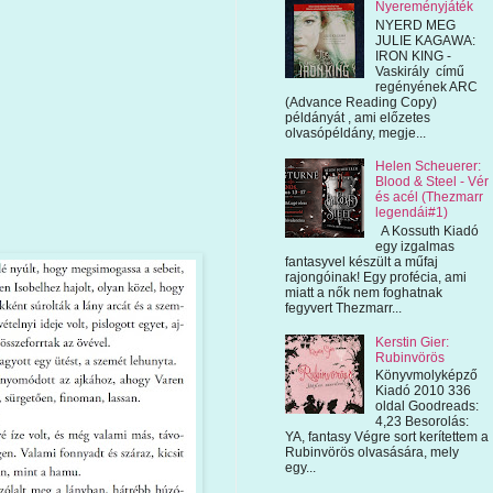
Nyereményjáték
NYERD MEG
JULIE KAGAWA:
IRON KING -
Vaskirály című
regényének ARC
(Advance Reading Copy)
példányát , ami előzetes
olvasópéldány, megje...
Helen Scheuerer:
Blood & Steel - Vér
és acél (Thezmarr
legendái#1)
A Kossuth Kiadó
egy izgalmas
fantasyvel készült a műfaj
rajongóinak! Egy profécia, ami
miatt a nők nem foghatnak
fegyvert Thezmarr...
Kerstin Gier:
Rubinvörös
Könyvmolyképző
Kiadó 2010 336
oldal Goodreads:
4,23 Besorolás:
YA, fantasy Végre sort kerítettem a
Rubinvörös olvasására, mely
egy...