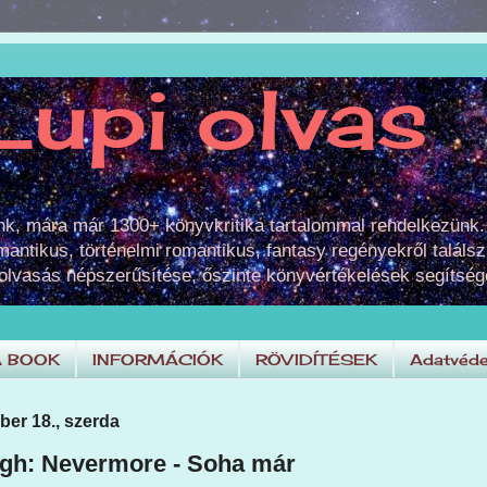
Lupi olvas
unk, mára már 1300+ könyvkritika tartalommal rendelkezünk.
omantikus, történelmi romantikus, fantasy regényekről találsz
 olvasás népszerűsítése, őszinte könyvértékelések segítség
A BOOK
INFORMÁCIÓK
RÖVIDÍTÉSEK
Adatvéde
ber 18., szerda
agh: Nevermore - Soha már