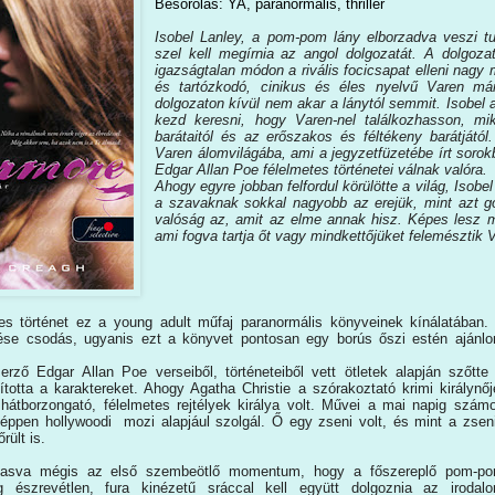
Besorolás: YA, paranormális, thriller
Isobel Lanley, a pom-pom lány elborzadva veszi t
szel kell megírnia az angol dolgozatát. A dolgozat 
igazságtalan módon a rivális focicsapat elleni nagy
és tartózkodó, cinikus és éles nyelvű Varen má
dolgozaton kívül nem akar a lánytól semmit. Isobel
kezd keresni, hogy Varen-nel találkozhasson, m
barátaitól és az erőszakos és féltékeny barátjától
Varen álomvilágába, ami a jegyzetfüzetébe írt sorokbó
Edgar Allan Poe félelmetes történetei válnak valóra.
Ahogy egyre jobban felfordul körülötte a világ, Isobe
a szavaknak sokkal nagyobb az erejük, mint azt go
valóság az, amit az elme annak hisz. Képes lesz m
ami fogva tartja őt vagy mindkettőjüket felemésztik
s történet ez a young adult műfaj paranormális könyveinek kínálatában.
tése csodás, ugyanis ezt a könyvet pontosan egy borús őszi estén ajánl
rző Edgar Allan Poe verseiből, történeteiből vett ötletek alapján szőtte
ította a karaktereket. Ahogy Agatha Christie a szórakoztató krimi királynőj
hátborzongató, félelmetes rejtélyek királya volt. Művei a mai napig szám
éppen hollywoodi mozi alapjául szolgál. Ő egy zseni volt, és mint a zsen
rült is.
lvasva mégis az első szembeötlő momentum, hogy a főszereplő pom-p
 észrevétlen, fura kinézetű sráccal kell együtt dolgoznia az irodal