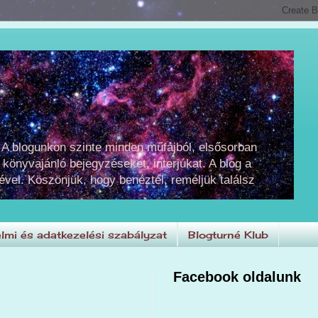
 A blogunkon szinte minden műfajból, elsősorban
 könyvajánló bejegyzéseket, interjúkat. A blog a
ével. Köszönjük, hogy benéztél, reméljük találsz
lmi és adatkezelési szabályzat
Blogturné Klub
Facebook oldalunk