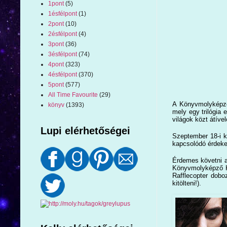
1pont
(5)
1ésfélpont
(1)
2pont
(10)
2ésfélpont
(4)
3pont
(36)
3ésfélpont
(74)
4pont
(323)
4ésfélpont
(370)
5pont
(577)
All Time Favourite
(29)
A Könyvmolyképző
könyv
(1393)
mely egy trilógia 
világok közt átíve
Lupi elérhetőségei
Szeptember 18-i k
kapcsolódó érdekes
Érdemes követni a 
Könyvmolyképző Ki
Rafflecopter dobo
kitölteni!).