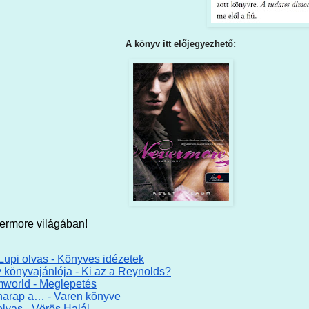
A könyv itt előjegyezhető:
vermore világában!
 Lupi olvas - Könyves idézetek
 könyvajánlója - Ki az a Reynolds?
world - Meglepetés
arap a… - Varen könyve
olvas - Vörös Halál