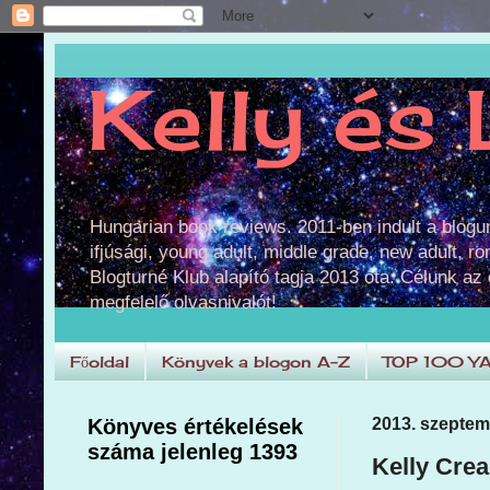
Kelly és 
Hungarian book reviews. 2011-ben indult a blog
ifjúsági, young adult, middle grade, new adult, r
Blogturné Klub alapító tagja 2013 óta. Célunk az
megfelelő olvasnivalót!
Főoldal
Könyvek a blogon A-Z
TOP 100 Y
Könyves értékelések
2013. szeptem
száma jelenleg 1393
Kelly Cre