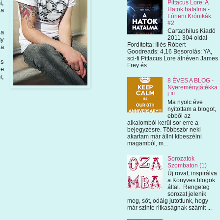
Pittacus Lore: A
i,
Hatok hatalma -
 a
Lórieni Krónikák
#2
Cartaphilus Kiadó
 a
2011 304 oldal
gy
Fordította: Illés Róbert
 a
Goodreads: 4,16 Besorolás: YA,
sci-fi Pittacus Lore álnéven James
is
Frey és...
re
i,
8 ÉVES A BLOG -
Nyereményjátékka
l !!!
Ma nyolc éve
nyitottam a blogot,
ebből az
alkalomból kerül sor erre a
bejegyzésre. Többször neki
akartam már állni kibeszélni
magamból, m...
Sorozatok
Szombaton (1)
Új rovat, inspirálva
a Könyves blogok
által. Rengeteg
sorozat jelenik
meg, sőt, odáig jutottunk, hogy
már szinte ritkaságnak számít ...