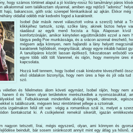
ny, hogy számos történet alapul a jó kislány-rossz fiú tanulmányi páros klisé
n alkalommal sem találkoztam olyannal, amiben egy rejtőző "adonisz" helye
ett hajú, bakancsos, góth srác szerepel fémkarikával az ajkán. Ekkor még 
éhány oldallal odébb már kedvelni fogod a karakterét.
Isobel (bár másik nevet választott volna a szerző) tehát a T
klikkjéhez tartozik, szép, szőke lány, akinek biztos helye v
ráadásul az egyik menő focista a fiúja. Alaposan kívül
komfortzónáján, amikor kénytelen együttműködni ezzel a nem hé
tárgya pedig Poe munkássága, és a srácon azonnal érezhető, hog
mégsem adja könnyen, nem hajlandó a lány helyett megcsinál
karakterek fejlődését, megnyílását, ahogy egyre inkább hatást g
A tanulópáros között lassan építkező, fokozatosan erősödő vo
egyre több időt tölt Varennel, és rájön, hogy mennyire üres
kapcsolata.
Hozzá kell tennem, hogy Isobel csak kinézetre téveszthető össz
első oldalakon bizonyítja, hogy nem üres a feje és jól oda tud
szó.
a véletlen és félelmetes álom követi egymást, Isobel rájön, hogy nem 
j, hanem ő és Varen olyan területekre merészkedtek a nyomozásukkal, a
élyekkel teli. Felbukkannak mindenféle alvilági lények, démonok, egész
mekkel is találkozunk, mégsem lesz rémtörténet jellege a sztorinak.
zta izgalmakon felül ott van végig a romantikus szál is, melyet a szer
don bontakoztat ki. A csókjelenet remekül sikerült, igazán emlékezet
 nagyon tetszett, lírai, mégis egyszerű, olyan, ami könnyen és gyors
fejlődése beindult, bár sosem siránkozott annyit mint egy átlag ya hősnő, 