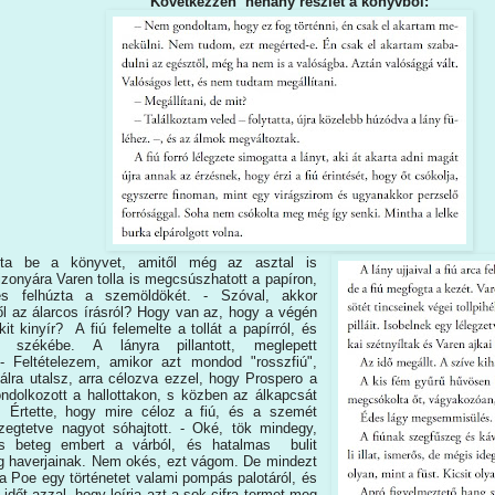
Következzen néhány részlet a könyvből:
ta be a könyvet, amitől még az asztal is
zonyára Varen tolla is megcsúszhatott a papíron,
 és felhúzta a szemöldökét. - Szóval, akkor
ől az álarcos írásról? Hogy van az, hogy a végén
it kinyír? A fiú felemelte a tollát a papírról, és
a székébe. A lányra pillantott, meglepett
 - Feltételezem, amikor azt mondod "rosszfiú",
álra utalsz, arra célozva ezzel, hogy Prospero a
gondolkozott a hallottakon, s közben az álkapcsát
a. Értette, hogy mire céloz a fiú, és a szemét
rezegtetve nagyot sóhajtott. - Oké, tök mindegy,
es beteg embert a várból, és hatalmas bulit
g haverjainak. Nem okés, ezt vágom. De mindezt
rna Poe egy történetet valami pompás palotáról, és
 időt azzal, hogy leírja azt a sok cifra termet meg