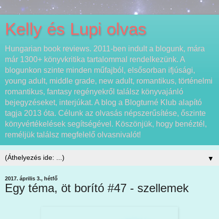
Kelly és Lupi olvas
Hungarian book reviews. 2011-ben indult a blogunk, mára
már 1300+ könyvkritika tartalommal rendelkezünk. A
blogunkon szinte minden műfajból, elsősorban ifjúsági,
young adult, middle grade, new adult, romantikus, történelmi
romantikus, fantasy regényekről találsz könyvajánló
bejegyzéseket, interjúkat. A blog a Blogturné Klub alapító
tagja 2013 óta. Célunk az olvasás népszerűsítése, őszinte
könyvértékelések segítségével. Köszönjük, hogy benéztél,
reméljük találsz megfelelő olvasnivalót!
▼
2017. április 3., hétfő
Egy téma, öt borító #47 - szellemek