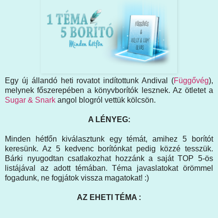
Egy új állandó heti rovatot indítottunk Andival (
Függővég
),
melynek főszerepében a könyvborítók lesznek. Az ötletet a
Sugar & Snark
angol blogról vettük kölcsön.
A LÉNYEG:
Minden hétfőn kiválasztunk egy témát, amihez 5 borítót
keresünk. Az 5 kedvenc borítónkat pedig közzé tesszük.
Bárki nyugodtan csatlakozhat hozzánk a saját TOP 5-ös
listájával az adott témában. Téma javaslatokat örömmel
fogadunk, ne fogjátok vissza magatokat! :)
AZ EHETI TÉMA :