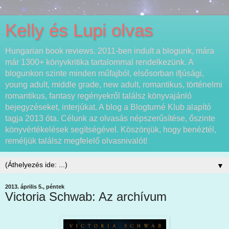
Kelly és Lupi olvas
Hungarian book reviews. 2011-ben indult a blogunk, mára
már 1300+ könyvkritika tartalommal rendelkezünk. A
blogunkon szinte minden műfajból, elsősorban ifjúsági,
young adult, middle grade, new adult, romantikus, történelmi
romantikus, fantasy regényekről találsz könyvajánló
bejegyzéseket, interjúkat. A blog a Blogturné Klub alapító
tagja 2013 óta. Célunk az olvasás népszerűsítése, őszinte
könyvértékelések segítségével. Köszönjük, hogy benéztél,
reméljük találsz megfelelő olvasnivalót!
▼
2013. április 5., péntek
Victoria Schwab: Az archívum