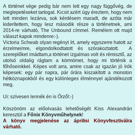
A történet vége pedig bár nem lett egy nagy függővég, de
meglepetéseket tartogat. Kicsit azért úgy éreztem, hogy nem
lett minden lezárva, sok kérdésem maradt, de azóta már
kiderítettem, hogy lesz második része a történetnek, ami
2014-re várható, The Unbound címmel. Remélem ott majd
választ kapok mindenre:-).
Victoria Schwab olyan regényt írt, amely egyszerre hatott az
érzelmeimre, elgondolkodtatott és szórakoztatott. A
szereplőket imádtam,a történet izgalmas volt és rémisztő, az
utolsó oldalig rágtam a körmömet, hogy mi történik a
főhőseinkkel. Képes volt arra, amire csak az igazán jó írók
képesek: egy pár napra, pár órára kiszakított a monoton
hétköznapokból és egy különleges élménnyel ajándékozott
meg.
Ui: szívesen lennék én is Őrző!:-)
Köszönöm az előolvasás lehetőségét Kiss Alexandrán
keresztül a
Főnix Könyvműhelynek
!
A könyv megjelenése az áprilisi Könyvfesztiválra
várható.