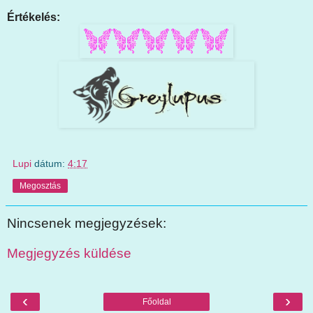
Értékelés:
Lupi
dátum:
4:17
Megosztás
Nincsenek megjegyzések:
Megjegyzés küldése
‹
›
Főoldal