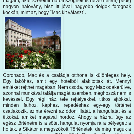
magam, akár szerelmi háromszögnek is nevezhetem) pedig
nagyon halovány, hisz itt jóval nagyobb dolgok forognak
kockán, mint az, hogy "Mac kit választ".
Coronado, Mac és a családja otthona is különleges hely.
Egy lakóház, amit egy hotelből alakítottak át. Mennyi
emléket rejthet magában! Nem csoda, hogy Mac odakerülve,
azonnal munkával találja magát szemben, méghozzá nem is
kevéssel. Egy régi ház, tele rejtélyekkel, titkos ajtókkal,
minden falhoz, képhez, repedéshez egy-egy történet
csatlakozik, szinte érezni az ódon illatát, a hangulatát és a
titkokat, amiket magával hordoz. Ahogy a házra, úgy az
egész történetre is a sötét hangulat nyomja rá a bélyegét; a
holtak, a Sikátor, a megszökött Történetek, de még maguk a