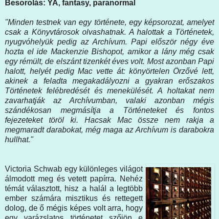
Besorolás: YA, fantasy, paranormal
"Minden testnek van egy története, egy képsorozat, amelyet
csak a Könyvtárosok olvashatnak. A halottak a Történetek,
nyugvóhelyük pedig az Archívum. Papi először négy éve
hozta el ide Mackenzie Bishopot, amikor a lány még csak
egy rémült, de elszánt tizenkét éves volt. Most azonban Papi
halott, helyét pedig Mac vette át: könyörtelen Örzővé lett,
akinek a feladta megakadályozni a gyakran erőszakos
Történetek felébredését és menekülését. A holtakat nem
zavarhatják az Archívumban, valaki azonban mégis
szándékosan megmásítja a Történeteket és fontos
fejezeteket töröl ki. Hacsak Mac össze nem rakja a
megmaradt darabokat, még maga az Archívum is darabokra
hullhat."
Victoria Schwab egy különleges világot
álmodott meg és vetett papírra. Nehéz
témát választott, hisz a halál a legtöbb
ember számára misztikus és rettegett
dolog, de ő mégis képes volt arra, hogy
egy varázslatos történetet szőjön e