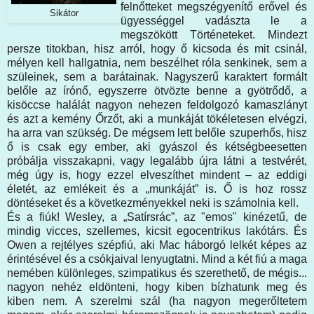
felnőtteket megszégyenítő erővel és
Sikátor
ügyességgel vadászta le a
megszökött Történeteket. Mindezt
persze titokban, hisz arról, hogy ő kicsoda és mit csinál,
mélyen kell hallgatnia, nem beszélhet róla senkinek, sem a
szüleinek, sem a barátainak. Nagyszerű karaktert formált
belőle az írónő, egyszerre ötvözte benne a gyötrődő, a
kisöccse halálát nagyon nehezen feldolgozó kamaszlányt
és azt a kemény Őrzőt, aki a munkáját tökéletesen elvégzi,
ha arra van szükség. De mégsem lett belőle szuperhős, hisz
ő is csak egy ember, aki gyászol és kétségbeesetten
próbálja visszakapni, vagy legalább újra látni a testvérét,
még úgy is, hogy ezzel elveszíthet mindent – az eddigi
életét, az emlékeit és a „munkáját” is. Ő is hoz rossz
döntéseket és a következményekkel neki is számolnia kell.
És a fiúk! Wesley, a „Satírsrác”, az "emos" kinézetű, de
mindig vicces, szellemes, kicsit egocentrikus lakótárs. És
Owen a rejtélyes szépfiú, aki Mac háborgó lelkét képes az
érintésével és a csókjaival lenyugtatni. Mind a két fiú a maga
nemében különleges, szimpatikus és szerethető, de mégis...
nagyon nehéz eldönteni, hogy kiben bízhatunk meg és
kiben nem. A szerelmi szál (ha nagyon megerőltetem