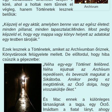
köré, ahol a holtak nem tűnnek el
Archívum
végleg, hanem Történetek lesznek
belőlük:
„Képzelj el egy aktát, amelyben benne van az egész életed:
minden pillanat, minden tapasztalat.Minden. Most pedig
képzeld el, hogy egy mappa vagy könyv helyett az adatokat
egy testben tárolják.”
Ezek lesznek a Történetek, amiket az Archívumban őriznek,
Könyvtárosok felügyelete mellett. De előfordul, hogy hiba
csúszik a gépezetbe:
„Néha egy-egy Történet felébred.
Néha kijutnak az Archívum
repedésein, és beveszik magukat a
Sikátorba. Amikor pedig ez
megtörténik, az Őrző dolga, hogy
visszaküldje őket.”
És Mac ennek a különleges
társaságnak a tagja, egy Őrző.
Imádtam a fiatal lányt, ahogy