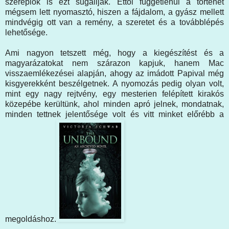
szereplők is ezt sugallják. Ettől függetlenül a történet
mégsem lett nyomasztó, hiszen a fájdalom, a gyász mellett
mindvégig ott van a remény, a szeretet és a továbblépés
lehetősége.
Ami nagyon tetszett még, hogy a kiegészítést és a
magyarázatokat nem szárazon kapjuk, hanem Mac
visszaemlékezései alapján, ahogy az imádott Papival még
kisgyerekként beszélgetnek. A nyomozás pedig olyan volt,
mint egy nagy rejtvény, egy mesterien felépített kirakós
közepébe kerültünk, ahol minden apró jelnek, mondatnak,
minden tettnek jelentősége volt és vitt minket előrébb a
megoldáshoz.