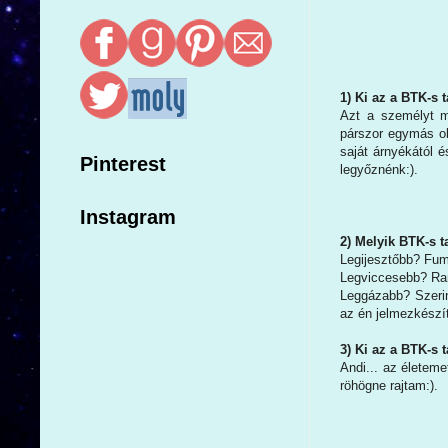
1) Ki az a BTK-s 
Azt a személyt m
párszor egymás o
saját árnyékától é
Pinterest
legyőznénk:).
Instagram
2) Melyik BTK-s t
Legijesztőbb? Fum
Legviccesebb? Ram
Leggázabb? Szerin
az én jelmezkészí
3) Ki az a BTK-s 
Andi... az életeme
röhögne rajtam:).