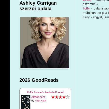
Ashley Carrigan
eszembe:).
szerzői oldala
Toffy
- valami jap
műfajban, de pl a 
Kelly - angyal, is
2026 GoodReads
Kelly Zsuzsa's bookshelf: read
otthon test
by
Rupi Kaur