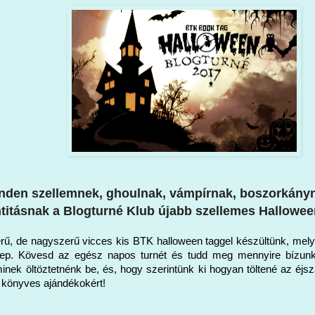
nden szellemnek, ghoulnak, vámpírnak, boszorkány
titásnak a Blogturné Klub újabb szellemes Halloween
rű, de nagyszerű vicces kis BTK halloween taggel készültünk, mel
rep. Kövesd az egész napos turnét és tudd meg mennyire bízun
minek öltöztetnénk be, és, hogy szerintünk ki hogyan töltené az éjsz
k könyves ajándékokért!