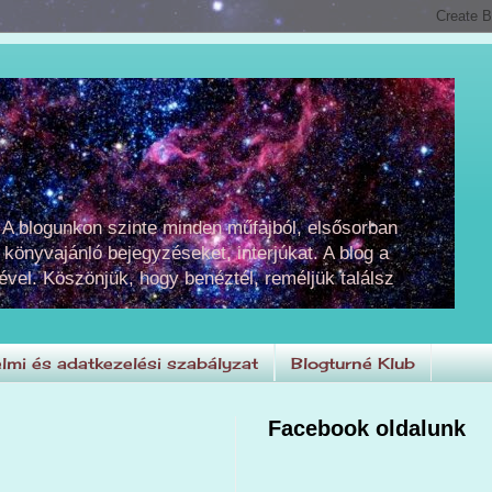
 A blogunkon szinte minden műfajból, elsősorban
 könyvajánló bejegyzéseket, interjúkat. A blog a
ével. Köszönjük, hogy benéztél, reméljük találsz
lmi és adatkezelési szabályzat
Blogturné Klub
Facebook oldalunk