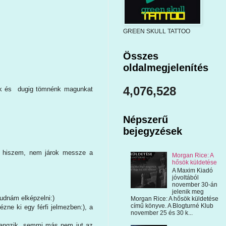
GREEN SKULL TATTOO
Összes
oldalmegjelenítés
4,076,528
énk és dugig tömnénk magunkat
Népszerű
bejegyzések
zt hiszem, nem járok messze a
Morgan Rice: A
hősök küldetése
A Maxim Kiadó
jóvoltából
november 30-án
jelenik meg
tudnám elképzelni:)
Morgan Rice: A hősök küldetése
című könyve. A Blogturné Klub
zne ki egy férfi jelmezben:), a
november 25 és 30 k...
hangzik, semmi más nem jut az