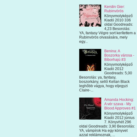
Kerstin Gier:
Rubinvörös
Könyvmolyképző
Kiadó 2010 336
oldal Goodreads:
4,23 Besorolás:
YA, fantasy Végre sort kerítettem a
Rubinvörös olvasására, mely
egy...
Benina: A
Boszorka városa -
Bíborhajú #3
Könyvmolyképző
Kiadó 2012
Goodreads: 5,00
Besorolás: ya, fantasy,
boszorkány, sellő Kellan Black
leghőbb vágya, hogy eljegyzi
Claire-...
Amanda Hocking:
A vér szava - My
Blood Approves #1
Könyvmolyképző
Kiadó 2012 június
7. Könyvhét 296
oldal Goodreads: 3,90 Besorolás:
YA, vámpírok Ha egy könyvet
azzal reklámoznak, ...