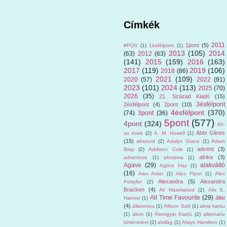
Címkék
2011
1pont
(5)
#POV
(1)
1ésfélpont
(1)
2013
(105)
2014
(63)
2012
(63)
(141)
2015
(159)
2016
(163)
2017
(119)
2019
(106)
2018
(86)
2021
(109)
2020
(57)
2022
(91)
2023
(101)
2024
(113)
2025
(70)
2026
(35)
21. Század Kiadó
(15)
3ésfélpont
2ésfélpont
(4)
2pont
(10)
4ésfélpont
(370)
(74)
3pont
(36)
5pont
(577)
4pont
(324)
60-
Abbi Glines
as évek
(2)
A. M. Howell
(1)
(15)
abszurd
(2)
Adalyn Grace
(1)
Adam
advent
(3)
Bray
(2)
Addison Cole
(1)
afrika
(3)
adventure
(1)
aforizma
(1)
Agave
(29)
alakváltó
Agócs Írisz
(1)
(16)
Alex Aster
(1)
Alex Flynn
(1)
Alex
Alexandra
(5)
Alexandra
Pettyfer
(2)
Bracken
(4)
Ali Hazelwood
(2)
Alix E.
All Time Favourite
(29)
állat
Harrow
(1)
(4)
állatorvos
(1)
Allison Saft
(1)
alma katsu
(1)
álom
(1)
Álomgyár Kiadó
(2)
alternatív
történelem
(2)
alvilág
(1)
Alwyn Hamilton
(1)