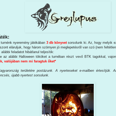
ték:
i turnénk nyeremény játékában
3 db könyvet
sorsolunk ki. Az, hogy melyik 
viszont eláruljuk, hogy három szörnyen jó meglepetésről van szó (nem feltétle
 alábbi feladatot hibátlanul teljesítik:
e az alábbi Halloween tököket a turnéban részt vevő BTK tagokkal, vajon
ók, valójában nem mi faragtuk őket*
agyarország területére postázunk. A nyerteseket e-mailben értesítjük.
encsés, újabb nyertest sorsolunk.