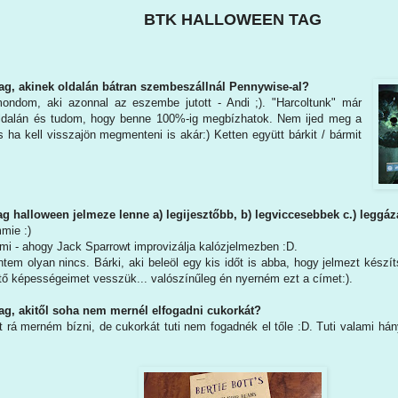
BTK HALLOWEEN TAG
tag, akinek oldalán bátran szembeszállnál Pennywise-al?
ondom, aki azonnal az eszembe jutott - Andi ;). "Harcoltunk" már
ldalán és tudom, hogy benne 100%-ig megbízhatok. Nem ijed meg a
s ha kell visszajön megmenteni is akár:) Ketten együtt bárkit / bármit
ag halloween jelmeze lenne a) legijesztőbb, b) legviccesebbek c.) leggá
mie :)
i - ahogy Jack Sparrowt improvizálja kalózjelmezben :D.
tem olyan nincs. Bárki, aki beleöl egy kis időt is abba, hogy jelmezt készí
tő képességeimet vesszük... valószínűleg én nyerném ezt a címet:).
tag, akitől soha nem mernél elfogadni cukorkát?
t rá merném bízni, de cukorkát tuti nem fogadnék el tőle :D. Tuti valami há