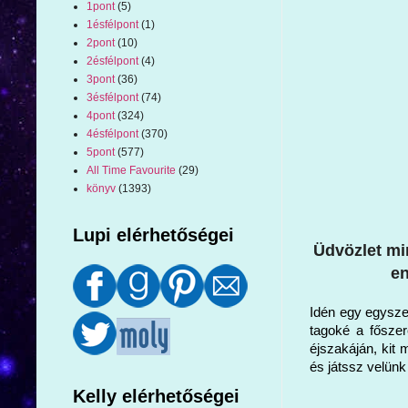
1pont
(5)
1ésfélpont
(1)
2pont
(10)
2ésfélpont
(4)
3pont
(36)
3ésfélpont
(74)
4pont
(324)
4ésfélpont
(370)
5pont
(577)
All Time Favourite
(29)
könyv
(1393)
Lupi elérhetőségei
Üdvözlet mi
en
Idén egy egysze
tagoké a fősze
éjszakáján, kit 
és játssz velün
Kelly elérhetőségei