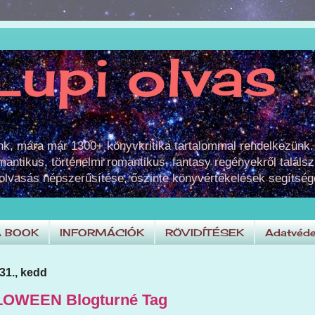
Lupi olvas
unk, mára már 1300+ könyvkritika tartalommal rendelkezünk.
omantikus, történelmi romantikus, fantasy regényekről találsz
 olvasás népszerűsítése, őszinte könyvértékelések segítség
A BOOK
INFORMÁCIÓK
RÖVIDÍTÉSEK
Adatvéde
31., kedd
LOWEEN Blogturné Tag