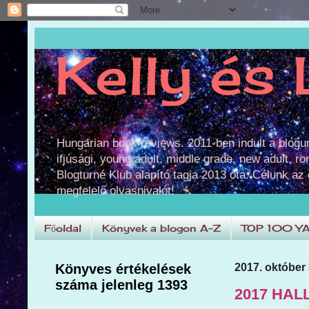
Kelly és 
Hungarian book reviews. 2011-ben indult a blog
ifjúsági, young adult, middle grade, new adult, r
Blogturné Klub alapító tagja 2013 óta. Célunk az
megfelelő olvasnivalót!
Főoldal
Könyvek a blogon A-Z
TOP 100 Y
Könyves értékelések
2017. október 
száma jelenleg 1393
2017 HAL