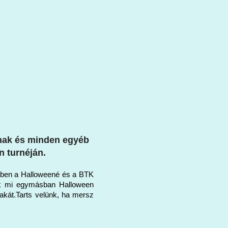
nak és minden egyéb 
 turnéján. 
yben a Halloweené és a BTK 
k mi egymásban Halloween 
akát.Tarts velünk, ha mersz 