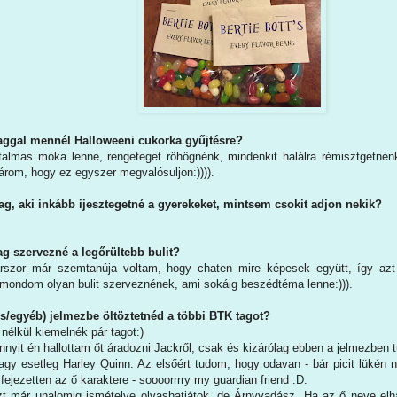
taggal mennél Halloweeni cukorka gyűjtésre?
talmas móka lenne, rengeteget röhögnénk, mindenkit halálra rémisztgetn
árom, hogy ez egyszer megvalósuljon:)))).
tag, aki inkább ijesztegetné a gyerekeket, mintsem csokit adjon nekik?
ag szervezné a legőrültebb bulit?
árszor már szemtanúja voltam, hogy chaten mire képesek együtt, így a
t mondom olyan bulit szerveznének, ami sokáig beszédtéma lenne:))).
es/egyéb) jelmezbe öltöztetnéd a többi BTK tagot?
 nélkül kiemelnék pár tagot:)
nyit én hallottam őt áradozni Jackről, csak és kizárólag ebben a jelmezben 
gy esetleg Harley Quinn. Az elsőért tudom, hogy odavan - bár picit lükén né
fejezetten az ő karaktere - soooorrrry my guardian friend :D.
t már unalomig ismételve olvashatjátok, de Árnyvadász. Ha az ő neve el