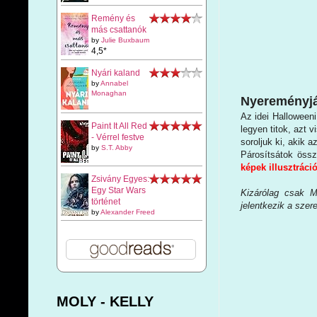
Remény és
más csattanók
by
Julie Buxbaum
4,5*
Nyári kaland
by
Annabel
Monaghan
Nyereményjá
Az idei Halloween
Paint It All Red
legyen titok, azt 
- Vérrel festve
soroljuk ki, akik az
by
S.T. Abby
Párosítsátok össz
képek illusztráci
Zsivány Egyes:
Egy Star Wars
Kizárólag csak M
történet
jelentkezik a szer
by
Alexander Freed
MOLY - KELLY