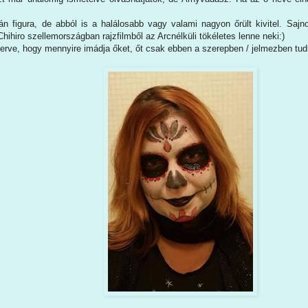
án figura, de abból is a halálosabb vagy valami nagyon őrült kivitel. Sa
Chihiro szellemországban rajzfilmből az Arcnélküli tökéletes lenne neki:)
merve, hogy mennyire imádja őket, őt csak ebben a szerepben / jelmezben tu