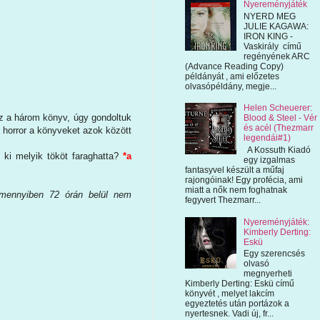
Nyereményjáték
NYERD MEG
JULIE KAGAWA:
IRON KING -
Vaskirály című
regényének ARC
(Advance Reading Copy)
példányát , ami előzetes
olvasópéldány, megje...
Helen Scheuerer:
ez a három könyv, úgy gondoltuk
Blood & Steel - Vér
és acél (Thezmarr
n horror a könyveket azok között
legendái#1)
A Kossuth Kiadó
 ki melyik tököt faraghatta?
*a
egy izgalmas
fantasyvel készült a műfaj
rajongóinak! Egy profécia, ami
miatt a nők nem foghatnak
 Amennyiben 72 órán belül nem
fegyvert Thezmarr...
Nyereményjáték:
Kimberly Derting:
Eskü
Egy szerencsés
olvasó
megnyerheti
Kimberly Derting: Eskü című
könyvét , melyet lakcím
egyeztetés után portázok a
nyertesnek. Vadi új, fr...