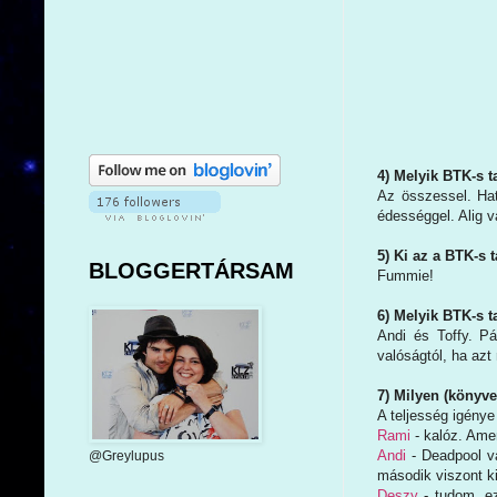
4) Melyik BTK-s 
Az összessel. Ha
édességgel. Alig v
5) Ki az a BTK-s 
BLOGGERTÁRSAM
Fummie!
6) Melyik BTK-s t
Andi és Toffy. P
valóságtól, ha az
7) Milyen (könyv
A teljesség igénye
Rami
- kalóz. Amen
Andi
- Deadpool va
@Greylupus
második viszont ki
Deszy
- tudom, ez