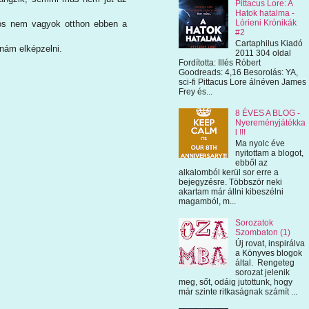
Pittacus Lore: A
Hatok hatalma -
Lórieni Krónikák
jnos nem vagyok otthon ebben a
#2
Cartaphilus Kiadó
dnám elképzelni.
2011 304 oldal
Fordította: Illés Róbert
Goodreads: 4,16 Besorolás: YA,
sci-fi Pittacus Lore álnéven James
Frey és...
8 ÉVES A BLOG -
Nyereményjátékka
l !!!
Ma nyolc éve
nyitottam a blogot,
ebből az
alkalomból kerül sor erre a
bejegyzésre. Többször neki
akartam már állni kibeszélni
magamból, m...
Sorozatok
Szombaton (1)
Új rovat, inspirálva
a Könyves blogok
által. Rengeteg
sorozat jelenik
meg, sőt, odáig jutottunk, hogy
már szinte ritkaságnak számít ...