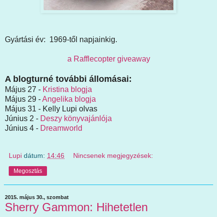
Gyártási év: 1969-től napjainkig.
a Rafflecopter giveaway
A blogturné további állomásai:
Május 27 -
Kristina blogja
Május 29 -
Angelika blogja
Május 31 - Kelly Lupi olvas
Június 2 -
Deszy könyvajánlója
Június 4 -
Dreamworld
Lupi
dátum:
14:46
Nincsenek megjegyzések:
Megosztás
2015. május 30., szombat
Sherry Gammon: Hihetetlen