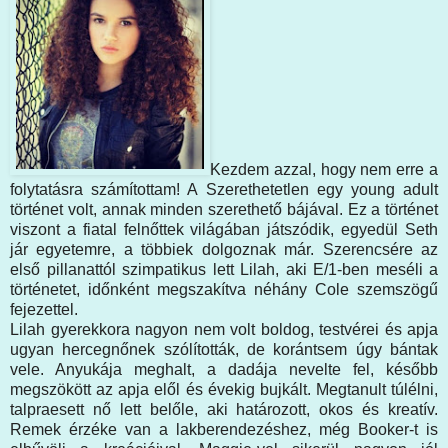
Kezdem azzal, hogy nem erre a
folytatásra számítottam! A Szerethetetlen egy young adult
történet volt, annak minden szerethető bájával. Ez a történet
viszont a fiatal felnőttek világában játszódik, egyedül Seth
jár egyetemre, a többiek dolgoznak már. Szerencsére az
első pillanattól szimpatikus lett Lilah, aki E/1-ben meséli a
történetet, időnként megszakítva néhány Cole szemszögű
fejezettel.
Lilah gyerekkora nagyon nem volt boldog, testvérei és apja
ugyan hercegnőnek szólították, de korántsem úgy bántak
vele. Anyukája meghalt, a dadája nevelte fel, később
megszökött az apja elől és évekig bujkált. Megtanult túlélni,
talpraesett nő lett belőle, aki határozott, okos és kreatív.
Remek érzéke van a lakberendezéshez, még Booker-t is