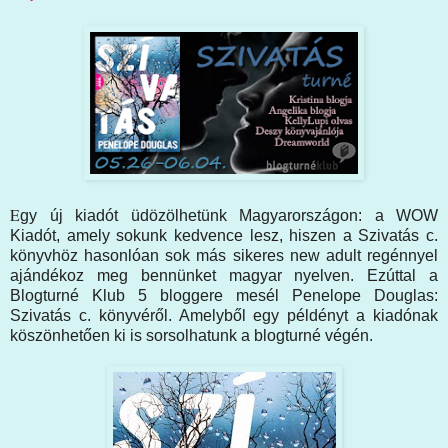
E
gy új kiadót üdözölhetünk Magyarországon: a WOW
Kiadót, amely sokunk kedvence lesz, hiszen a Szivatás c.
könyvhöz hasonlóan sok más sikeres new adult regénnyel
ajándékoz meg bennünket magyar nyelven. Ezúttal a
Blogturné Klub 5 bloggere mesél Penelope Douglas:
Szivatás c. könyvéről. Amelyből egy példényt a kiadónak
köszönhetően ki is sorsolhatunk a blogturné végén.