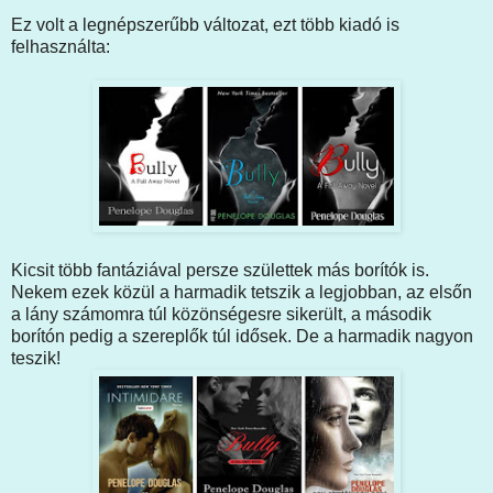
Ez volt a legnépszerűbb változat, ezt több kiadó is
felhasználta:
Kicsit több fantáziával persze születtek más borítók is.
Nekem ezek közül a harmadik tetszik a legjobban, az elsőn
a lány számomra túl közönségesre sikerült, a második
borítón pedig a szereplők túl idősek. De a harmadik nagyon
teszik!