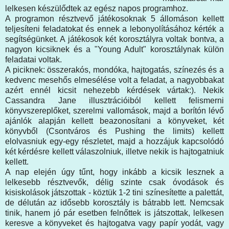
lelkesen készülődtek az egész napos programhoz.
A programon résztvevő játékosoknak 5 állomáson kellett
teljesíteni feladatokat és ennek a lebonyolításához kérték a
segítségünket. A játékosok két korosztályra voltak bontva, a
nagyon kicsiknek és a "Young Adult" korosztálynak külön
feladatai voltak.
A piciknek: összerakós, mondóka, hajtogatás, színezés és a
kedvenc mesehős elmesélése volt a feladat, a nagyobbakat
azért ennél kicsit nehezebb kérdések vártak:). Nekik
Cassandra Jane illusztrációiból kellett felismerni
könyvszereplőket, szerelmi vallomások, majd a borítón lévő
ajánlók alapján kellett beazonosítani a könyveket, két
könyvből (Csontváros és Pushing the limits) kellett
elolvasniuk egy-egy részletet, majd a hozzájuk kapcsolódó
két kérdésre kellett válaszolniuk, illetve nekik is hajtogatniuk
kellett.
A nap elején úgy tűnt, hogy inkább a kicsik lesznek a
lelkesebb résztvevők, délig szinte csak óvodások és
kisiskolások játszottak - köztük 1-2 tini színesítette a palettát,
de délután az idősebb korosztály is bátrabb lett. Nemcsak
tinik, hanem jó pár esetben felnőttek is játszottak, lelkesen
keresve a könyveket és hajtogatva vagy papír yodát, vagy