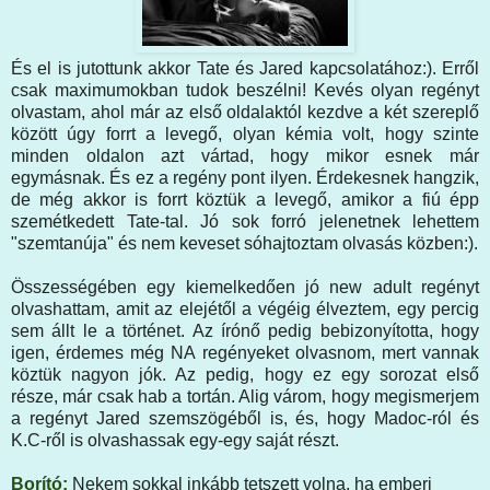
És el is jutottunk akkor Tate és Jared kapcsolatához:). Erről
csak maximumokban tudok beszélni! Kevés olyan regényt
olvastam, ahol már az első oldalaktól kezdve a két szereplő
között úgy forrt a levegő, olyan kémia volt, hogy szinte
minden oldalon azt vártad, hogy mikor esnek már
egymásnak. És ez a regény pont ilyen. Érdekesnek hangzik,
de még akkor is forrt köztük a levegő, amikor a fiú épp
szemétkedett Tate-tal. Jó sok forró jelenetnek lehettem
"szemtanúja" és nem keveset sóhajtoztam olvasás közben:).
Összességében egy kiemelkedően jó new adult regényt
olvashattam, amit az elejétől a végéig élveztem, egy percig
sem állt le a történet. Az írónő pedig bebizonyította, hogy
igen, érdemes még NA regényeket olvasnom, mert vannak
köztük nagyon jók. Az pedig, hogy ez egy sorozat első
része, már csak hab a tortán. Alig várom, hogy megismerjem
a regényt Jared szemszögéből is, és, hogy Madoc-ról és
K.C-ről is olvashassak egy-egy saját részt.
Borító:
Nekem sokkal inkább tetszett volna, ha emberi