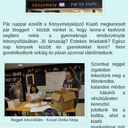
Pár nappal ezelőtt a Könyvmolyképző Kiadó megkeresett
pár bloggert - köztük minket is, hogy lenne-e kedvünk
segíteni nekik a gyermeknapi rendezvényük
lebonyolításában. Jó társaság? Érdekes feladatok? Egész
nap könyvek között és gyerekekkel lenni? Nem
gondolkodtunk sokáig és páran azonnal rábólintottunk.
Szombat reggel
izgatottan
érkeztünk meg a
Westendbe,
kalandos módon
- hátulról a
vészkijáraton
keresztül
jutottunk be a
boltba, ahol a
Reggeli készülődés - Kozári Dorka fotója
kiadó
munkatársai már