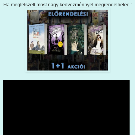
Ha megtetszett most nagy kedvezménnyel megrendelheted :