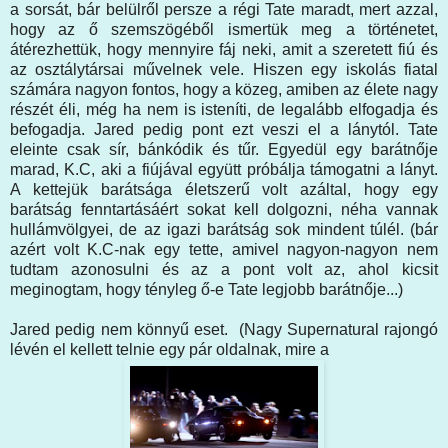
a sorsát, bár belülről persze a régi Tate maradt, mert azzal,
hogy az ő szemszögéből ismertük meg a történetet,
átérezhettük, hogy mennyire fáj neki, amit a szeretett fiú és
az osztálytársai művelnek vele. Hiszen egy iskolás fiatal
számára nagyon fontos, hogy a közeg, amiben az élete nagy
részét éli, még ha nem is isteníti, de legalább elfogadja és
befogadja. Jared pedig pont ezt veszi el a lánytól. Tate
eleinte csak sír, bánkódik és tűr. Egyedül egy barátnője
marad, K.C, aki a fiújával együtt próbálja támogatni a lányt.
A kettejük barátsága életszerű volt azáltal, hogy egy
barátság fenntartásáért sokat kell dolgozni, néha vannak
hullámvölgyei, de az igazi barátság sok mindent túlél. (bár
azért volt K.C-nak egy tette, amivel nagyon-nagyon nem
tudtam azonosulni és az a pont volt az, ahol kicsit
meginogtam, hogy tényleg ő-e Tate legjobb barátnője...)
Jared pedig nem könnyű eset. (Nagy Supernatural rajongó
lévén el kellett telnie egy pár oldalnak, mire a