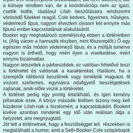
a külseje rendben van, de a koordinációja nem az igazi,
csetlik botlik, ráadásul Lilah beszólásaira rendszerint
vörösödő fülekkel reagál. Cole kedves, figyelmes, hűséges,
védelmező típus, nagyon élveztem olvasni két ennyire más
típusú ember kapcsolatának alakulásáról.
Booker egy meghatározó személyiség ebben a történetben
is. (Alig várom a harmadik részben, mint főszereplőt.) Ő egy
egészen más módon védelmező típus, és a múltját ismerve
nagyon is érthető, hogy miért ilyen a viselkedése, miért
ennyire bizalmatlan.
Nagyon tetszettek a párbeszédek, ez valóban hihetővé teszi
a történetet és valósnak a karaktereket. Halálom, ha a
szereplők idétlenül beszélnek vagy ismételik magukat. Itt
viszont szellemes, egymásra odafigyelő beszélgetések
zajlanak, amik előre viszik a történetet.
A történet pedig egy pontig kitalálható, és igen kemény
pillanatok ezek. A könyv második felében bizony meg kell
küzdenie Lilah-nak a bizalomért, a kapcsolatukért. Bookert
kivéve azonban mindenki egy idő után reálisan látja a
helyzetet, ami megnyugtató.
Jót tett a történetnek, hogy a feszültséggel teli részekben is
megtalálható a humor, amit a Seth-Booker-Cole szópárbajok