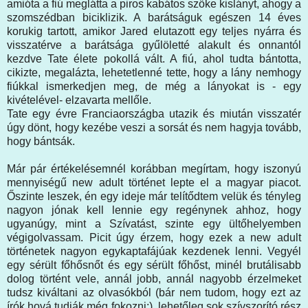
amióta a fiú meglátta a piros kabátos szőke kislányt, ahogy a
szomszédban biciklizik. A barátságuk egészen 14 éves
korukig tartott, amikor Jared elutazott egy teljes nyárra és
visszatérve a barátsága gyűlöletté alakult és onnantól
kezdve Tate élete pokollá vált. A fiú, ahol tudta bántotta,
cikizte, megalázta, lehetetlenné tette, hogy a lány nemhogy
fiúkkal ismerkedjen meg, de még a lányokat is - egy
kivételével- elzavarta mellőle.
Tate egy évre Franciaországba utazik és miután visszatér
úgy dönt, hogy kezébe veszi a sorsát és nem hagyja tovább,
hogy bántsák.
Már pár értékelésemnél korábban megírtam, hogy iszonyú
mennyiségű new adult történet lepte el a magyar piacot.
Őszinte leszek, én egy ideje már telítődtem velük és tényleg
nagyon jónak kell lennie egy regénynek ahhoz, hogy
ugyanúgy, mint a Szívatást, szinte egy ültőhelyemben
végigolvassam. Picit úgy érzem, hogy ezek a new adult
történetek nagyon egykaptafájúak kezdenek lenni. Vegyél
egy sérült főhősnőt és egy sérült főhőst, minél brutálisabb
dolog történt vele, annál jobb, annál nagyobb érzelmeket
tudsz kiváltani az olvasókból (bár nem tudom, hogy ezt az
írók hová tudják még fokozni:), lehetőleg sok szívszorító rész