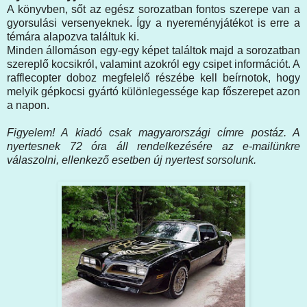
A könyvben, sőt az egész sorozatban fontos szerepe van a
gyorsulási versenyeknek. Így a nyereményjátékot is erre a
témára alapozva találtuk ki.
Minden állomáson egy-egy képet találtok majd a sorozatban
szereplő kocsikról, valamint azokról egy csipet információt. A
rafflecopter doboz megfelelő részébe kell beírnotok, hogy
melyik gépkocsi gyártó különlegessége kap főszerepet azon
a napon.
Figyelem! A kiadó csak magyarországi címre postáz. A
nyertesnek 72 óra áll rendelkezésére az e-mailünkre
válaszolni, ellenkező esetben új nyertest sorsolunk.