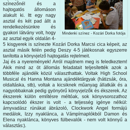
színezőnél és a
hajtogatós állomáson
alakult ki. Itt egy nagy
asztal és két pad állt a
rendelkezésünkre és
gyakori látvány volt, hogy
Mindenki színez - Kozári Dorka fotója
az asztal egyik oldalán 4-
5 kisgyerek is színezte Kozári Dorka Marcsi cica képeit, az
asztal másik felén pedig Deszy 4-5 játékosnak egyszerre
tanította a könyvjelző hajtogatás rejtelmeit.
Jaj és a nyeremények! Arról majdnem meg is feledkeztem!
Akik mind az öt állomás feladatait teljesítették azok a
többféle ajándék közül választhattak. Voltak High School
Musical és Hanna Montana ajándéktárgyak (hátizsák, óra,
oldaltáska, stb), voltak a kicsiknek műanyag állatkák és a
nagyobbaknak pedig gyönyörű könyvjelzők és ékszerek. Az
ékszerek külön említésre méltóak, sok könyvsorozathoz
kapcsolódó ékszer is volt - a teljesség igénye nélkül:
árnyvadász rúnákat ábrázoló, Clockwork Angel formájú
medálok, Izzy nyaklánca, a Vámpírnaplókból Damon és
Elena nyaklánca, könyves fülbevalók - nem volt könnyű a
választás:).