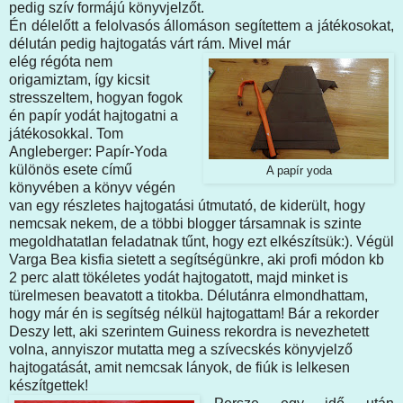
pedig szív formájú könyvjelzőt.
Én délelőtt a felolvasós állomáson segítettem a játékosokat,
délután pedig hajtogatás várt rám. Mivel már
elég régóta nem
origamiztam, így kicsit
stresszeltem, hogyan fogok
én papír yodát hajtogatni a
játékosokkal. Tom
Angleberger: Papír-Yoda
különös esete című
A papír yoda
könyvében a könyv végén
van egy részletes hajtogatási útmutató, de kiderült, hogy
nemcsak nekem, de a többi blogger társamnak is szinte
megoldhatatlan feladatnak tűnt, hogy ezt elkészítsük:). Végül
Varga Bea kisfia sietett a segítségünkre, aki profi módon kb
2 perc alatt tökéletes yodát hajtogatott, majd minket is
türelmesen beavatott a titokba. Délutánra elmondhattam,
hogy már én is segítség nélkül hajtogattam! Bár a rekorder
Deszy lett, aki szerintem Guiness rekordra is nevezhetett
volna, annyiszor mutatta meg a szívecskés könyvjelző
hajtogatását, amit nemcsak lányok, de fiúk is lelkesen
készítgettek!