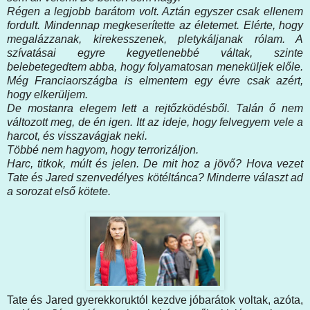
Régen a legjobb barátom volt. Aztán egyszer csak ellenem
fordult. Mindennap megkeserítette az életemet. Elérte, hogy
megalázzanak, kirekesszenek, pletykáljanak rólam. A
szívatásai egyre kegyetlenebbé váltak, szinte
belebetegedtem abba, hogy folyamatosan meneküljek előle.
Még Franciaországba is elmentem egy évre csak azért,
hogy elkerüljem.
De mostanra elegem lett a rejtőzködésből. Talán ő nem
változott meg, de én igen. Itt az ideje, hogy felvegyem vele a
harcot, és visszavágjak neki.
Többé nem hagyom, hogy terrorizáljon.
Harc, titkok, múlt és jelen. De mit hoz a jövő? Hova vezet
Tate és Jared szenvedélyes kötéltánca? Minderre választ ad
a sorozat első kötete.
Tate és Jared gyerekkoruktól kezdve jóbarátok voltak, azóta,