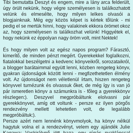
Tibi bemutatta Deszyt és engem, mire a lány arca felderült,
úgy örült nekünk, hogy végre személyesen is találkozhatott
velünk és elmesélte, hogy milyen lelkes olvasói a
blogjainknak. Még egy közös képet is kértek tőlünk - mi
pedig el se mertük hinni, hogy valakinek ekkora örömet okoz
az, hogy személyesen is találkozhat velünk! Higgyétek el,
hogy nekünk ez éppolyan nagy öröm volt, mint Nektek!
És hogy milyen volt az egész napos program? Fárasztó,
kimerítő, de minden pénzt megért. Gyerekekkel foglalkozni,
fiatalokkal beszélgetni a kedvenc könyveikről, sorozataikról,
a blogger barátaimmal együtt lenni, közben rengeteg könyv,
gyakran újdonságok között lenni - megfizethetetlen élmény
volt. Az újdonságot nem véletlenül írtam, hiszen rengeteg
könyvvel turnézunk és olvassuk őket, de még így is van jó
pár ismeretlen könyv a számunkra is - főleg a gyerekkönyv
részlegen:). Deszyvel megpróbáltunk elolvasni pár
gyerekkönyvet, amíg ott voltunk - persze ez ilyen pörgős
rendezvény mellett lehetetlen volt, de legalább
megpróbáltuk:).
Persze azért nem lennénk könyvmolyok, ha könyv nélkül
hagytuk volna el a rendezvényt, velem egy ajándék Julie
Kagawa: Vaskirálynő jött haza, egy rúnás nyaklánccal