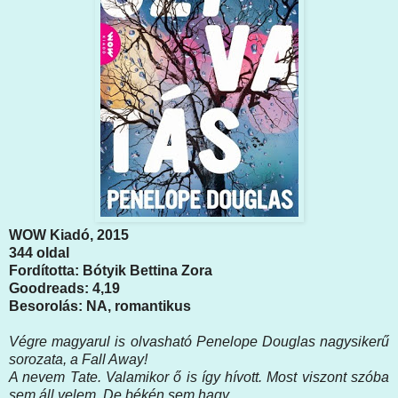
WOW Kiadó, 2015
344 oldal
Fordította: Bótyik Bettina Zora
Goodreads: 4,19
Besorolás: NA, romantikus
Végre magyarul is olvasható Penelope Douglas nagysikerű
sorozata, a Fall Away!
A nevem Tate. Valamikor ő is így hívott. Most viszont szóba
sem áll velem. De békén sem hagy.