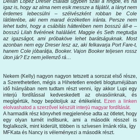
Deliah Lopez Dreser családi ügyben száll a ringbe, és ha
igaz is, hogy az alma nem esik messze a fájától, a lányt nem
érdemes lebecsülni – szélvészként robban be Cole
látóterébe, aki nem marad érzéketlen iránta. Persze nem
lehet tudni, hogy a csábítás hátterében nem bosszú áll-e –
bosszú Lilah fivérének haláláért. Maggie és Seth megtudja
az igazságot, ami próbaköve lehet barátságuknak. Most
azonban nem egy Dreser lesz az, aki felkavarja Port Fare-t,
hanem Cole jóbarátja, Booker. Vajon Booker teljesen rossz
úton jár? Ez nem jellemző rá…
Nekem (Kelly) nagyon nagyon tetszett a sorozat első része,
a Szerethetetlen, mégis a Hihetetlen eredeti blogturnéjában
idő hiányában nem tudtam részt venni, így akkor Lupi egy
interjú fordítással kedveskedett az olvasóinknak, és
megígértük, hogy bepótoljuk az értékelést.
Ezen a linken
elolvashatod a szerzővel készült interjú magyar fordítását.
A harmadik rész könyvheti megjelenése adta az ötletet, hogy
egy olyan turnét indítsunk, ami a második résszel is
foglalkozik, mint kiderült, többen is szívesen írnánk róla, így
MFKata és Nancy is véleményezi a második részt.