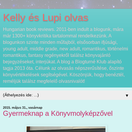
Kelly és Lupi olvas
Hungarian book reviews. 2011-ben indult a blogunk, mára
már 1300+ könyvkritika tartalommal rendelkezünk. A
blogunkon szinte minden műfajból, elsősorban ifjúsági,
young adult, middle grade, new adult, romantikus, történelmi
romantikus, fantasy regényekről találsz könyvajánló
bejegyzéseket, interjúkat. A blog a Blogturné Klub alapító
tagja 2013 óta. Célunk az olvasás népszerűsítése, őszinte
könyvértékelések segítségével. Köszönjük, hogy benéztél,
reméljük találsz megfelelő olvasnivalót!
▼
2015. május 31., vasárnap
Gyermeknap a Könyvmolyképzővel