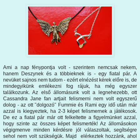
Ami a nap fénypontja volt - szerintem nemcsak nekem,
hanem Deszynek és a többieknek is - egy fiatal pár. A
nevüket sajnos nem tudom - ezért elnézést kérek előre is, de
mindegyikünk emlékezni fog rájuk, ha még egyszer
találkozunk. Az első állomásunk volt a legnehezebb, ott
Cassandra Jane fan artjait felismerni nem volt egyszerű
dolog - az ott "dolgozó" Fummie és Rami egy idő után már
azzal is kiegyeztek, ha 2-3 képet felismernek a játékosok.
De ez a fiatal pár már ott felkeltette a figyelmünket azzal,
hogy szinte az összes képet felismerték! Az állomásokon
végigmenve minden kérdésre jól válaszoltak, segítségre
sehol nem volt szükségük. Majd elérkeztek hozzánk, ahol