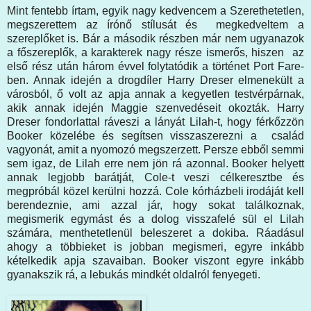
Mint fentebb írtam, egyik nagy kedvencem a Szerethetetlen,
megszerettem az írónő stílusát és megkedveltem a
szereplőket is. Bár a második részben már nem ugyanazok
a főszereplők, a karakterek nagy része ismerős, hiszen az
első rész után három évvel folytatódik a történet Port Fare-
ben. Annak idején a drogdíler Harry Dreser elmenekült a
városból, ő volt az apja annak a kegyetlen testvérpárnak,
akik annak idején Maggie szenvedéseit okozták. Harry
Dreser fondorlattal ráveszi a lányát Lilah-t, hogy férkőzzön
Booker közelébe és segítsen visszaszerezni a család
vagyonát, amit a nyomozó megszerzett. Persze ebből semmi
sem igaz, de Lilah erre nem jön rá azonnal. Booker helyett
annak legjobb barátját, Cole-t veszi célkeresztbe és
megpróbál közel kerülni hozzá. Cole kórházbeli irodáját kell
berendeznie, ami azzal jár, hogy sokat találkoznak,
megismerik egymást és a dolog visszafelé sül el Lilah
számára, menthetetlenül beleszeret a dokiba. Ráadásul
ahogy a többieket is jobban megismeri, egyre inkább
kételkedik apja szavaiban. Booker viszont egyre inkább
gyanakszik rá, a lebukás mindkét oldalról fenyegeti.