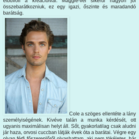
elbűvöli a kreációival. Maggie-vel sikerül nagyon jól
összebarátkozniuk, ez egy igazi, őszinte és maradandó
barátság.
Cole a szöges ellentéte a lány
személyiségének. Kivéve talán a munka kérdését, ott
ugyanis maximálisan helyt áll. Sőt, gyakorlatilag csak aludni
jár haza, orvosi cuccban látják évek óta a barátai. Végre egy
olyan férfi főszereplőről olvashattam, aki nem tökéletes, bár