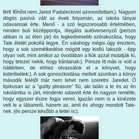
férfi főhőst nem Jared Padaleckivel azonosítottam:). Nagyon
dögös pasivá vált az évek folyamán, az iskola lányai
odavannak érte. Menő - a szó legszorosabb értelmében,
minden buli középpontja, illegális autóversenyző (persze
abban is az élen jár) és legkedvesebb szórakozása, hogy
Tate életét pokollá tegye. Én valahogy mégis úgy éreztem,
hogy a sok szemétkedése mögött egy kisfiú lakozik - épp
olyan volt, mint amikor az óvodában a fiúk azzal mutatják ki,
hogy tetszel nekik, hogy bántanak:). Persze itt más is volt a
háttérben, de ehhez olvassátok el a könyvet, hogy
kiderítsétek:). A sok gonoszkodása mellett azonban a könyv
második felétől már nem lehet nem szeretni Jaredet. Ő
tipikusan az a "guilty pleasure" fiú, aki talán a te és az én
iskolámba is járt, mindenki odavolt érte és nagyon remélte,
hogy egyszer észre fogja venni. Igazán nem is a kinézete
vett le a lábamról, hanem az, amit és ahogy mondott Tate-
nek. (és persze később a tettei is:).