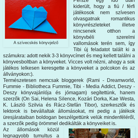
Persze egy idő után
kiderült, hogy a fiú / férfi
játékosok nem szívesen
olvasgatnak romantikus
könyvrészleteket illetve
nincsenek otthon a
könyvbéli szerelmi
A szívecskés könyvjelző
vallomások terén sem, így
Tibi új feladatot talált ki a
számukra: adott nekik 3-3 könyvcímet és meg kellett találni a
könyvesboltban a könyveket. Vicces volt nézni, ahogy a sok
játékos lelkesen keresgette a könyveket a polcokon és az
állványokon:).
Természetesen nemcsak bloggerek (Rami - Dreamworld,
Fummie - Bibliotheca Fummie, Tibi - Media Addict, Deszy -
Deszy könyvajánlója és jómagam) segítettünk, hanem
szerzők (On Sai, Helena Silence, Kozári Dorka, Kae Westa,
K. László Szilvia és Rácz-Stefán Tibor), szerkesztők és
lektorok is bevállaltak állomásokat, mi pedig a játékok
üresjárataiban boldogan beszélgettünk velük mindenféléről,
a szerzők pedig örömmel dedikálták a könyveiket is.
Az állomások közül
legnagyobb tumultus a