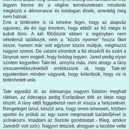
legyen benne és a végére természetesen mindenki
megküzd a démonaival és boldogan élnek, ameddig meg
nem halnak.
Erre a történetre is rá lehetne fogni, hogy az alapváz
ugyanez, de én úgy éreztem, hogy ebből az író mégis ki
tudott törni. A két főhősünk ebben a regényben nem
véletlenül találkozik, nem a "közös nyomor" hozza őket
össze, hanem már volt egyszer közös múltjuk, méghozzá
nagyon szoros. De valami elromlott a fiú részéről és ezért a
lánynak sem engedi, hogy boldog legyen. Jared pedig olyan
szinten kegyetlen Tate-tel, annyira más, mint ahogy a lány
visszaemlékezéseiből emlékszünk rá, hogy Tate-tel
egyetemben minden vágyunk, hogy kiderítsük, hogy mi is
történhetett vele.
Tate egyedül él, az édesanyja nagyon fiatalon meghalt
rákban, az édesapja pedig Európában tölti az ideje nagy
részét. A lány ettől függetlenül nem él vissza a helyzetével.
Rengeteget tanul, készül arra, hogy orvos lehessen, közben
sportol és próbál az egy szem megmaradt barátnőjével is
szórakozni. Imádtam az őszinte gondolatait - főleg, amikor
Jaredről volt szó:). Nagyon tetszett, ahogyan a kezébe vette