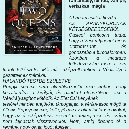
romantasy, felnőtt, vámpír,
vérfarkas, mágia
A ​háború csak a kezdet…
AZ ARANYKORONÁK
KÉTSÉGBEESÉSÉBŐL
Casteel pontosan tudja,
hogy a Vérkirálynőnél nincs
alattomosabb és
gonoszabb a birodalomban.
Azonban a megrázó
felfedezésekre még ő sem
tudott felkészülni. Már-már elképzelhetetlen a Vérkirálynő
gaztetteinek mértéke.
HALANDÓ TESTBE SZÜLETVE
Poppyt semmit sem akadályozhatja meg abban, hogy
kiszabadítsa a királyát, és mindent elpusztítson, ami a
Vérkirálysághoz kötődik. Az Élet Ősi Lényének
testőrei minden erejükkel támogatják, a vérfarkasok mögötte
állnak. Poppynak meg kell győznie az atlantiai tábornokokat,
hogy az ő elképzelései szerint cselekedjenek, és ezúttal
nem fújhatnak visszavonulót. Nem, amíg őbenne él a
remény, hogy olyan jövőt építsen,