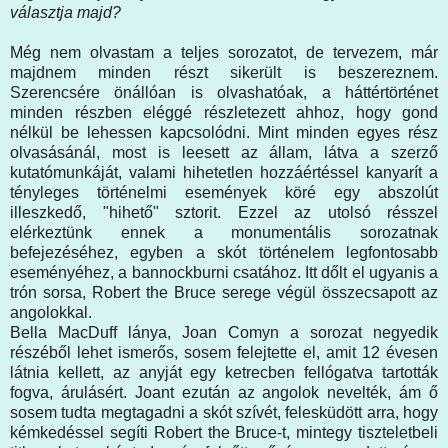
választja majd?
Még nem olvastam a teljes sorozatot, de tervezem, már
majdnem minden részt sikerült is beszereznem.
Szerencsére önállóan is olvashatóak, a háttértörténet
minden részben eléggé részletezett ahhoz, hogy gond
nélkül be lehessen kapcsolódni. Mint minden egyes rész
olvasásánál, most is leesett az állam, látva a szerző
kutatómunkáját, valami hihetetlen hozzáértéssel kanyarít a
tényleges történelmi események köré egy abszolút
illeszkedő, "hihető" sztorit. Ezzel az utolsó résszel
elérkeztünk ennek a monumentális sorozatnak
befejezéséhez, egyben a skót történelem legfontosabb
eseményéhez, a bannockburni csatához. Itt dőlt el ugyanis a
trón sorsa, Robert the Bruce serege végül összecsapott az
angolokkal.
Bella MacDuff lánya, Joan Comyn a sorozat negyedik
részéből lehet ismerős, sosem felejtette el, amit 12 évesen
látnia kellett, az anyját egy ketrecben fellógatva tartották
fogva, árulásért. Joant ezután az angolok nevelték, ám ő
sosem tudta megtagadni a skót szívét, felesküdött arra, hogy
kémkedéssel segíti Robert the Bruce-t, mintegy tiszteletbeli