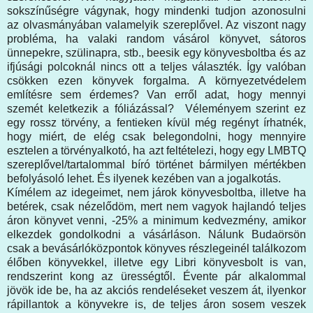
sokszínűségre vágynak, hogy mindenki tudjon azonosulni
az olvasmányában valamelyik szereplővel. Az viszont nagy
probléma, ha valaki random vásárol könyvet, sátoros
ünnepekre, szülinapra, stb., beesik egy könyvesboltba és az
ifjúsági polcoknál nincs ott a teljes választék. Így valóban
csökken ezen könyvek forgalma. A környezetvédelem
említésre sem érdemes? Van erről adat, hogy mennyi
szemét keletkezik a fóliázással? Véleményem szerint ez
egy rossz törvény, a fentieken kívül még regényt írhatnék,
hogy miért, de elég csak belegondolni, hogy mennyire
esztelen a törvényalkotó, ha azt feltételezi, hogy egy LMBTQ
szereplővel/tartalommal bíró történet bármilyen mértékben
befolyásoló lehet. És ilyenek kezében van a jogalkotás.
Kímélem az idegeimet, nem járok könyvesboltba, illetve ha
betérek, csak nézelődöm, mert nem vagyok hajlandó teljes
áron könyvet venni, -25% a minimum kedvezmény, amikor
elkezdek gondolkodni a vásárláson. Nálunk Budaörsön
csak a bevásárlóközpontok könyves részlegeinél találkozom
élőben könyvekkel, illetve egy Libri könyvesbolt is van,
rendszerint kong az ürességtől. Évente pár alkalommal
jövök ide be, ha az akciós rendeléseket veszem át, ilyenkor
rápillantok a könyvekre is, de teljes áron sosem veszek