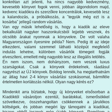
konkrétan azt jelenti, ha nincs nagyobb kedvezmény,
kevesebb könyvet fogok venni, jobban átgondolom majd,
kedvenc kiadókra és szerzőkre koncentrálok, kevesebb lesz
a kalandozás, a próbálkozás, a "tegyük még ezt is a
kosárba" jellegű random vásárlás.
Van egy másik lehetőség is, hogy a kiadók az eleve
bekalkulált nagyker haszonkulcsból lejjebb vesznek, és
olcsóbb árakat nyomnak a könyvekre. De volt valaha
Magyarországon ilyesmire példa? Nem. Pedig itt az ideje
elkezdeni, valami szemmel látható középút megfelelő
indulás lehetne, különben vásárlók tömegeit fogják
elveszíteni, emellett még nagyobb lesz az illegális letöltés.
Én nem iszom, nem dohányzom, nem veszek luxus
szarságokat. Csak a könyvek érdekelnek, ráadásul
nagyrészt az ÚJ könyvek. Boldog lennék, ha megtarthatnám
az átlag havi 2-4 könyv vásárlási szokásomat, bármiféle
értelmetlen korlátozás nélkül. Olyan nagy kérés ez?
Mindenkit arra bíztatok, hogy új könyveket elsősorban a
Kiadóktól vásároljon ezentúl, barátokkal, ismerősökkel
szövetkezve, összehangoltan csökkennek a járulékos
költségek, és jobban megéri így támogatni a kiadókat,
hiszen ebből lesznek még újabb könyvek. Remélem a