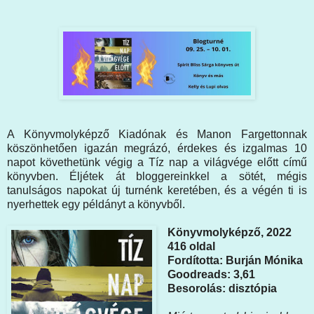
A Könyvmolyképző Kiadónak és Manon Fargettonnak
köszönhetően igazán megrázó, érdekes és izgalmas 10
napot követhetünk végig a Tíz nap a világvége előtt című
könyvben. Éljétek át bloggereinkkel a sötét, mégis
tanulságos napokat új turnénk keretében, és a végén ti is
nyerhettek egy példányt a könyvből.
Könyvmolyképző, 2022
416 oldal
Fordította: Burján Mónika
Goodreads: 3,61
Besorolás: disztópia