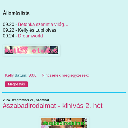
Állomáslista
09.20 -
Betonka szerint a világ…
09.22 - Kelly és Lupi olvas
09.24 -
Dreamworld
Kelly
dátum:
9:06
Nincsenek megjegyzések:
Megosztás
2024. szeptember 21., szombat
#szabadirodalmat - kihívás 2. hét