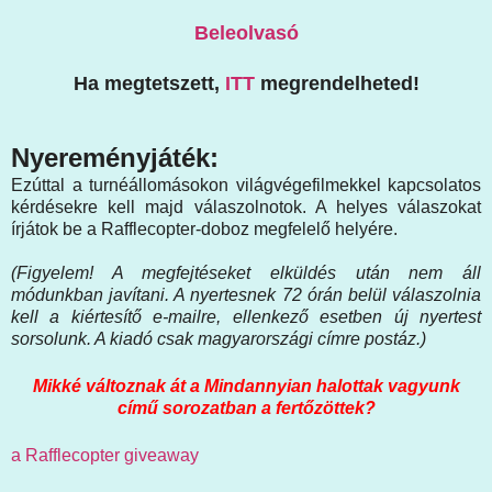
Beleolvasó
Ha megtetszett,
ITT
megrendelheted!
Nyereményjáték:
Ezúttal a turnéállomásokon világvégefilmekkel kapcsolatos
kérdésekre kell majd válaszolnotok. A helyes válaszokat
írjátok be a Rafflecopter-doboz megfelelő helyére.
(Figyelem! A megfejtéseket elküldés után nem áll
módunkban javítani. A nyertesnek 72 órán belül válaszolnia
kell a kiértesítő e-mailre, ellenkező esetben új nyertest
sorsolunk. A kiadó csak magyarországi címre postáz.)
Mikké változnak át a Mindannyian halottak vagyunk
című sorozatban a fertőzöttek?
a Rafflecopter giveaway