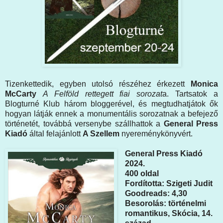
Tizenkettedik, egyben utolsó részéhez érkezett
Monica
McCarty
A Felföld rettegett fiai sorozat
a. Tartsatok a
Blogturné Klub három bloggerével, és megtudhatjátok ők
hogyan látják ennek a monumentális sorozatnak a befejező
történetét, továbbá versenybe szállhattok a
General Press
Kiadó
által felajánlott
A Szellem
nyereménykönyvért.
General Press Kiadó
2024.
400 oldal
Fordította: Szigeti Judit
Goodreads: 4,30
Besorolás: történelmi
romantikus, Skócia, 14.