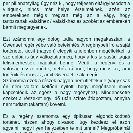
per pillanatnyilag úgy néz ki, hogy teljesen eltárgyiasodott a
világunk, nincs már helye érzelmeknek, azért az
emberekben mégis megvan még az a vágy, hogy
tartozzanak valakihez / valakikhez és azokért az emberekért
bármit megtegyenek.
Ezt számomra egy dolog tudta nagyon megakasztani, a
Gwenael regényébe való betekintés. A regénybeli író a saját
történetét kicsit (nagyon) elegyíti a jelenben megéltekkel, a
szereplőit is úgy változtatja meg, hogy a kis társaság tagjai
felismerhessék magukat benne. Végül a regény és a
valóság összefonódik, nehéz rájönni, hogy mi is az, ami
történik és mi is az, amit Gwenael csak megír.
Számomra ezek a részek nagyon nem illettek ide (vagy csak
én nem voltam kellően nyitott, hogy megértsem mivel
kapcsolódik az egész a nagy regényhez). Mindenesetre
ezeket a részeket egy idő után szinte átlapoztam, annyira
nem tudtam (akartam) követni.
Ez a regény számomra egy tipikusan elgondolkodtató
történet, hiszen ahogy olvasod, úgy kezdesz el azon
agyalni, hogy ilyen helyzetben te mit tennél? Megpróbálnál