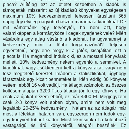
piaca? Állítólag ezt az ötletet kezdetben a kiadók is
támogatták, miszerint az új kiadású könyveket egységesen
maximum 10% kedvezménnyel lehessen árusítani 365
napig. Így elvileg nagyobb haszon maradna a kiadóknál. De
mit várhatnánk egy törvénytől, ha nem azt, hogy
valamiképpen a kormányközeli cégek nyerjenek vele? Miért
vásárolna egy átlag vásárló a kiadónál, ha ugyanannyi a
kedvezmény, mint a többi forgalmazónál? Teljesen
egyértelmű, hogy erre megy ki a játék, kisajátítani ezt a
piacot is. Ha magamból indulok ki, ez a mostani könyvárak
melletti 10% kedvezmény nekem egyenlő a semmivel. A
kiadóknak vagy csökkenteni kell a könyvárakat, vagy nem
lesz megfelelő kereslet. Imádom a statisztikákat, úgyhogy
fárasztalak egy kicsit benneteket is. Idén eddig 30 könyvet
vettem, ebből 16 volt vadiúj. Ha átlagot számolok, az összes
költésem alapján 3200 Ft-os átlagár jön ki egy könyvre. Ha
csak az újakat nézem ebből, ez már 4300 Ft. Megjegyzem
csak 2-3 könyv volt ebben olyan, amire nem volt meg
legalább 20-25% kedvezmény. Nálam ez az átlagár már
most a lélektani határon van, egyszerűen nem tudok egy-
egy könyvért többet kiadni. Most tekintsünk el a különböző
vastagságú és árú könyvektől, átlagról beszélek. Ez