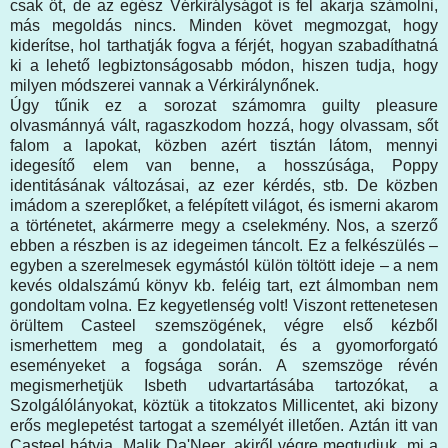
csak őt, de az egész Vérkirályságot is fel akarja számolni,
más megoldás nincs. Minden követ megmozgat, hogy
kiderítse, hol tarthatják fogva a férjét, hogyan szabadíthatná
ki a lehető legbiztonságosabb módon, hiszen tudja, hogy
milyen módszerei vannak a Vérkirálynőnek.
Úgy tűnik ez a sorozat számomra guilty pleasure
olvasmánnyá vált, ragaszkodom hozzá, hogy olvassam, sőt
falom a lapokat, közben azért tisztán látom, mennyi
idegesítő elem van benne, a hosszúsága, Poppy
identitásának változásai, az ezer kérdés, stb. De közben
imádom a szereplőket, a felépített világot, és ismerni akarom
a történetet, akármerre megy a cselekmény. Nos, a szerző
ebben a részben is az idegeimen táncolt. Ez a felkészülés –
egyben a szerelmesek egymástól külön töltött ideje – a nem
kevés oldalszámú könyv kb. feléig tart, ezt álmomban nem
gondoltam volna. Ez kegyetlenség volt! Viszont rettenetesen
örültem Casteel szemszögének, végre első kézből
ismerhettem meg a gondolatait, és a gyomorforgató
eseményeket a fogsága során. A szemszöge révén
megismerhetjük Isbeth udvartartásába tartozókat, a
Szolgálólányokat, köztük a titokzatos Millicentet, aki bizony
erős meglepetést tartogat a személyét illetően. Aztán itt van
Casteel bátyja, Malik Da'Neer, akiről végre megtudjuk, mi a