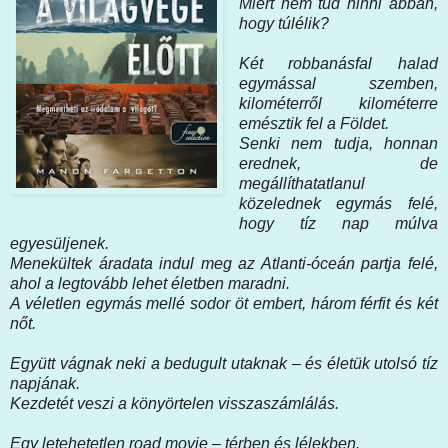
Miért nem tud hinni abban,
hogy túlélik?
Két robbanásfal halad
egymással szemben,
kilométerről kilométerre
emésztik fel a Földet.
Senki nem tudja, honnan
erednek, de
megállíthatatlanul
közelednek egymás felé,
hogy tíz nap múlva
egyesüljenek.
Menekültek áradata indul meg az Atlanti-óceán partja felé,
ahol a legtovább lehet életben maradni.
A véletlen egymás mellé sodor öt embert, három férfit és két
nőt.
Együtt vágnak neki a bedugult utaknak – és életük utolsó tíz
napjának.
Kezdetét veszi a könyörtelen visszaszámlálás.
Egy letehetetlen road movie – térben és lélekben.