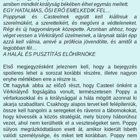
amiben mindkét királyság békében élhet egymás mellett.
EGY HATALMAS, ŐSI ERŐ EMELKEDIK FEL…
Poppynak és Casteelnek együtt kell kiállniuk a
szerelmükért, a szeretteikért, és megóvni a védteleneket.
Régi és új hagyományok közepette. Azonban ahhoz, hogy
véget vessen a Vérkirálynő üzelmeinek, a lánynak talán épp
azzá kell válnia, amivé a prófécia jövendölte, és amitől a
legjobban fél…
A HALÁL ÉS PUSZTÍTÁS ELŐHÍRNÖKE
Első megjegyzésként jeleznem kell, hogy a bejegyzés
spoileres lehet a sorozat korábbi részére, illetve nagyon
enyhe mértékben erre a részre is.
Ott hagytuk abba az előző részt, hogy Casteel önként a
Vérkirálynő fogságába vonult, természetesen Poppy a
vérfarkasokkal és a királysággal a háta mögött azonnal ki
akarja szabadítani. Csakhogy alapos tervet kell felépíteniük,
össze kell hangolni a seregeket és rávenni a tábornokokat,
hogy kövessék a közös stratégiát, mely bizony háborúhoz
vezet, ahol nem kerülhetik el a veszteségeket sem. Poppy
súlyos megrázkódtatáson esett át, amikor kiderült Isbeth
valódi személyisége, és miket tett korábban. Poppy nem