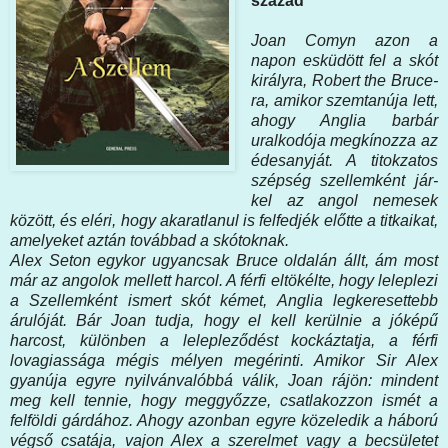
század
Joan ​Comyn azon a
napon esküdött fel a skót
királyra, Robert the Bruce-
ra, amikor szemtanúja lett,
ahogy Anglia barbár
uralkodója megkínozza az
édesanyját. A titokzatos
szépség szellemként jár-
kel az angol nemesek
között, és eléri, hogy akaratlanul is felfedjék előtte a titkaikat,
amelyeket aztán továbbad a skótoknak.
Alex Seton egykor ugyancsak Bruce oldalán állt, ám most
már az angolok mellett harcol. A férfi eltökélte, hogy leleplezi
a Szellemként ismert skót kémet, Anglia legkeresettebb
árulóját. Bár Joan tudja, hogy el kell kerülnie a jóképű
harcost, különben a lelepleződést kockáztatja, a férfi
lovagiassága mégis mélyen megérinti. Amikor Sir Alex
gyanúja egyre nyilvánvalóbbá válik, Joan rájön: mindent
meg kell tennie, hogy meggyőzze, csatlakozzon ismét a
felföldi gárdához. Ahogy azonban egyre közeledik a háború
végső csatája, vajon Alex a szerelmet vagy a becsületet