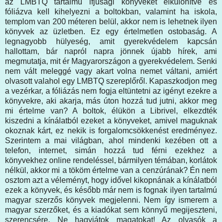
az LMBTQ tartalmú ifjúsági könyveket elkülönítve és
fóliázva kell kihelyezni a boltokban, valamint ha iskola,
templom van 200 méteren belül, akkor nem is lehetnek ilyen
könyvek az üzletben. Ez egy értelmetlen ostobaság. A
legnagyobb hülyeség, amit gyerekvédelem kapcsán
hallottam, bár napról napra jönnek újabb hírek, ami
megmutatja, mit ér Magyarországon a gyerekvédelem. Senki
nem vált meleggé vagy akart volna nemet váltani, amiért
olvasott valahol egy LMBTQ szereplőről. Kapaszkodjon meg
a vezérkar, a fóliázás nem fogja eltüntetni az igényt ezekre a
könyvekre, aki akarja, más úton hozzá tud jutni, akkor meg
mi értelme van? A boltok, élükön a Librivel, elkezdték
kiszedni a kínálatból ezeket a könyveket, amivel maguknak
okoznak kárt, ez nekik is forgalomcsökkenést eredményez.
Szerintem a mai világban, ahol mindenki kezében ott a
telefon, internet, simán hozzá tud férni ezekhez a
könyvekhez online rendeléssel, bármilyen témában, korlátok
nélkül, akkor mi a tököm értelme van a cenzúrának? Én nem
osztom azt a véleményt, hogy idővel kikopnának a kínálatból
ezek a könyvek, és később már nem is fognak ilyen tartalmú
magyar szerzős könyvek megjelenni. Nem így ismerem a
magyar szerzőket, és a kiadókat sem könnyű megijeszteni,
szerencsére. Ne hagyjátok magatokat! Az olvasók a