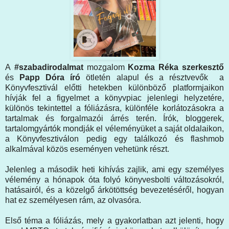
A
#szabadirodalmat
mozgalom
Kozma Réka szerkesztő
és
Papp Dóra író
ötletén alapul és a résztvevők a
Könyvfesztivál előtti hetekben különböző platformjaikon
hívják fel a figyelmet a könyvpiac jelenlegi helyzetére,
különös tekintettel a fóliázásra, különféle korlátozásokra a
tartalmak és forgalmazói árrés terén. Írók, bloggerek,
tartalomgyártók mondják el véleményüket a saját oldalaikon,
a Könyvfesztiválon pedig egy találkozó és flashmob
alkalmával közös eseményen vehetünk részt.
Jelenleg a második heti kihívás zajlik, ami egy személyes
vélemény a hónapok óta folyó könyvesbolti változásokról,
hatásairól, és a közelgő árkötöttség bevezetéséről, hogyan
hat ez személyesen rám, az olvasóra.
Első téma a fóliázás, mely a gyakorlatban azt jelenti, hogy