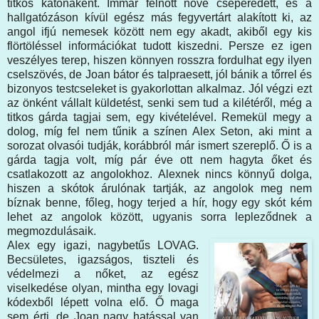
titkos katonaként. Immár felnőtt nővé cseperedett, és a
hallgatózáson kívül egész más fegyvertárt alakított ki, az
angol ifjú nemesek között nem egy akadt, akiből egy kis
flörtöléssel információkat tudott kiszedni. Persze ez igen
veszélyes terep, hiszen könnyen rosszra fordulhat egy ilyen
cselszövés, de Joan bátor és talpraesett, jól bánik a tőrrel és
bizonyos testcseleket is gyakorlottan alkalmaz. Jól végzi ezt
az önként vállalt küldetést, senki sem tud a kilétéről, még a
titkos gárda tagjai sem, egy kivételével. Remekül megy a
dolog, míg fel nem tűnik a színen Alex Seton, aki mint a
sorozat olvasói tudják, korábbról már ismert szereplő. Ő is a
gárda tagja volt, míg pár éve ott nem hagyta őket és
csatlakozott az angolokhoz. Alexnek nincs könnyű dolga,
hiszen a skótok árulónak tartják, az angolok meg nem
bíznak benne, főleg, hogy terjed a hír, hogy egy skót kém
lehet az angolok között, ugyanis sorra lepleződnek a
megmozdulásaik.
Alex egy igazi, nagybetűs LOVAG.
Becsületes, igazságos, tiszteli és
védelmezi a nőket, az egész
viselkedése olyan, mintha egy lovagi
kódexből lépett volna elő. Ő maga
sem érti, de Joan nagy hatással van