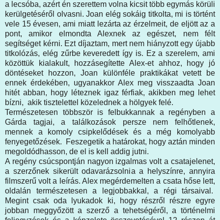
a lecsóba, azért én szerettem volna kicsit több egymás körüli
kerülgetéséről olvasni. Joan elég sokáig titkolta, mi is történt
vele 15 évesen, ami miatt lezárta az érzelmeit, de eljött az a
pont, amikor elmondta Alexnek az egészet, nem félt
segítséget kérni. Ezt díjaztam, mert nem hiányzott egy újabb
titkolózás, elég zűrbe keveredett így is. Ez a szerelem, ami
közöttük kialakult, hozzásegítette Alex-et ahhoz, hogy jó
döntéseket hozzon, Joan különféle praktikákat vetett be
ennek érdekében, ugyanakkor Alex meg visszaadta Joan
hitét abban, hogy léteznek igaz férfiak, akikben meg lehet
bízni, akik tisztelettel közelednek a hölgyek felé.
Természetesen többször is felbukkannak a regényben a
Gárda tagjai, a találkozások persze nem felhőtlenek,
mennek a komoly csipkelődések és a még komolyabb
fenyegetőzések. Feszegetik a határokat, hogy aztán minden
megoldódhasson, de el is kell addig jutni.
A regény csúcspontján nagyon izgalmas volt a csatajelenet,
a szerzőnek sikerült odavarázsolnia a helyszínre, annyira
filmszerű volt a leírás. Alex megérdemelten a csata hőse lett,
oldalán természetesen a legjobbakkal, a régi társaival.
Megint csak oda lyukadok ki, hogy részről részre egyre
jobban meggyőzött a szerző a tehetségéről, a történelmi