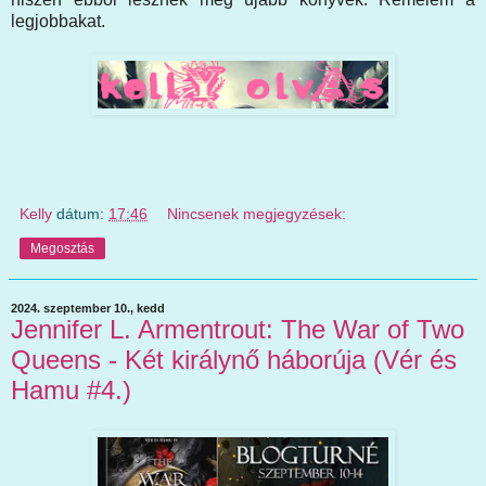
legjobbakat.
Kelly
dátum:
17:46
Nincsenek megjegyzések:
Megosztás
2024. szeptember 10., kedd
Jennifer L. Armentrout: The War of Two
Queens - Két királynő háborúja (Vér és
Hamu #4.)