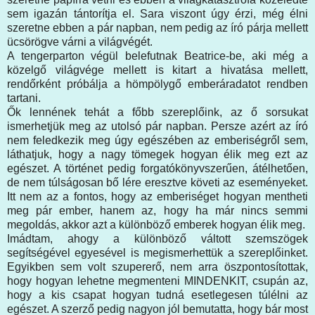
sem igazán tántorítja el. Sara viszont úgy érzi, még élni
szeretne ebben a pár napban, nem pedig az író párja mellett
ücsörögve várni a világvégét.
A tengerparton végül belefutnak Beatrice-be, aki még a
közelgő világvége mellett is kitart a hivatása mellett,
rendőrként próbálja a hömpölygő emberáradatot rendben
tartani.
Ők lennének tehát a főbb szereplőink, az ő sorsukat
ismerhetjük meg az utolsó pár napban. Persze azért az író
nem feledkezik meg úgy egészében az emberiségről sem,
láthatjuk, hogy a nagy tömegek hogyan élik meg ezt az
egészet. A történet pedig forgatókönyvszerűen, átélhetően,
de nem túlságosan bő lére eresztve követi az eseményeket.
Itt nem az a fontos, hogy az emberiséget hogyan mentheti
meg pár ember, hanem az, hogy ha már nincs semmi
megoldás, akkor azt a különböző emberek hogyan élik meg.
Imádtam, ahogy a különböző váltott szemszögek
segítségével egyesével is megismerhettük a szereplőinket.
Egyikben sem volt szupererő, nem arra öszpontosítottak,
hogy hogyan lehetne megmenteni MINDENKIT, csupán az,
hogy a kis csapat hogyan tudná esetlegesen túlélni az
egészet. A szerző pedig nagyon jól bemutatta, hogy bár most