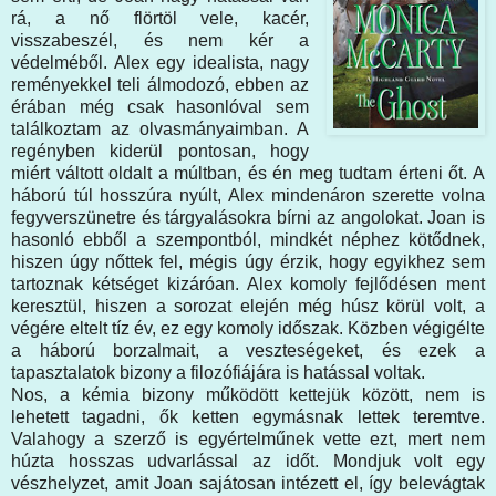
rá, a nő flörtöl vele, kacér,
visszabeszél, és nem kér a
védelméből. Alex egy idealista, nagy
reményekkel teli álmodozó, ebben az
érában még csak hasonlóval sem
találkoztam az olvasmányaimban. A
regényben kiderül pontosan, hogy
miért váltott oldalt a múltban, és én meg tudtam érteni őt. A
háború túl hosszúra nyúlt, Alex mindenáron szerette volna
fegyverszünetre és tárgyalásokra bírni az angolokat. Joan is
hasonló ebből a szempontból, mindkét néphez kötődnek,
hiszen úgy nőttek fel, mégis úgy érzik, hogy egyikhez sem
tartoznak kétséget kizáróan. Alex komoly fejlődésen ment
keresztül, hiszen a sorozat elején még húsz körül volt, a
végére eltelt tíz év, ez egy komoly időszak. Közben végigélte
a háború borzalmait, a veszteségeket, és ezek a
tapasztalatok bizony a filozófiájára is hatással voltak.
Nos, a kémia bizony működött kettejük között, nem is
lehetett tagadni, ők ketten egymásnak lettek teremtve.
Valahogy a szerző is egyértelműnek vette ezt, mert nem
húzta hosszas udvarlással az időt. Mondjuk volt egy
vészhelyzet, amit Joan sajátosan intézett el, így belevágtak