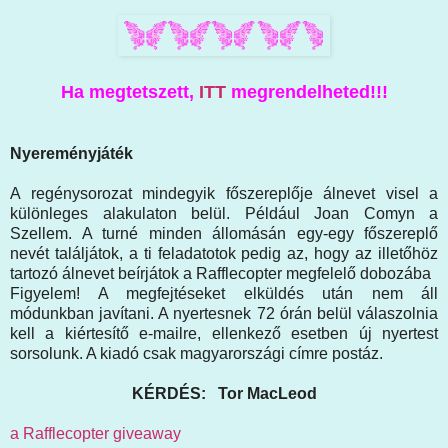
Ha megtetszett,
ITT
megrendelheted!!!
Nyereményjáték
A regénysorozat mindegyik főszereplője álnevet visel a
különleges alakulaton belül. Például Joan Comyn a
Szellem. A turné minden állomásán egy-egy főszereplő
nevét találjátok, a ti feladatotok pedig az, hogy az illetőhöz
tartozó álnevet beírjátok a Rafflecopter megfelelő dobozába
Figyelem! A megfejtéseket elküldés után nem áll
módunkban javítani. A nyertesnek 72 órán belül válaszolnia
kell a kiértesítő e-mailre, ellenkező esetben új nyertest
sorsolunk. A kiadó csak magyarországi címre postáz.
KÉRDÉS: Tor MacLeod
a Rafflecopter giveaway