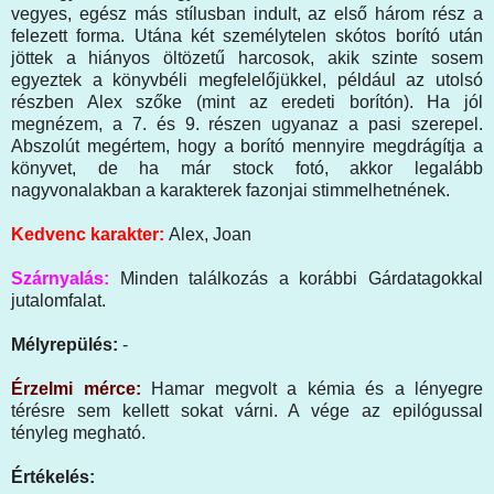
vegyes, egész más stílusban indult, az első három rész a
felezett forma. Utána két személytelen skótos borító után
jöttek a hiányos öltözetű harcosok, akik szinte sosem
egyeztek a könyvbéli megfelelőjükkel, például az utolsó
részben Alex szőke (mint az eredeti borítón). Ha jól
megnézem, a 7. és 9. részen ugyanaz a pasi szerepel.
Abszolút megértem, hogy a borító mennyire megdrágítja a
könyvet, de ha már stock fotó, akkor legalább
nagyvonalakban a karakterek fazonjai stimmelhetnének.
Kedvenc karakter:
Alex, Joan
Szárnyalás:
Minden találkozás a korábbi Gárdatagokkal
jutalomfalat
.
Mélyrepülés:
-
Érzelmi mérce:
Hamar megvolt a kémia és a lényegre
térésre sem kellett sokat várni. A vége az epilógussal
tényleg megható.
Értékelés: