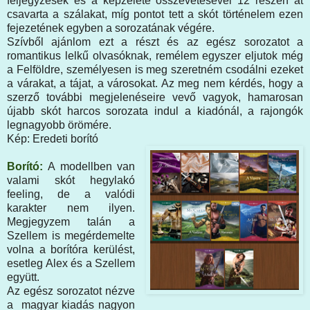
feljegyzések és a képzelete összevetésével 12 részen át
csavarta a szálakat, míg pontot tett a skót történelem ezen
fejezetének egyben a sorozatának végére.
Szívből ajánlom ezt a részt és az egész sorozatot a
romantikus lelkű olvasóknak, remélem egyszer eljutok még
a Felföldre, személyesen is meg szeretném csodálni ezeket
a várakat, a tájat, a városokat. Az meg nem kérdés, hogy a
szerző további megjelenéseire vevő vagyok, hamarosan
újabb skót harcos sorozata indul a kiadónál, a rajongók
legnagyobb örömére.
Kép: Eredeti borító
Borító:
A modellben van
valami skót hegylakó
feeling, de a valódi
karakter nem ilyen.
Megjegyzem talán a
Szellem is megérdemelte
volna a borítóra kerülést,
esetleg Alex és a Szellem
együtt.
Az egész sorozatot nézve
a magyar kiadás nagyon