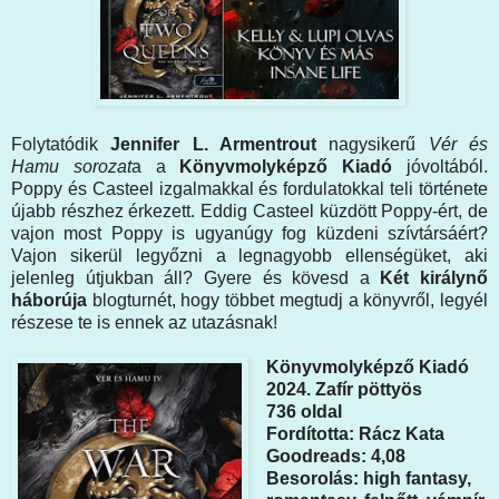
Folytatódik
Jennifer L. Armentrout
nagysikerű
Vér és
Hamu sorozat
a a
Könyvmolyképző Kiadó
jóvoltából.
Poppy és Casteel izgalmakkal és fordulatokkal teli története
újabb részhez érkezett. Eddig Casteel küzdött Poppy-ért, de
vajon most Poppy is ugyanúgy fog küzdeni szívtársáért?
Vajon sikerül legyőzni a legnagyobb ellenségüket, aki
jelenleg útjukban áll? Gyere és kövesd a
Két királynő
háborúja
blogturnét, hogy többet megtudj a könyvről, legyél
részese te is ennek az utazásnak!
Könyvmolyképző Kiadó
2024. Zafír pöttyös
736 oldal
Fordította: Rácz Kata
Goodreads: 4,08
Besorolás: high fantasy,