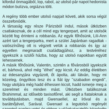
kifordul önmagából, lop, rabol, az utolsó pár napot hedonista
módon bulizva, orgiázva tölti.
A regény több ember utolsó napjait követi, akik sorsa végül
összefonódik.
A társaság egy része Párizsból indul, mások útközben
csatlakoznak, de a cél mind egy tengerpart, amit az utolsók
között fog érinteni a robbanás. Az egyik főhősünk, Lili-Ann
azért tart a tengerpartra, mert a szülei Japánban ragadtak -
valószínűleg ott is végzett velük a robbanás és így az
egyetlen megmaradt családtagjához, a testvéréhez
igyekszik a szülői házba, hogy az utolsó napokban együtt
lehessenek.
A másik főhősünk, Valentin, szintén a fővárosból igyekszik
el, bárhová, ahol még "élhet" egy kicsit. Az eddig életében
az édesanyjára vigyázott, őt ápolta, aki látván, hogy mi
közeleg, öngyilkos lesz és a fiát így "szabadon engedi",
hogy utoljára még hadd élhessen kicsit, hadd ismerje meg a
szerelmet és minden mást. Útközben találkoznak
Brahimmal, az idősebb taxisofőrrel, aki segít a fiataloknak a
továbbjutásban, majd Gwenaellel, az íróval és a
barátnőjével, Sarával. Gwenael a legutolsó regényét
szeretné papírra vetni és ebben a világkatasztrófa közeledte