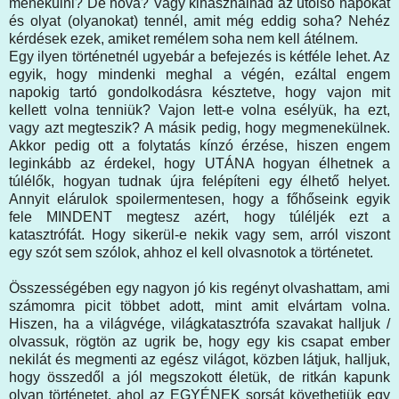
menekülni? De hová? Vagy kihasználnád az utolsó napokat
és olyat (olyanokat) tennél, amit még eddig soha? Nehéz
kérdések ezek, amiket remélem soha nem kell átélnem.
Egy ilyen történetnél ugyebár a befejezés is kétféle lehet. Az
egyik, hogy mindenki meghal a végén, ezáltal engem
napokig tartó gondolkodásra késztetve, hogy vajon mit
kellett volna tenniük? Vajon lett-e volna esélyük, ha ezt,
vagy azt megteszik? A másik pedig, hogy megmenekülnek.
Akkor pedig ott a folytatás kínzó érzése, hiszen engem
leginkább az érdekel, hogy UTÁNA hogyan élhetnek a
túlélők, hogyan tudnak újra felépíteni egy élhető helyet.
Annyit elárulok spoilermentesen, hogy a főhőseink egyik
fele MINDENT megtesz azért, hogy túléljék ezt a
katasztrófát. Hogy sikerül-e nekik vagy sem, arról viszont
egy szót sem szólok, ahhoz el kell olvasnotok a történetet.
Összességében egy nagyon jó kis regényt olvashattam, ami
számomra picit többet adott, mint amit elvártam volna.
Hiszen, ha a világvége, világkatasztrófa szavakat halljuk /
olvassuk, rögtön az ugrik be, hogy egy kis csapat ember
nekilát és megmenti az egész világot, közben látjuk, halljuk,
hogy összedől a jól megszokott életük, de ritkán kapunk
olyan történetet, ahol az EGYÉNEK sorsát követhetjük egy