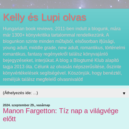
Kelly és Lupi olvas
Hungarian book reviews. 2011-ben indult a blogunk, mára
már 1300+ könyvkritika tartalommal rendelkezünk. A
blogunkon szinte minden műfajból, elsősorban ifjúsági,
young adult, middle grade, new adult, romantikus, történelmi
romantikus, fantasy regényekről találsz könyvajánló
bejegyzéseket, interjúkat. A blog a Blogturné Klub alapító
tagja 2013 óta. Célunk az olvasás népszerűsítése, őszinte
könyvértékelések segítségével. Köszönjük, hogy benéztél,
reméljük találsz megfelelő olvasnivalót!
▼
2024. szeptember 29., vasárnap
Manon Fargetton: Tíz nap a világvége
előtt