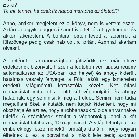
És te?
Te mit tennél, ha csak tíz napod maradna az életből?
Anno, amikor megjelent ez a könyv, nem is vettem észre.
Aztán az egyik bloggertársam hívta fel rá a figyelmemet és
akkor rákerestem. A borítója rögtön levett a lábamról, a
fülszövege pedig csak hab volt a tortán. Azonnal akartam
olvasni.
A történet Franciaországban játszódik (ez már eleve
érdekesnek bizonyult, hiszen a legtöbb ilyen típusú regény
automatikusan az USA-ban kap helyet) és ahogy kiderül,
hatalmas veszély fenyegeti a Föld lakóit: egy ismeretlen
eredetű világméretű katasztrófa közelít. Két óriási
robbanásfal indul el a Föld két végpontjától és ahogy
haladnak, úgy semmisítik meg a Földet. Semmi nem tudja
megállítani őket, a kutatók nem tudják kideríteni, hogy mi
okozhatja és azt se, hogy a robbanások túloldalán vannak-e
túlélők. A számítások szerint a végpontokig, ahol a két
robbanásfal találkozik, 10 nap marad. A világ felbolydul, az
emberek egy része menekül, próbálja kitalálni, hogy hogyan
élhetnék túl ezt a borzalmat, a másik fele pedig azonnal