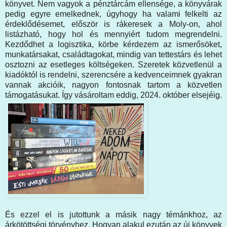
könyvet. Nem vagyok a pénztárcám ellensége, a könyvárak
pedig egyre emelkednek, úgyhogy ha valami felkelti az
érdeklődésemet, először is rákeresek a Moly-on, ahol
listázható, hogy hol és mennyiért tudom megrendelni.
Kezdődhet a logisztika, körbe kérdezem az ismerősöket,
munkatársakat, családtagokat, mindig van tettestárs és lehet
osztozni az esetleges költségeken. Szeretek közvetlenül a
kiadóktól is rendelni, szerencsére a kedvenceimnek gyakran
vannak akcióik, nagyon fontosnak tartom a közvetlen
támogatásukat. Így vásároltam eddig, 2024. október elsejéig.
És ezzel el is jutottunk a másik nagy témánkhoz, az
árkötöttségi törvényhez. Hogyan alakul ezután az új könyvek