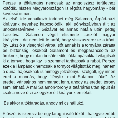
Persze a tökfaragás nemcsak az angolszász területhez
kötődik, hiszen Magyarországon is régóta hagyomány - bár
kevéssé ismert.
Az első, ide vonatkozó történet még Salamon, Árpád-házi
királyunk nevéhez kapcsolódik, aki trónviszályban állt az
unokatestvéreivel - Gézával és annak halála után pedig
Lászlóval. Salamon végül elismerte Lászlót magyar
királyként, de nem tett le arról, hogy visszaszerezze a trónt,
így László a visegrádi várba, sőt annak is a tornyába záratta
be biztonsági okokból Salamont és megparancsolta az
őröknek, hogy miután besötétedik, töklámpásokkal világítsák
ki a tornyot, hogy így is szemmel tarthassák a rabot. Persze
ezek a lámpások nemcsak a tornyot világították meg, hanem
a dunai hajósoknak is mintegy jelzőfényül szolgált, így innen
ered a mondás, hogy "fénylik, mint Salamon töke". Az
eredeti vár sajnos nem maradt fenn, ahogy az eredeti torony
sem látható. A mai Salamon-torony a tatárjárás után épült és
csak a neve őrzi az egykor élt királyunk emlékét.
És akkor a tökfaragás, ahogy mi csináljuk:).
Először is szerezz be egy faragni való tököt - ha egyszerűbb