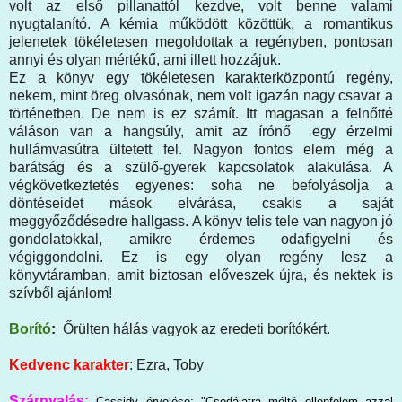
volt az első pillanattól kezdve, volt benne valami
nyugtalanító. A kémia működött közöttük, a romantikus
jelenetek tökéletesen megoldottak a regényben, pontosan
annyi és olyan mértékű, ami illett hozzájuk.
Ez a könyv egy tökéletesen karakterközpontú regény,
nekem, mint öreg olvasónak, nem volt igazán nagy csavar a
történetben. De nem is ez számít. Itt magasan a felnőtté
váláson van a hangsúly, amit az írónő egy érzelmi
hullámvasútra ültetett fel. Nagyon fontos elem még a
barátság és a szülő-gyerek kapcsolatok alakulása. A
végkövetkeztetés egyenes: soha ne befolyásolja a
döntéseidet mások elvárása, csakis a saját
meggyőződésedre hallgass. A könyv telis tele van nagyon jó
gondolatokkal, amikre érdemes odafigyelni és
végiggondolni. Ez is egy olyan regény lesz a
könyvtáramban, amit biztosan előveszek újra, és nektek is
szívből ajánlom!
Borító
:
Őrülten hálás vagyok az eredeti borítókért.
Kedvenc karakter
: Ezra, Toby
Szárnyalás:
Cassidy érvelése: "Csodálatra méltó ellenfelem azzal