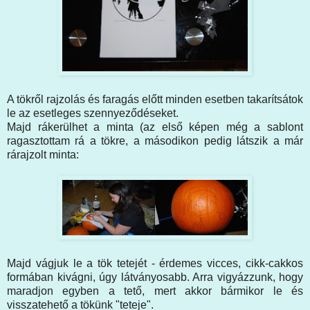
A tökről rajzolás és faragás előtt minden esetben takarítsátok
le az esetleges szennyeződéseket.
Majd rákerülhet a minta (az első képen még a sablont
ragasztottam rá a tökre, a másodikon pedig látszik a már
rárajzolt minta:
Majd vágjuk le a tök tetejét - érdemes vicces, cikk-cakkos
formában kivágni, úgy látványosabb. Arra vigyázzunk, hogy
maradjon egyben a tető, mert akkor bármikor le és
visszatehető a tökünk "teteje".