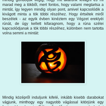
marad meg a tökből, mert fontos, hogy valami megtartsa a
mintát, így legyen mindig olyan pont, amivel kapcsolódik a
kivágott minta a tök többi részéhez. Hogy értsétek miről
beszélek - az egyik évben kinéztem egy Végzet ereklyéi
rúnát, de úgy kellett kifaragnom, hogy a rúna szélei
kapcsolódjanak a tök többi részéhez, különben nem tartotta
volna semmi a mintát:
Mindig középről induljunk kifelé, inkább kisebb darabokat
vágjunk, minthogy egy nagyobb vágással kitörjünk egy