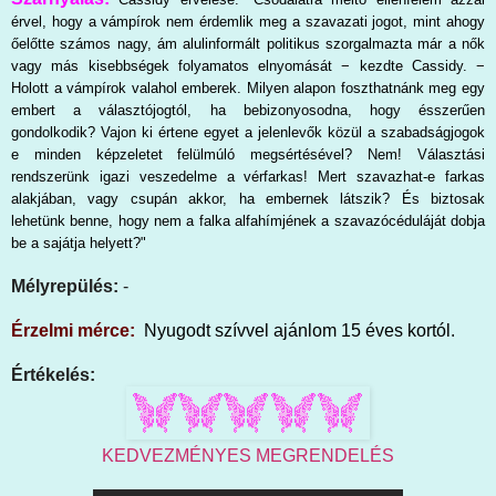
érvel, hogy a vámpí
rok nem érdemlik meg a szavazati jogot, mint ahogy
őelőtte
számos nagy, ám alulinformált politikus szorgalmazta már
a nők
vagy más kisebbségek folyamatos elnyomását − kezdte
Cassidy. −
Holott a vámpírok valahol emberek. Milyen alapon foszthatnánk meg egy
embert a választójogtól, ha bebizonyosodna, hogy ésszerűen
gondolkodik? Vajon ki értene
egyet a jelenlevők közül a szabadságjogok
e minden képzeletet felülmúló megsértésével? Nem! Választási
rendszerünk
igazi veszedelme a vérfarkas! Mert szavazhat-e farkas
alakjá
ban, vagy csupán akkor, ha embernek látszik? És biztosak
lehetünk benne, hogy nem a falka alfahímjének a szavazócé
duláját dobja
be a sajátja helyett
?"
Mélyrepülés:
-
Érzelmi mérce:
Nyugodt szívvel ajánlom 15 éves kortól.
Értékelés:
KEDVEZMÉNYES MEGRENDELÉS