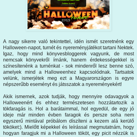
A nagy sikerre való tekintettel, idén ismét szeretnénk egy
Halloween-napot, turnét és nyereményjátékot tartani Nektek.
Igaz, hogy mind könyvesbloggerek vagyunk, de most
nemcsak könyvekről írnánk, hanem érdekességekkel is
színesítenénk a turnénkat - sok mindenről lesz benne szó,
amelyek mind a Halloweenhez kapcsolódnak. Tartsatok
velünk, ismerjétek meg ezt a Magyarországon is egyre
népszerűbb eseményt és játsszatok a nyereményekért!
Akik ismernek, azok tudják, hogy mennyire odavagyok a
Halloweenért és ehhez természetesen hozzátartozik a
tökfaragás is. Hol a barátaimmal, hol egyedül, de egy jó
ideje már minden évben faragok és persze soha nem
egyszerű mintával próbálom díszíteni a kezem alá kerülő
tököket:). Mielőtt képekkel és leírással megmutatnám, hogy
hogyan faragjuk mi a Halloween tököt, egy picit nézzük is