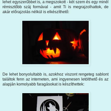
lehet egyszerűbbet is, a megszokott - két szem és egy minél
rémisztőbb száj formával - amit Ti is megrajzolhattok, de
akár előrajzolás nélkül is elkészíthető:
De lehet bonyolultabb is, azokhoz viszont rengeteg sablont
találtok fenn az interneten, ami ingyenesen letölthető és az
alapján komolyabb faragásokat is készíthettek: