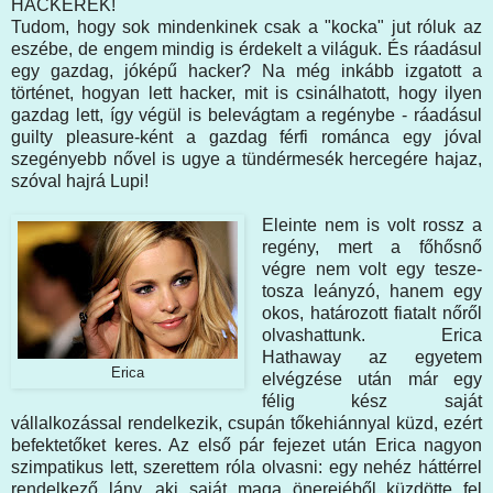
HACKEREK!
Tudom, hogy sok mindenkinek csak a "kocka" jut róluk az
eszébe, de engem mindig is érdekelt a világuk. És ráadásul
egy gazdag, jóképű hacker? Na még inkább izgatott a
történet, hogyan lett hacker, mit is csinálhatott, hogy ilyen
gazdag lett, így végül is belevágtam a regénybe - ráadásul
guilty pleasure-ként a gazdag férfi románca egy jóval
szegényebb nővel is ugye a tündérmesék hercegére hajaz,
szóval hajrá Lupi!
Eleinte nem is volt rossz a
regény, mert a főhősnő
végre nem volt egy tesze-
tosza leányzó, hanem egy
okos, határozott fiatalt nőről
olvashattunk. Erica
Hathaway az egyetem
Erica
elvégzése után már egy
félig kész saját
vállalkozással rendelkezik, csupán tőkehiánnyal küzd, ezért
befektetőket keres. Az első pár fejezet után Erica nagyon
szimpatikus lett, szerettem róla olvasni: egy nehéz háttérrel
rendelkező lány, aki saját maga önerejéből küzdötte fel