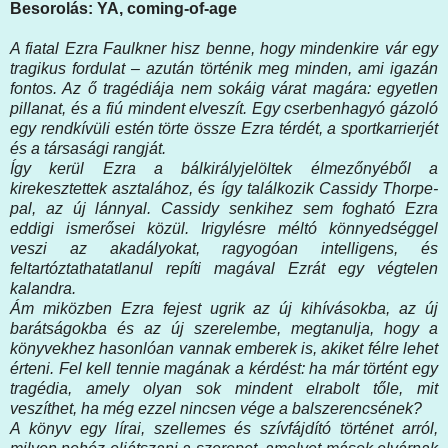
Besorolás: YA, coming-of-age
A fiatal Ezra Faulkner hisz benne, hogy mindenkire vár egy
tragikus fordulat – azután történik meg minden, ami igazán
fontos. Az ő tragédiája nem sokáig várat magára: egyetlen
pillanat, és a fiú mindent elveszít. Egy cserbenhagyó gázoló
egy rendkívüli estén törte össze Ezra térdét, a sportkarrierjét
és a társasági rangját.
Így kerül Ezra a bálkirályjelöltek élmezőnyéből a
kirekesztettek asztalához, és így találkozik Cassidy Thorpe-
pal, az új lánnyal. Cassidy senkihez sem fogható Ezra
eddigi ismerősei közül. Irigylésre méltó könnyedséggel
veszi az akadályokat, ragyogóan intelligens, és
feltartóztathatatlanul repíti magával Ezrát egy végtelen
kalandra.
Ám miközben Ezra fejest ugrik az új kihívásokba, az új
barátságokba és az új szerelembe, megtanulja, hogy a
könyvekhez hasonlóan vannak emberek is, akiket félre lehet
érteni. Fel kell tennie magának a kérdést: ha már történt egy
tragédia, amely olyan sok mindent elrabolt tőle, mit
veszíthet, ha még ezzel nincsen vége a balszerencsének?
A könyv egy lírai, szellemes és szívfájdító történet arról,