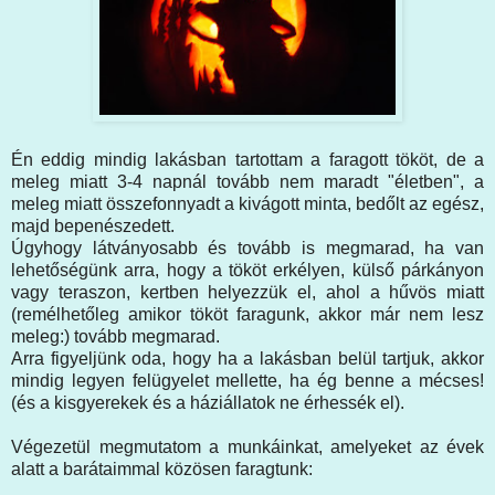
Én eddig mindig lakásban tartottam a faragott tököt, de a
meleg miatt 3-4 napnál tovább nem maradt "életben", a
meleg miatt összefonnyadt a kivágott minta, bedőlt az egész,
majd bepenészedett.
Úgyhogy látványosabb és tovább is megmarad, ha van
lehetőségünk arra, hogy a tököt erkélyen, külső párkányon
vagy teraszon, kertben helyezzük el, ahol a hűvös miatt
(remélhetőleg amikor tököt faragunk, akkor már nem lesz
meleg:) tovább megmarad.
Arra figyeljünk oda, hogy ha a lakásban belül tartjuk, akkor
mindig legyen felügyelet mellette, ha ég benne a mécses!
(és a kisgyerekek és a háziállatok ne érhessék el).
Végezetül megmutatom a munkáinkat, amelyeket az évek
alatt a barátaimmal közösen faragtunk: