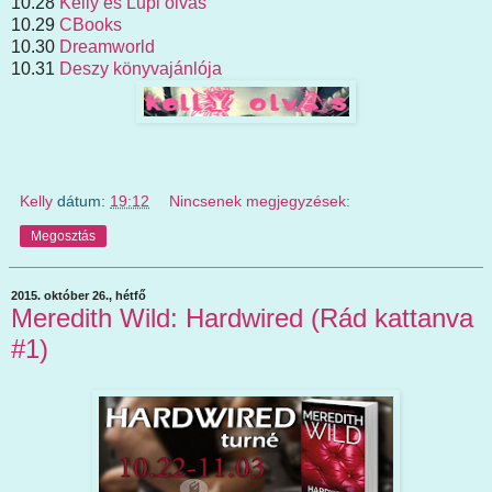
10.28
Kelly és Lupi olvas
10.29
CBooks
10.30
Dreamworld
10.31
Deszy könyvajánlója
Kelly
dátum:
19:12
Nincsenek megjegyzések:
Megosztás
2015. október 26., hétfő
Meredith Wild: Hardwired (Rád kattanva
#1)