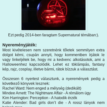
Ezt pedig 2014-ben faragtam Supernatural témában:).
Nyereményjáték:
Most kivételesen nem szeretnénk tőletek semmilyen extra
dolgot kérni, csupán annyit, hogy kommentben írjátok le
vagy linkeljétek be, hogy mi a kedvenc alkotásotok, ami a
Halloweenhez kapcsolódik. Lehet ez töklámpás, fantasy
kép, rajz, cosplay, illetve bármi, rátok bízzuk a választást.
Összesen 6 nyertest választunk, a nyeremények pedig a
következő könyvek lesznek:
Rachel Ward: Nem enged a mélység (dedikált)
Mindee Arnett: The Nightmare Affair - A rémálom ügy
Kim Harrington: Perception - A hatodik érzék
Katie Alender: Bad girls don’t die - A rossz lányok nem