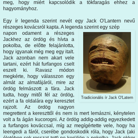
meg, hogy miért kapcsolódik a tökfaragás ehhez a
hagyományhoz.
Egy ír legenda szerint nevét egy Jack O'Lantern nevű
részeges kovácsról kapta. A legenda szerint egy szép
napon odament a részeges
Jackhez az ördög és hívta a
pokolba, de előtte felajánlotta,
hogy igyanak még meg egy italt.
Jack azonban nem akart vele
tartani, ezért hát furfangos cselt
eszelt ki. Ravasz módon
megkérte, hogy válasszon egy
almát az almafájáról, mire az
ördög felmászott a fára. Jack
tudta, hogy mitől fél az ördög,
Tradicionális ír Jack O'Latern
ezért a fa oldalára egy keresztet
rajzolt. Az ördög nagyon
megrettent a kereszttől és nem is mert lemászni, kénytelen
volt a fa ágán kucorogni. Az ördög addig-addig egyezkedett
a furfangos kováccsal, míg az megígértette vele, hogy ha
leengedi a fáról, cserébe gondoskodik róla, hogy Jack (aki
életében sok rosszat tett) ne kerüljön a pokolba. Jack ekkor