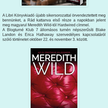
A Libri Könyvkiadó újabb sikersorozattal örvendeztettett meg
bennünket, a Rád kattanva első része a napokban jelent
meg magyarul Meredtih Wild-tól Hardwired címmel.
A Blogturné Klub 7 állomásos turnén népszerűsíti Blake
Landon és Erica Hathaway szenvedélyes kapcsolatáról
szóló történetet október 22. és november 3. között.