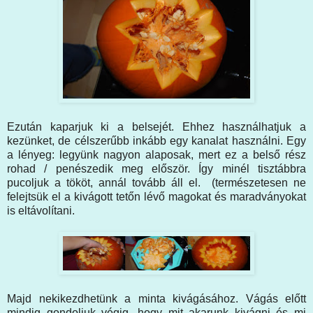
Ezután kaparjuk ki a belsejét. Ehhez használhatjuk a
kezünket, de célszerűbb inkább egy kanalat használni. Egy
a lényeg: legyünk nagyon alaposak, mert ez a belső rész
rohad / penészedik meg először. Így minél tisztábbra
pucoljuk a tököt, annál tovább áll el. (természetesen ne
felejtsük el a kivágott tetőn lévő magokat és maradványokat
is eltávolítani.
Majd nekikezdhetünk a minta kivágásához. Vágás előtt
mindig gondoljuk végig, hogy mit akarunk kivágni és mi