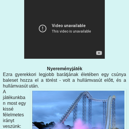
Nyereményjáték
Ezra gyerekkori legjobb barátjának életében egy csúnya
baleset hozza el a törést - volt a hullámvasút előtt, és a
hullámvasút után.
A
játékunkba
n most egy
kissé
félelmetes
irányt
veszünk: