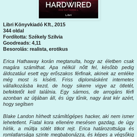
Libri Könyvkiadó Kft., 2015
344 oldal
Fordította: Székely Szilvia
Goodreads: 4,11
Besorolás: realista, erotikus
Erica Hathaway korán megtanulta, hogy az életben csak
magára számíthat. Apa nélkül nőtt fel, később pedig
áldozatául esett egy erőszakos férfinak, akinek az emléke
még most is kísérti. Friss diplomásként internetes
vállalkozásba kezd, de hogy sikerre vigye az ötletét,
befektetőt kell találnia. Egy sármos, de arrogáns férfi
azonban az útjában áll, és úgy tűnik, nagy árat kér azért,
hogy segítsen
Blake Landon hírhedt számítógépes hacker, aki nem ismer
lehetetlent. Fiatal kora ellenére mesésen gazdag, de úgy
hírlik, a múltja sötét titkot rejt. Erica határozottsága és
romlatlansága szinte megbabonázza, és képes a végsőkig