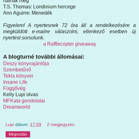
halnak meg
T.S. Thomas: Londinium hercege
Ann Aguirre: Menedék
Figyelem! A nyertesnek 72 óra áll a rendelkezésére a
megküldött e-mailre válaszolni, ellenkező esetben új
nyertest sorsolunk.
a Rafflecopter giveaway
A blogturné további állomásai:
Deszy könyvajánlója
Szembetűnő
Tekla könyvei
Insane Life
Függővég
Kelly Lupi olvas
MFKata gondolatai
Dreamworld
Lupi
dátum:
17:59
2 megjegyzés:
Megosztás