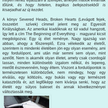
milyen nehéz eljátszani a szerepet, amelyet mások elvárnak
tőlünk, és hogy hirtelen, tragikus befejezésekből is
kisarjadhat az új kezdet.
A könyv Severed Heads, Broken Hearts (Levágott fejek,
összetört szívek) címmel jelent meg az Egyesült
Királyságban. Az amerikai kiadóknak ez túl vadul hangzott,
így lett a cím The Beginning of Everything - magyarul kicsit
megdolgozva: Egy új élet reménye. Nagy igazság van
abban, ahogy a főszereplő, Ezra vélekedik az életről,
szerintem is mindenki életében jön egy olyan esemény, ami
egy fordulópont, ami után már semmi sem olyan, mint
azelőtt. Nem is akarnék olyan életet, amely csak csordogál
lassan, minden különösebb izgalom nélkül, és lepereg,
mielőtt észrevenném, hogy éltem. Viszont a fordulópontok is
természetesen különbözőek, nem mindegy, hogy egy
elválás, egy költözés, egy bukás vagy egy természeti
katasztrófa ér, azt legfőképp nem kívánja senki, hogy az
életét egy súlyos baleset és annak következményei
változtassák meg.