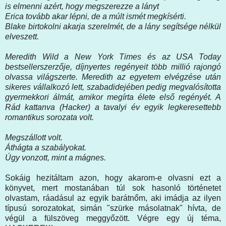
is elmenni azért, hogy megszerezze a lányt
Erica tovább akar lépni, de a múlt ismét megkísérti.
Blake birtokolni akarja szerelmét, de a lány segítsége nélkül
elveszett.
Meredith Wild a New York Times és az USA Today
bestsellerszerzője, díjnyertes regényeit több millió rajongó
olvassa világszerte. Meredith az egyetem elvégzése után
sikeres vállalkozó lett, szabadidejében pedig megvalósította
gyermekkori álmát, amikor megírta élete első regényét. A
Rád kattanva (Hacker) a tavalyi év egyik legkeresettebb
romantikus sorozata volt.
Megszállott volt.
Áthágta a szabályokat.
Úgy vonzott, mint a mágnes.
Sokáig hezitáltam azon, hogy akarom-e olvasni ezt a
könyvet, mert mostanában túl sok hasonló történetet
olvastam, ráadásul az egyik barátnőm, aki imádja az ilyen
típusú sorozatokat, simán "szürke másolatnak" hívta, de
végül a fülszöveg meggyőzött. Végre egy új téma,