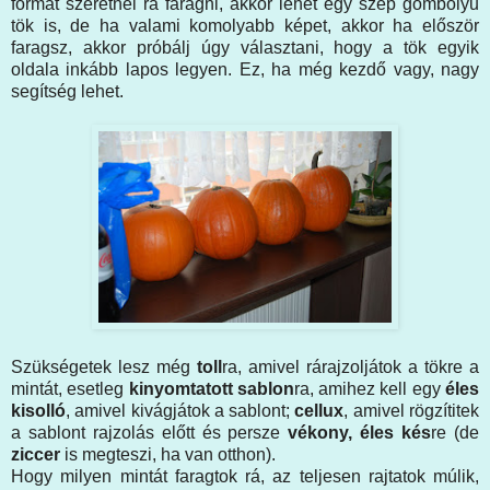
formát szeretnél rá faragni, akkor lehet egy szép gömbölyű
tök is, de ha valami komolyabb képet, akkor ha először
faragsz, akkor próbálj úgy választani, hogy a tök egyik
oldala inkább lapos legyen. Ez, ha még kezdő vagy, nagy
segítség lehet.
Szükségetek lesz még
toll
ra, amivel rárajzoljátok a tökre a
mintát, esetleg
kinyomtatott sablon
ra, amihez kell egy
éles
kisolló
, amivel kivágjátok a sablont;
cellux
, amivel rögzítitek
a sablont rajzolás előtt és persze
vékony, éles kés
re (de
ziccer
is megteszi, ha van otthon).
Hogy milyen mintát faragtok rá, az teljesen rajtatok múlik,