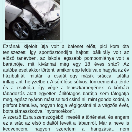
Ezrának kijelölt útja volt a baleset előtt, pici kora óta
teniszezett, így sportösztöndíjra hajtott, bálkirály volt az
előző tanévben, az iskola legszebb pompomlánya volt a
barátnője, mit kívánhat még egy 18 éves srác? Az
autóbaleset akkor történt, amikor épp feldúlva elhagyta az év
házibuliját, miután a csaját egy másik sráccal találta
inflagranti helyzetben. A sérülése súlyos, tönkrement a térde
és a csuklója, így vége a teniszkarrierjének. A kórházi
lábadozás alatt egyetlen állítólagos barátja sem látogatja
meg, egész nyáron mást se tud csinálni, mint gondolkodni, a
plafont bámulva, hogyan fogja végigcsinálni a végzős évét,
botra támaszkodva, "nyomorékon".
A szerző Ezra szemszögéből meséli a történetet, és engem
ez a srác az első oldaltól levett a lábamról. Már a neve is
kedvencem, nagyon szeretem a hangzását, nem