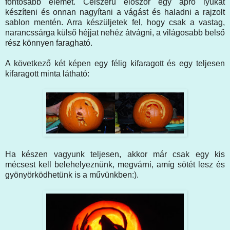
fontosabb elemet. Célszerű először egy apró lyukat
készíteni és onnan nagyítani a vágást és haladni a rajzolt
sablon mentén. Arra készüljetek fel, hogy csak a vastag,
narancssárga külső héjjat nehéz átvágni, a világosabb belső
rész könnyen faragható.
A következő két képen egy félig kifaragott és egy teljesen
kifaragott minta látható:
Ha készen vagyunk teljesen, akkor már csak egy kis
mécsest kell belehelyeznünk, megvárni, amíg sötét lesz és
gyönyörködhetünk is a művünkben:).