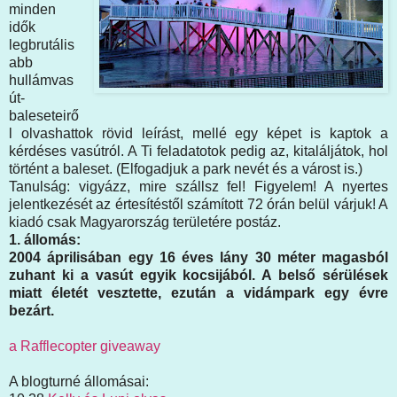
minden
idők
legbrutális
abb
hullámvas
út-
baleseteirő
l olvashattok rövid leírást, mellé egy képet is kaptok a
kérdéses vasútról. A Ti feladatotok pedig az, kitaláljátok, hol
történt a baleset. (Elfogadjuk a park nevét és a várost is.)
Tanulság: vigyázz, mire szállsz fel! Figyelem! A nyertes
jelentkezését az értesítéstől számított 72 órán belül várjuk! A
kiadó csak Magyarország területére postáz.
1. állomás:
2004 áprilisában egy 16 éves lány 30 méter magasból
zuhant ki a vasút egyik kocsijából. A belső sérülések
miatt életét vesztette, ezután a vidámpark egy évre
bezárt.
a Rafflecopter giveaway
A blogturné állomásai: