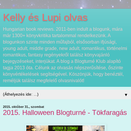
Kelly és Lupi olvas
Hungarian book reviews. 2011-ben indult a blogunk, mára
már 1300+ könyvkritika tartalommal rendelkezünk. A
blogunkon szinte minden műfajból, elsősorban ifjúsági,
young adult, middle grade, new adult, romantikus, történelmi
romantikus, fantasy regényekről találsz könyvajánló
bejegyzéseket, interjúkat. A blog a Blogturné Klub alapító
tagja 2013 óta. Célunk az olvasás népszerűsítése, őszinte
könyvértékelések segítségével. Köszönjük, hogy benéztél,
reméljük találsz megfelelő olvasnivalót!
▼
2015. október 31., szombat
2015. Halloween Blogturné - Tökfaragás