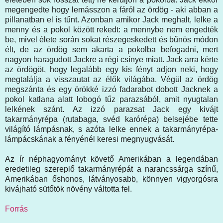
megengedte hogy lemásszon a fáról az ördög - aki abban a
pillanatban el is tűnt. Azonban amikor Jack meghalt, lelke a
menny és a pokol között rekedt: a mennybe nem engedték
be, mivel élete során sokat részegeskedett és bűnös módon
élt, de az ördög sem akarta a pokolba befogadni, mert
nagyon haragudott Jackre a régi csínye miatt. Jack arra kérte
az ördögöt, hogy legalább egy kis fényt adjon neki, hogy
megtalálja a visszautat az élők világába. Végül az ördög
megszánta és egy örökké izzó fadarabot dobott Jacknek a
pokol katlana alatt lobogó tűz parazsából, amit nyugtalan
lelkének szánt. Az izzó parazsat Jack egy kivájt
takarmányrépa (rutabaga, svéd karórépa) belsejébe tette
világító lámpásnak, s azóta lelke ennek a takarmányrépa-
lámpácskának a fényénél keresi megnyugvását.
Az ír néphagyományt követő Amerikában a legendában
eredetileg szereplő takarmányrépát a narancssárga színű,
Amerikában őshonos, látványosabb, könnyen vigyorgósra
kivájható sütőtök növény váltotta fel.
Forrás