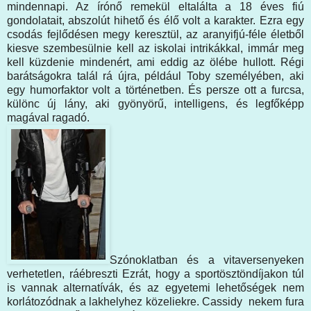
mindennapi. Az írónő remekül eltalálta a 18 éves fiú
gondolatait, abszolút hihető és élő volt a karakter. Ezra egy
csodás fejlődésen megy keresztül, az aranyifjú-féle életből
kiesve szembesülnie kell az iskolai intrikákkal, immár meg
kell küzdenie mindenért, ami eddig az ölébe hullott. Régi
barátságokra talál rá újra, például Toby személyében, aki
egy humorfaktor volt a történetben. És persze ott a furcsa,
különc új lány, aki gyönyörű, intelligens, és legfőképp
magával ragadó.
Szónoklatban és a vitaversenyeken
verhetetlen, ráébreszti Ezrát, hogy a sportösztöndíjakon túl
is vannak alternatívák, és az egyetemi lehetőségek nem
korlátozódnak a lakhelyhez közeliekre. Cassidy nekem fura