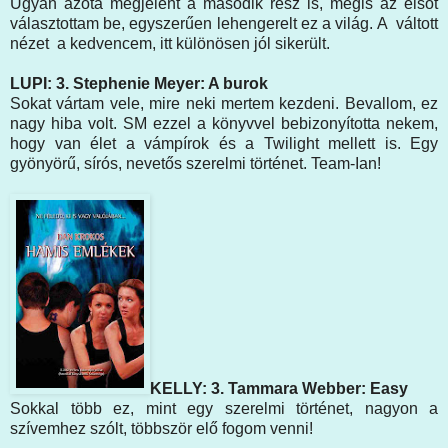
Ugyan azóta megjelent a második rész is, mégis az elsőt
választottam be, egyszerűen lehengerelt ez a világ. A váltott
nézet a kedvencem, itt különösen jól sikerült.
LUPI: 3. Stephenie Meyer: A burok
Sokat vártam vele, mire neki mertem kezdeni. Bevallom, ez
nagy hiba volt. SM ezzel a könyvvel bebizonyította nekem,
hogy van élet a vámpírok és a Twilight mellett is. Egy
gyönyörű, sírós, nevetős szerelmi történet. Team-Ian!
KELLY: 3. Tammara Webber: Easy
Sokkal több ez, mint egy szerelmi történet, nagyon a
szívemhez szólt, többször elő fogom venni!