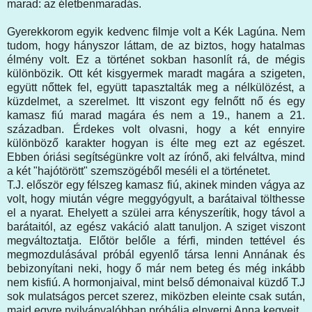
marad: az életbenmaradás.
Gyerekkorom egyik kedvenc filmje volt a Kék Lagúna. Nem
tudom, hogy hányszor láttam, de az biztos, hogy hatalmas
élmény volt. Ez a történet sokban hasonlít rá, de mégis
különbözik. Ott két kisgyermek maradt magára a szigeten,
együtt nőttek fel, együtt tapasztalták meg a nélkülözést, a
küzdelmet, a szerelmet. Itt viszont egy felnőtt nő és egy
kamasz fiú marad magára és nem a 19., hanem a 21.
században. Érdekes volt olvasni, hogy a két ennyire
különböző karakter hogyan is élte meg ezt az egészet.
Ebben óriási segítségünkre volt az írónő, aki felváltva, mind
a két "hajótörött" szemszögéből meséli el a történetet.
T.J. először egy félszeg kamasz fiú, akinek minden vágya az
volt, hogy miután végre meggyógyult, a barátaival tölthesse
el a nyarat. Ehelyett a szülei arra kényszerítik, hogy távol a
barátaitól, az egész vakáció alatt tanuljon. A sziget viszont
megváltoztatja. Előtör belőle a férfi, minden tettével és
megmozdulásával próbál egyenlő társa lenni Annának és
bebizonyítani neki, hogy ő már nem beteg és még inkább
nem kisfiú. A hormonjaival, mint belső démonaival küzdő T.J
sok mulatságos percet szerez, miközben eleinte csak sután,
majd egyre nyilvánvalóbban próbálja elnyerni Anna kegyeit.