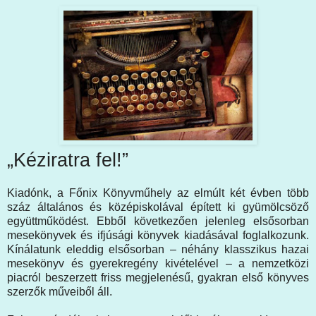
„Kéziratra fel!”
Kiadónk, a Főnix Könyvműhely az elmúlt két évben több
száz általános és középiskolával épített ki gyümölcsöző
együttműködést. Ebből következően jelenleg elsősorban
mesekönyvek és ifjúsági könyvek kiadásával foglalkozunk.
Kínálatunk eleddig elsősorban ‒ néhány klasszikus hazai
mesekönyv és gyerekregény kivételével ‒ a nemzetközi
piacról beszerzett friss megjelenésű, gyakran első könyves
szerzők műveiből áll.