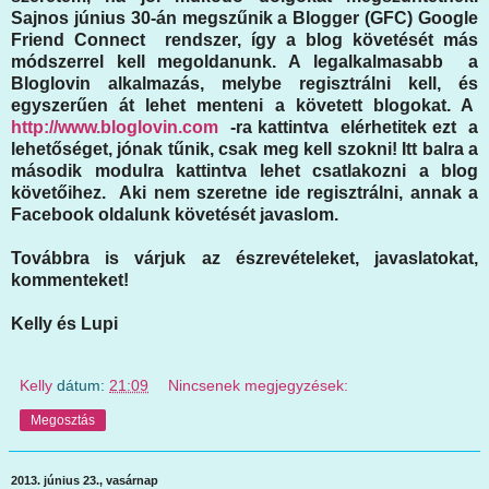
Sajnos június 30-án megszűnik a Blogger (GFC) Google
Friend Connect rendszer, így a blog követését más
módszerrel kell megoldanunk. A legalkalmasabb a
Bloglovin alkalmazás, melybe regisztrálni kell, és
egyszerűen át lehet menteni a követett blogokat. A
http://www.bloglovin.com
-ra kattintva elérhetitek ezt a
lehetőséget, jónak tűnik, csak meg kell szokni! Itt balra a
második modulra kattintva lehet csatlakozni a blog
követőihez. Aki nem szeretne ide regisztrálni, annak a
Facebook oldalunk követését javaslom.
Továbbra is várjuk az észrevételeket, javaslatokat,
kommenteket!
Kelly és Lupi
Kelly
dátum:
21:09
Nincsenek megjegyzések:
Megosztás
2013. június 23., vasárnap