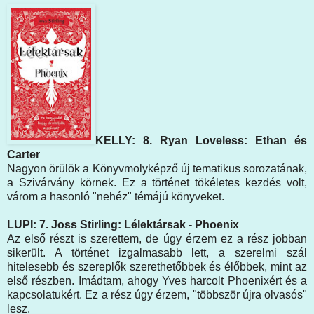
KELLY: 8. Ryan Loveless: Ethan és
Carter
Nagyon örülök a Könyvmolyképző új tematikus sorozatának,
a Szivárvány körnek. Ez a történet tökéletes kezdés volt,
várom a hasonló "nehéz" témájú könyveket.
LUPI: 7. Joss Stirling: Lélektársak - Phoenix
Az első részt is szerettem, de úgy érzem ez a rész jobban
sikerült. A történet izgalmasabb lett, a szerelmi szál
hitelesebb és szereplők szerethetőbbek és élőbbek, mint az
első részben. Imádtam, ahogy Yves harcolt Phoenixért és a
kapcsolatukért. Ez a rész úgy érzem, "többször újra olvasós"
lesz.