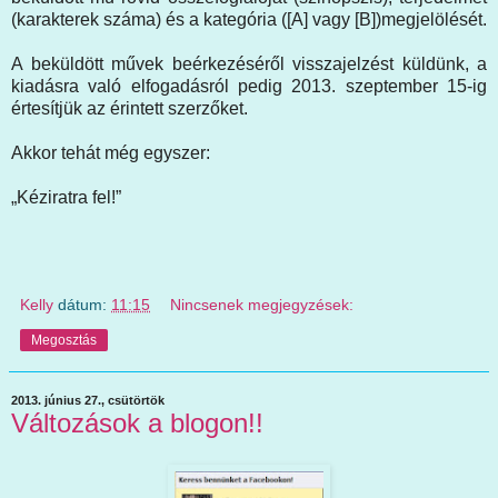
(karakterek száma) és a kategória ([A] vagy [B])megjelölését.
A beküldött művek beérkezéséről visszajelzést küldünk, a
kiadásra való elfogadásról pedig 2013. szeptember 15-ig
értesítjük az érintett szerzőket.
Akkor tehát még egyszer:
„Kéziratra fel!”
Kelly
dátum:
11:15
Nincsenek megjegyzések:
Megosztás
2013. június 27., csütörtök
Változások a blogon!!