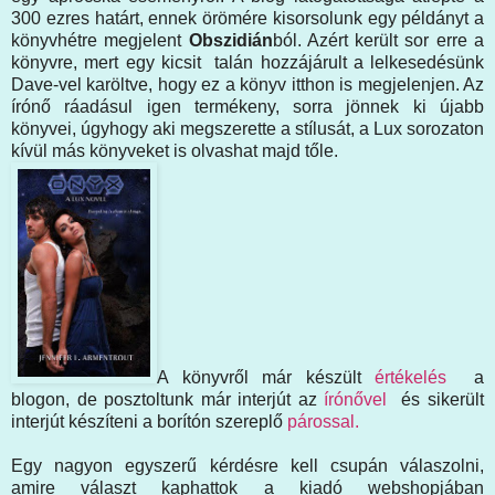
300 ezres határt, ennek örömére kisorsolunk egy példányt a
könyvhétre megjelent
Obszidián
ból. Azért került sor erre a
könyvre, mert egy kicsit talán hozzájárult a lelkesedésünk
Dave-vel karöltve, hogy ez a könyv itthon is megjelenjen. Az
írónő ráadásul igen termékeny, sorra jönnek ki újabb
könyvei, úgyhogy aki megszerette a stílusát, a Lux sorozaton
kívül más könyveket is olvashat majd tőle.
A könyvről már készült
értékelés
a
blogon, de posztoltunk már interjút az
írónővel
és sikerült
interjút készíteni a borítón szereplő
párossal.
Egy nagyon egyszerű kérdésre kell csupán válaszolni,
amire választ kaphattok a kiadó webshopjában