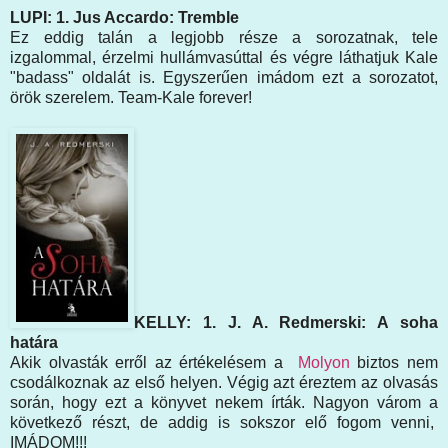
LUPI: 1. Jus Accardo: Tremble
Ez eddig talán a legjobb része a sorozatnak, tele
izgalommal, érzelmi hullámvasúttal és végre láthatjuk Kale
"badass" oldalát is. Egyszerűen imádom ezt a sorozatot,
örök szerelem. Team-Kale forever!
KELLY: 1. J. A. Redmerski: A soha
határa
Akik olvasták erről az értékelésem a
Molyon
biztos nem
csodálkoznak az első helyen. Végig azt éreztem az olvasás
során, hogy ezt a könyvet nekem írták. Nagyon várom a
következő részt, de addig is sokszor elő fogom venni,
IMÁDOM!!!