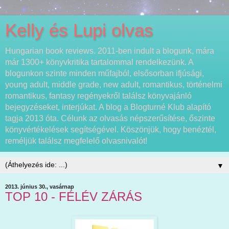
Kelly és Lupi olvas
Hungarian book reviews. 2011-ben indult a blogunk, mára
már 1300+ könyvkritika tartalommal rendelkezünk. A
blogunkon szinte minden műfajból, elsősorban ifjúsági,
young adult, middle grade, new adult, romantikus, történelmi
romantikus, fantasy regényekről találsz könyvajánló
bejegyzéseket, interjúkat. A blog a Blogturné Klub alapító
tagja 2013 óta. Célunk az olvasás népszerűsítése, őszinte
könyvértékelések segítségével. Köszönjük, hogy benéztél,
reméljük találsz megfelelő olvasnivalót!
▼
2013. június 30., vasárnap
TOP 10 - FÉLÉV ZÁRÁS