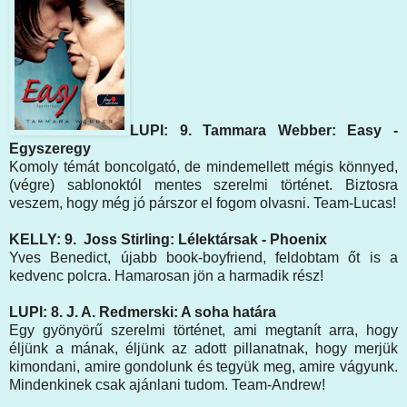
LUPI: 9. Tammara Webber: Easy -
Egyszeregy
Komoly témát boncolgató, de mindemellett mégis könnyed,
(végre) sablonoktól mentes szerelmi történet. Biztosra
veszem, hogy még jó párszor el fogom olvasni. Team-Lucas!
KELLY: 9. Joss Stirling: Lélektársak - Phoenix
Yves Benedict, újabb book-boyfriend, feldobtam őt is a
kedvenc polcra. Hamarosan jön a harmadik rész!
LUPI: 8. J. A. Redmerski: A soha határa
Egy gyönyörű szerelmi történet, ami megtanít arra, hogy
éljünk a mának, éljünk az adott pillanatnak, hogy merjük
kimondani, amire gondolunk és tegyük meg, amire vágyunk.
Mindenkinek csak ajánlani tudom. Team-Andrew!