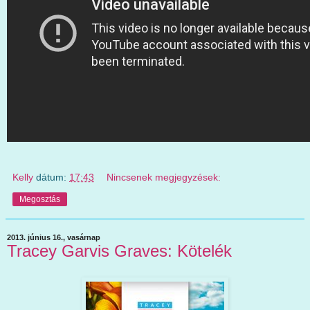
Kelly
dátum:
17:43
Nincsenek megjegyzések:
Megosztás
2013. június 16., vasárnap
Tracey Garvis Graves: Kötelék