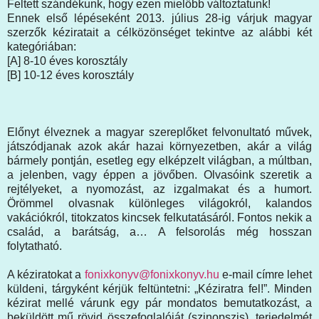
Feltett szándékunk, hogy ezen mielőbb változtatunk!
Ennek első lépéseként 2013. július 28-ig várjuk magyar
szerzők kéziratait a célközönséget tekintve az alábbi két
kategóriában:
[A] 8-10 éves korosztály
[B] 10-12 éves korosztály
Előnyt élveznek a magyar szereplőket felvonultató művek,
játszódjanak azok akár hazai környezetben, akár a világ
bármely pontján, esetleg egy elképzelt világban, a múltban,
a jelenben, vagy éppen a jövőben. Olvasóink szeretik a
rejtélyeket, a nyomozást, az izgalmakat és a humort.
Örömmel olvasnak különleges világokról, kalandos
vakációkról, titokzatos kincsek felkutatásáról. Fontos nekik a
család, a barátság, a… A felsorolás még hosszan
folytatható.
A kéziratokat a
fonixkonyv@fonixkonyv.hu
e-mail címre lehet
küldeni, tárgyként kérjük feltüntetni: „Kéziratra fel!”. Minden
kézirat mellé várunk egy pár mondatos bemutatkozást, a
beküldött mű rövid összefoglalóját (szinopszis), terjedelmét