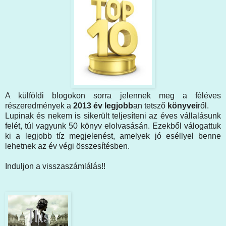
A külföldi blogokon sorra jelennek meg a féléves
részeredmények a
2013 év legjobb
an tetsző
könyvei
ről.
Lupinak és nekem is sikerült teljesíteni az éves vállalásunk
felét, túl vagyunk 50 könyv elolvasásán. Ezekből válogattuk
ki a legjobb tíz megjelenést, amelyek jó eséllyel benne
lehetnek az év végi összesítésben.
Induljon a visszaszámlálás!!