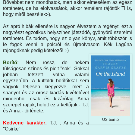
Bővebbet nem mondhatok, mert akkor elmesélem az egész
történetet, de ha elolvassátok, akkor remélem rájöttök Ti is,
hogy miről beszélek:-).
Az apró hibák ellenére is nagyon élveztem a regényt, ezt a
nagyrészt egzotikus helyszínen játszódó, gyönyörű szerelmi
történetet. És tudom, hogy ez olyan könyv, amit többször is
le fogok venni a polcról és újraolvasom. Kék Lagúna
rajongóknak pedig kötelező! :-)
Borító:
Nem rossz, de nekem
túlságosan színes és picit "sok". Sokkal
jobban tetszett volna valami
egyszerűbb. A külföldi borítókkal sem
vagyok teljesen kiegyezve, mert a
spanyol és az orosz kiadás kivételével
mindenhol csak és kizárólag Anna
szerepel rajtuk, holott ez a kettőjük - T.J.
és Anna - története.
US borító
Kedvenc karakter:
T.J. , Anna és a
"Csirke"