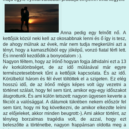
Anna pedig egy felnőtt nő. A
kettőjük közül neki kell az okosabbnak lenni és ő így is tesz,
de ahogy múlnak az évek, már nem tudja megkerülni azt a
tényt, hogy a kamaszfiúból egy jóképű, vonzó fiatal férfi lett.
És innentől kezdődik a bonyodalom :-).
Nagyon féltem, hogy az írónő hogyan fogja áthidalni ezt a 13
év korkülönbséget, de az idő múlásával már egyre
természetesebbnek tűnt a kettőjük kapcsolata. És az idő.
Körülbelül három és fél évet töltöttek el a szigeten. Ez elég
hosszú idő, de az írónő mégis képes volt úgy vezetni a
történet szálait, hogy fel sem tünt, amikor egy-egy időszakot
átugrottunk. És ami külön tetszett: nagyon ügyesen keverte a
fikciót a valósággal. A dátumok tükrében nekem először fel
sem tünt, hogy mi fog következni, de amikor elkezdte leírni
az előjeleket, akkor minden beugrott:-). Ami akkor történt, az
tényleg borzalmas tragédia volt, de azzal, hogy ezt
beleszőtte a történetbe, nagyon frappánsan oldotta meg a