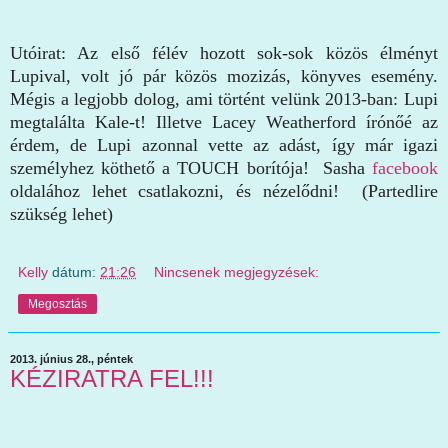
Utóirat: Az első félév hozott sok-sok közös élményt
Lupival, volt jó pár közös mozizás, könyves esemény.
Mégis a legjobb dolog, ami történt velünk 2013-ban: Lupi
megtalálta Kale-t! Illetve Lacey Weatherford írónőé az
érdem, de Lupi azonnal vette az adást, így már igazi
személyhez köthető a TOUCH borítója! Sasha
facebook
oldalához lehet csatlakozni, és nézelődni! (Partedlire
szükség lehet)
Kelly
dátum:
21:26
Nincsenek megjegyzések:
Megosztás
2013. június 28., péntek
KÉZIRATRA FEL!!!