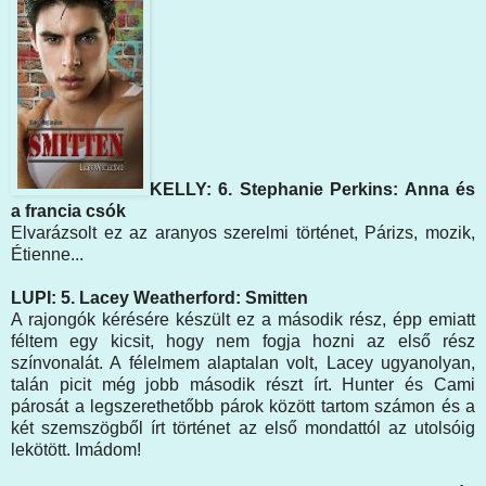
KELLY: 6. Stephanie Perkins: Anna és
a francia csók
Elvarázsolt ez az aranyos szerelmi történet, Párizs, mozik,
Étienne...
LUPI: 5. Lacey Weatherford: Smitten
A rajongók kérésére készült ez a második rész, épp emiatt
féltem egy kicsit, hogy nem fogja hozni az első rész
színvonalát. A félelmem alaptalan volt, Lacey ugyanolyan,
talán picit még jobb második részt írt. Hunter és Cami
párosát a legszerethetőbb párok között tartom számon és a
két szemszögből írt történet az első mondattól az utolsóig
lekötött. Imádom!