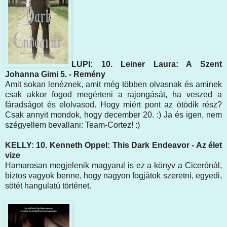
LUPI: 10. Leiner Laura: A Szent
Johanna Gimi 5. - Remény
Amit sokan lenéznek, amit még többen olvasnak és aminek
csak akkor fogod megérteni a rajongását, ha veszed a
fáradságot és elolvasod. Hogy miért pont az ötödik rész?
Csak annyit mondok, hogy december 20. :) Ja és igen, nem
szégyellem bevallani: Team-Cortez! :)
KELLY: 10. Kenneth Oppel: This Dark Endeavor - Az élet
vize
Hamarosan megjelenik magyarul is ez a könyv a Cicerónál,
biztos vagyok benne, hogy nagyon fogjátok szeretni, egyedi,
sötét hangulatú történet.