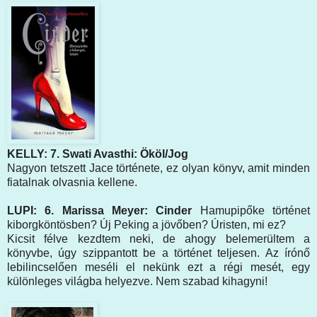
KELLY: 7. Swati Avasthi: Ököl/Jog
Nagyon tetszett Jace története, ez olyan könyv, amit minden
fiatalnak olvasnia kellene.
LUPI: 6. Marissa Meyer: Cinder
Hamupipőke történet
kiborgköntösben? Új Peking a jövőben? Úristen, mi ez?
Kicsit félve kezdtem neki, de ahogy belemerültem a
könyvbe, úgy szippantott be a történet teljesen. Az írónő
lebilincselően meséli el nekünk ezt a régi mesét, egy
különleges világba helyezve. Nem szabad kihagyni!