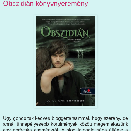
Obszidián könyvnyeremény!
Úgy gondoltuk kedves bloggertársammal, hogy szerény, de
annál ünnepélyesebb körülmények között megemlékezünk
egy aprócska eseményről. A blog látogatottsága átlépte a