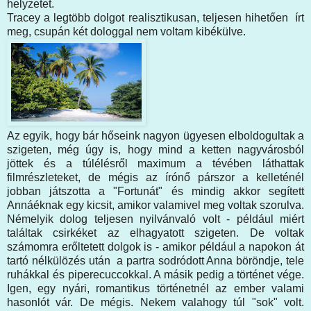
helyzetet.
Tracey a legtöbb dolgot realisztikusan, teljesen hihetően írt
meg, csupán két dologgal nem voltam kibékülve.
Az egyik, hogy bár hőseink nagyon ügyesen elboldogultak a
szigeten, még úgy is, hogy mind a ketten nagyvárosból
jöttek és a túlélésről maximum a tévében láthattak
filmrészleteket, de mégis az írónő párszor a kelleténél
jobban játszotta a "Fortunát" és mindig akkor segített
Annáéknak egy kicsit, amikor valamivel meg voltak szorulva.
Némelyik dolog teljesen nyilvánvaló volt - például miért
találtak csirkéket az elhagyatott szigeten. De voltak
számomra erőltetett dolgok is - amikor például a napokon át
tartó nélkülözés után a partra sodródott Anna böröndje, tele
ruhákkal és piperecuccokkal. A másik pedig a történet vége.
Igen, egy nyári, romantikus történetnél az ember valami
hasonlót vár. De mégis. Nekem valahogy túl "sok" volt.