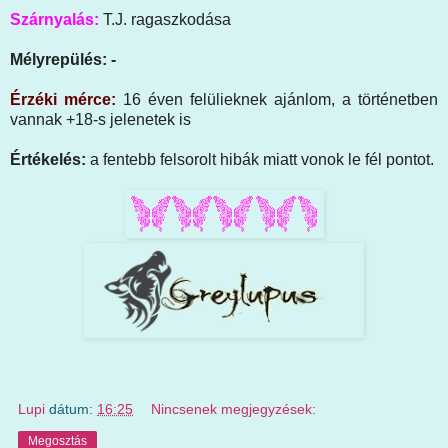
Szárnyalás:
T.J. ragaszkodása
Mélyrepülés: -
Érzéki mérce:
16 éven felülieknek ajánlom, a történetben
vannak +18-s jelenetek is
Értékelés:
a fentebb felsorolt hibák miatt vonok le fél pontot.
Lupi
dátum:
16:25
Nincsenek megjegyzések:
Megosztás