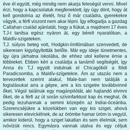
éve él együtt, még mindig nem akarja feleségül venni. Mivel
érzi, hogy a kapcsolatuk megfeneklett, így úgy dönt, hogy át
kell gondolnia az életét, hisz ő már családra, gyerekekre
vágyik, a férfi viszont nem akar lépni. Így elfogadja a gazdag
Callahan család ajánlatát, hogy a fiúkat, a majdnem 17 éves
T.J-t tanítsa egész nyáron át, egy bérelt nyaralóban, a
Maldív-szigeteken.
T.J. súlyos beteg volt, Hodgkin-limfómában szenvedett, de
sikeresen kigyógyították belőle. Már egy ideje tünetmentes,
így újra járhatna iskolába, de ehhez utol kellene érnie a
többieket. Ebben kéri a családja a tanárnő segítségét, így
Anna és T.J együtt indulnak el Chicagóból a földi
Paradicsomba, a Maldív-szígetekre. Ám az utazás nem a
tervezettek szerint alakul, Male-ban nem találják a
foglalásukat arra a gépre, ami a kis szigetre továbbvinné
őket. Végül találnak egy magánpilótát, aki hajlandó elvinni
őket, de a férfi az út során szívinfarktust kap és meghal, ők
pedig lezuhannak a semmi közepén az Indiai-óceánba.
Szerencséjükre a közelükben van egy kis sziget, ahová
sikeresen elevickélnek, de az örömbe hamar üröm is vegyül,
amikor kiderül, hogy a sziget lakatlan és sem élelmük, sem
ivóvízük nincs. Egymásra vannak utalva és egy céljuk