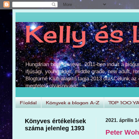
Kelly és 
Hungarian book reviews. 2011-ben indult a blog
ifjúsági, young adult, middle grade, new adult, r
Blogturné Klub alapító tagja 2013 óta. Célunk az
megfelelő olvasnivalót!
Főoldal
Könyvek a blogon A-Z
TOP 100 Y
Könyves értékelések
2021. április 1
száma jelenleg 1393
Peter Wohl