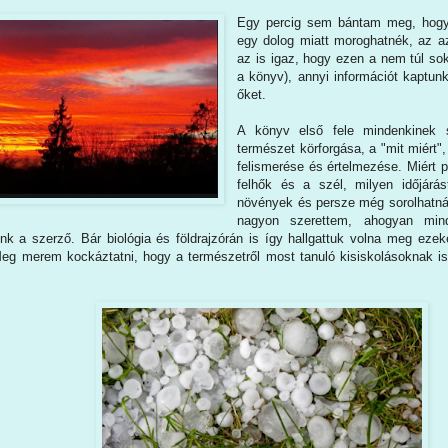
Egy percig sem bántam meg, hogy 
egy dolog miatt moroghatnék, az az
az is igaz, hogy ezen a nem túl so
a könyv), annyi információt kaptu
őket.
A könyv első fele mindenkinek sz
természet körforgása, a "mit miért"
felismerése és értelmezése. Miért pi
felhők és a szél, milyen időjárás
növények és persze még sorolhatná
nagyon szerettem, ahogyan min
nk a szerző. Bár biológia és földrajzórán is így hallgattuk volna meg eze
eg merem kockáztatni, hogy a természetről most tanuló kisiskolásoknak is