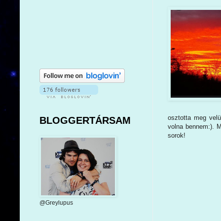
osztotta meg velü
BLOGGERTÁRSAM
volna bennem:). M
sorok!
@Greylupus