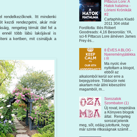
Pittacus Lore: A
Hatok hatalma -
Lórieni Krónikák
#2
 rendelkezőknek. Itt mindenki
Cartaphilus Kiadó
ét kezdi rendezgetni, akár már
2011 304 oldal
ásáig, rengeteg témát ölel fel a
Fordította: Illés Róbert
Goodreads: 4,16 Besorolás: YA,
ennél több lábú lakójával is
sci-fi Pittacus Lore álnéven James
eni a kertben, mit csináljuk a
Frey és...
8 ÉVES A BLOG -
Nyereményjátékka
l !!!
Ma nyolc éve
nyitottam a blogot,
ebből az
alkalomból kerül sor erre a
bejegyzésre. Többször neki
akartam már állni kibeszélni
magamból, m...
Sorozatok
Szombaton (1)
Új rovat, inspirálva
a Könyves blogok
által. Rengeteg
sorozat jelenik
meg, sőt, odáig jutottunk, hogy
már szinte ritkaságnak számít ...