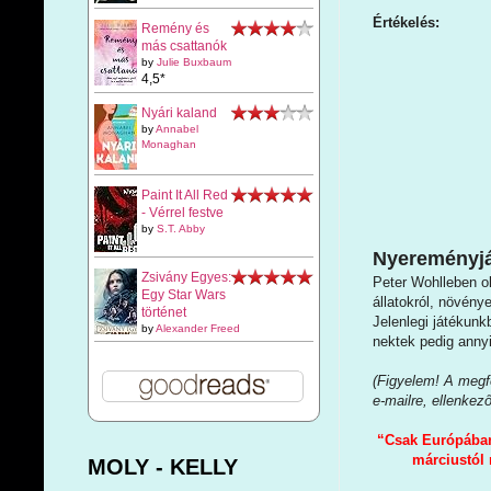
Értékelés:
Remény és
más csattanók
by
Julie Buxbaum
4,5*
Nyári kaland
by
Annabel
Monaghan
Paint It All Red
- Vérrel festve
by
S.T. Abby
Nyereményjá
Zsivány Egyes:
Peter Wohlleben o
Egy Star Wars
állatokról, növény
történet
Jelenlegi játékunk
by
Alexander Freed
nektek pedig annyi
(Figyelem! A megfe
e-mailre, ellenkez
“Csak Európában 
márciustól 
MOLY - KELLY