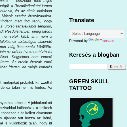
képezik ― összedől, mert teljes
végül, a Rezdületlenként ismert
etkezik, és az általa kiokádott
. Mások szerint évszázadokra.
Translate
mindent meg fog tenni, hogy
z utolsó tartalékaiból tengődő,
dt Rezdületlenben pedig kitörni
a nemzetek közt, amit nem a
Powered by
Translate
túléléshez szükséges alapvető
mert világ összeomlik körülötte:
sin az utóbbi években hívta fel
Keresés a blogban
lőivel. Kegyelmet nem ismerő
nítette. Az ötödik évszak című
lítóan idegen, de mégis ismerős
GREEN SKULL
t műfajokat próbálok ki. Ezúttal
TATTOO
 de ez talán nem is fontos. Az
nyekhez képest. A jobbaknál ott
sszisokkal különbözik a tiniknek
n többször is át kellett olvasnom
s újabbat tett hozzá az írónő,
 is különbözik talán, hogy itt