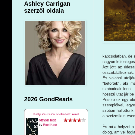
Ashley Carrigan
szerzői oldala
kapcsolatban, de a
nagyon különleges
Azt jött az édesa
összetalálkoznak.
És valahol utoljár
"betörtek", aki m
szabadnak lenni. D
hosszú utat jár b
2026 GoodReads
Persze ez egy elé
szereplőivel, leg
szóban hallottunk
Kelly Zsuzsa's bookshelf: read
a szeizmikus ese
otthon test
by
Rupi Kaur
És mi a helyzet a 
dolog, amivel fogla