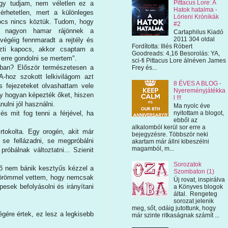
Pittacus Lore: A
gy tudjam, nem véletlen ez a
Hatok hatalma -
érhetetlen, mert a különleges
Lórieni Krónikák
cs nincs köztük. Tudom, hogy
#2
ik nagyon hamar rájönnek a
Cartaphilus Kiadó
2011 304 oldal
égéig fennmaradt a rejtély és
Fordította: Illés Róbert
özti kapocs, akkor csaptam a
Goodreads: 4,16 Besorolás: YA,
 erre gondolni se mertem".
sci-fi Pittacus Lore álnéven James
bban? Először természetesen a
Frey és...
A-hoz szokott lelkivilágom azt
8 ÉVES A BLOG -
 fejezeteket olvashattam vele
Nyereményjátékka
ogy hogyan képezték őket, hiszen
l !!!
lni jól használni.
Ma nyolc éve
s mit fog tenni a férjével, ha
nyitottam a blogot,
ebből az
alkalomból kerül sor erre a
irtokolta. Egy orogén, akit már
bejegyzésre. Többször neki
 se fellázadni, se megpróbálni
akartam már állni kibeszélni
magamból, m...
róbálnak változtatni... Szienit
Sorozatok
nő nem bánik kesztyűs kézzel a
Szombaton (1)
y, örömmel vettem, hogy nemcsak
Új rovat, inspirálva
esek befolyásolni és irányítani
a Könyves blogok
által. Rengeteg
sorozat jelenik
meg, sőt, odáig jutottunk, hogy
égére értek, ez lesz a legkisebb
már szinte ritkaságnak számít ...