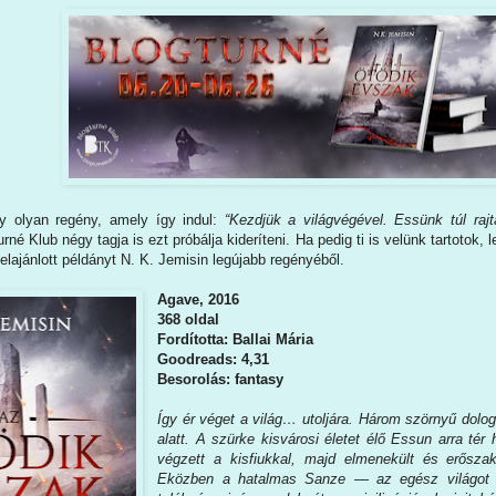
gy olyan regény, amely így indul:
“Kezdjük a világvégével. Essünk túl raj
urné Klub négy tagja is ezt próbálja kideríteni. Ha pedig ti is velünk tartotok
felajánlott példányt N. K. Jemisin legújabb regényéből.
Agave, 2016
368 oldal
Fordította: Ballai Mária
Goodreads: 4,31
Besorolás: fantasy
Így ér véget a világ… utoljára. Három szörnyű dolog
alatt. A szürke kisvárosi életet élő Essun arra tér
végzett a kisfiukkal, majd elmenekült és erőszak
Eközben a hatalmas Sanze ― az egész világot b