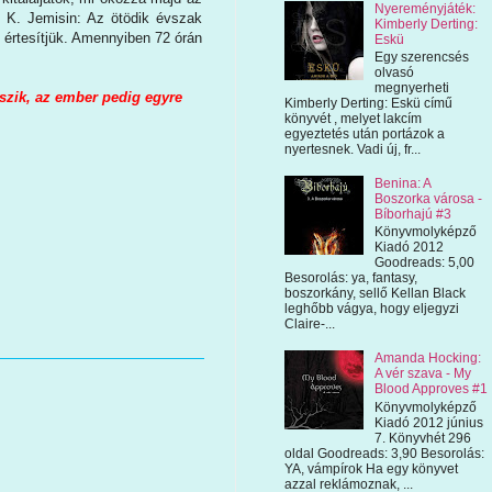
Nyereményjáték:
N. K. Jemisin: Az ötödik évszak
Kimberly Derting:
 értesítjük. Amennyiben 72 órán
Eskü
Egy szerencsés
olvasó
megnyerheti
kszik, az ember pedig egyre
Kimberly Derting: Eskü című
könyvét , melyet lakcím
egyeztetés után portázok a
nyertesnek. Vadi új, fr...
Benina: A
Boszorka városa -
Bíborhajú #3
Könyvmolyképző
Kiadó 2012
Goodreads: 5,00
Besorolás: ya, fantasy,
boszorkány, sellő Kellan Black
leghőbb vágya, hogy eljegyzi
Claire-...
Amanda Hocking:
A vér szava - My
Blood Approves #1
Könyvmolyképző
Kiadó 2012 június
7. Könyvhét 296
oldal Goodreads: 3,90 Besorolás:
YA, vámpírok Ha egy könyvet
azzal reklámoznak, ...