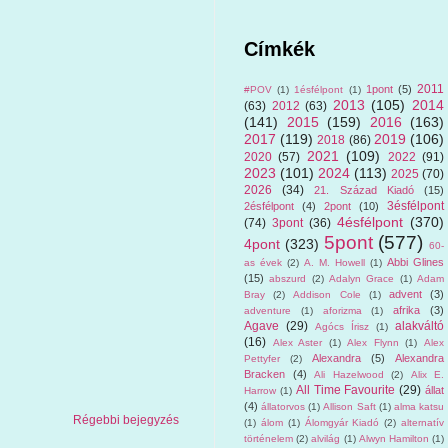
Címkék
2011
1pont
(5)
#POV
(1)
1ésfélpont
(1)
2013
(105)
2014
(63)
2012
(63)
(141)
2015
(159)
2016
(163)
2017
(119)
2019
(106)
2018
(86)
2021
(109)
2020
(57)
2022
(91)
2023
(101)
2024
(113)
2025
(70)
2026
(34)
21. Század Kiadó
(15)
3ésfélpont
2ésfélpont
(4)
2pont
(10)
4ésfélpont
(370)
(74)
3pont
(36)
5pont
(577)
4pont
(323)
60-
Abbi Glines
as évek
(2)
A. M. Howell
(1)
(15)
abszurd
(2)
Adalyn Grace
(1)
Adam
advent
(3)
Bray
(2)
Addison Cole
(1)
afrika
(3)
adventure
(1)
aforizma
(1)
Agave
(29)
alakváltó
Agócs Írisz
(1)
(16)
Alex Aster
(1)
Alex Flynn
(1)
Alex
Alexandra
(5)
Alexandra
Pettyfer
(2)
Bracken
(4)
Ali Hazelwood
(2)
Alix E.
All Time Favourite
(29)
állat
Harrow
(1)
(4)
állatorvos
(1)
Allison Saft
(1)
alma katsu
Régebbi bejegyzés
(1)
álom
(1)
Álomgyár Kiadó
(2)
alternatív
történelem
(2)
alvilág
(1)
Alwyn Hamilton
(1)