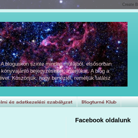
 A blogunkon szinte minden műfajból, elsősorban
 könyvajánló bejegyzéseket, interjúkat. A blog a
ével. Köszönjük, hogy benéztél, reméljük találsz
lmi és adatkezelési szabályzat
Blogturné Klub
Facebook oldalunk