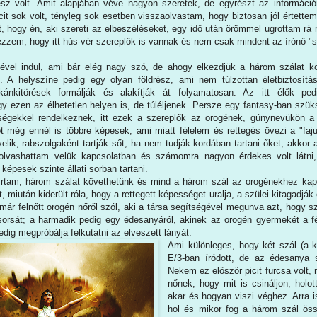
ész volt. Amit alapjában véve nagyon szeretek, de egyrészt az informáci
picit sok volt, tényleg sok esetben visszaolvastam, hogy biztosan jól értett
t, hogy én, aki szereti az elbeszéléseket, egy idő után örömmel ugrottam rá
ezzem, hogy itt hús-vér szereplők is vannak és nem csak mindent az írónő "
ével indul, ami bár elég nagy szó, de ahogy elkezdjük a három szálat köv
. A helyszíne pedig egy olyan földrész, ami nem túlzottan életbiztosít
lkánkitörések formálják és alakítják át folyamatosan. Az itt élők pe
gy ezen az élhetetlen helyen is, de túléljenek. Persze egy fantasy-ban szük
ségekkel rendelkeznek, itt ezek a szereplők az orogének, gúnynevükön a 
őt még ennél is többre képesek, ami miatt félelem és rettegés övezi a "faj
ügyelik, rabszolgaként tartják sőt, ha nem tudják kordában tartani őket, akkor
t olvashattam velük kapcsolatban és számomra nagyon érdekes volt látni
épesek szinte állati sorban tartani.
írtam, három szálat követhetünk és mind a három szál az orogénekhez kapc
, miután kiderült róla, hogy a rettegett képességet uralja, a szülei kitagadjá
ár felnőtt orogén nőről szól, aki a társa segítségével megunva azt, hogy sz
sorsát; a harmadik pedig egy édesanyáról, akinek az orogén gyermekét a f
edig megpróbálja felkutatni az elveszett lányát.
Ami különleges, hogy két szál (a k
E/3-ban íródott, de az édesanya 
Nekem ez először picit furcsa volt,
nőnek, hogy mit is csináljon, holot
akar és hogyan viszi véghez. Arra 
hol és mikor fog a három szál öss