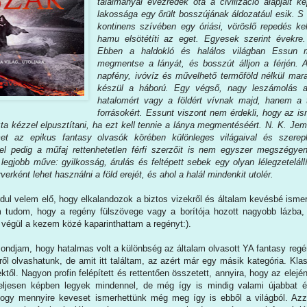
találmányai évezredek óta a civilizáció alapjait 
lakossága egy őrült bosszújának áldozatául esik. S 
kontinens szívében egy óriási, vöröslő repedés kel
hamu elsötétíti az eget. Egyesek szerint évekre
Ebben a haldokló és halálos világban Essun 
megmentse a lányát, és bosszút álljon a férjén. A
napfény, ivóvíz és művelhető termőföld nélkül mara
készül a háború. Egy végső, nagy leszámolás 
hatalomért vagy a földért vívnak majd, hanem a 
forrásokért. Essunt viszont nem érdekli, hogy az is
a kézzel elpusztítani, ha ezt kell tennie a lánya megmentéséért. N. K. Jemi
et az epikus fantasy olvasók körében különleges világaival és szerep
el pedig a műfaj rettenhetetlen férfi szerzőit is nem egyszer megszégye
 legjobb műve: gyilkosság, árulás és feltépett sebek egy olyan lélegzetelál
verként lehet használni a föld erejét, és ahol a halál mindenkit utolér.
dul velem elő, hogy elkalandozok a biztos vizekről és általam kevésbé ismer
m tudom, hogy a regény fülszövege vagy a borítója hozott nagyobb lázba,
 végül a kezem közé kaparinthattam a regényt:).
mondjam, hogy hatalmas volt a különbség az általam olvasott YA fantasy regé
ésről olvashatunk, de amit itt találtam, az azért már egy másik kategória. Kla
ektől. Nagyon profin felépített és rettentően összetett, annyira, hogy az elejé
teljesen képben legyek mindennel, de még így is mindig valami újabbat é
ogy mennyire keveset ismerhettünk még meg így is ebből a világból. Azzal