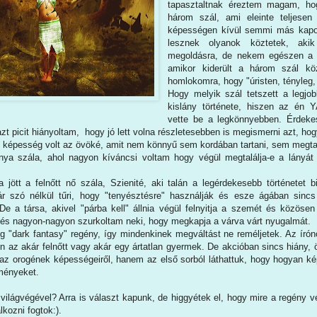
tapasztaltnak éreztem magam, ho
három szál, ami eleinte teljesen 
képességen kívül semmi más kapo
lesznek olyanok köztetek, ak
megoldásra, de nekem egészen a v
amikor kiderült a három szál k
homlokomra, hogy "úristen, tényleg,
Hogy melyik szál tetszett a legjo
kislány története, hiszen az én Y
vette be a legkönnyebben. Érdekes
zt picit hiányoltam, hogy jó lett volna részletesebben is megismerni azt, h
 képesség volt az övöké, amit nem könnyű sem kordában tartani, sem megtanu
nya szála, ahol nagyon kíváncsi voltam hogy végül megtalálja-e a lányát é
a jött a felnőtt nő szála, Szienité, aki talán a legérdekesebb történetet b
ár szó nélkül tűri, hogy "tenyésztésre" használják és esze ágában sincs
e a társa, akivel "párba kell" állnia végül felnyitja a szemét és közösen p
e és nagyon-nagyon szurkoltam neki, hogy megkapja a várva várt nyugalmát.
g "dark fantasy" regény, így mindenkinek megváltást ne reméljetek. Az író
yen az akár felnőtt vagy akár egy ártatlan gyermek. De akcióban sincs hián
 az orogének képességeiről, hanem az első sorból láthattuk, hogy hogyan kép
ményeket.
világvégével? Arra is választ kapunk, de higgyétek el, hogy mire a regény v
lkozni fogtok:).