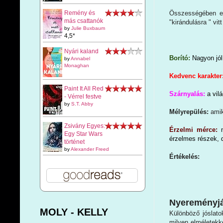
Összességében eg
Remény és
más csattanók
"kirándulásra " vi
by
Julie Buxbaum
4,5*
Nyári kaland
Borító:
Nagyon jól
by
Annabel
Monaghan
Kedvenc karakter
Paint It All Red
Szárnyalás:
a vil
- Vérrel festve
by
S.T. Abby
Mélyrepülés:
amik
Zsivány Egyes:
Érzelmi mérce:
Egy Star Wars
érzelmes részek,
történet
by
Alexander Freed
Értékelés:
Nyereményjá
MOLY - KELLY
Különböző jóslato
milyen elméletekke