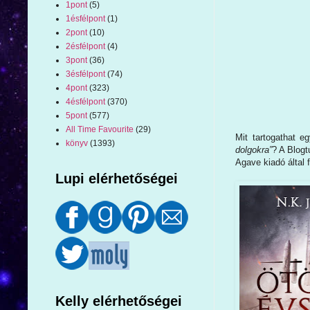
1pont
(5)
1ésfélpont
(1)
2pont
(10)
2ésfélpont
(4)
3pont
(36)
3ésfélpont
(74)
4pont
(323)
4ésfélpont
(370)
5pont
(577)
All Time Favourite
(29)
Mit tartogathat e
könyv
(1393)
dolgokra”
? A Blogt
Agave kiadó által 
Lupi elérhetőségei
Kelly elérhetőségei