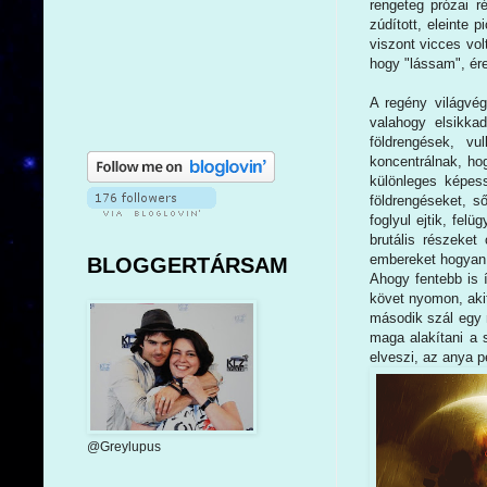
rengeteg prózai r
zúdított, eleinte 
viszont vicces vol
hogy "lássam", ér
A regény világvég
valahogy elsikkad
földrengések, vu
koncentrálnak, ho
különleges képes
földrengéseket, s
foglyul ejtik, fel
brutális részeke
embereket hogyan k
BLOGGERTÁRSAM
Ahogy fentebb is 
követ nyomon, akit
második szál egy m
maga alakítani a 
elveszi, az anya p
@Greylupus