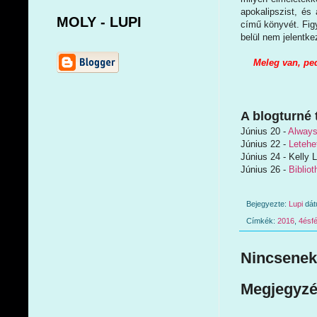
apokalipszist, és
MOLY - LUPI
című könyvét. Fig
belül nem jelentke
Meleg van, ped
A blogturné 
Június 20 -
Always
Június 22 -
Letehe
Június 24 - Kelly 
Június 26 -
Biblio
Bejegyezte:
Lupi
dá
Címkék:
2016
,
4ésfé
Nincsenek
Megjegyzé