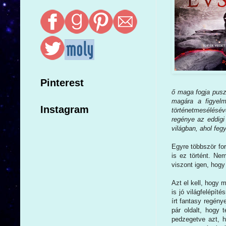
Pinterest
ő maga fogja puszt
magára a figyelm
Instagram
történetmesélésév
regénye az eddigi
világban, ahol fegy
Egyre többször for
is ez történt. Ne
viszont igen, hogy
Azt el kell, hogy 
is jó világfelépít
írt fantasy regény
pár oldalt, hogy 
pedzegetve azt, h