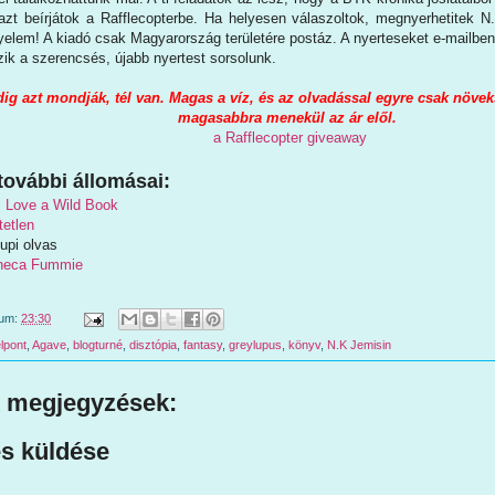
 azt beírjátok a Rafflecopterbe. Ha helyesen válaszoltok, megnyerhetitek 
yelem! A kiadó csak Magyarország területére postáz. A nyerteseket e-mailben
zik a szerencsés, újabb nyertest sorsolunk.
ig azt mondják, tél van. Magas a víz, és az olvadással egyre csak növe
magasabbra menekül az ár elől.
a Rafflecopter giveaway
további állomásai:
 Love a Wild Book
tetlen
Lupi olvas
theca Fummie
tum:
23:30
lpont
,
Agave
,
blogturné
,
disztópia
,
fantasy
,
greylupus
,
könyv
,
N.K Jemisin
 megjegyzések:
s küldése