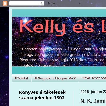
Kelly és 
Hungarian book reviews. 2011-ben indult a blog
ifjúsági, young adult, middle grade, new adult, r
Blogturné Klub alapító tagja 2013 óta. Célunk az
megfelelő olvasnivalót!
Főoldal
Könyvek a blogon A-Z
TOP 100 Y
Könyves értékelések
2016. június 2
száma jelenleg 1393
N. K. Jemi