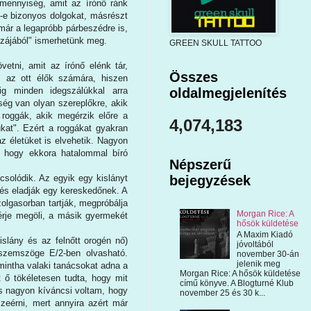
ómennyiség, amit az írónő ránk
em-e bizonyos dolgokat, másrészt
 már a legapróbb párbeszédre is,
szájából" ismerhetünk meg.
GREEN SKULL TATTOO
etni, amit az írónő elénk tár,
Összes
ás az ott élők számára, hiszen
dig minden idegszálúkkal arra
oldalmegjelenítés
ség van olyan szereplőkre, akik
roggák, akik megérzik előre a
4,074,183
ukat". Ezért a roggákat gyakran
 az életüket is elvehetik. Nagyon
, hogy ekkora hatalommal bíró
Népszerű
solódik. Az egyik egy kislányt
bejegyzések
k és eladják egy kereskedőnek. A
olgasorban tartják, megpróbálja
Morgan Rice: A
érje megöli, a másik gyermekét
hősök küldetése
A Maxim Kiadó
islány és az felnőtt orogén nő)
jóvoltából
szemszöge E/2-ben olvasható.
november 30-án
jelenik meg
 mintha valaki tanácsokat adna a
Morgan Rice: A hősök küldetése
t ő tökéletesen tudta, hogy mit
című könyve. A Blogturné Klub
is nagyon kíváncsi voltam, hogy
november 25 és 30 k...
zeérni, mert annyira azért már