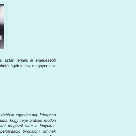
ta, aztán térjünk át érdekesebb
, lehetőségetek lesz megnyerni az
 történik egyetlen nap leforgása
 haza, hogy férje brutális módon
kal magával vitte a lányukat.
efolyásoló birodalom, aminek