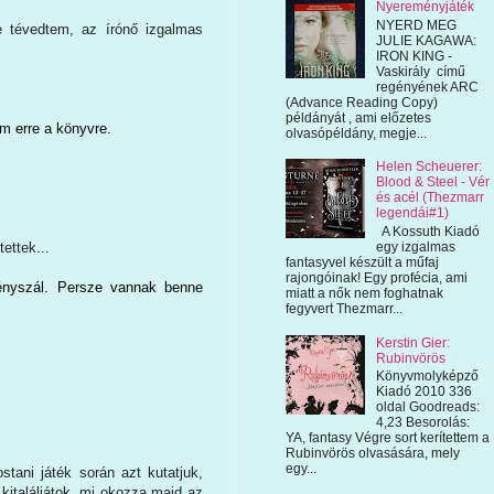
Nyereményjáték
NYERD MEG
 tévedtem, az írónő izgalmas
JULIE KAGAWA:
IRON KING -
Vaskirály című
regényének ARC
(Advance Reading Copy)
példányát , ami előzetes
em erre a könyvre.
olvasópéldány, megje...
Helen Scheuerer:
Blood & Steel - Vér
és acél (Thezmarr
legendái#1)
A Kossuth Kiadó
egy izgalmas
ettek...
fantasyvel készült a műfaj
rajongóinak! Egy profécia, ami
nyszál. Persze vannak benne
miatt a nők nem foghatnak
fegyvert Thezmarr...
Kerstin Gier:
Rubinvörös
Könyvmolyképző
Kiadó 2010 336
oldal Goodreads:
4,23 Besorolás:
YA, fantasy Végre sort kerítettem a
Rubinvörös olvasására, mely
egy...
tani játék során azt kutatjuk,
 kitaláljátok, mi okozza majd az