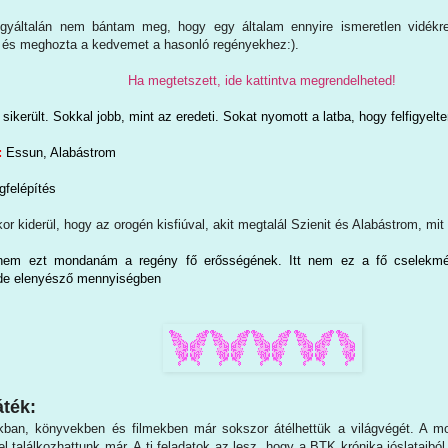
yáltalán nem bántam meg, hogy egy általam ennyire ismeretlen vidékre
tt és meghozta a kedvemet a hasonló regényekhez:).
Ha megtetszett, ide kattintva megrendelheted!
 sikerült. Sokkal jobb, mint az eredeti. Sokat nyomott a latba, hogy felfigyelt
:
Essun, Alabástrom
ágfelépítés
or kiderül, hogy az orogén kisfiúval, akit megtalál Szienit és Alabástrom, mit t
nem ezt mondanám a regény fő erősségének. Itt nem ez a fő cselekmé
 de elenyésző mennyiségben
ték:
kban, könyvekben és filmekben már sokszor átélhettük a világvégét. A mos
l találkozhattunk már. A ti feladatok az lesz, hogy a BTK krónika jóslataiból