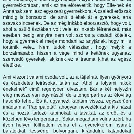
gyermekkorában, amik szinte előrevetítik, hogy Elle-nek és
Annának sem lesz egyszerű gyermekkora. A családi erőszak
mindig is borzasztó, de amit itt éltek át a gyerekek, arra
szavak sincsenek. De az még inkább elborzasztó, hogy volt,
ahol a szülő tisztában volt vele és inkább félrenézett, más
esetben pedig annyira nem volt szoros a családi kötelék,
hogy a gyermek el merje mondani az anyjának, hogy mi is
történik vele... Nem tudok választani, hogy melyik a
borzalmasabb, hiszen a vége mind a kettőnek ugyanaz,
szenvedő gyerekek, akiknek ez a trauma kihat az egész
életükre...
Ami viszont valami csoda volt, az a tájleírás. Ilyen gyönyörű
és érzékletes leírásokat talán az "Ahol a folyami rákok
énekelnek" című regényben olvastam. Bár a két helyszín
elég messze van egymástól, de a tengerpart és az élővilág
hasonló lehet. És itt ugyanezt kaptam vissza, egyszerűen
imádtam a "Papírpalotát", ahogyan nevezték azt a kis házat
és a hozzá tartozó kabinokat, a tavakat, az erdőt és a
közelben lévő tengerpartot. Sokat megadtam volna azért, ha
ilyen helyen tölthettem volna el a gyerekkorom nyarait,
barátokkal, testvérrel bolyongani, kirándulni, kalandokat