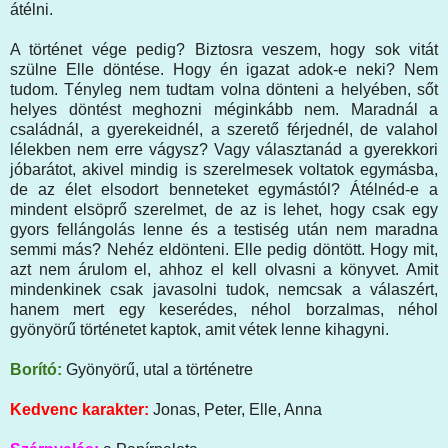
átélni.
A történet vége pedig? Biztosra veszem, hogy sok vitát
szülne Elle döntése. Hogy én igazat adok-e neki? Nem
tudom. Tényleg nem tudtam volna dönteni a helyében, sőt
helyes döntést meghozni méginkább nem. Maradnál a
családnál, a gyerekeidnél, a szerető férjednél, de valahol
lélekben nem erre vágysz? Vagy választanád a gyerekkori
jóbarátot, akivel mindig is szerelmesek voltatok egymásba,
de az élet elsodort benneteket egymástól? Átélnéd-e a
mindent elsöprő szerelmet, de az is lehet, hogy csak egy
gyors fellángolás lenne és a testiség után nem maradna
semmi más? Nehéz eldönteni. Elle pedig döntött. Hogy mit,
azt nem árulom el, ahhoz el kell olvasni a könyvet. Amit
mindenkinek csak javasolni tudok, nemcsak a válaszért,
hanem mert egy keserédes, néhol borzalmas, néhol
gyönyörű történetet kaptok, amit vétek lenne kihagyni.
Borító:
Gyönyörű, utal a történetre
Kedvenc karakter:
Jonas, Peter, Elle, Anna