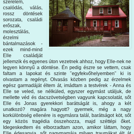
szerelem,
csalódás, válás,
rossz döntések
sorozata, családi
erőszak,
molesztálás,
érzelmi
bántalmazások -
ezek mind-mind
Elle családját
jellemzik és egyenes úton vezetnek ahhoz, hogy Elle-nek ne
legyen könnyű a döntése. Én pedig észre se vettem, csak
faltam a lapokat és szinte "egyfekvőhelyemben" ki is
olvastam a regényt. Olvasás közben pedig az érzelmek
egész garmadáját éltem át, imádtam a testvérek - Anna és
Elle se veled, se nélküled, egyszer egymást utáljuk, de
mellette véd és dacszövetségben vagyunk kapcsolatát, sőt
Elle és Jonas gyerekkori barátságát is, ahogy a két
unatkozó? magára hagyott? gyermek, még a nagy
korkülönbség ellenére is egymásra talál, barátságot köt, sőt
egy közös tragédia összehozza, majd széttépi őket.
Idegeskedtem és elborzadtam azon, amikor láttam, hogy
Elle édesanyja, sőt nagymamája milyen traumákat élt át