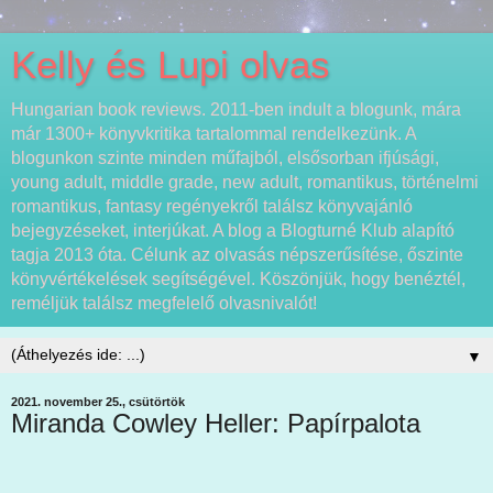
Kelly és Lupi olvas
Hungarian book reviews. 2011-ben indult a blogunk, mára
már 1300+ könyvkritika tartalommal rendelkezünk. A
blogunkon szinte minden műfajból, elsősorban ifjúsági,
young adult, middle grade, new adult, romantikus, történelmi
romantikus, fantasy regényekről találsz könyvajánló
bejegyzéseket, interjúkat. A blog a Blogturné Klub alapító
tagja 2013 óta. Célunk az olvasás népszerűsítése, őszinte
könyvértékelések segítségével. Köszönjük, hogy benéztél,
reméljük találsz megfelelő olvasnivalót!
▼
2021. november 25., csütörtök
Miranda Cowley Heller: Papírpalota