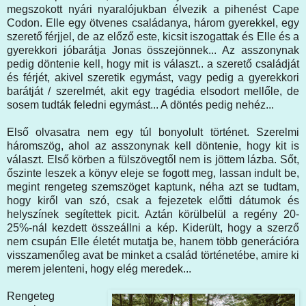
megszokott nyári nyaralójukban élvezik a pihenést Cape
Codon. Elle egy ötvenes családanya, három gyerekkel, egy
szerető férjjel, de az előző este, kicsit iszogattak és Elle és a
gyerekkori jóbarátja Jonas összejönnek... Az asszonynak
pedig döntenie kell, hogy mit is választ.. a szerető családját
és férjét, akivel szeretik egymást, vagy pedig a gyerekkori
barátját / szerelmét, akit egy tragédia elsodort mellőle, de
sosem tudták feledni egymást... A döntés pedig nehéz...
Első olvasatra nem egy túl bonyolult történet. Szerelmi
háromszög, ahol az asszonynak kell döntenie, hogy kit is
választ. Első körben a fülszövegtől nem is jöttem lázba. Sőt,
őszinte leszek a könyv eleje se fogott meg, lassan indult be,
megint rengeteg szemszöget kaptunk, néha azt se tudtam,
hogy kiről van szó, csak a fejezetek előtti dátumok és
helyszínek segítettek picit. Aztán körülbelül a regény 20-
25%-nál kezdett összeállni a kép. Kiderült, hogy a szerző
nem csupán Elle életét mutatja be, hanem több generációra
visszamenőleg avat be minket a család történetébe, amire ki
merem jelenteni, hogy elég meredek...
Rengeteg