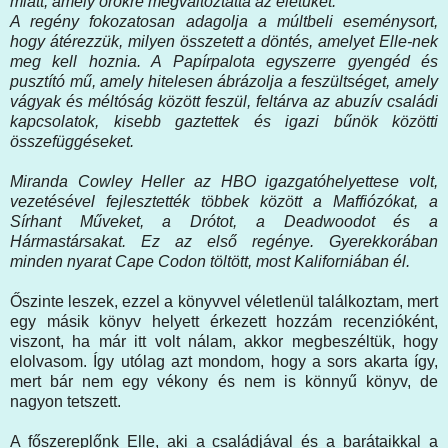
miatt, amely örökre megváltoztatta az életüket.
A regény fokozatosan adagolja a múltbeli eseménysort,
hogy átérezzük, milyen összetett a döntés, amelyet Elle-nek
meg kell hoznia. A Papírpalota egyszerre gyengéd és
pusztító mű, amely hitelesen ábrázolja a feszültséget, amely
vágyak és méltóság között feszül, feltárva az abuzív családi
kapcsolatok, kisebb gaztettek és igazi bűnök közötti
összefüggéseket.
Miranda Cowley Heller az HBO igazgatóhelyettese volt,
vezetésével fejlesztették többek között a Maffiózókat, a
Sírhant Műveket, a Drótot, a Deadwoodot és a
Hármastársakat. Ez az első regénye. Gyerekkorában
minden nyarat Cape Codon töltött, most Kaliforniában él.
Őszinte leszek, ezzel a könyvvel véletlenül találkoztam, mert
egy másik könyv helyett érkezett hozzám recenzióként,
viszont, ha már itt volt nálam, akkor megbeszéltük, hogy
elolvasom. Így utólag azt mondom, hogy a sors akarta így,
mert bár nem egy vékony és nem is könnyű könyv, de
nagyon tetszett.
A főszereplőnk Elle, aki a családjával és a barátaikkal a