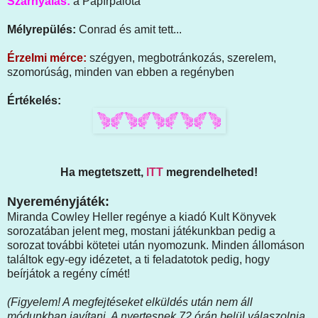
Szárnyalás:
a Papírpalota
Mélyrepülés:
Conrad és amit tett...
Érzelmi mérce:
szégyen, megbotránkozás, szerelem,
szomorúság, minden van ebben a regényben
Értékelés:
Ha megtetszett,
ITT
megrendelheted!
Nyereményjáték:
Miranda Cowley Heller regénye a kiadó Kult Könyvek
sorozatában jelent meg, mostani játékunkban pedig a
sorozat további kötetei után nyomozunk. Minden állomáson
találtok egy-egy idézetet, a ti feladatotok pedig, hogy
beírjátok a regény címét!
(Figyelem! A megfejtéseket elküldés után nem áll
módunkban javítani. A nyertesnek 72 órán belül válaszolnia