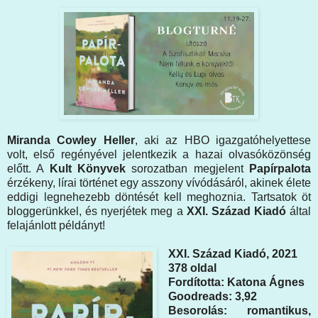
Miranda Cowley Heller
, aki az HBO igazgatóhelyettese
volt, első regényével jelentkezik a hazai olvasóközönség
előtt. A
Kult Könyvek
sorozatban megjelent
Papírpalota
érzékeny, lírai történet egy asszony vívódásáról, akinek élete
eddigi legnehezebb döntését kell meghoznia. Tartsatok öt
bloggerünkkel, és nyerjétek meg a
XXI. Század Kiadó
által
felajánlott példányt!
XXI. Század Kiadó, 2021
378 oldal
Fordította: Katona Ágnes
Goodreads: 3,92
Besorolás: romantikus,