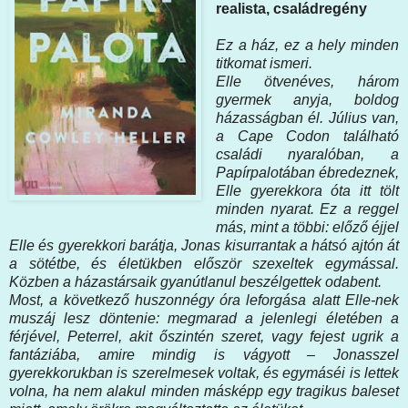
realista, családregény
Ez a ház, ez a hely minden
titkomat ismeri.
Elle ötvenéves, három
gyermek anyja, boldog
házasságban él. Július van,
a Cape Codon található
családi nyaralóban, a
Papírpalotában ébredeznek,
Elle gyerekkora óta itt tölt
minden nyarat. Ez a reggel
más, mint a többi: előző éjjel
Elle és gyerekkori barátja, Jonas kisurrantak a hátsó ajtón át
a sötétbe, és életükben először szexeltek egymással.
Közben a házastársaik gyanútlanul beszélgettek odabent.
Most, a következő huszonnégy óra leforgása alatt Elle-nek
muszáj lesz döntenie: megmarad a jelenlegi életében a
férjével, Peterrel, akit őszintén szeret, vagy fejest ugrik a
fantáziába, amire mindig is vágyott – Jonasszel
gyerekkorukban is szerelmesek voltak, és egymáséi is lettek
volna, ha nem alakul minden másképp egy tragikus baleset