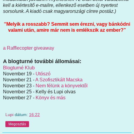
kell a kiértesítő e-mailre, ellenkező esetben új nyertest
sorsolunk. A kiadó csak magyarországi címre postáz.)
“Melyik a rosszabb? Semmit sem érezni, vagy bánkódni
valami után, amire már nem is emlékszik az ember?”
a Rafflecopter giveaway
A blogturné további állomásai:
Blogturné Klub
November 19 -
Utószó
November 21 -
A Szofisztikált Macska
November 23 -
Nem félünk a könyvektől
November 25 - Kelly és Lupi olvas
November 27 -
Könyv és más
Lupi
dátum:
16:22
Megosztás