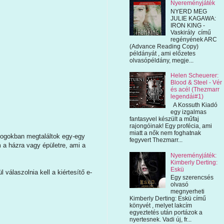
Nyereményjáték
NYERD MEG
JULIE KAGAWA:
IRON KING -
Vaskirály című
regényének ARC
(Advance Reading Copy)
példányát , ami előzetes
olvasópéldány, megje...
Helen Scheuerer:
Blood & Steel - Vér
és acél (Thezmarr
legendái#1)
A Kossuth Kiadó
egy izgalmas
fantasyvel készült a műfaj
rajongóinak! Egy profécia, ami
miatt a nők nem foghatnak
blogokban megtaláltok egy-egy
fegyvert Thezmarr...
a házra vagy épületre, ami a
Nyereményjáték:
Kimberly Derting:
Eskü
válaszolnia kell a kiértesítő e-
Egy szerencsés
olvasó
megnyerheti
Kimberly Derting: Eskü című
könyvét , melyet lakcím
egyeztetés után portázok a
nyertesnek. Vadi új, fr...