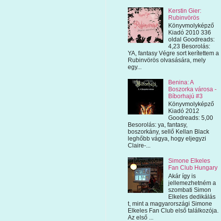
Kerstin Gier:
Rubinvörös
Könyvmolyképző
Kiadó 2010 336
oldal Goodreads:
4,23 Besorolás:
YA, fantasy Végre sort kerítettem a
Rubinvörös olvasására, mely
egy...
Benina: A
Boszorka városa -
Bíborhajú #3
Könyvmolyképző
Kiadó 2012
Goodreads: 5,00
Besorolás: ya, fantasy,
boszorkány, sellő Kellan Black
leghőbb vágya, hogy eljegyzi
Claire-...
Simone Elkeles
Fan Club Hungary
Akár így is
jellemezhetném a
szombati Simon
Elkeles dedikálás
t, mint a magyarországi Simone
Elkeles Fan Club első találkozója.
Az első ...