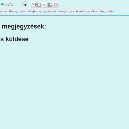
tum:
21:09
Század Kiadó
,
5pont
,
blogturné
,
greylupus
,
könyv
,
Lisa Jewell
,
pszicho-triller
,
thriller
 megjegyzések:
s küldése