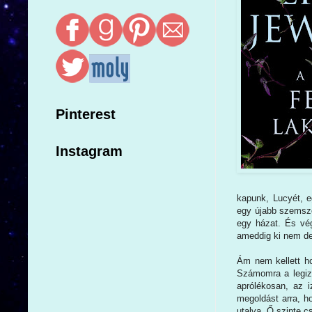
Pinterest
Instagram
kapunk, Lucyét, e
egy újabb szemszö
egy házat. És vég
ameddig ki nem de
Ám nem kellett h
Számomra a legizg
aprólékosan, az i
megoldást arra, h
utalva. Ő szinte c