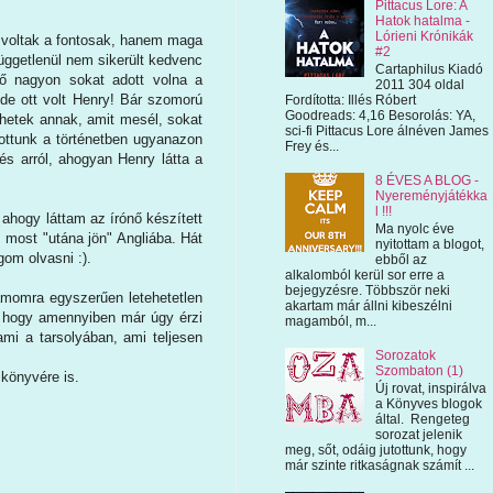
Pittacus Lore: A
Hatok hatalma -
Lórieni Krónikák
 voltak a fontosak, hanem maga
#2
függetlenül nem sikerült kedvenc
Cartaphilus Kiadó
nő nagyon sokat adott volna a
2011 304 oldal
, de ott volt Henry! Bár szomorú
Fordította: Illés Róbert
Goodreads: 4,16 Besorolás: YA,
ihetek annak, amit mesél, sokat
sci-fi Pittacus Lore álnéven James
utottunk a történetben ugyanazon
Frey és...
és arról, ahogyan Henry látta a
8 ÉVES A BLOG -
Nyereményjátékka
l !!!
 ahogy láttam az írónő készített
Ma nyolc éve
 most "utána jön" Angliába. Hát
nyitottam a blogot,
gom olvasni :).
ebből az
alkalomból kerül sor erre a
bejegyzésre. Többször neki
ámomra egyszerűen letehetetlen
akartam már állni kibeszélni
t, hogy amennyiben már úgy érzi
magamból, m...
mi a tarsolyában, ami teljesen
Sorozatok
Szombaton (1)
 könyvére is.
Új rovat, inspirálva
a Könyves blogok
által. Rengeteg
sorozat jelenik
meg, sőt, odáig jutottunk, hogy
már szinte ritkaságnak számít ...