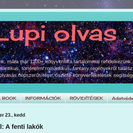
Lupi olvas
unk, mára már 1300+ könyvkritika tartalommal rendelkezünk.
omantikus, történelmi romantikus, fantasy regényekről találsz
 olvasás népszerűsítése, őszinte könyvértékelések segítség
A BOOK
INFORMÁCIÓK
RÖVIDÍTÉSEK
Adatvéde
r 23., kedd
: A fenti lakók