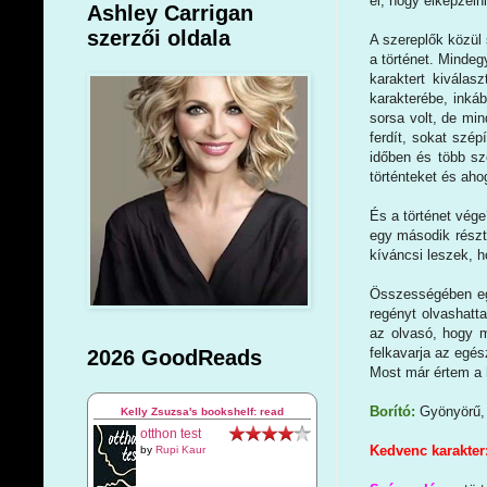
el, hogy elképzeln
Ashley Carrigan
szerzői oldala
A szereplők közül
a történet. Mindeg
karaktert kivála
karakterébe, inkáb
sorsa volt, de mi
ferdít, sokat szép
időben és több sz
történteket és aho
És a történet vége
egy második részt 
kíváncsi leszek, h
Összességében egy
regényt olvashatta
az olvasó, hogy m
felkavarja az egész
2026 GoodReads
Most már értem a h
Borító:
Gyönyörű, 
Kelly Zsuzsa's bookshelf: read
otthon test
Kedvenc karakter
by
Rupi Kaur