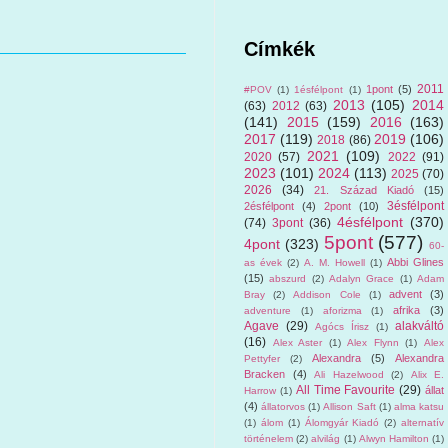
Címkék
2011
1pont
(5)
#POV
(1)
1ésfélpont
(1)
2013
(105)
2014
(63)
2012
(63)
(141)
2015
(159)
2016
(163)
2017
(119)
2019
(106)
2018
(86)
2021
(109)
2020
(57)
2022
(91)
2023
(101)
2024
(113)
2025
(70)
2026
(34)
21. Század Kiadó
(15)
3ésfélpont
2ésfélpont
(4)
2pont
(10)
4ésfélpont
(370)
(74)
3pont
(36)
5pont
(577)
4pont
(323)
60-
Abbi Glines
as évek
(2)
A. M. Howell
(1)
(15)
abszurd
(2)
Adalyn Grace
(1)
Adam
advent
(3)
Bray
(2)
Addison Cole
(1)
afrika
(3)
adventure
(1)
aforizma
(1)
Agave
(29)
alakváltó
Agócs Írisz
(1)
(16)
Alex Aster
(1)
Alex Flynn
(1)
Alex
Alexandra
(5)
Alexandra
Pettyfer
(2)
Bracken
(4)
Ali Hazelwood
(2)
Alix E.
All Time Favourite
(29)
állat
Harrow
(1)
(4)
állatorvos
(1)
Allison Saft
(1)
alma katsu
(1)
álom
(1)
Álomgyár Kiadó
(2)
alternatív
történelem
(2)
alvilág
(1)
Alwyn Hamilton
(1)