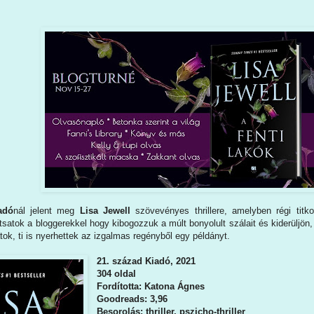
adó
nál jelent meg
Lisa Jewell
szövevényes thrillere, amelyben régi titko
satok a bloggerekkel hogy kibogozzuk a múlt bonyolult szálait és kiderüljön,
tok, ti is nyerhettek az izgalmas regényből egy példányt.
21. század Kiadó, 2021
304 oldal
Fordította: Katona Ágnes
Goodreads: 3,96
Besorolás: thriller, pszicho-thriller