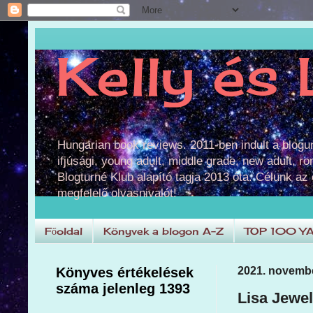
Kelly és 
Hungarian book reviews. 2011-ben indult a blog
ifjúsági, young adult, middle grade, new adult, r
Blogturné Klub alapító tagja 2013 óta. Célunk az
megfelelő olvasnivalót!
Főoldal
Könyvek a blogon A-Z
TOP 100 Y
Könyves értékelések
2021. novembe
száma jelenleg 1393
Lisa Jewell