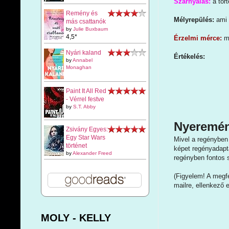
Szárnyalás:
a tör
Remény és
Mélyrepülés:
ami 
más csattanók
by
Julie Buxbaum
4,5*
Érzelmi mérce:
m
Nyári kaland
Értékelés:
by
Annabel
Monaghan
Paint It All Red
- Vérrel festve
by
S.T. Abby
Nyeremén
Zsivány Egyes:
Egy Star Wars
Mivel a regényben 
történet
képet regényadapt
by
Alexander Freed
regényben fontos s
(Figyelem! A megfe
mailre, ellenkező 
MOLY - KELLY