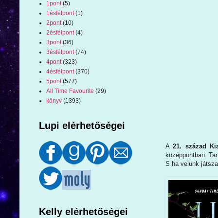
1pont
(5)
1ésfélpont
(1)
2pont
(10)
2ésfélpont
(4)
3pont
(36)
3ésfélpont
(74)
4pont
(323)
4ésfélpont
(370)
5pont
(577)
All Time Favourite
(29)
könyv
(1393)
Lupi elérhetőségei
A
21. század Ki
középpontban. Tart
S ha velünk játsza
Kelly elérhetőségei