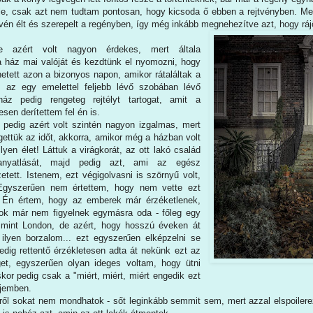
ele, csak azt nem tudtam pontosan, hogy kicsoda ő ebben a rejtvényben. Me
evén élt és szerepelt a regényben, így még inkább megnehezítve azt, hogy rájö
e azért volt nagyon érdekes, mert általa
 ház mai valóját és kezdtünk el nyomozni, hogy
hetett azon a bizonyos napon, amikor rátaláltak a
s az egy emelettel feljebb lévő szobában lévő
áz pedig rengeteg rejtélyt tartogat, amit a
sen derítettem fel én is.
pedig azért volt szintén nagyon izgalmas, mert
ettük az időt, akkorra, amikor még a házban volt
yen élet! Láttuk a virágkorát, az ott lakó család
hanyatlását, majd pedig azt, ami az egész
tett. Istenem, ezt végigolvasni is szörnyű volt,
Egyszerűen nem értettem, hogy nem vette ezt
 Én értem, hogy az emberek már érzéketlenek,
k már nem figyelnek egymásra oda - főleg egy
 mint London, de azért, hogy hosszú éveken át
ilyen borzalom... ezt egyszerűen elképzelni se
edig rettentő érzékletesen adta át nekünk ezt az
et, egyszerűen olyan ideges voltam, hogy ütni
or pedig csak a "miért, miért, miért engedik ezt
ejemben.
kről sokat nem mondhatok - sőt leginkább semmit sem, mert azzal elspoiler