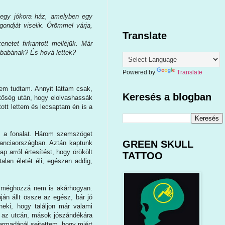
l egy jókora ház, amelyben egy
gondját viselik. Örömmel várja,
Translate
netet firkantott melléjük. Már
isbabának? És hová lettek?
Powered by
Translate
em tudtam. Annyit láttam csak,
Keresés a blogban
tőség után, hogy elolvashassák
tott lettem és lecsaptam én is a
tem a fonalat. Három szemszöget
GREEN SKULL
Franciaországban. Aztán kaptunk
 arról értesítést, hogy örökölt
TATTOO
alan életét éli, egészen addig,
, méghozzá nem is akárhogyan.
án állt össze az egész, bár jó
neki, hogy találjon már valami
ne az utcán, mások jószándékára
harmadánál sejtettem, hogy miért