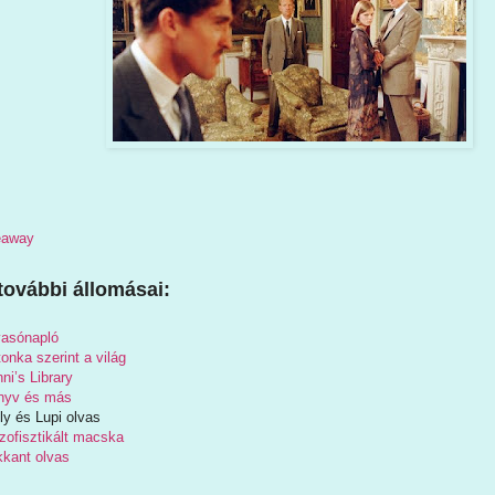
veaway
további állomásai:
vasónapló
onka szerint a világ
ni’s Library
nyv és más
ly és Lupi olvas
zofisztikált macska
kant olvas