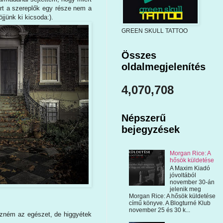
rt a szereplők egy része nem a
jjünk ki kicsoda:).
GREEN SKULL TATTOO
Összes
oldalmegjelenítés
4,070,708
Népszerű
bejegyzések
Morgan Rice: A
hősök küldetése
A Maxim Kiadó
jóvoltából
november 30-án
jelenik meg
Morgan Rice: A hősök küldetése
című könyve. A Blogturné Klub
november 25 és 30 k...
ezném az egészet, de higgyétek