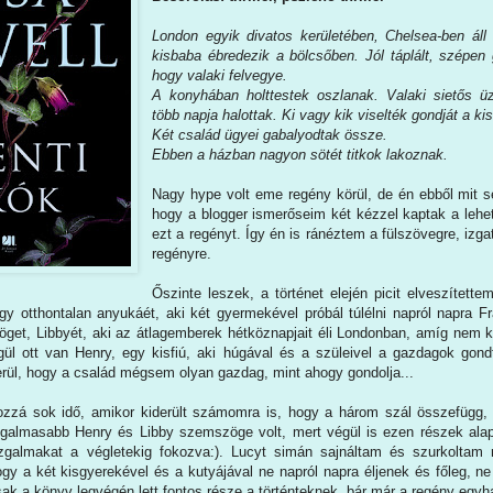
London egyik divatos kerületében, Chelsea-ben ál
kisbaba ébredezik a bölcsőben. Jól táplált, szépen 
hogy valaki felvegye.
A konyhában holttestek oszlanak. Valaki sietős üze
több napja halottak. Ki vagy kik viselték gondját a k
Két család ügyei gabalyodtak össze.
Ebben a házban nagyon sötét titkok lakoznak.
Nagy hype volt eme regény körül, de én ebből mit s
hogy a blogger ismerőseim két kézzel kaptak a lehe
ezt a regényt. Így én is ránéztem a fülszövegre, izga
regényre.
Őszinte leszek, a történet elején picit elveszítet
gy otthontalan anyukáét, aki két gyermekével próbál túlélni napról napra 
get, Libbyét, aki az átlagemberek hétköznapjait éli Londonban, amíg nem kap
ül ott van Henry, egy kisfiú, aki húgával és a szüleivel a gazdagok gondt
rül, hogy a család mégsem olyan gazdag, mint ahogy gondolja...
ozzá sok idő, amikor kiderült számomra is, hogy a három szál összefügg
almasabb Henry és Libby szemszöge volt, mert végül is ezen részek alapj
zgalmakat a végletekig fokozva:). Lucyt simán sajnáltam és szurkoltam 
ogy a két kisgyerekével és a kutyájával ne napról napra éljenek és főleg, 
sak a könyv legvégén lett fontos része a történteknek, bár már a regény egy