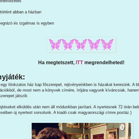
ténetvezetés
történt abban a házban
egrázó és izgalmas is egyben
Ha megtetszett,
ITT
megrendelheted!
yjáték:
egy titokzatos ház kap főszerepet, rejtvényeinkben is házakat keresünk. A 
ációkból, de most nem a könyvek címére, írójára vagyunk kíváncsiak, hanem 
zerepet játszik.
jtéseket elküldés után nem áll módunkban javítani. A nyertesnek 72 órán belül 
esetben új nyertest sorsolunk. A kiadó csak magyarországi címre postáz.)