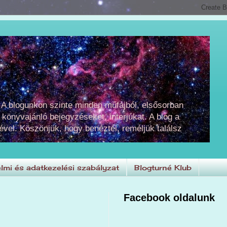
 A blogunkon szinte minden műfajból, elsősorban
 könyvajánló bejegyzéseket, interjúkat. A blog a
ével. Köszönjük, hogy benéztél, reméljük találsz
lmi és adatkezelési szabályzat
Blogturné Klub
Facebook oldalunk