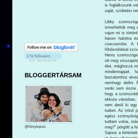
is foglalkozunk v
saját, születési n
Libby szemszög
ismerhettük meg a
vajon mi is történ
három halottra é
csecsemőre. A h
főhősnőnkkel szíve
Henry szemszöge 
ott meg visszapörg
élet, méghozzá mil
mindennapjait, 
BLOGGERTÁRSAM
borzalomhoz elveze
nemhogy átélni. 
senki sem észre.
hogy a szomszédo
ekkora városban,
nem derül ki egy 
tudom. Az írónő p
egész szörnyűség
tudtam volna, másk
@Greylupus
meg?" pörgött a f
Sajnos a történte