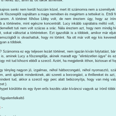
i is nehéz azt, amin az ott lakók átmentek.
 sajnos senki nem került hozzám közel, mert itt számomra nem a személyek
yik főszereplőt sajnáltam a maga nemében és megértem a tetteiket is. Ettől 
sztanom. A történet főhőse Libby volt, de nem éreztem úgy, hogy az író
b a történetre, mint egészre koncentrált. Lucy inkább sajnálatra méltó volt
ndemellett tuti nem volt százas a srác. Nála éreztem azt, hogy nem mindig h
ít, sokat változtat a történteken. Ezt igazolták is a többiek, amikor már elj
emszögből is olvashattuk, hogy mi történt. Na ott már volt egy kis kevered
gyan a többiek.
? Számomra ez egy teljesen lezárt történet, nem igazán kíván folytatást, bár
is, aminek Lucy a főszereplője, akinek maradt egy "elintézetlen ügye" és ez
ogy mit tud kihozni ebből a szerző. Azért, ha megjelenik itthon, biztosan el fo
 tényleg nagyon jó, izgalmas, néhol hátborzongató, néhol nyomasztó, sz
m, amit ajánlok mindenkinek, aki szereti a borzongást, a thrillereket és az
indent tud, akkor a szerző egy perc alatt bebizonyítja, hogy van még vala
et:).
ypet körülötte és egy ilyen erős kezdés után kíváncsi vagyok az írónő többi
figyelemfelkeltő
:
-