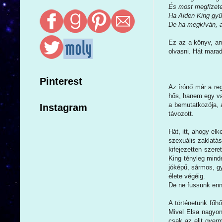
És most megfizete
Ha Aiden King gyűl
De ha megkíván, a
Ez az a könyv, ami
olvasni. Hát mara
Pinterest
Az írónő már a re
hős, hanem egy va
a bemutatkozója, 
Instagram
távozott.
Hát, itt, ahogy el
szexuális zaklatás
kifejezetten szer
King tényleg minde
jóképű, sármos, gy
élete végéig.
De ne fussunk enny
A történetünk főhő
Mivel Elsa nagyon
csak az elit gyer