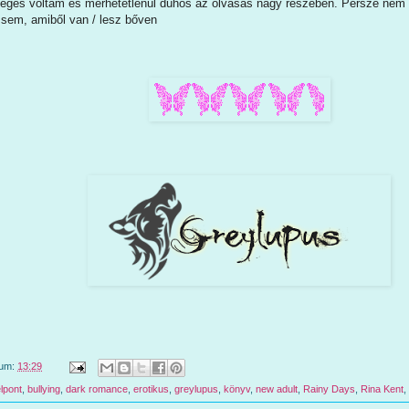
deges voltam és mérhetetlenül dühös az olvasás nagy részében. Persze nem
l sem, amiből van / lesz bőven
tum:
13:29
lpont
,
bullying
,
dark romance
,
erotikus
,
greylupus
,
könyv
,
new adult
,
Rainy Days
,
Rina Kent
,