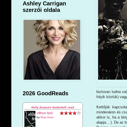
Ashley Carrigan
szerzői oldala
biztosan tudna val
2026 GoodReads
folyik köztük) vag
Kettőjük kapcsol
Kelly Zsuzsa's bookshelf: read
mindenáron és cs
otthon test
akkor is, ha a lá
by
Rupi Kaur
alapja... ). De az