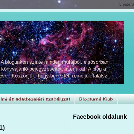
 A blogunkon szinte minden műfajból, elsősorban
 könyvajánló bejegyzéseket, interjúkat. A blog a
ével. Köszönjük, hogy benéztél, reméljük találsz
lmi és adatkezelési szabályzat
Blogturné Klub
Facebook oldalunk
1)