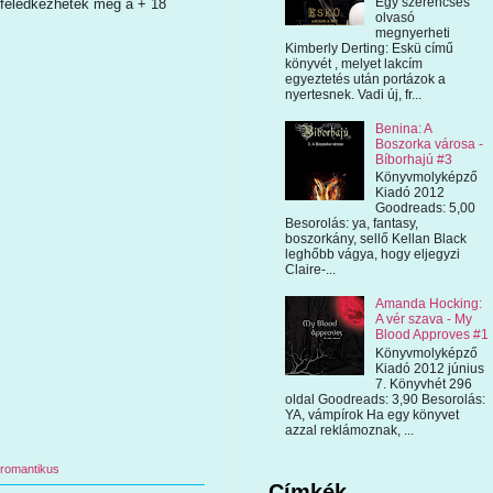
Egy szerencsés
 feledkezhetek meg a + 18
olvasó
megnyerheti
Kimberly Derting: Eskü című
könyvét , melyet lakcím
egyeztetés után portázok a
nyertesnek. Vadi új, fr...
Benina: A
Boszorka városa -
Bíborhajú #3
Könyvmolyképző
Kiadó 2012
Goodreads: 5,00
Besorolás: ya, fantasy,
boszorkány, sellő Kellan Black
leghőbb vágya, hogy eljegyzi
Claire-...
Amanda Hocking:
A vér szava - My
Blood Approves #1
Könyvmolyképző
Kiadó 2012 június
7. Könyvhét 296
oldal Goodreads: 3,90 Besorolás:
YA, vámpírok Ha egy könyvet
azzal reklámoznak, ...
romantikus
Címkék