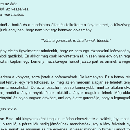
m az árát.
öl, az veszélyes.
z már halálos.
nél a borító és a csodálatos élfestés felkeltette a figyelmemet, a fülszöve
djunk annyiban, hogy nem volt egy könnyed olvasmány.
"Néha a gonoszok is ártatlannak tűnnek."
gény elején figyelmeztet mindenkit, hogy ez nem egy rózsaszínű leányregény,
lódi gazfickó. Én akkor még csak legyintettem rá, hiszen nem egy olyan regé
aztán kaptam egy kemény macska-egér harcot játszó párt és aminek a végé
kezdtem a könyvet, sorra jöttek a pofáraesések. De keményen. Ez a könyv tén
sal telítve, egy férfi főhőssel, aki még az én mércéim alapján se lehetett t
etem a rosszfiúkat. De ez a rosszfiú messze keményebb, mint az általam olva
n, amitől a lányos anyák félnek, akiktől a lányok maguk is félnek. Még akko
önyörű és olyan vagyon örököse, ami egy életre garantálja, hogy a legnagyob
ire előre.
se Elsa, aki kisgyerekként tragikus módon elveszítette a szüleit, így most 
 jó tanuló, a pótszülők pedig jómódúnak mondhatóak, így a lány felvételt ny
mekei járnak és ahonnan szinte egyenes út vezet minden jó hírnevű angol fői