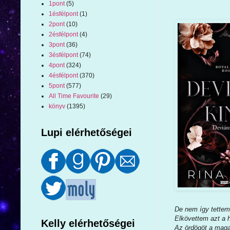
1pont
(5)
1ésfélpont
(1)
2pont
(10)
2ésfélpont
(4)
3pont
(36)
3ésfélpont
(74)
4pont
(324)
4ésfélpont
(370)
5pont
(577)
All Time Favourite
(29)
könyv
(1395)
Lupi elérhetőségei
De nem így tettem
Elkövettem azt a h
Kelly elérhetőségei
Az ördögöt a maga