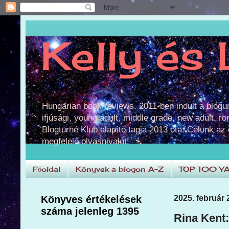
Kelly és 
Hungarian book reviews. 2011-ben indult a blog
ifjúsági, young adult, middle grade, new adult, r
Blogturné Klub alapító tagja 2013 óta. Célunk az
megfelelő olvasnivalót!
Főoldal
Könyvek a blogon A-Z
TOP 100 Y
Könyves értékelések
2025. február 
száma jelenleg 1395
Rina Kent: