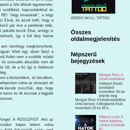
ejutni a hőn áhított egyetemére.
n szülőkkel, kapcsolatokkal és
a REI "négy lovasának", a négy
GREEN SKULL TATTOO
i Elsát, és azzal indít, hogy a
ező pár éve a periférián telik,
nt pokollá teszik Elsa, amúgy is
Összes
tartozik, így a két lány hamar
oldalmegjelenítés
k, ami nemhogy megkönnyítené,
ogyan lehet egy olyan lányt a
Népszerű
lenül Aiden nem a szebbik módot
bejegyzések
s és szexuális abuzálás sem áll
fél, de a fiú így is feléleszti
ileg.
Morgan Rice: A
ni a biztosítékot, és bevallom,
hősök küldetése
befejeztem volna az olvasást ott
A Maxim Kiadó
jóvoltából
ék-lássék rosszfiúk, épp, hogy
november 30-án
et kenni és ők lesznek a legjobb
jelenik meg
sincsen.
Morgan Rice: A hősök küldetése
című könyve. A Blogturné Klub
november 25 és 30 k...
Pittacus Lore: A
 Kinget. A ROSSZFIÚT. Akit az
Hatok hatalma -
ő módon képes lettem volna
Lórieni Krónikák
#2
a Föld felszínéről azért, amit