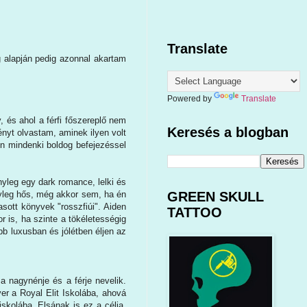
Translate
g alapján pedig azonnal akartam
Powered by
Translate
 és ahol a férfi főszereplő nem
Keresés a blogban
nyt olvastam, aminek ilyen volt
n mindenki boldog befejezéssel
yleg egy dark romance, lelki és
ényleg hős, még akkor sem, ha én
GREEN SKULL
sott könyvek "rosszfiúi". Aiden
TATTOO
r is, ha szinte a tökéletességig
b luxusban és jólétben éljen az
a nagynénje és a férje nevelik.
er a Royal Elit Iskolába, ahová
skolába. Elsának is ez a célja,