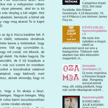
Cartaphilus Kiadó
mikor már a mélyponton voltam
2011 304 oldal
olyan jelenetet, ahol én is kb
Fordította: Illés Róbert
 srác tényleg a két véglet. Akit
Goodreads: 4,16 Besorolás: YA,
sci-fi Pittacus Lore álnéven James
zabadulni, bemászik a bőröd alá
Frey és...
gy vagy meg akarod Te is kapni
:D.
8 ÉVES A BLOG -
Nyereményjátékka
l !!!
az ág is húzza karakter lett. A
Ma nyolc éve
n túlélő, rettenetes rémálmok
nyitottam a blogot,
ttette benne a történteket, hogy
ebből az
nne. Volt egy szívműtéte is,
alkalomból kerül sor erre a
bejegyzésre. Többször neki
hogy mit csinál, mit étkezik, de
akartam már állni kibeszélni
sgő életét. Ha Aiden hagyná. De
magamból, m...
szállni, de ő túl kispályás a
tán már szó szerint én mondtam
Sorozatok
eket a borzalmakat valakivel
Szombaton (1)
Új rovat, inspirálva
énjével, vagy bárkivel), mert
a Könyves blogok
retesz, akinek elmondja, hogy mi
által. Rengeteg
sorozat jelenik
meg, sőt, odáig jutottunk, hogy
már szinte ritkaságnak számít ...
m, hogy a fiú akarja a lányt,
 beteges. Nagyon beteges. Még
Nyereményjáték
tt volna bármi összehasonlítási
NYERD MEG
z szinte minden elsöpör.
JULIE KAGAWA: