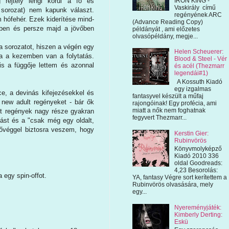
IRON KING -
 rejtély lengi körül a fő és
Vaskirály című
 sorozat) nem kapunk választ.
regényének ARC
m hófehér. Ezek kiderítése mind-
(Advance Reading Copy)
enben és persze majd a jövőben
példányát , ami előzetes
olvasópéldány, megje...
a sorozatot, hiszen a végén egy
Helen Scheuerer:
ha a kezemben van a folytatás.
Blood & Steel - Vér
is a függője lettem és azonnal
és acél (Thezmarr
legendái#1)
A Kossuth Kiadó
egy izgalmas
e, a devinás kifejezésekkel és
fantasyvel készült a műfaj
 new adult regényeket - bár ők
rajongóinak! Egy profécia, ami
miatt a nők nem foghatnak
lt regények nagy része gyakran
fegyvert Thezmarr...
ást és a "csak még egy oldalt,
gővéggel biztosra veszem, hogy
Kerstin Gier:
Rubinvörös
Könyvmolyképző
Kiadó 2010 336
oldal Goodreads:
4,23 Besorolás:
 egy spin-offot.
YA, fantasy Végre sort kerítettem a
Rubinvörös olvasására, mely
egy...
Nyereményjáték:
Kimberly Derting:
Eskü