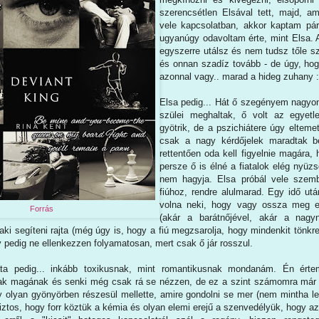
szerencsétlen Elsával tett, majd, a
vele kapcsolatban, akkor kaptam pár 
ugyanúgy odavoltam érte, mint Elsa. A
egyszerre utálsz és nem tudsz tőle s
és onnan szadíz tovább - de úgy, ho
azonnal vagy.. marad a hideg zuhany 
Elsa pedig... Hát ő szegényem nagyon 
szülei meghaltak, ő volt az egyetle
gyötrik, de a pszichiátere úgy elteme
csak a nagy kérdőjelek maradtak be
rettentően oda kell figyelnie magára, 
persze ő is élné a fiatalok elég nyüz
nem hagyja. Elsa próbál vele szembe
fiúhoz, rendre alulmarad. Egy idő u
volna neki, hogy vagy ossza meg ez
Forrás
(akár a barátnőjével, akár a nagyn
aki segíteni rajta (még úgy is, hogy a fiú megzsarolja, hogy mindenkit tönk
y pedig ne ellenkezzen folyamatosan, mert csak ő jár rosszul.
ata pedig... inkább toxikusnak, mint romantikusnak mondanám. Én érte
ak magának és senki még csak rá se nézzen, de ez a szint számomra már
ny olyan gyönyörben részesül mellette, amire gondolni se mer (nem mintha le
 biztos, hogy forr köztük a kémia és olyan elemi erejű a szenvedélyük, hogy a