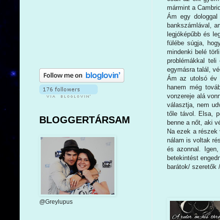
mármint a Cambridg
Ám egy dologgal n
bankszámlával, am
legjóképűbb és le
fülébe súgja, hog
mindenki belé törl
problémákkal teli
egymásra talál, v
Ám az utolsó év 
hanem még tovább
vonzereje alá von
választja, nem ud
tőle távol. Elsa,
BLOGGERTÁRSAM
benne a nőt, aki v
Na ezek a részek v
nálam is voltak ré
és azonnal. Igen,
betekintést engedn
barátok/ szeretők 
@Greylupus