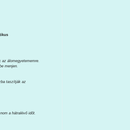
tikus
rek az álomegyetememre.
tbe menjen.
ba taszítják az
nom a hátralévő időt.