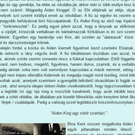
e és úgy gondolja, ha ebbe az iskolába jár, akkor neki is több esélye lesz b
em számít. Mégpedig Aiden Kinggel. Ő az Elit elitjének az elitje, olya
elyek szó szerint királlyá emeli az iskolában. A fiú az egyike és vezére 
gnagyobb befolyással bíró fiúcsapatának. És Aiden King az első nap kipécéz
y "tönkreteszlek". Ez pedig egyet jelent azzal, hogy a lánynak az előkövetk
i a cipőjét, kínozzák verbálisan és bántalmazzák fizikálisan is és szó szeri
 életét. Egyetlen egy barátnője van Kim, aki szintén az "alantasok" közé 
éd és dacszövetséget kötnek.
elején fordul a kocka és Aiden kiemelt figyelmet kezd szentelni Elsána
 nehezíti a lány végzős évét. A fiú tökéletesen tisztában van azzal, h
ni, akinek szinte semmi ismerete nincs a fiúkkal kapcsolatban. Ettől függet
varol, nem kedves, megértő, figyelmes, hanem durva, zsarnok, és a verbáli
 pedig akinek soha nem volt semmilyen kapcsolata a másik nemmel, retteg és 
égül nem képes ellenállni Aidennek és megadja magát mind testileg, mind lelk
oltak azok, amelyek szerintem a gyengébb lelkületű olvasókban ki fogják ver
szek, ahol annyira ideges lettem Aiden viselkedésétől, hogy legszívesebben 
 a legtöbb író úgy írja meg a rosszfiúk karakterét, hogy azok inkább tess
ek a sötét oldalba, de általában pár kisebb félresiklás után kenyérre lehet ők
/ férjek / családapák. Pedig a valóság ezzel legtöbbször köszönőviszonyban 
"Aiden King egy sötét szarházi."
Rina Kent viszont megalkotta Aiden
egyik pillanatban minden létez
megkínozni és kivégezni, elsöpörni 