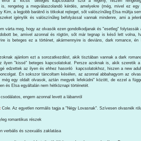
rről a "kicsit" beteges kapcsolatról szól a regény, hiszen rengeteg
t is, rengeteg a megválaszolandó kérdés, amelyekre (még, mivel ez egy
 Kim, a legjobb barátnő is titkokat rejteget, sőt valószínűleg Elsa múltja se
szeket igénylik és valószínűleg befolyással vannak mindenre, ami a jel
em várta meg, hogy az olvasók ezen gondolkodjanak és "esetleg" folytassák 
dobott be, amivel azonnal és rögtön, sőt már tegnap is késő lett volna, 
re is beteges ez a történet, akármennyire is deviáns, dark romance, én 
knak ajánlom ezt a sorozatkezdést, akik tisztában vannak a dark romanc
z ilyen "kissé" beteges kapcsolatokat. Persze azoknak is, akik szeretik a
ggé edzettek az ilyen és ehhez hasonló kapcsolatokhoz, hiszen a new adu
oncolgat. Én sokszor táncoltam késélen, az azonnal abbahagyom az olvas
 még egy oldalt olvasok, aztán megyek lefeküdni" között, de ezzel a füg
den és Elsa egyáltalán nem hétköznapi történetét.
csodálatos, engem azonnal levett a lábamról
:
Cole. Az egyetlen normális tagja a "Négy Lovasnak". Szívesen olvasnék róla
yleg romantikus részek
n verbális és szexuális zaklatása