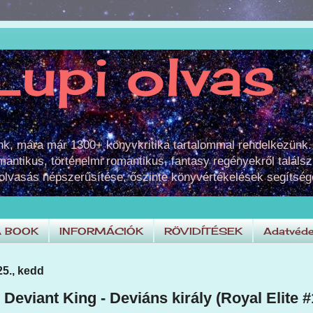
Lupi olvas
unk, mára már 1300+ könyvkritika tartalommal rendelkezünk.
omantikus, történelmi romantikus, fantasy regényekről találsz
 olvasás népszerűsítése, őszinte könyvértékelések segítség
A BOOK
INFORMÁCIÓK
RÖVIDÍTÉSEK
Adatvéde
25., kedd
 Deviant King - Deviáns király (Royal Elite #