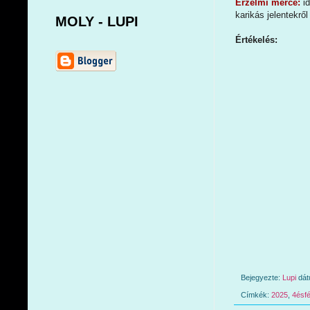
Érzelmi mérce:
i
karikás jelentekrő
MOLY - LUPI
Értékelés:
Bejegyezte:
Lupi
dá
Címkék:
2025
,
4ésfé