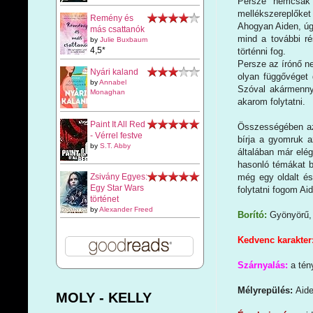
Persze nemcsak e
mellékszereplőke
Remény és
Ahogyan Aiden, úgy
más csattanók
mind a további ré
by
Julie Buxbaum
4,5*
történni fog.
Persze az írónő n
Nyári kaland
olyan függővéget 
by
Annabel
Szóval akármennyi
Monaghan
akarom folytatni.
Paint It All Red
Összességében azo
- Vérrel festve
bírja a gyomruk a
by
S.T. Abby
általában már elé
hasonló témákat b
még egy oldalt és
Zsivány Egyes:
Egy Star Wars
folytatni fogom Ai
történet
by
Alexander Freed
Borító:
Gyönyörű, 
Kedvenc karakter
Szárnyalás:
a tén
Mélyrepülés:
Aide
MOLY - KELLY