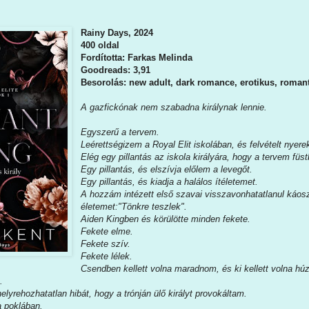
Rainy Days, 2024
400 oldal
Fordította: Farkas Melinda
Goodreads: 3,91
Besorolás: new adult, dark romance, erotikus, roman
A gazfickónak nem szabadna királynak lennie.
Egyszerű a tervem.
Leérettségizem a Royal Elit iskolában, és felvételt nye
Elég egy pillantás az iskola királyára, hogy a tervem füs
Egy pillantás, és elszívja előlem a levegőt.
Egy pillantás, és kiadja a halálos ítéletemet.
A hozzám intézett első szavai visszavonhatatlanul káosz
életemet:"Tönkre teszlek".
Aiden Kingben és körülötte minden fekete.
Fekete elme.
Fekete szív.
Fekete lélek.
Csendben kellett volna maradnom, és ki kellett volna húz
.
elyrehozhatatlan hibát, hogy a trónján ülő királyt provokáltam.
 poklában.