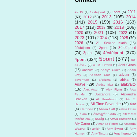
2011
1pont
(5)
#POV
(1)
1ésfélpont
(1)
2013
(105)
2014
(63)
2012
(63)
(141)
2015
(159)
2016
(163)
2017
(119)
2019
(106)
2018
(86)
2021
(109)
2020
(57)
2022
(91)
2023
(101)
2024
(113)
2025
(70)
2026
(35)
21. Század Kiadó
(15)
3ésfélpont
2ésfélpont
(4)
2pont
(10)
4ésfélpont
(370)
(74)
3pont
(36)
5pont
(577)
4pont
(324)
60-
Abbi Glines
as évek
(2)
A. M. Howell
(1)
(15)
abszurd
(2)
Adalyn Grace
(1)
Adam
advent
(3)
Bray
(2)
Addison Cole
(1)
afrika
(3)
adventure
(1)
aforizma
(1)
Agave
(29)
alakváltó
Agócs Írisz
(1)
(16)
Alex Aster
(1)
Alex Flynn
(1)
Alex
Alexandra
(5)
Alexandra
Pettyfer
(2)
Bracken
(4)
Ali Hazelwood
(2)
Alix E.
All Time Favourite
(29)
állat
Harrow
(1)
(4)
állatorvos
(1)
Allison Saft
(1)
alma katsu
(1)
álom
(1)
Álomgyár Kiadó
(2)
alternatív
történelem
(2)
alvilág
(1)
Alwyn Hamilton
(1)
Ally Carter
(3)
Amanda Peters
(1)
Amanda
Weaver
(1)
amish
(1)
Amy Ewing
(2)
Amy
Ana Huang
(3)
Harmon
(2)
Amy Tintera
(1)