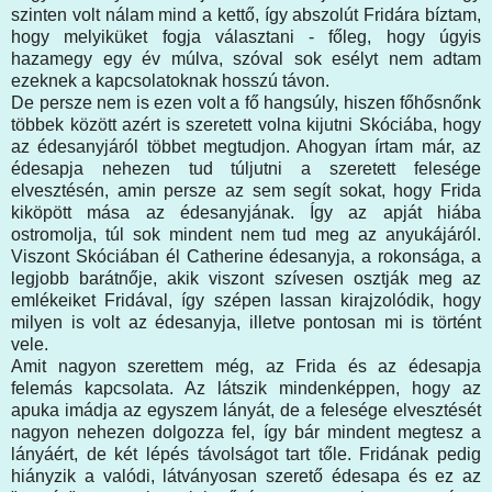
szinten volt nálam mind a kettő, így abszolút Fridára bíztam,
hogy melyiküket fogja választani - főleg, hogy úgyis
hazamegy egy év múlva, szóval sok esélyt nem adtam
ezeknek a kapcsolatoknak hosszú távon.
De persze nem is ezen volt a fő hangsúly, hiszen főhősnőnk
többek között azért is szeretett volna kijutni Skóciába, hogy
az édesanyjáról többet megtudjon. Ahogyan írtam már, az
édesapja nehezen tud túljutni a szeretett felesége
elvesztésén, amin persze az sem segít sokat, hogy Frida
kiköpött mása az édesanyjának. Így az apját hiába
ostromolja, túl sok mindent nem tud meg az anyukájáról.
Viszont Skóciában él Catherine édesanyja, a rokonsága, a
legjobb barátnője, akik viszont szívesen osztják meg az
emlékeiket Fridával, így szépen lassan kirajzolódik, hogy
milyen is volt az édesanyja, illetve pontosan mi is történt
vele.
Amit nagyon szerettem még, az Frida és az édesapja
felemás kapcsolata. Az látszik mindenképpen, hogy az
apuka imádja az egyszem lányát, de a felesége elvesztését
nagyon nehezen dolgozza fel, így bár mindent megtesz a
lányáért, de két lépés távolságot tart tőle. Fridának pedig
hiányzik a valódi, látványosan szerető édesapa és ez az