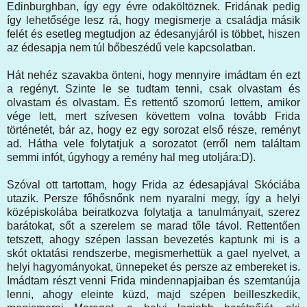
Edinburghban, így egy évre odaköltöznek. Fridának pedig
így lehetősége lesz rá, hogy megismerje a családja másik
felét és esetleg megtudjon az édesanyjáról is többet, hiszen
az édesapja nem túl bőbeszédű vele kapcsolatban.
Hát nehéz szavakba önteni, hogy mennyire imádtam én ezt
a regényt. Szinte le se tudtam tenni, csak olvastam és
olvastam és olvastam. És rettentő szomorú lettem, amikor
vége lett, mert szívesen követtem volna tovább Frida
történetét, bár az, hogy ez egy sorozat első része, reményt
ad. Hátha vele folytatjuk a sorozatot (erről nem találtam
semmi infót, úgyhogy a remény hal meg utoljára:D).
Szóval ott tartottam, hogy Frida az édesapjával Skóciába
utazik. Persze főhősnőnk nem nyaralni megy, így a helyi
középiskolába beiratkozva folytatja a tanulmányait, szerez
barátokat, sőt a szerelem se marad tőle távol. Rettentően
tetszett, ahogy szépen lassan bevezetés kaptunk mi is a
skót oktatási rendszerbe, megismerhettük a gael nyelvet, a
helyi hagyományokat, ünnepeket és persze az embereket is.
Imádtam részt venni Frida mindennapjaiban és szemtanúja
lenni, ahogy eleinte küzd, majd szépen beilleszkedik,