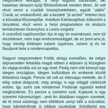
megismerni Moragot, a helyi legjobb barátnőjét, aki
hatalmas támaszt nyújt főhősnőnknek minden téren. Jó volt
részt venni a családi összejöveteleken, együtt "utálni"
Clarát, az unokanővért, aki a kezdeti "jó arcból" hirtelen lesz
a közutálat főszereplője. Imádtam Edinburghban kóborolni a
lányokkal, részt venni a helyi programokon és elutazni
természtesen Grannyhoz a Lewis szigetre.
A szerzőnő naplószerűen írja le egy év eseményeit, nem túl
részletesen, nem napi rendszerességgel, de ez pont arra jó,
hogy mindig történjen valami izgalmas, valami új és ne
fásuljunk bele a mindennapokba.
Nagyon megszerettem Fridát, ahogy esendően, de mégis
talpraesetten feltalálta magát ebben a teljesen új közegben
és végigcsinálta ezt az egy évet. Pedig nem volt könnyű egy
idegen országban, idegen kultúrában és emberek között
feltalálnia magát. Persze ott volt az édesapja mellette, de ő
elég sokat dolgozott, meg amúgy is egy eléggé zárkózott
ember, így azért sok mindennel Fridának egyedül kellett
megküzdenie. És persze a szerelmi szál. Kaptunk is egy
szerelmi háromszöget - amit én általában nagyon szeretek,
de itt most valahogy nem töltöttünk annyi időt a srácokkal,
hogy bármelyiknek is jobban szurkoljak. Körülbelül egy