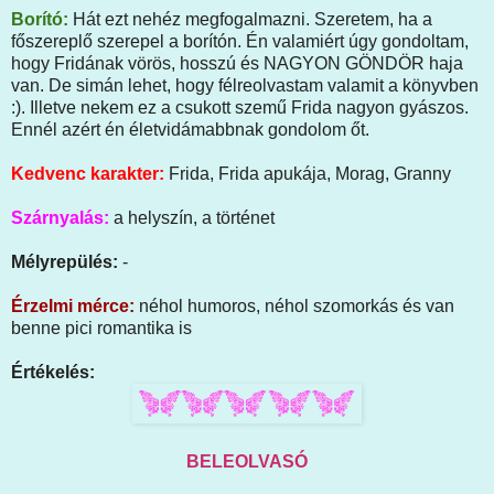
Borító:
Hát ezt nehéz megfogalmazni. Szeretem, ha a
főszereplő szerepel a borítón. Én valamiért úgy gondoltam,
hogy Fridának vörös, hosszú és NAGYON GÖNDÖR haja
van. De simán lehet, hogy félreolvastam valamit a könyvben
:). Illetve nekem ez a csukott szemű Frida nagyon gyászos.
Ennél azért én életvidámabbnak gondolom őt.
Kedvenc karakter:
Frida, Frida apukája, Morag, Granny
Szárnyalás:
a helyszín, a történet
Mélyrepülés:
-
Érzelmi mérce:
néhol humoros, néhol szomorkás és van
benne pici romantika is
Értékelés:
BELEOLVASÓ