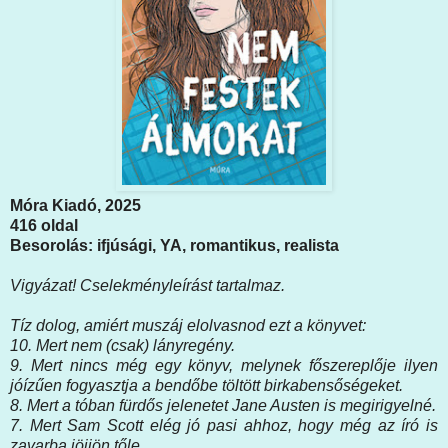
Móra Kiadó, 2025
416 oldal
Besorolás: ifjúsági, YA, romantikus, realista
Vigyázat! Cselekményleírást tartalmaz.
Tíz dolog, amiért muszáj elolvasnod ezt a könyvet:
10. Mert nem (csak) lányregény.
9. Mert nincs még egy könyv, melynek főszereplője ilyen
jóízűen fogyasztja a bendőbe töltött birkabensőségeket.
8. Mert a tóban fürdős jelenetet Jane Austen is megirigyelné.
7. Mert Sam Scott elég jó pasi ahhoz, hogy még az író is
zavarba jöjjön tőle.