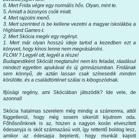
6. Mert Frida végre egy normális hős. Olyan, mint te.
5. Amiatt a bizonyos csók miatt.
4. Mert rajzolni menő.
3. Mert szerinted is be kellene vezetni a magyar iskolákba a
Highland Games-t.
2. Mert Skócia megér egy regényt.
1. Mert már olyan hosszú ideje tartod a kezedben ezt a
könyvet, hogy kínos lenne nem megvásárolni.
FLOW ? Legyél ott, legyél a része!
Budapestiként Skóciát megtanulni nem kis feladat, ráadásul
mindezt egyetlen apukával és új gimnáziumban. Fridának
sem könnyű, de aztán lassan csak színesedik minden
körülötte, és a családtörténet szálai is kibogozódnak.
Ifjúsági regény, ami Skóciában játszódik? Ide vele, de
azonnal!
Skócia hatalmas szerelem még mindig a számomra, attól
függetlenül, hogy még sosem sikerült kijutnom oda.
Főhősnőnknek is az, hiszen a nagyon korán elveszített
édesanyja is skót származású volt, így rettentő boldog lesz,
amikor az édesapja bejelenti, hogy munkát kapott