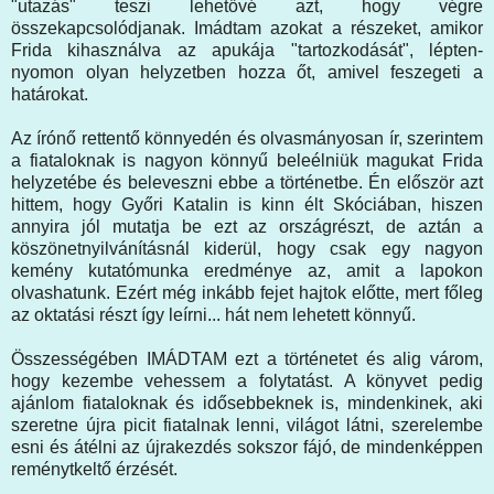
"utazás" teszi lehetővé azt, hogy végre
összekapcsolódjanak. Imádtam azokat a részeket, amikor
Frida kihasználva az apukája "tartozkodását", lépten-
nyomon olyan helyzetben hozza őt, amivel feszegeti a
határokat.
Az írónő rettentő könnyedén és olvasmányosan ír, szerintem
a fiataloknak is nagyon könnyű beleélniük magukat Frida
helyzetébe és beleveszni ebbe a történetbe. Én először azt
hittem, hogy Győri Katalin is kinn élt Skóciában, hiszen
annyira jól mutatja be ezt az országrészt, de aztán a
köszönetnyilvánításnál kiderül, hogy csak egy nagyon
kemény kutatómunka eredménye az, amit a lapokon
olvashatunk. Ezért még inkább fejet hajtok előtte, mert főleg
az oktatási részt így leírni... hát nem lehetett könnyű.
Összességében IMÁDTAM ezt a történetet és alig várom,
hogy kezembe vehessem a folytatást. A könyvet pedig
ajánlom fiataloknak és idősebbeknek is, mindenkinek, aki
szeretne újra picit fiatalnak lenni, világot látni, szerelembe
esni és átélni az újrakezdés sokszor fájó, de mindenképpen
reménytkeltő érzését.