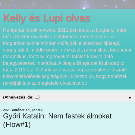
Kelly és Lupi olvas
Hungarian book reviews. 2011-ben indult a blogunk, mára
már 1300+ könyvkritika tartalommal rendelkezünk. A
blogunkon szinte minden műfajból, elsősorban ifjúsági,
young adult, middle grade, new adult, romantikus, történelmi
romantikus, fantasy regényekről találsz könyvajánló
bejegyzéseket, interjúkat. A blog a Blogturné Klub alapító
tagja 2013 óta. Célunk az olvasás népszerűsítése, őszinte
könyvértékelések segítségével. Köszönjük, hogy benéztél,
reméljük találsz megfelelő olvasnivalót!
▼
2025. október 17., péntek
Győri Katalin: Nem ​festek álmokat
(Flow#1)