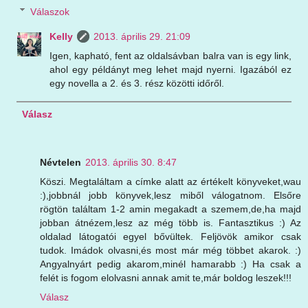
Válaszok
Kelly
2013. április 29. 21:09
Igen, kapható, fent az oldalsávban balra van is egy link,
ahol egy példányt meg lehet majd nyerni. Igazából ez
egy novella a 2. és 3. rész közötti időről.
Válasz
Névtelen
2013. április 30. 8:47
Köszi. Megtaláltam a címke alatt az értékelt könyveket,wau
:),jobbnál jobb könyvek,lesz miből válogatnom. Elsőre
rögtön találtam 1-2 amin megakadt a szemem,de,ha majd
jobban átnézem,lesz az még több is. Fantasztikus :) Az
oldalad látogatói egyel bővültek. Feljövök amikor csak
tudok. Imádok olvasni,és most már még többet akarok. :)
Angyalnyárt pedig akarom,minél hamarabb :) Ha csak a
felét is fogom elolvasni annak amit te,már boldog leszek!!!
Válasz