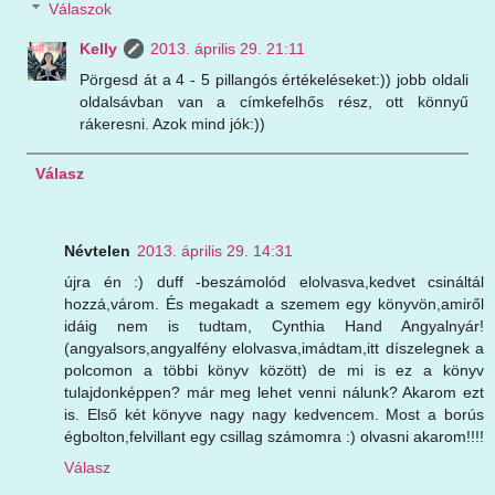
Válaszok
Kelly
2013. április 29. 21:11
Pörgesd át a 4 - 5 pillangós értékeléseket:)) jobb oldali
oldalsávban van a címkefelhős rész, ott könnyű
rákeresni. Azok mind jók:))
Válasz
Névtelen
2013. április 29. 14:31
újra én :) duff -beszámolód elolvasva,kedvet csináltál
hozzá,várom. És megakadt a szemem egy könyvön,amiről
idáig nem is tudtam, Cynthia Hand Angyalnyár!
(angyalsors,angyalfény elolvasva,imádtam,itt díszelegnek a
polcomon a többi könyv között) de mi is ez a könyv
tulajdonképpen? már meg lehet venni nálunk? Akarom ezt
is. Első két könyve nagy nagy kedvencem. Most a borús
égbolton,felvillant egy csillag számomra :) olvasni akarom!!!!
Válasz