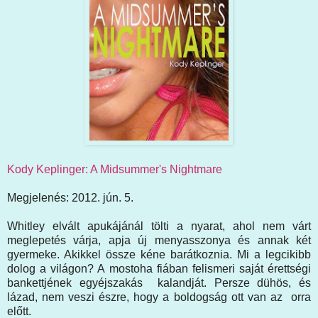
Kody Keplinger: A Midsummer's Nightmare
Megjelenés: 2012. jún. 5.
Whitley elvált apukájánál tölti a nyarat, ahol nem várt
meglepetés várja, apja új menyasszonya és annak két
gyermeke. Akikkel össze kéne barátkoznia. Mi a legcikibb
dolog a világon? A mostoha fiában felismeri saját érettségi
bankettjének egyéjszakás kalandját. Persze dühös, és
lázad, nem veszi észre, hogy a boldogság ott van az orra
előtt.