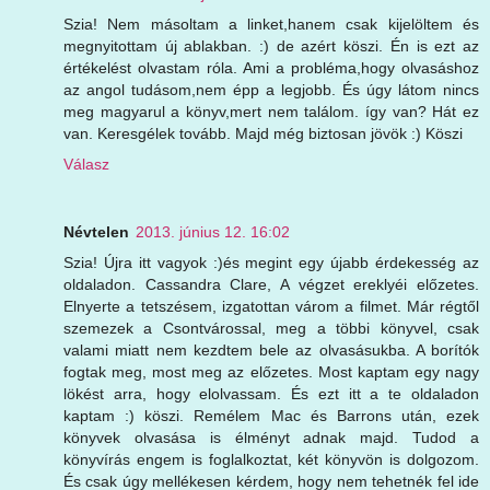
Szia! Nem másoltam a linket,hanem csak kijelöltem és
megnyitottam új ablakban. :) de azért köszi. Én is ezt az
értékelést olvastam róla. Ami a probléma,hogy olvasáshoz
az angol tudásom,nem épp a legjobb. És úgy látom nincs
meg magyarul a könyv,mert nem találom. így van? Hát ez
van. Keresgélek tovább. Majd még biztosan jövök :) Köszi
Válasz
Névtelen
2013. június 12. 16:02
Szia! Újra itt vagyok :)és megint egy újabb érdekesség az
oldaladon. Cassandra Clare, A végzet ereklyéi előzetes.
Elnyerte a tetszésem, izgatottan várom a filmet. Már régtől
szemezek a Csontvárossal, meg a többi könyvel, csak
valami miatt nem kezdtem bele az olvasásukba. A borítók
fogtak meg, most meg az előzetes. Most kaptam egy nagy
lökést arra, hogy elolvassam. És ezt itt a te oldaladon
kaptam :) köszi. Remélem Mac és Barrons után, ezek
könyvek olvasása is élményt adnak majd. Tudod a
könyvírás engem is foglalkoztat, két könyvön is dolgozom.
És csak úgy mellékesen kérdem, hogy nem tehetnék fel ide