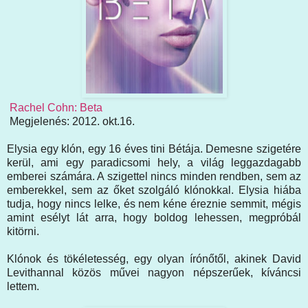
Rachel Cohn: Beta
Megjelenés: 2012. okt.16.
Elysia egy klón, egy 16 éves tini Bétája. Demesne szigetére
kerül, ami egy paradicsomi hely, a világ leggazdagabb
emberei számára. A szigettel nincs minden rendben, sem az
emberekkel, sem az őket szolgáló klónokkal. Elysia hiába
tudja, hogy nincs lelke, és nem kéne éreznie semmit, mégis
amint esélyt lát arra, hogy boldog lehessen, megpróbál
kitörni.
Klónok és tökéletesség, egy olyan írónőtől, akinek David
Levithannal közös művei nagyon népszerűek, kíváncsi
lettem.