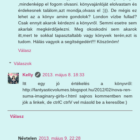
,mindenképp el fogom olvasni. könyvajánlóját elolvastam és
érdekesnek találom,azt mondja,olvass el :))). De mégis ez
lehet az a könyv amire gondolok? London vízbe fullad?
Csak ennyit akarok kérdezni a könyvről. Semmi esetre sem
akarlak megkérdőjelezni. Meg okoskodni sem akarok
itt,mert te sokkal tapasztaltabb vagy könyvek terén,ezt is
tudom. Hálás vagyok a segítségedért!!! Köszönöm!
Válasz
Válaszok
Kelly
2013. május 8. 18:33
Itt egy jó értékelés a könyvről:
http://fantyasticvolumes.blogspot.hu/2012/02/nova-ren-
suma-imaginary-girls-r.html sajnos kommentben nem
jók a linkek, de ctrlC ctrlV vel másold be a keresőbe:)
Válasz
Névtelen
2013. május 9. 22:28