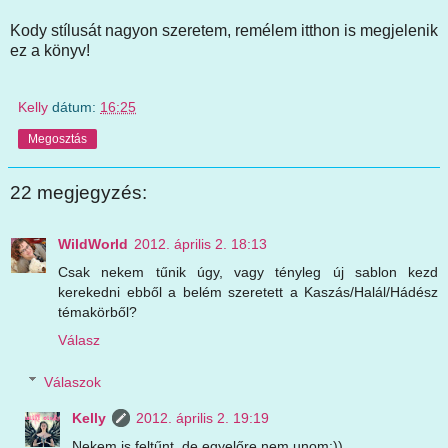
Kody stílusát nagyon szeretem, remélem itthon is megjelenik
ez a könyv!
Kelly
dátum:
16:25
Megosztás
22 megjegyzés:
WildWorld
2012. április 2. 18:13
Csak nekem tűnik úgy, vagy tényleg új sablon kezd
kerekedni ebből a belém szeretett a Kaszás/Halál/Hádész
témakörből?
Válasz
Válaszok
Kelly
2012. április 2. 19:19
Nekem is feltűnt, de egyelőre nem unom:))