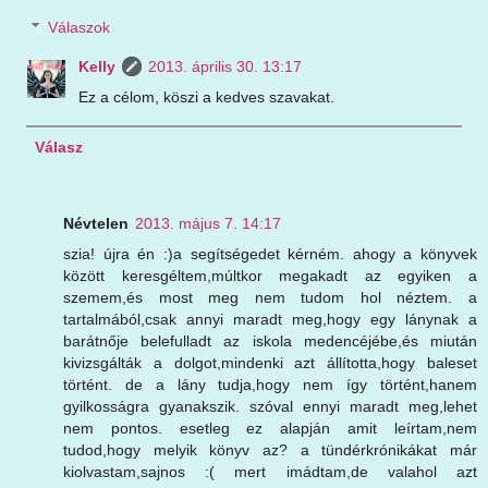
Válaszok
Kelly
2013. április 30. 13:17
Ez a célom, köszi a kedves szavakat.
Válasz
Névtelen
2013. május 7. 14:17
szia! újra én :)a segítségedet kérném. ahogy a könyvek
között keresgéltem,múltkor megakadt az egyiken a
szemem,és most meg nem tudom hol néztem. a
tartalmából,csak annyi maradt meg,hogy egy lánynak a
barátnője belefulladt az iskola medencéjébe,és miután
kivizsgálták a dolgot,mindenki azt állította,hogy baleset
történt. de a lány tudja,hogy nem így történt,hanem
gyilkosságra gyanakszik. szóval ennyi maradt meg,lehet
nem pontos. esetleg ez alapján amit leírtam,nem
tudod,hogy melyik könyv az? a tündérkrónikákat már
kiolvastam,sajnos :( mert imádtam,de valahol azt