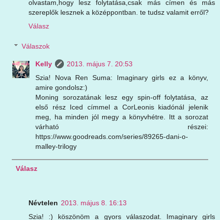
olvastam,hogy lesz folytatása,csak más címen és más
szereplők lesznek a középpontban. te tudsz valamit erről?
Válasz
Válaszok
Kelly
2013. május 7. 20:53
Szia! Nova Ren Suma: Imaginary girls ez a könyv,
amire gondolsz:)
Moning sorozatának lesz egy spin-off folytatása, az
első rész Iced címmel a CorLeonis kiadónál jelenik
meg, ha minden jól megy a könyvhétre. Itt a sorozat
várható részei:
https://www.goodreads.com/series/89265-dani-o-
malley-trilogy
Válasz
Névtelen
2013. május 8. 16:13
Szia! :) köszönöm a gyors válaszodat. Imaginary girls