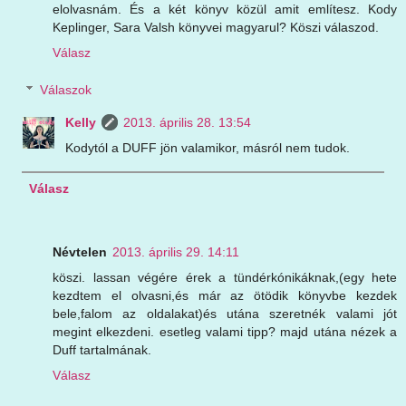
elolvasnám. És a két könyv közül amit említesz. Kody
Keplinger, Sara Valsh könyvei magyarul? Köszi válaszod.
Válasz
Válaszok
Kelly
2013. április 28. 13:54
Kodytól a DUFF jön valamikor, másról nem tudok.
Válasz
Névtelen
2013. április 29. 14:11
köszi. lassan végére érek a tündérkónikáknak,(egy hete
kezdtem el olvasni,és már az ötödik könyvbe kezdek
bele,falom az oldalakat)és utána szeretnék valami jót
megint elkezdeni. esetleg valami tipp? majd utána nézek a
Duff tartalmának.
Válasz