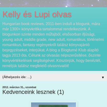
Kelly és Lupi olvas
Hungarian book reviews. 2011-ben indult a blogunk, mára
már 1300+ könyvkritika tartalommal rendelkezünk. A
blogunkon szinte minden műfajból, elsősorban ifjúsági,
young adult, middle grade, new adult, romantikus, történelmi
romantikus, fantasy regényekről találsz könyvajánló
bejegyzéseket, interjúkat. A blog a Blogturné Klub alapító
tagja 2013 óta. Célunk az olvasás népszerűsítése, őszinte
könyvértékelések segítségével. Köszönjük, hogy benéztél,
reméljük találsz megfelelő olvasnivalót!
▼
2012. március 31., szombat
Kedvenceink lesznek (1)