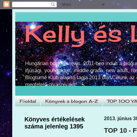
Kelly és 
Hungarian book reviews. 2011-ben indult a blog
ifjúsági, young adult, middle grade, new adult, r
Blogturné Klub alapító tagja 2013 óta. Célunk az
megfelelő olvasnivalót!
Főoldal
Könyvek a blogon A-Z
TOP 100 Y
Könyves értékelések
2013. június 3
száma jelenleg 1395
TOP 10 -