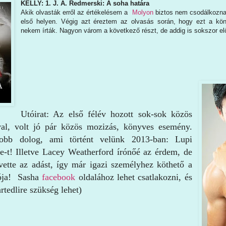
KELLY: 1. J. A. Redmerski: A soha határa
Akik olvasták erről az értékelésem a
Molyon
biztos nem csodálkozna
első helyen. Végig azt éreztem az olvasás során, hogy ezt a kön
nekem írták. Nagyon várom a következő részt, de addig is sokszor 
Utóirat: Az első félév hozott sok-sok közös
al, volt jó pár közös mozizás, könyves esemény.
obb dolog, ami történt velünk 2013-ban: Lupi
e-t! Illetve Lacey Weatherford írónőé az érdem, de
vette az adást, így már igazi személyhez köthető a
ója! Sasha
facebook
oldalához lehet csatlakozni, és
rtedlire szükség lehet)