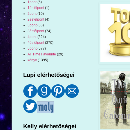
1pont
(5)
1ésfélpont
(1)
2pont
(10)
2ésfélpont
(4)
3pont
(36)
3ésfélpont
(74)
4pont
(324)
4ésfélpont
(370)
5pont
(577)
All Time Favourite
(29)
könyv
(1395)
Lupi elérhetőségei
Kelly elérhetőségei