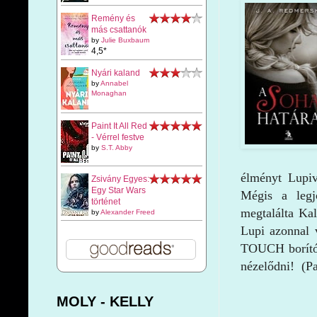
Remény és
más csattanók
by
Julie Buxbaum
4,5*
Nyári kaland
by
Annabel
Monaghan
Paint It All Red
- Vérrel festve
by
S.T. Abby
élményt Lupiv
Zsivány Egyes:
Egy Star Wars
Mégis a legj
történet
megtalálta Kal
by
Alexander Freed
Lupi azonnal 
TOUCH borít
nézelődni! (Pa
MOLY - KELLY