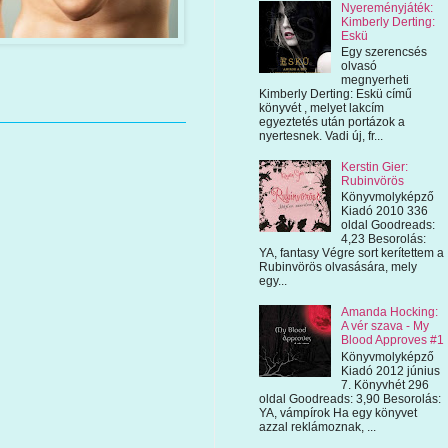
Nyereményjáték:
Kimberly Derting:
Eskü
Egy szerencsés
olvasó
megnyerheti
Kimberly Derting: Eskü című
könyvét , melyet lakcím
egyeztetés után portázok a
nyertesnek. Vadi új, fr...
Kerstin Gier:
Rubinvörös
Könyvmolyképző
Kiadó 2010 336
oldal Goodreads:
4,23 Besorolás:
YA, fantasy Végre sort kerítettem a
Rubinvörös olvasására, mely
egy...
Amanda Hocking:
A vér szava - My
Blood Approves #1
Könyvmolyképző
Kiadó 2012 június
7. Könyvhét 296
oldal Goodreads: 3,90 Besorolás:
YA, vámpírok Ha egy könyvet
azzal reklámoznak, ...