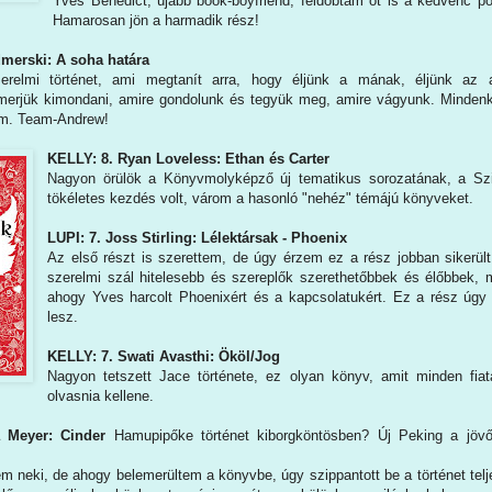
Yves Benedict, újabb book-boyfriend, feldobtam őt is a kedvenc po
Hamarosan jön a harmadik rész!
dmerski: A soha határa
relmi történet, ami megtanít arra, hogy éljünk a mának, éljünk az a
 merjük kimondani, amire gondolunk és tegyük meg, amire vágyunk. Minden
om. Team-Andrew!
KELLY: 8. Ryan Loveless: Ethan és Carter
Nagyon örülök a Könyvmolyképző új tematikus sorozatának, a Szi
tökéletes kezdés volt, várom a hasonló "nehéz" témájú könyveket.
LUPI: 7. Joss Stirling: Lélektársak - Phoenix
Az első részt is szerettem, de úgy érzem ez a rész jobban sikerült.
szerelmi szál hitelesebb és szereplők szerethetőbbek és élőbbek, 
ahogy Yves harcolt Phoenixért és a kapcsolatukért. Ez a rész úgy 
lesz.
KELLY: 7. Swati Avasthi: Ököl/Jog
Nagyon tetszett Jace története, ez olyan könyv, amit minden fiat
olvasnia kellene.
a Meyer: Cinder
Hamupipőke történet kiborgköntösben? Új Peking a jöv
em neki, de ahogy belemerültem a könyvbe, úgy szippantott be a történet telj