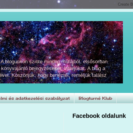
 A blogunkon szinte minden műfajból, elsősorban
 könyvajánló bejegyzéseket, interjúkat. A blog a
ével. Köszönjük, hogy benéztél, reméljük találsz
lmi és adatkezelési szabályzat
Blogturné Klub
Facebook oldalunk