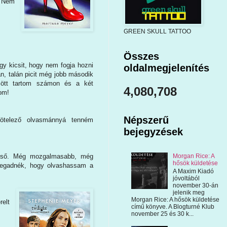
. Nem
GREEN SKULL TATTOO
.
Összes
gy kicsit, hogy nem fogja hozni
oldalmegjelenítés
an, talán picit még jobb második
özött tartom számon és a két
4,080,708
dom!
Népszerű
ötelező olvasmánnyá tenném
bejegyzések
Morgan Rice: A
 első. Még mozgalmasabb, még
hősök küldetése
 megadnék, hogy olvashassam a
A Maxim Kiadó
jóvoltából
november 30-án
jelenik meg
Morgan Rice: A hősök küldetése
relt
című könyve. A Blogturné Klub
november 25 és 30 k...