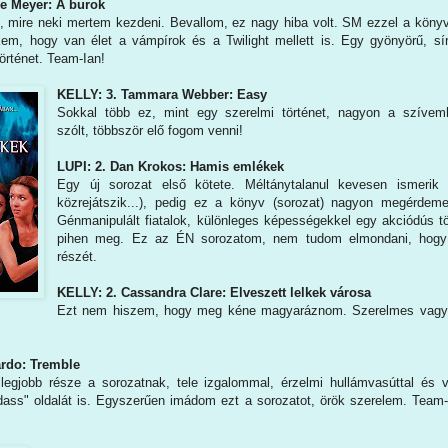
ie Meyer: A burok
, mire neki mertem kezdeni. Bevallom, ez nagy hiba volt. SM ezzel a köny
kem, hogy van élet a vámpírok és a Twilight mellett is. Egy gyönyörű, sí
történet. Team-Ian!
KELLY: 3. Tammara Webber: Easy
Sokkal több ez, mint egy szerelmi történet, nagyon a szívem
szólt, többször elő fogom venni!
LUPI: 2. Dan Krokos: Hamis emlékek
Egy új sorozat első kötete. Méltánytalanul kevesen ismerik 
közrejátszik...), pedig ez a könyv (sorozat) nagyon megérdeme
Génmanipulált fiatalok, különleges képességekkel egy akciódús t
pihen meg. Ez az ÉN sorozatom, nem tudom elmondani, hogy
részét.
KELLY: 2. Cassandra Clare: Elveszett lelkek városa
Ezt nem hiszem, hogy meg kéne magyaráznom. Szerelmes vagy
ardo: Tremble
legjobb része a sorozatnak, tele izgalommal, érzelmi hullámvasúttal és 
adass" oldalát is. Egyszerűen imádom ezt a sorozatot, örök szerelem. Team