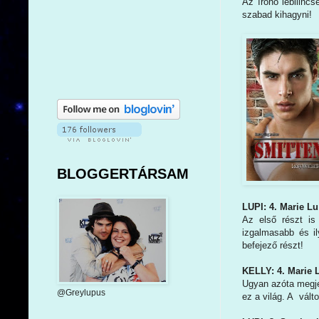
Az írónő lebilinc
szabad kihagyni!
BLOGGERTÁRSAM
LUPI: 4. Marie Lu
Az első részt is
izgalmasabb és i
befejező részt!
KELLY: 4. Marie 
Ugyan azóta megje
@Greylupus
ez a világ. A vált