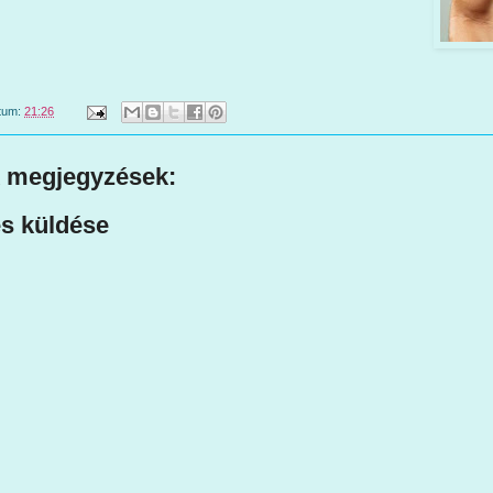
tum:
21:26
 megjegyzések:
s küldése