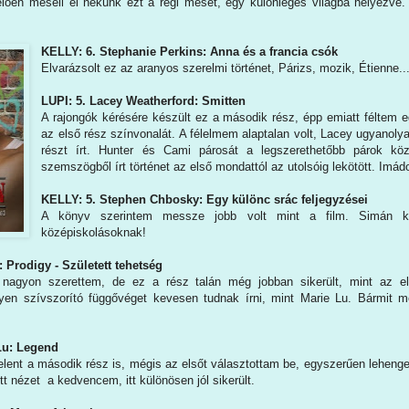
selően meséli el nekünk ezt a régi mesét, egy különleges világba helyezve
KELLY: 6. Stephanie Perkins: Anna és a francia csók
Elvarázsolt ez az aranyos szerelmi történet, Párizs, mozik, Étienne..
LUPI: 5. Lacey Weatherford: Smitten
A rajongók kérésére készült ez a második rész, épp emiatt féltem e
az első rész színvonalát. A félelmem alaptalan volt, Lacey ugyanoly
részt írt. Hunter és Cami párosát a legszerethetőbb párok k
szemszögből írt történet az első mondattól az utolsóig lekötött. Imá
KELLY: 5. Stephen Chbosky: Egy különc srác feljegyzései
A könyv szerintem messze jobb volt mint a film. Simán k
középiskolásoknak!
: Prodigy - Született tehetség
 nagyon szerettem, de ez a rész talán még jobban sikerült, mint az
lyen szívszorító függővéget kevesen tudnak írni, mint Marie Lu. Bármit
Lu: Legend
lent a második rész is, mégis az elsőt választottam be, egyszerűen lehenge
ott nézet a kedvencem, itt különösen jól sikerült.