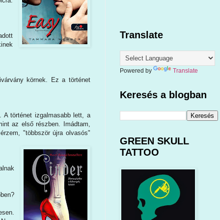
lcra.
Translate
dott
kinek
Powered by
Translate
várvány körnek. Ez a történet
Keresés a blogban
 A történet izgalmasabb lett, a
mint az első részben. Imádtam,
érzem, "többször újra olvasós"
GREEN SKULL
TATTOO
alnak
őben?
esen.