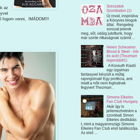
Sorozatok
k az
Szombaton (1)
yvet
Új rovat, inspirálva
elő fogom venni, IMÁDOM!!!
a Könyves blogok
által. Rengeteg
sorozat jelenik
meg, sőt, odáig jutottunk, hogy
már szinte ritkaságnak számít ...
Helen Scheuerer:
Blood & Steel - Vér
és acél (Thezmarr
legendái#1)
A Kossuth Kiadó
egy izgalmas
fantasyvel készült a műfaj
rajongóinak! Egy profécia, ami
miatt a nők nem foghatnak
fegyvert Thezmarr...
Simone Elkeles
Fan Club Hungary
Akár így is
jellemezhetném a
szombati Simon
Elkeles dedikálás
t, mint a magyarországi Simone
Elkeles Fan Club első találkozója.
Az első ...