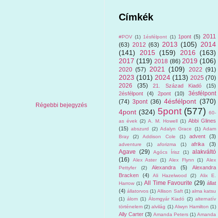
Címkék
2011
1pont
(5)
#POV
(1)
1ésfélpont
(1)
2013
(105)
2014
(63)
2012
(63)
(141)
2015
(159)
2016
(163)
2017
(119)
2019
(106)
2018
(86)
2021
(109)
2020
(57)
2022
(91)
2023
(101)
2024
(113)
2025
(70)
2026
(35)
21. Század Kiadó
(15)
3ésfélpont
2ésfélpont
(4)
2pont
(10)
4ésfélpont
(370)
(74)
3pont
(36)
Régebbi bejegyzés
5pont
(577)
4pont
(324)
60-
Abbi Glines
as évek
(2)
A. M. Howell
(1)
(15)
abszurd
(2)
Adalyn Grace
(1)
Adam
advent
(3)
Bray
(2)
Addison Cole
(1)
afrika
(3)
adventure
(1)
aforizma
(1)
Agave
(29)
alakváltó
Agócs Írisz
(1)
(16)
Alex Aster
(1)
Alex Flynn
(1)
Alex
Alexandra
(5)
Alexandra
Pettyfer
(2)
Bracken
(4)
Ali Hazelwood
(2)
Alix E.
All Time Favourite
(29)
állat
Harrow
(1)
(4)
állatorvos
(1)
Allison Saft
(1)
alma katsu
(1)
álom
(1)
Álomgyár Kiadó
(2)
alternatív
történelem
(2)
alvilág
(1)
Alwyn Hamilton
(1)
Ally Carter
(3)
Amanda Peters
(1)
Amanda