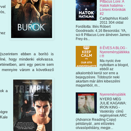
Pittacus Lore: A
Hatok hatalma -
vvel
Lórieni Krónikák
rós,
#2
Cartaphilus Kiadó
2011 304 oldal
Fordította: Illés Róbert
Goodreads: 4,16 Besorolás: YA,
hez
sci-fi Pittacus Lore álnéven James
Frey és...
8 ÉVES A BLOG -
Nyereményjátékka
(szerintem ebben a borító is
l !!!
lné, hogy mindenki elolvassa.
Ma nyolc éve
örténetben, ami egy percre sem
nyitottam a blogot,
ebből az
 mennyire várom a következő
alkalomból kerül sor erre a
bejegyzésre. Többször neki
akartam már állni kibeszélni
magamból, m...
ok a
Nyereményjáték
NYERD MEG
JULIE KAGAWA:
IRON KING -
Vaskirály című
végre
regényének ARC
-Kale
(Advance Reading Copy)
példányát , ami előzetes
olvasópéldány, megje...