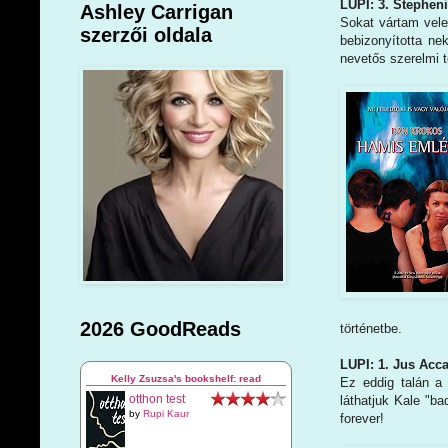
LUPI: 3. Stephen
Ashley Carrigan
Sokat vártam vele
szerzői oldala
bebizonyította ne
nevetős szerelmi 
2026 GoodReads
történetbe.
LUPI: 1. Jus Acc
Kelly Zsuzsa's bookshelf: read
Ez eddig talán a 
otthon test
láthatjuk Kale "b
by
Rupi Kaur
forever!