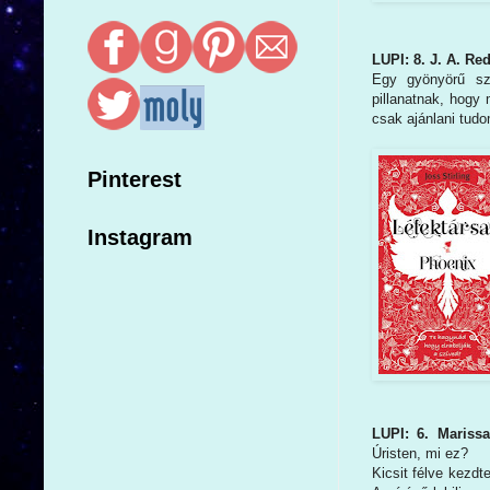
LUPI: 8. J. A. Re
Egy gyönyörű sze
pillanatnak, hogy
csak ajánlani tud
Pinterest
Instagram
LUPI: 6. Mariss
Úristen, mi ez?
Kicsit félve kezdt