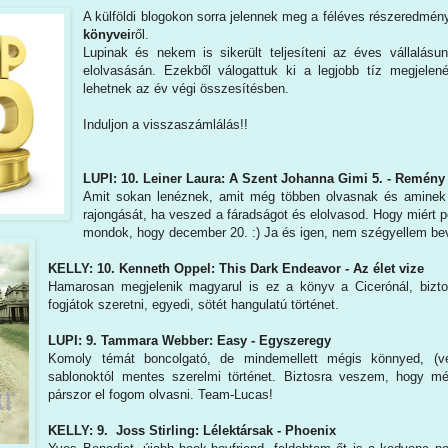
A külföldi blogokon sorra jelennek meg a féléves részeredmé
könyvei
ről.
Lupinak és nekem is sikerült teljesíteni az éves vállalásu
elolvasásán. Ezekből válogattuk ki a legjobb tíz megjelen
lehetnek az év végi összesítésben.
Induljon a visszaszámlálás!!
LUPI: 10. Leiner Laura: A Szent Johanna Gimi 5. - Remény
Amit sokan lenéznek, amit még többen olvasnak és aminek
rajongását, ha veszed a fáradságot és elolvasod. Hogy miért p
mondok, hogy december 20. :) Ja és igen, nem szégyellem beva
KELLY: 10. Kenneth Oppel: This Dark Endeavor - Az élet vize
Hamarosan megjelenik magyarul is ez a könyv a Cicerónál, biz
fogjátok szeretni, egyedi, sötét hangulatú történet.
LUPI: 9. Tammara Webber: Easy - Egyszeregy
Komoly témát boncolgató, de mindemellett mégis könnyed, (vé
sablonoktól mentes szerelmi történet. Biztosra veszem, hogy m
párszor el fogom olvasni. Team-Lucas!
KELLY: 9. Joss Stirling: Lélektársak - Phoenix