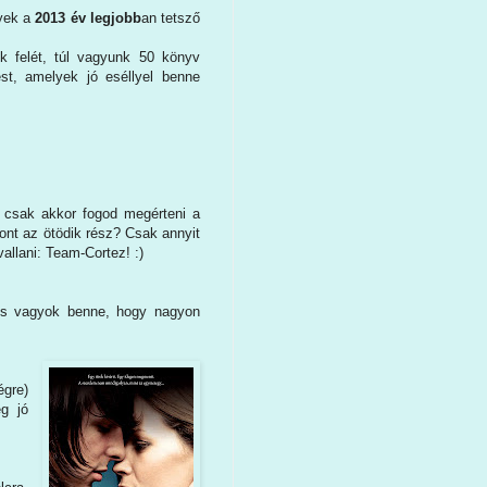
nyek a
2013 év legjobb
an tetsző
nk felét, túl vagyunk 50 könyv
ést, amelyek jó eséllyel benne
 csak akkor fogod megérteni a
ont az ötödik rész? Csak annyit
llani: Team-Cortez! :)
tos vagyok benne, hogy nagyon
gre)
ég jó