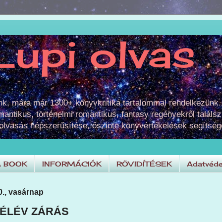
Lupi olvas
unk, mára már 1300+ könyvkritika tartalommal rendelkezünk.
omantikus, történelmi romantikus, fantasy regényekről találsz
 olvasás népszerűsítése, őszinte könyvértékelések segítség
A BOOK
INFORMÁCIÓK
RÖVIDÍTÉSEK
Adatvéde
0., vasárnap
 FÉLÉV ZÁRÁS