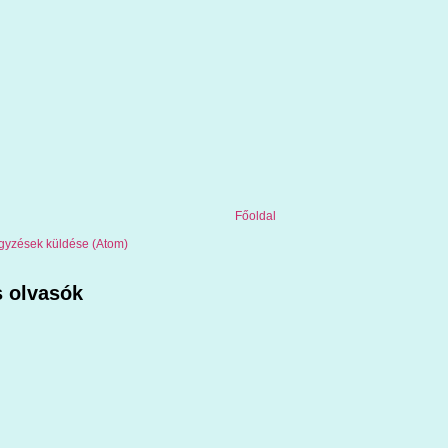
Főoldal
gyzések küldése (Atom)
 olvasók