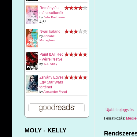
Remény és
más csattanók
by
Julie Buxbaum
4,5*
Nyári kaland
by
Annabel
Monaghan
Paint It All Red
- Vérrel festve
by
S.T. Abby
Zsivány Egyes:
Egy Star Wars
történet
by
Alexander Freed
Újabb bejegyzés
Feliratkozás:
Megje
MOLY - KELLY
Rendszeres