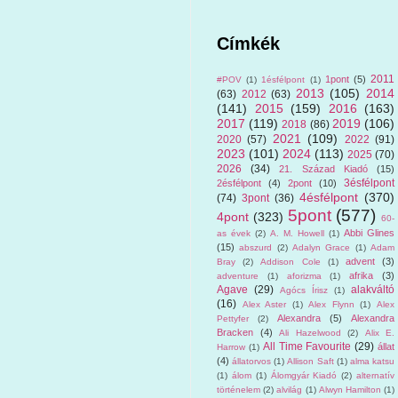
Címkék
2011
1pont
(5)
#POV
(1)
1ésfélpont
(1)
2013
(105)
2014
(63)
2012
(63)
(141)
2015
(159)
2016
(163)
2017
(119)
2019
(106)
2018
(86)
2021
(109)
2020
(57)
2022
(91)
2023
(101)
2024
(113)
2025
(70)
2026
(34)
21. Század Kiadó
(15)
3ésfélpont
2ésfélpont
(4)
2pont
(10)
4ésfélpont
(370)
(74)
3pont
(36)
5pont
(577)
4pont
(323)
60-
Abbi Glines
as évek
(2)
A. M. Howell
(1)
(15)
abszurd
(2)
Adalyn Grace
(1)
Adam
advent
(3)
Bray
(2)
Addison Cole
(1)
afrika
(3)
adventure
(1)
aforizma
(1)
Agave
(29)
alakváltó
Agócs Írisz
(1)
(16)
Alex Aster
(1)
Alex Flynn
(1)
Alex
Alexandra
(5)
Alexandra
Pettyfer
(2)
Bracken
(4)
Ali Hazelwood
(2)
Alix E.
All Time Favourite
(29)
állat
Harrow
(1)
(4)
állatorvos
(1)
Allison Saft
(1)
alma katsu
(1)
álom
(1)
Álomgyár Kiadó
(2)
alternatív
történelem
(2)
alvilág
(1)
Alwyn Hamilton
(1)