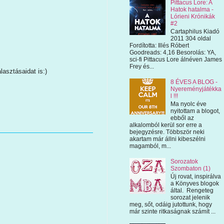
Pittacus Lore: A
Hatok hatalma -
Lórieni Krónikák
#2
Cartaphilus Kiadó
2011 304 oldal
Fordította: Illés Róbert
Goodreads: 4,16 Besorolás: YA,
sci-fi Pittacus Lore álnéven James
Frey és...
asztásaidat is:)
8 ÉVES A BLOG -
Nyereményjátékka
l !!!
Ma nyolc éve
nyitottam a blogot,
ebből az
alkalomból kerül sor erre a
bejegyzésre. Többször neki
akartam már állni kibeszélni
magamból, m...
Sorozatok
Szombaton (1)
Új rovat, inspirálva
a Könyves blogok
által. Rengeteg
sorozat jelenik
meg, sőt, odáig jutottunk, hogy
már szinte ritkaságnak számít ...