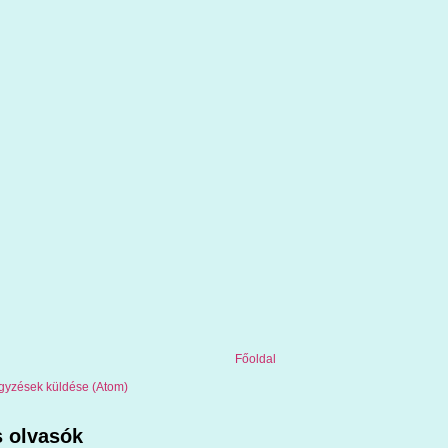
Főoldal
gyzések küldése (Atom)
 olvasók