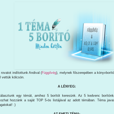
 rovatot indítottunk Andival (
Függővég
), melynek főszerepében a könyvborító
l vettük kölcsön.
A LÉNYEG:
választunk egy témát, amihez 5 borítót keresünk. Az 5 kedvenc borítónk
kozhat hozzánk a saját TOP 5-ös listájával az adott témában. Téma java
gatokat! :)
AZ EHETI TÉMA: