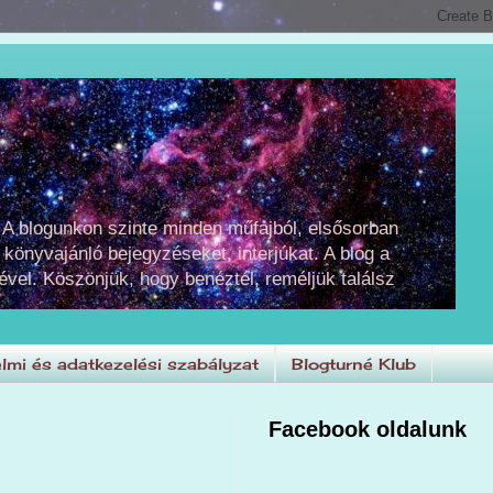
 A blogunkon szinte minden műfajból, elsősorban
 könyvajánló bejegyzéseket, interjúkat. A blog a
ével. Köszönjük, hogy benéztél, reméljük találsz
lmi és adatkezelési szabályzat
Blogturné Klub
Facebook oldalunk