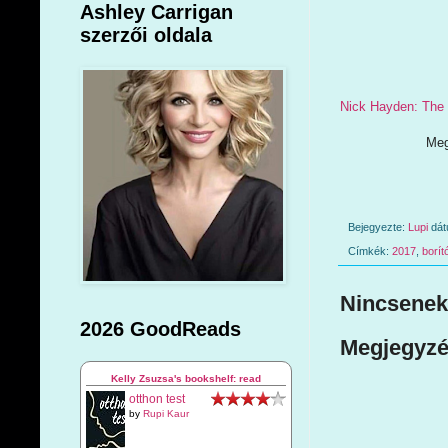
Ashley Carrigan
szerzői oldala
Nick Hayden: The
Meg
Bejegyezte:
Lupi
dá
Címkék:
2017
,
borít
Nincsenek
2026 GoodReads
Megjegyzé
Kelly Zsuzsa's bookshelf: read
otthon test
by
Rupi Kaur