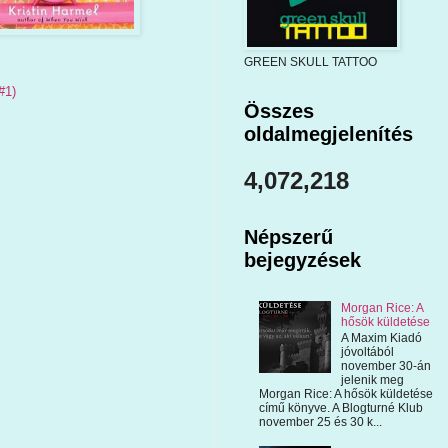
GREEN SKULL TATTOO
#1)
Összes
oldalmegjelenítés
4,072,218
Népszerű
bejegyzések
Morgan Rice: A
hősök küldetése
A Maxim Kiadó
jóvoltából
november 30-án
jelenik meg
Morgan Rice: A hősök küldetése
című könyve. A Blogturné Klub
november 25 és 30 k...