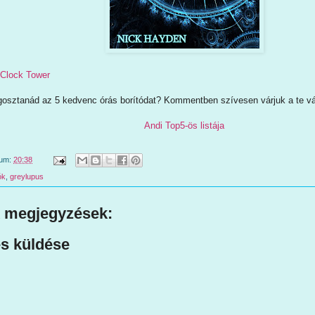
 Clock Tower
osztanád az 5 kedvenc órás borítódat? Kommentben szívesen várjuk a te vál
Andi Top5-ös listája
tum:
20:38
ók
,
greylupus
 megjegyzések:
s küldése