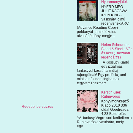
Nyereményjáték
NYERD MEG
JULIE KAGAWA:
IRON KING -
Vaskirály című
regényének ARC
(Advance Reading Copy)
példányát , ami előzetes
olvasópéldány, megje...
Helen Scheuerer:
Blood & Steel - Vér
és acél (Thezmarr
legendái#1)
A Kossuth Kiadó
egy izgalmas
fantasyvel készült a műfaj
rajongóinak! Egy profécia, ami
miatt a nők nem foghatnak
fegyvert Thezmarr...
Kerstin Gier:
Rubinvörös
Könyvmolyképző
Kiadó 2010 336
Régebbi bejegyzés
oldal Goodreads:
4,23 Besorolás:
YA, fantasy Végre sort kerítettem a
Rubinvörös olvasására, mely
egy...