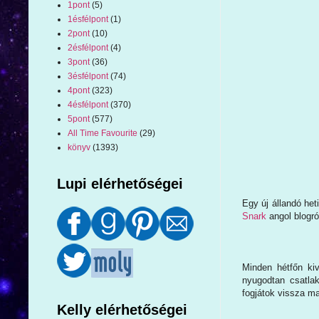
1pont
(5)
1ésfélpont
(1)
2pont
(10)
2ésfélpont
(4)
3pont
(36)
3ésfélpont
(74)
4pont
(323)
4ésfélpont
(370)
5pont
(577)
All Time Favourite
(29)
könyv
(1393)
Lupi elérhetőségei
Egy új állandó heti
Snark
angol blogró
Minden hétfőn ki
nyugodtan csatla
fogjátok vissza ma
Kelly elérhetőségei