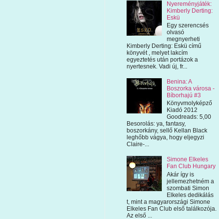
Nyereményjáték:
Kimberly Derting:
Eskü
Egy szerencsés
olvasó
megnyerheti
Kimberly Derting: Eskü című
könyvét , melyet lakcím
egyeztetés után portázok a
nyertesnek. Vadi új, fr...
Benina: A
Boszorka városa -
Bíborhajú #3
Könyvmolyképző
Kiadó 2012
Goodreads: 5,00
Besorolás: ya, fantasy,
boszorkány, sellő Kellan Black
leghőbb vágya, hogy eljegyzi
Claire-...
Simone Elkeles
Fan Club Hungary
Akár így is
jellemezhetném a
szombati Simon
Elkeles dedikálás
t, mint a magyarországi Simone
Elkeles Fan Club első találkozója.
Az első ...