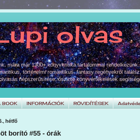
Lupi olvas
unk, mára már 1300+ könyvkritika tartalommal rendelkezünk.
omantikus, történelmi romantikus, fantasy regényekről találsz
 olvasás népszerűsítése, őszinte könyvértékelések segítség
A BOOK
INFORMÁCIÓK
RÖVIDÍTÉSEK
Adatvéde
., hétfő
öt borító #55 - órák