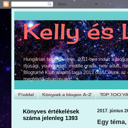
Kelly és 
Hungarian book reviews. 2011-ben indult a blog
ifjúsági, young adult, middle grade, new adult, r
Blogturné Klub alapító tagja 2013 óta. Célunk az
megfelelő olvasnivalót!
Főoldal
Könyvek a blogon A-Z
TOP 100 Y
Könyves értékelések
2017. június 26
száma jelenleg 1393
Egy téma, 