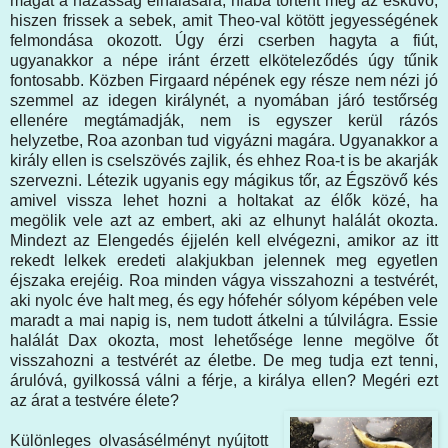
magát a házasság elhálására, hiába történt meg az esküvő,
hiszen frissek a sebek, amit Theo-val kötött jegyességének
felmondása okozott. Úgy érzi cserben hagyta a fiút,
ugyanakkor a népe iránt érzett elköteleződés úgy tűnik
fontosabb. Közben Firgaard népének egy része nem nézi jó
szemmel az idegen királynét, a nyomában járó testőrség
ellenére megtámadják, nem is egyszer kerül rázós
helyzetbe, Roa azonban tud vigyázni magára. Ugyanakkor a
király ellen is cselszövés zajlik, és ehhez Roa-t is be akarják
szervezni. Létezik ugyanis egy mágikus tőr, az Égszövő kés
amivel vissza lehet hozni a holtakat az élők közé, ha
megölik vele azt az embert, aki az elhunyt halálát okozta.
Mindezt az Elengedés éjjelén kell elvégezni, amikor az itt
rekedt lelkek eredeti alakjukban jelennek meg egyetlen
éjszaka erejéig. Roa minden vágya visszahozni a testvérét,
aki nyolc éve halt meg, és egy hófehér sólyom képében vele
maradt a mai napig is, nem tudott átkelni a túlvilágra. Essie
halálát Dax okozta, most lehetősége lenne megölve őt
visszahozni a testvérét az életbe. De meg tudja ezt tenni,
árulóvá, gyilkossá válni a férje, a királya ellen? Megéri ezt
az árat a testvére élete?
Különleges olvasásélményt nyújtott