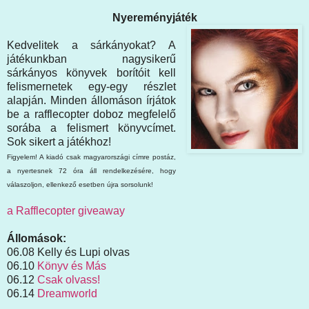
Nyereményjáték
Kedvelitek a sárkányokat? A
játékunkban nagysikerű
sárkányos könyvek borítóit kell
felismernetek egy-egy részlet
alapján. Minden állomáson írjátok
be a rafflecopter doboz megfelelő
sorába a felismert könyvcímet.
Sok sikert a játékhoz!
Figyelem! A kiadó csak magyarországi címre postáz,
a nyertesnek 72 óra áll rendelkezésére, hogy
válaszoljon, ellenkező esetben újra sorsolunk!
a Rafflecopter giveaway
Állomások:
06.08 Kelly és Lupi olvas
06.10
Könyv és Más
06.12
Csak olvass!
06.14
Dreamworld