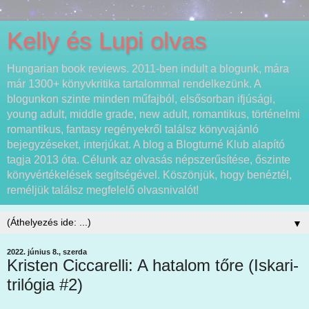
Kelly és Lupi olvas
Hungarian book reviews. 2011-ben indult a blogunk, mára
már 1300+ könyvkritika tartalommal rendelkezünk. A
blogunkon szinte minden műfajból, elsősorban ifjúsági,
young adult, middle grade, new adult, romantikus, történelmi
romantikus, fantasy regényekről találsz könyvajánló
bejegyzéseket, interjúkat. A blog a Blogturné Klub alapító
tagja 2013 óta. Célunk az olvasás népszerűsítése, őszinte
könyvértékelések segítségével. Köszönjük, hogy benéztél,
reméljük találsz megfelelő olvasnivalót!
▼
2022. június 8., szerda
Kristen Ciccarelli: A hatalom tőre (Iskari-
trilógia #2)