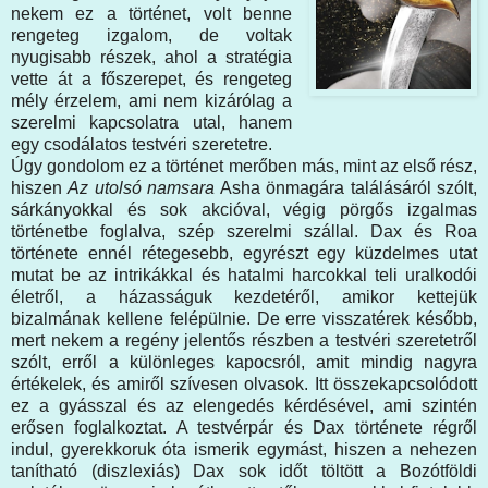
nekem ez a történet, volt benne
rengeteg izgalom, de voltak
nyugisabb részek, ahol a stratégia
vette át a főszerepet, és rengeteg
mély érzelem, ami nem kizárólag a
szerelmi kapcsolatra utal, hanem
egy csodálatos testvéri szeretetre.
Úgy gondolom ez a történet merőben más, mint az első rész,
hiszen
Az utolsó namsara
Asha önmagára találásáról szólt,
sárkányokkal és sok akcióval, végig pörgős izgalmas
történetbe foglalva, szép szerelmi szállal. Dax és Roa
története ennél rétegesebb, egyrészt egy küzdelmes utat
mutat be az intrikákkal és hatalmi harcokkal teli uralkodói
életről, a házasságuk kezdetéről, amikor kettejük
bizalmának kellene felépülnie. De erre visszatérek később,
mert nekem a regény jelentős részben a testvéri szeretetről
szólt, erről a különleges kapocsról, amit mindig nagyra
értékelek, és amiről szívesen olvasok. Itt összekapcsolódott
ez a gyásszal és az elengedés kérdésével, ami szintén
erősen foglalkoztat. A testvérpár és Dax története régről
indul, gyerekkoruk óta ismerik egymást, hiszen a nehezen
tanítható (diszlexiás) Dax sok időt töltött a Bozótföldi