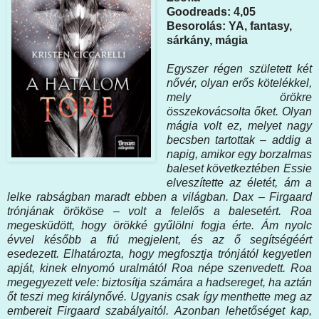
Goodreads: 4,05
Besorolás: YA, fantasy,
sárkány, mágia
Egyszer régen született két
nővér, olyan erős kötelékkel,
mely örökre
összekovácsolta őket. Olyan
mágia volt ez, melyet nagy
becsben tartottak – addig a
napig, amikor egy borzalmas
baleset következtében Essie
elveszítette az életét, ám a
lelke rabságban maradt ebben a világban. Dax – Firgaard
trónjának örököse – volt a felelős a balesetért. Roa
megesküdött, hogy örökké gyűlölni fogja érte. Ám nyolc
évvel később a fiú megjelent, és az ő segítségéért
esedezett. Elhatározta, hogy megfosztja trónjától kegyetlen
apját, kinek elnyomó uralmától Roa népe szenvedett. Roa
megegyezett vele: biztosítja számára a hadsereget, ha aztán
őt teszi meg királynővé. Ugyanis csak így menthette meg az
embereit Firgaard szabályaitól. Azonban lehetőséget kap,