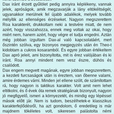
Dax iránt érzett gyűlölet pedig annyira képlékeny, vannak
jelek, apróságok, amik megzavarják a lány eltökéltségét,
ugyanakkor merülnek fel újabb adalékok, melyek tovább
mélyítik az ellenséges érzéseket. Nagyon megszerettem
Roa karakterét, drukkoltam neki a testvére miatt, de nem
azért, hogy visszahozza, ennek meg voltak az okai, hogy
miért nem, hanem azért, hogy végre el tudja engedni. Aztán
még jobban izgultam Dax-al való kapcsolatáért, mert
őszintén szólva, egy bizonyos megjegyzés után én Theo-t
kidobtam a cukros kosaramból. És egyre jobban értékeltem
Dax apró jeleit, ami bizonyította, mit is érez valójában és ki
iránt. Roa annyi mindent nem vesz észre, dühös és
csalódott.
Dax engem megvett magának, egyre jobban megszerettem,
a kezdeti furcsaságok után is éreztem, van őbenne valami,
amire érdemes várni. Minden jel ellene szólt, de számítottam
rá, hogy nagyon is taktikus karakter. Volt amit nem lehet
eltitkolni, és ő évek óta remek stratégának bizonyult, nagyon
jó megfigyelő, ismeri a környezetét, és mindig egy lépéssel
mások előtt jár. Nem is tudom, beszélhetek-e klasszikus
karakterfejlődésről, ha azt gondolom, ő eredetileg is már
majdnem tökéletes volt, sikeresen palástolta némi