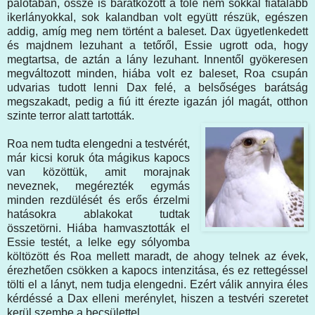
palotában, össze is barátkozott a tőle nem sokkal fiatalabb
ikerlányokkal, sok kalandban volt együtt részük, egészen
addig, amíg meg nem történt a baleset. Dax ügyetlenkedett
és majdnem lezuhant a tetőről, Essie ugrott oda, hogy
megtartsa, de aztán a lány lezuhant. Innentől gyökeresen
megváltozott minden, hiába volt ez baleset, Roa csupán
udvarias tudott lenni Dax felé, a belsőséges barátság
megszakadt, pedig a fiú itt érezte igazán jól magát, otthon
szinte terror alatt tartották.
Roa nem tudta elengedni a testvérét,
már kicsi koruk óta mágikus kapocs
van közöttük, amit morajnak
neveznek, megérezték egymás
minden rezdülését és erős érzelmi
hatásokra ablakokat tudtak
összetörni. Hiába hamvasztották el
Essie testét, a lelke egy sólyomba
költözött és Roa mellett maradt, de ahogy telnek az évek,
érezhetően csökken a kapocs intenzitása, és ez rettegéssel
tölti el a lányt, nem tudja elengedni. Ezért válik annyira éles
kérdéssé a Dax elleni merénylet, hiszen a testvéri szeretet
kerül szembe a becsülettel.