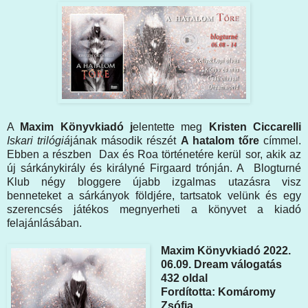
A
Maxim Könyvkiadó j
elentette meg
Kristen Ciccarelli
Iskari trilógiá
jának második részét
A hatalom tőre
címmel.
Ebben a részben Dax és Roa történetére kerül sor, akik az
új sárkánykirály és királyné Firgaard trónján. A Blogturné
Klub négy bloggere újabb izgalmas utazásra visz
benneteket a sárkányok földjére, tartsatok velünk és egy
szerencsés játékos megnyerheti a könyvet a kiadó
felajánlásában.
Maxim Könyvkiadó 2022.
06.09. Dream válogatás
432 oldal
Fordította: Komáromy
Zsófia