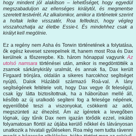
hogy mindent jól alakítson – lehetőséget, hogy egyedül
megszabaduljon az ellenséges királytól, és megmentse
szeretett testvérét. Az alkalomkor, amikor a történetek szerint
a holtak lelke visszatér, Roa felfedezi, hogy végleg
visszahozhatja az életbe Essie-t. És mindehhez csak a
királyt kell megölnie.
Ez a regény nem Asha és Torwin történetének a folytatása,
ők egész keveset szerepelnek itt, hanem most Roa és Dax
kerülnek a főszerepbe. Kb. három hónappal vagyunk
Az
utolsó namsara
történései után, amikor is megdöntötték a
zsarnok sárkánykirály uralmát, és annak fia, Dax került
Firgaard trónjára, oldalán a sikeres harcokhoz segítséget
nyújtó, Dalok Házából származó Roá-val. A lány
segítségének feltétele volt, hogy Dax vegye őt feleségül,
csak így látta biztosítottnak, ha a háborúban mellé áll,
később az új uralkodó segíteni fog a felesége népének,
egyenlőbbé teszi a viszonyokat, csökkenti az adót,
megszünteti az éhezést. Ám az ígéretek a levegőben
lógnak, úgy tűnik Dax nem igazán törődik ezzel, inkább
folyamatosan flörtöl az útjába kerülő nőkkel és látványosan
unatkozik a hivatali gyűléseken. Roa még nem tudta rávenni