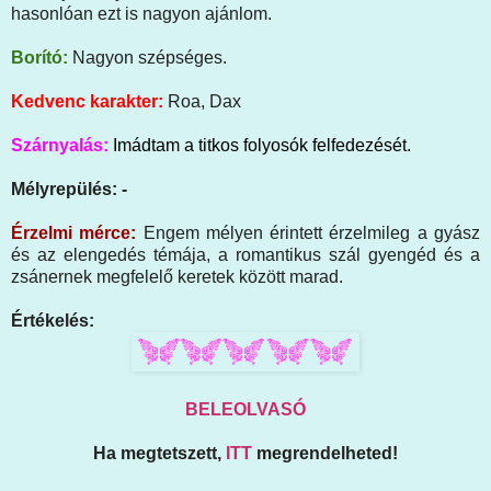
hasonlóan ezt is nagyon ajánlom.
Borító:
Nagyon szépséges.
Kedvenc karakter:
Roa, Dax
Szárnyalás:
Imádtam a titkos folyosók felfedezését.
Mélyrepülés: -
Érzelmi mérce:
Engem mélyen érintett érzelmileg a gyász
és az elengedés témája, a romantikus szál gyengéd és a
zsánernek megfelelő keretek között marad.
Értékelés:
BELEOLVASÓ
Ha megtetszett,
ITT
megrendelheted!