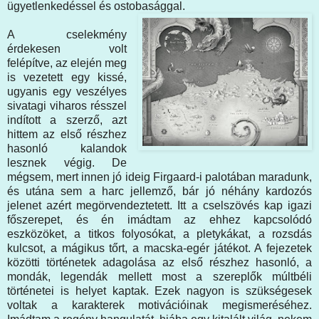
ügyetlenkedéssel és ostobasággal.
A cselekmény
érdekesen volt
felépítve, az elején meg
is vezetett egy kissé,
ugyanis egy veszélyes
sivatagi viharos résszel
indított a szerző, azt
hittem az első részhez
hasonló kalandok
lesznek végig. De
mégsem, mert innen jó ideig Firgaard-i palotában maradunk,
és utána sem a harc jellemző, bár jó néhány kardozós
jelenet azért megörvendeztetett. Itt a cselszövés kap igazi
főszerepet, és én imádtam az ehhez kapcsolódó
eszközöket, a titkos folyosókat, a pletykákat, a rozsdás
kulcsot, a mágikus tőrt, a macska-egér játékot. A fejezetek
közötti történetek adagolása az első részhez hasonló, a
mondák, legendák mellett most a szereplők múltbéli
történetei is helyet kaptak. Ezek nagyon is szükségesek
voltak a karakterek motivációinak megismeréséhez.