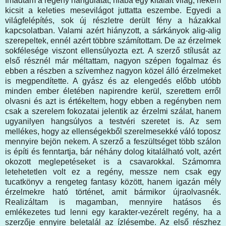
Imádtam a regény hangulatát, hiába egy kitalált világ, nekem
kicsit a keleties mesevilágot juttatta eszembe. Egyedi a
világfelépítés, sok új részletre derült fény a házakkal
kapcsolatban. Valami azért hiányzott, a sárkányok alig-alig
szerepeltek, ennél azért többre számítottam. De az érzelmek
sokfélesége viszont ellensúlyozta ezt. A szerző stílusát az
első résznél már méltattam, nagyon szépen fogalmaz és
ebben a részben a szívemhez nagyon közel álló érzelmeket
is megpendítette. A gyász és az elengedés előbb utóbb
minden ember életében napirendre kerül, szerettem erről
olvasni és azt is értékeltem, hogy ebben a regényben nem
csak a szerelem fokozatai jelentik az érzelmi szálat, hanem
ugyanilyen hangsúlyos a testvéri szeretet is. Az sem
mellékes, hogy az ellenségekből szerelmesekké váló toposz
mennyire bejön nekem. A szerző a feszültséget több szálon
is építi és fenntartja, bár néhány dolog kitalálható volt, azért
okozott meglepetéseket is a csavarokkal. Számomra
letehetetlen volt ez a regény, messze nem csak egy
tucatkönyv a rengeteg fantasy között, hanem igazán mély
érzelmekre ható történet, amit bármikor újraolvasnék.
Realizáltam is magamban, mennyire hatásos és
emlékezetes tud lenni egy karakter-vezérelt regény, ha a
szerzője ennyire beletalál az ízlésembe. Az első részhez