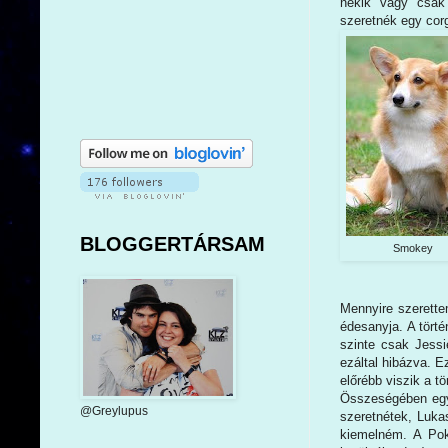
nekik vagy csak 
szeretnék egy corgi
BLOGGERTÁRSAM
Smokey
Mennyire szerette
édesanyja. A törté
szinte csak Jessi
ezáltal hibázva. E
előrébb viszik a tö
Összeségében egy 
@Greylupus
szeretnétek, Lukas
kiemelném. A Pok