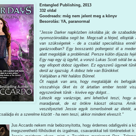
Entangled Publishing, 2013
332 oldal
Goodreads: még nem jelent meg a könyv
Besorolás: YA, paranormal
"Jessie Darker napközben iskolába jár, de szabadide
nyomozóirodába segít be. Megcsalt a férjed, ellopták
van szükségetek - de a család specialítása ennél
garázsodban? Egy bosszantó poltergeist él a mede
alatt megoldják a problémád. Persze külön díjazás fej
Egy nap egy új ügyfél, a vonzó Lukas Scott sétál be a
egy ellopott doboz ügyében. Ez egyszerű ügynek tűni
derül az igazság. A doboz tele van Bűnökkel.
Valójában a Hét halálos Bűnnel.
Öt napjuk van arra, hogy megtalálják és befogjá
visszahívja őket és öt ártatlan ember testét vi
egyszerűnek tűnik - kivéve egy dolgot...
Létezik egy varázsige, ami lehetővé teszi, hogy 
maradjanak, de ez örökre káoszt okozna. Amik
veszélyezteti Jessie egyik ismerősének az életét, a
 családja és a szerelme között - ha nem teszi, akkor mindent elveszít."
Jus Accardo nekem már bebizonyította, hogy érdemes odafigyelni a kö
megszerethető főhősöket és izgalmas, csavarokkal teli történeteket í