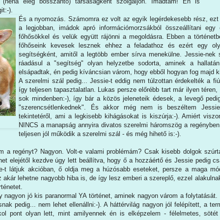
(néha elég bosszantó) társaságként szolgáljon. Imádtam! Én is
t:-).
És a nyomozás. Számomra ez volt az egyik legérdekesebb rész, ezt 
a legjobban, imádok apró információmorzsákból összeállítani egy 
főhősökkel és velük együtt rájönni a megoldásra. Ebben a történetb
főhőseink kevesek lesznek ehhez a feladathoz és ezért egy olya
segítségként, amitől a legtöbb ember sírva menekülne. Jessie-nek
ráadásul a "segítség" olyan helyzetbe sodorta, aminek a hallatán
elsápadtak, én pedig kíváncsian várom, hogy ebből hogyan fog majd k
A szerelmi szál pedig... Jessie-t eddig nem túlzottan érdekelték a fi
így teljesen tapasztalatlan. Lukas persze előrébb tart már ilyen téren,
sok mindenben:-), így bár a közös jeleneteik édesek, a levegő pedi
"szerencsétlenkednek". És akkor még nem is beszéltem Jessie 
tekintetéről, ami a legkisebb kihágásokat is kiszúrja:-). Amiért visz
NINCS a manapság annyira divatos szerelmi háromszög a regényben.
teljesen jól működik a szerelmi szál - és még hihető is:-).
m a regényt? Nagyon. Volt-e valami problémám? Csak kisebb dolgok szúrt
net elejétől kezdve úgy lett beállítva, hogy ő a hozzáértő és Jessie pedig 
e-t látjuk akcióban, ő oldja meg a húzósabb eseteket, persze a maga mó
z akár lehetne nagyobb hiba is, de így lesz emberi a szereplő, ezzel alakulna
rténetet.
nagyon jó kis paranormal YA történet, aminek nagyon várom a folytatását. 
nak pedig... nem lehet ellenállni:-).
A háttérvilág nagyon jól felépített, a ter
ol pont olyan lett, mint amilyennek én is elképzelem - félelmetes, söt