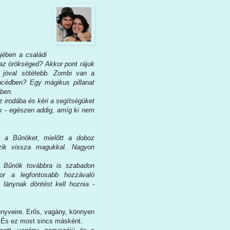
jében a családi
 az örökséged? Akkor pont rájuk
 jóval sötétebb. Zombi van a
ncédben? Egy mágikus pillanat
ében.
z irodába és kéri a segítségüket
k - egészen addig, amíg ki nem
k a Bűnöket, mielőtt a doboz
szik vissza magukkal. Nagyon
a Bűnök továbbra is szabadon
or a legfontosabb hozzávaló
 lánynak döntést kell hoznia -
nyveire. Erős, vagány, könnyen
r. És ez most sincs másként.