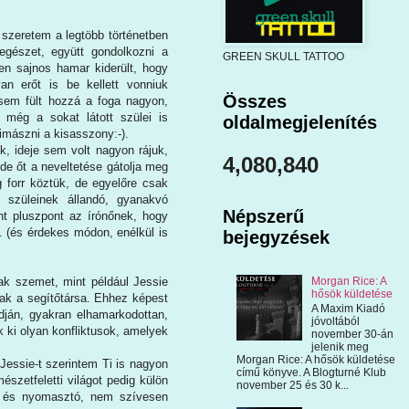
szeretem a legtöbb történetben
egészet, együtt gondolkozni a
GREEN SKULL TATTOO
en sajnos hamar kiderült, hogy
n erőt is be kellett vonniuk
Összes
 sem fült hozzá a foga nagyon,
 még a sokat látott szülei is
oldalmegjelenítés
imászni a kisasszony:-).
úk, ideje sem volt nagyon rájuk,
4,080,840
 de őt a neveltetése gátolja meg
g forr köztük, de egyelőre csak
szüleinek állandó, gyanakvó
Népszerű
ont pluszpont az írónőnek, hogy
 (és érdekes módon, enélkül is
bejegyzések
Morgan Rice: A
ak szemet, mint például Jessie
hősök küldetése
csak a segítőtársa. Ehhez képest
A Maxim Kiadó
dján, gyakran elhamarkodottan,
jóvoltából
k ki olyan konfliktusok, amelyek
november 30-án
jelenik meg
Morgan Rice: A hősök küldetése
Jessie-t szerintem Ti is nagyon
című könyve. A Blogturné Klub
mészetfeletti világot pedig külön
november 25 és 30 k...
ét és nyomasztó, nem szívesen