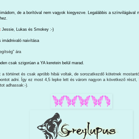
imádom, de a borítóval nem vagyok kiegyezve. Legalábbis a színvilágával n
thez.
:
Jessie, Lukas és Smokey :-)
 imádnivaló naivítása
egítség" ára
den csak szigorúan a YA keretein belül marad.
tt a történet és csak apróbb hibái voltak, de sorozatkezdő kötetnek mostant
ntot adni. Így ez most 4,5 lepke lett és várom nagyon a következő részt, 
ot adhassak:-).