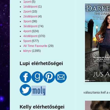
1pont
(5)
1ésfélpont
(1)
2pont
(10)
2ésfélpont
(4)
3pont
(36)
3ésfélpont
(74)
4pont
(324)
4ésfélpont
(370)
5pont
(577)
All Time Favourite
(29)
könyv
(1395)
Lupi elérhetőségei
választania kell a
Kelly elérhetőségei