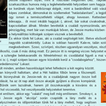
Jessie majdnem olyan, mint a Touchban megismert Dez. Talprae
szarkasztikus humora még a leglehetetlenebb helyzetben sem hagyja 
se kerülnek olyan hétköznapi dolgok, mint a barátnőkkel való vásár
képes zombikat, démonokat és szellemeket "hatástalanítani", a legjo
úgy ismeri a természetfeletti világot, ahogy kevesen. Kettesbe
édesapja... őt most inkább hagyjuk:-), akivel, bár sokat civakodna
kapcsolatban állnak. Minden bevételük a családi nyomozóiroda, am
pénzügyileg, mert bár van munkájuk bőven, de Jessie munka közben g
a helyreállítási költségek szépen visznek a bevételből..
És ekkor tűnik fel Lukas, aki a család segítségét kéri. Illetve elsőso
e
nagyobb szaktekintély. Lukas is sokban hasonlít Kale-re, talán ezér
megkedvelnem. Szexi, szívtípró, részben ugyanolyan veszélyes, részb
lkosfiú, csak ő más dolog miatt. Ez persze itt is rengeteg vicces helyzetet
 a szlengbe belekavarodik és félreértelmezi és csodálattal figyeli a mai vi
(mi is:-), majd szépen lassan egyre közelebb kerül a "csodabogárhoz", hisz
gardedámoznia" Lukast.
ült minden, amiben hasonlóságot lehet felfedezni a két regény között.
n könyvről hallottam, ahol a Hét halálos főbűn lenne a főszereplő.
ek bizonyulnak és Jessie-nek és a családjának nagyon össze kell
dását, ha az öt nap alatt össze akarják gyűjteni a díszes kompániát.
 Bűnök sem lazsálnak, hanem jól összekavarják a kisváros és a
, hol viccesebb, hol veszélyesebb helyzeteket teremtve.
et említem, akkor egy "valakit" meg kell még említenem. Smokey-t, a
aki Jessie egyik "akciója" során csapódik a lány mellé és a
helyszíneken és időpontokban tűnik fel a lány mellett, hogy segítsen