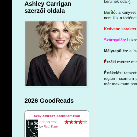
kerülnék oda:-).
Ashley Carrigan
szerzői oldala
Borító:
a könyvet 
nem illik a történe
Kedvenc karakter
Szárnyalás:
Lukas
Mélyrepülés:
a "s
Érzéki mérce:
min
Értékelés:
tetsze
rögtön maximum po
már maximum pont
2026 GoodReads
Kelly Zsuzsa's bookshelf: read
otthon test
by
Rupi Kaur