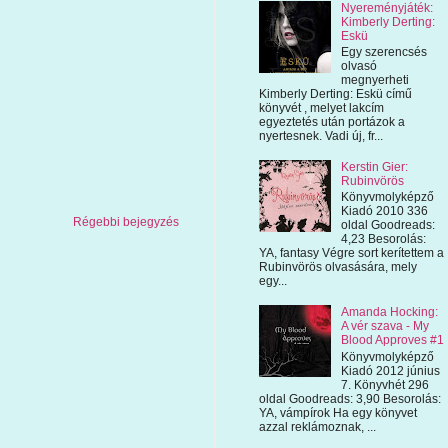
Nyereményjáték:
Kimberly Derting:
Eskü
Egy szerencsés
olvasó
megnyerheti
Kimberly Derting: Eskü című
könyvét , melyet lakcím
egyeztetés után portázok a
nyertesnek. Vadi új, fr...
Kerstin Gier:
Rubinvörös
Könyvmolyképző
Kiadó 2010 336
Régebbi bejegyzés
oldal Goodreads:
4,23 Besorolás:
YA, fantasy Végre sort kerítettem a
Rubinvörös olvasására, mely
egy...
Amanda Hocking:
A vér szava - My
Blood Approves #1
Könyvmolyképző
Kiadó 2012 június
7. Könyvhét 296
oldal Goodreads: 3,90 Besorolás:
YA, vámpírok Ha egy könyvet
azzal reklámoznak, ...