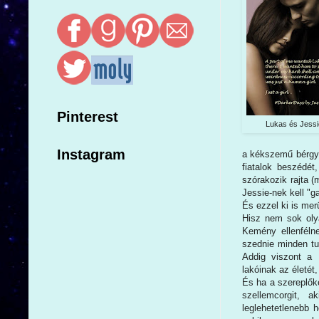
Pinterest
Lukas és Jessi
Instagram
a kékszemű bérgyi
fiatalok beszédét,
szórakozik rajta 
Jessie-nek kell "
És ezzel ki is mer
Hisz nem sok olya
Kemény ellenféln
szednie minden tu
Addig viszont a
lakóinak az életét
És ha a szereplők
szellemcorgit, 
leglehetetlenebb 