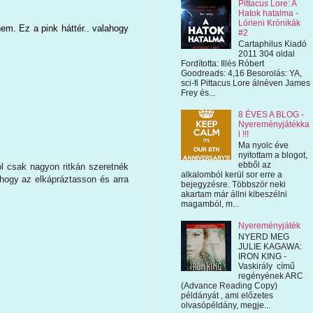
Pittacus Lore: A
Hatok hatalma -
Lórieni Krónikák
em. Ez a pink háttér.. valahogy
#2
Cartaphilus Kiadó
2011 304 oldal
Fordította: Illés Róbert
Goodreads: 4,16 Besorolás: YA,
sci-fi Pittacus Lore álnéven James
Frey és...
8 ÉVES A BLOG -
Nyereményjátékka
l !!!
Ma nyolc éve
nyitottam a blogot,
ebből az
ól csak nagyon ritkán szeretnék
alkalomból kerül sor erre a
hogy az elkápráztasson és arra
bejegyzésre. Többször neki
akartam már állni kibeszélni
magamból, m...
Nyereményjáték
NYERD MEG
JULIE KAGAWA:
IRON KING -
Vaskirály című
regényének ARC
(Advance Reading Copy)
példányát , ami előzetes
olvasópéldány, megje...