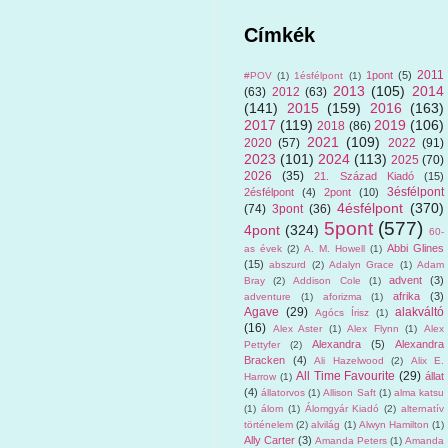
Címkék
2011
1pont
(5)
#POV
(1)
1ésfélpont
(1)
2013
(105)
2014
(63)
2012
(63)
(141)
2015
(159)
2016
(163)
2017
(119)
2019
(106)
2018
(86)
2021
(109)
2020
(57)
2022
(91)
2023
(101)
2024
(113)
2025
(70)
2026
(35)
21. Század Kiadó
(15)
3ésfélpont
2ésfélpont
(4)
2pont
(10)
4ésfélpont
(370)
(74)
3pont
(36)
5pont
(577)
4pont
(324)
60-
Abbi Glines
as évek
(2)
A. M. Howell
(1)
(15)
abszurd
(2)
Adalyn Grace
(1)
Adam
advent
(3)
Bray
(2)
Addison Cole
(1)
afrika
(3)
adventure
(1)
aforizma
(1)
Agave
(29)
alakváltó
Agócs Írisz
(1)
(16)
Alex Aster
(1)
Alex Flynn
(1)
Alex
Alexandra
(5)
Alexandra
Pettyfer
(2)
Bracken
(4)
Ali Hazelwood
(2)
Alix E.
All Time Favourite
(29)
állat
Harrow
(1)
(4)
állatorvos
(1)
Allison Saft
(1)
alma katsu
(1)
álom
(1)
Álomgyár Kiadó
(2)
alternatív
történelem
(2)
alvilág
(1)
Alwyn Hamilton
(1)
Ally Carter
(3)
Amanda Peters
(1)
Amanda