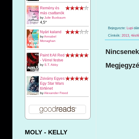
Remény és
más csattanók
by
Julie Buxbaum
4,5*
Bejegyezte:
Lupi
dá
Nyári kaland
Címkék:
2013
,
4ésfé
by
Annabel
Monaghan
Nincsenek
Paint It All Red
- Vérrel festve
Megjegyzé
by
S.T. Abby
Zsivány Egyes:
Egy Star Wars
történet
by
Alexander Freed
MOLY - KELLY