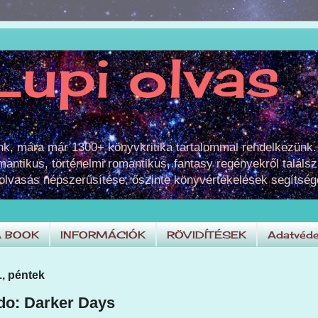
Lupi olvas
unk, mára már 1300+ könyvkritika tartalommal rendelkezünk.
omantikus, történelmi romantikus, fantasy regényekről találsz
 olvasás népszerűsítése, őszinte könyvértékelések segítség
A BOOK
INFORMÁCIÓK
RÖVIDÍTÉSEK
Adatvéde
., péntek
do: Darker Days