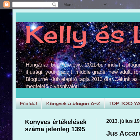
Kelly és 
Hungarian book reviews. 2011-ben indult a blog
ifjúsági, young adult, middle grade, new adult, r
Blogturné Klub alapító tagja 2013 óta. Célunk az
megfelelő olvasnivalót!
Főoldal
Könyvek a blogon A-Z
TOP 100 Y
Könyves értékelések
2013. július 19
száma jelenleg 1395
Jus Accar