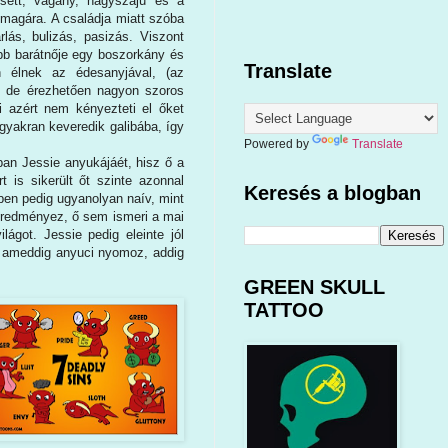
sett, vagány, nagyszájú és a
magára. A családja miatt szóba
lás, bulizás, pasizás. Viszont
bb barátnője egy boszorkány és
Translate
n élnek az édesanyjával, (az
k, de érezhetően nagyon szoros
i azért nem kényezteti el őket
yakran keveredik galibába, így
Powered by
Translate
rban Jessie anyukájáét, hisz ő a
t is sikerült őt szinte azonnal
Keresés a blogban
en pedig ugyanolyan naív, mint
 eredményez, ő sem ismeri a mai
lágot. Jessie pedig eleinte jól
en ameddig anyuci nyomoz, addig
GREEN SKULL
TATTOO