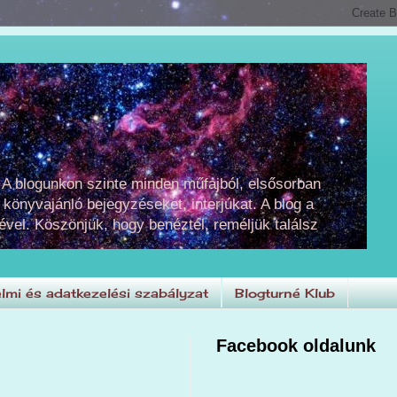
 A blogunkon szinte minden műfajból, elsősorban
 könyvajánló bejegyzéseket, interjúkat. A blog a
ével. Köszönjük, hogy benéztél, reméljük találsz
lmi és adatkezelési szabályzat
Blogturné Klub
Facebook oldalunk