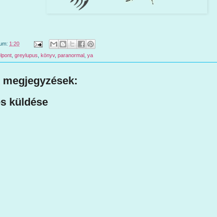
tum:
1:20
lpont
,
greylupus
,
könyv
,
paranormal
,
ya
 megjegyzések:
s küldése