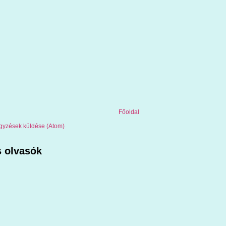
Főoldal
gyzések küldése (Atom)
 olvasók