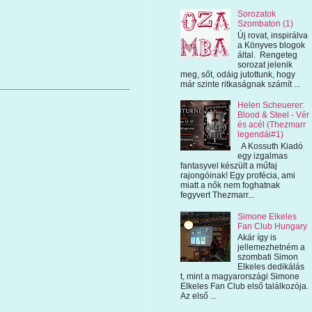
Sorozatok
Szombaton (1)
Új rovat, inspirálva
a Könyves blogok
által. Rengeteg
sorozat jelenik
meg, sőt, odáig jutottunk, hogy
már szinte ritkaságnak számít ...
Helen Scheuerer:
Blood & Steel - Vér
és acél (Thezmarr
legendái#1)
A Kossuth Kiadó
egy izgalmas
fantasyvel készült a műfaj
rajongóinak! Egy profécia, ami
miatt a nők nem foghatnak
fegyvert Thezmarr...
Simone Elkeles
Fan Club Hungary
Akár így is
jellemezhetném a
szombati Simon
Elkeles dedikálás
t, mint a magyarországi Simone
Elkeles Fan Club első találkozója.
Az első ...