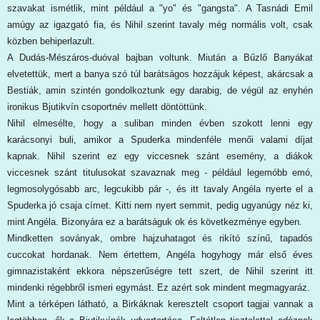
szavakat ismétlik, mint például a "yo" és "gangsta". A Tasnádi Emil
amúgy az igazgató fia, és Nihil szerint tavaly még normális volt, csak
közben behiperlazult.
A Dudás-Mészáros-duóval bajban voltunk. Miután a Bűzlő Banyákat
elvetettük, mert a banya szó túl barátságos hozzájuk képest, akárcsak a
Bestiák, amin szintén gondolkoztunk egy darabig, de végül az enyhén
ironikus Bjutikvín csoportnév mellett döntöttünk.
Nihil elmesélte, hogy a suliban minden évben szokott lenni egy
karácsonyi buli, amikor a Spuderka mindenféle menői valami díjat
kapnak. Nihil szerint ez egy viccesnek szánt esemény, a diákok
viccesnek szánt titulusokat szavaznak meg - például legemóbb emó,
legmosolygósabb arc, legcukibb pár -, és itt tavaly Angéla nyerte el a
Spuderka jó csaja címet. Kitti nem nyert semmit, pedig ugyanúgy néz ki,
mint Angéla. Bizonyára ez a barátságuk ok és következménye egyben.
Mindketten soványak, ombre hajzuhatagot és rikító színű, tapadós
cuccokat hordanak. Nem értettem, Angéla hogyhogy már első éves
gimnazistaként ekkora népszerűségre tett szert, de Nihil szerint itt
mindenki régebbről ismeri egymást. Ez azért sok mindent megmagyaráz.
Mint a térképen látható, a Birkáknak keresztelt csoport tagjai vannak a