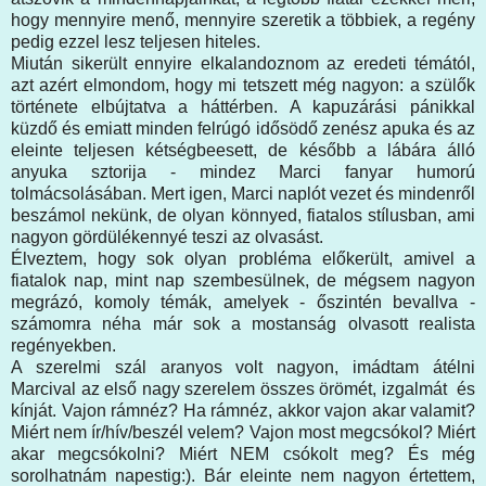
hogy mennyire menő, mennyire szeretik a többiek, a regény
pedig ezzel lesz teljesen hiteles.
Miután sikerült ennyire elkalandoznom az eredeti témától,
azt azért elmondom, hogy mi tetszett még nagyon: a szülők
története elbújtatva a háttérben. A kapuzárási pánikkal
küzdő és emiatt minden felrúgó idősödő zenész apuka és az
eleinte teljesen kétségbeesett, de később a lábára álló
anyuka sztorija - mindez Marci fanyar humorú
tolmácsolásában. Mert igen, Marci naplót vezet és mindenről
beszámol nekünk, de olyan könnyed, fiatalos stílusban, ami
nagyon gördülékennyé teszi az olvasást.
Élveztem, hogy sok olyan probléma előkerült, amivel a
fiatalok nap, mint nap szembesülnek, de mégsem nagyon
megrázó, komoly témák, amelyek - őszintén bevallva -
számomra néha már sok a mostanság olvasott realista
regényekben.
A szerelmi szál aranyos volt nagyon, imádtam átélni
Marcival az első nagy szerelem összes örömét, izgalmát és
kínját. Vajon rámnéz? Ha rámnéz, akkor vajon akar valamit?
Miért nem ír/hív/beszél velem? Vajon most megcsókol? Miért
akar megcsókolni? Miért NEM csókolt meg? És még
sorolhatnám napestig:). Bár eleinte nem nagyon értettem,