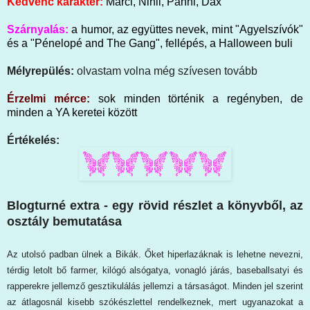
Kedvenc karakter:
Marci, Nihil, Panni, Dax
Szárnyalás:
a humor, az együttes nevek, mint "Agyelszívók"
és a "Pénelopé and The Gang", fellépés, a Halloween buli
Mélyrepülés:
olvastam volna még szívesen tovább
Érzelmi mérce:
sok minden történik a regényben, de
minden a YA keretei között
Értékelés:
Blogturné extra - egy rövid részlet a könyvből, az
osztály bemutatása
Az utolsó padban ülnek a Bikák. Őket hiperlazáknak is lehetne nevezni,
térdig letolt bő farmer, kilógó alsógatya, vonagló járás, baseballsatyi és
rapperekre jellemző gesztikulálás jellemzi a társaságot. Minden jel szerint
az átlagosnál kisebb szókészlettel rendelkeznek, mert ugyanazokat a