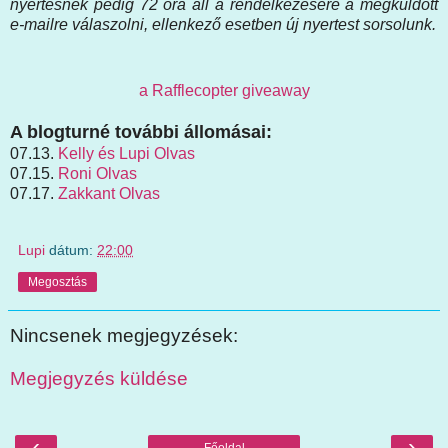
nyertesnek pedig 72 óra áll a rendelkezésére a megküldött
e-mailre válaszolni, ellenkező esetben új nyertest sorsolunk.
a Rafflecopter giveaway
A blogturné további állomásai:
07.13.
Kelly és Lupi Olvas
07.15.
Roni Olvas
07.17.
Zakkant Olvas
Lupi
dátum:
22:00
Megosztás
Nincsenek megjegyzések:
Megjegyzés küldése
‹
›
Főoldal