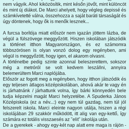
nem vágyik. Ahol kiközösítik, mint későn jövőt, mint különcöt
és mint új diákot. De Marci ahelyett, hogy végleg depissé és
számkívetetté válna, összehozza a saját baráti társaságát és
úgy döntenek, hogy ők is menők lesznek...
A furcsa borítója miatt először nem igazán jöttem lázba, de
végül a fülszövege meggyőzött. Hiszen iskolában játszódik
a történet itthon Magyarországon, és ez számomra
többszörösen is olyan vonzó dolog egy regényben, ami
végül is meggyőzött, hogy igen, el akarom olvasni.
A történetbe pedig szinte azonnal beleszerettem, sokszor
még a metróról se volt kedvem leszállni, annyira
belemerültem Marci naplójába.
Először az fogott meg a regényben, hogy itthon játszódik és
egy teljesen átlagos középiskolában, ahová akár te vagy én
is járhatnánk / járhattunk volna, így bárki könnyedén bele
tudja képzelni magát Marci helyzetébe. A Spuderka János
Középiskola (ez a név...:) egy nem túl gazdag, nem túl jól
felszerelt iskola. Marci eleinte nagyon utálja, hiszen a régi
iskolájában 29 szakkör működött, itt alig van egy-kettő, így
számára ez totális visszaesés az "elit" iskolája után.
De a gyerekek - ahogy egy-két nap alatt erre maga is rájön -