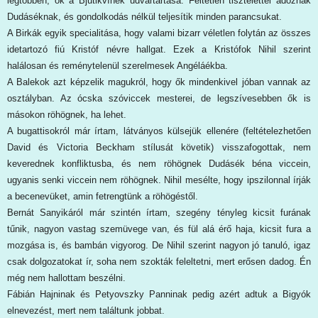
legtöbben, ők a Bjutikvínék udvartartása. Feltétlen tisztelettel adóznak
Dudáséknak, és gondolkodás nélkül teljesítik minden parancsukat.
A Birkák egyik specialitása, hogy valami bizarr véletlen folytán az összes
idetartozó fiú Kristóf névre hallgat. Ezek a Kristófok Nihil szerint
halálosan és reménytelenül szerelmesek Angéláékba.
A Balekok azt képzelik magukról, hogy ők mindenkivel jóban vannak az
osztályban. Az ócska szóviccek mesterei, de legszívesebben ők is
másokon röhögnek, ha lehet.
A bugattisokról már írtam, látványos külsejük ellenére (feltételezhetően
David és Victoria Beckham stílusát követik) visszafogottak, nem
keverednek konfliktusba, és nem röhögnek Dudásék béna viccein,
ugyanis senki viccein nem röhögnek. Nihil mesélte, hogy ipszilonnal írják
a becenevüket, amin fetrengtünk a röhögéstől.
Bernát Sanyikáról már szintén írtam, szegény tényleg kicsit furának
tűnik, nagyon vastag szemüvege van, és fül alá érő haja, kicsit fura a
mozgása is, és bambán vigyorog. De Nihil szerint nagyon jó tanuló, igaz
csak dolgozatokat ír, soha nem szokták feleltetni, mert erősen dadog. Én
még nem hallottam beszélni.
Fábián Hajninak és Petyovszky Panninak pedig azért adtuk a Bigyók
elnevezést, mert nem találtunk jobbat.