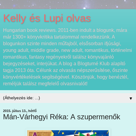
Kelly és Lupi olvas
Hungarian book reviews. 2011-ben indult a blogunk, mára
már 1300+ könyvkritika tartalommal rendelkezünk. A
blogunkon szinte minden műfajból, elsősorban ifjúsági,
young adult, middle grade, new adult, romantikus, történelmi
romantikus, fantasy regényekről találsz könyvajánló
bejegyzéseket, interjúkat. A blog a Blogturné Klub alapító
tagja 2013 óta. Célunk az olvasás népszerűsítése, őszinte
könyvértékelések segítségével. Köszönjük, hogy benéztél,
reméljük találsz megfelelő olvasnivalót!
▼
2015. július 13., hétfő
Mán-Várhegyi Réka: A szupermenők