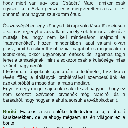
hogy miért van úgy oda "Csápért" Marci, amikor csak
egyszer látta. Aztán persze én is megszerettem a srácot és
onnantól már nagyon szurkoltam értük.
Összességében egy könnyed, kikapcsolódásra tökéletesen
alkalmas regényt olvashattam, amely sok humorral átszőve
mutatja be, hogy nem kell mindenáron majmolni a
"nagymenőket", hiszen mindenkiben lapul valami olyan
plusz, amit ha sikerült előhoznia magából és megmutatni a
többieknek, akkor ugyanolyan értékes és izgalmas tagja
lehet a társaságnak, mint a sokszor csak a külsősége miatt
sztárolt nagymenők.
Elsősorban lányoknak ajánlanám a történetet, hisz Marci
révén főleg a tinilányok problémáival szembesülünk és
azokat próbálja megoldani a maga módján.
Egyetlen egy dolgot sajnálok csak, de azt nagyon - hogy ez
nem sorozat. Szívesen olvasnék még Marciról és a
barátairól, hogy hogyan alakul a sorsuk a továbbiakban:).
Borító:
Fiatalos, a szereplőket felfedeztem a rajta látható
karakterekben, de valahogy mégsem az én világom ez a
borító.