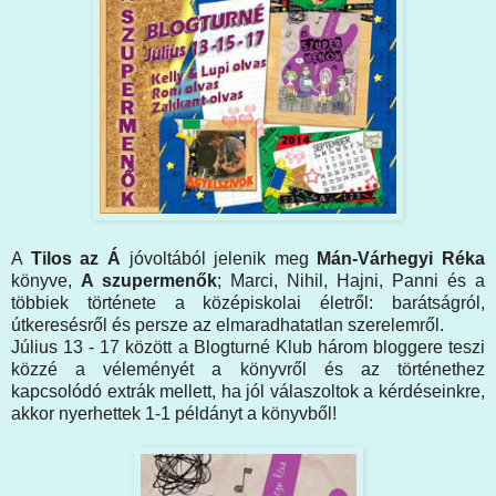
A
Tilos az Á
jóvoltából jelenik meg
Mán-Várhegyi Réka
könyve,
A szupermenők
; Marci, Nihil, Hajni, Panni és a
többiek története a középiskolai életről: barátságról,
útkeresésről és persze az elmaradhatatlan szerelemről.
Július 13 - 17 között a Blogturné Klub három bloggere teszi
közzé a véleményét a könyvről és az történethez
kapcsolódó extrák mellett, ha jól válaszoltok a kérdéseinkre,
akkor nyerhettek 1-1 példányt a könyvből!