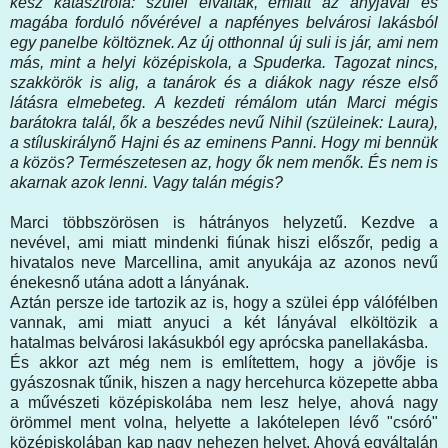
kész katasztrófa: szülei elváltak, emiatt az anyjával és
magába forduló nővérével a napfényes belvárosi lakásból
egy panelbe költöznek. Az új otthonnal új suli is jár, ami nem
más, mint a helyi középiskola, a Spuderka. Tagozat nincs,
szakkörök is alig, a tanárok és a diákok nagy része első
látásra elmebeteg. A kezdeti rémálom után Marci mégis
barátokra talál, ők a beszédes nevű Nihil (szüleinek: Laura),
a stíluskirálynő Hajni és az eminens Panni. Hogy mi bennük
a közös? Természetesen az, hogy ők nem menők. És nem is
akarnak azok lenni. Vagy talán mégis?
Marci többszörösen is hátrányos helyzetű. Kezdve a
nevével, ami miatt mindenki fiúnak hiszi előszőr, pedig a
hivatalos neve Marcellina, amit anyukája az azonos nevű
énekesnő utána adott a lányának.
Aztán persze ide tartozik az is, hogy a szülei épp válófélben
vannak, ami miatt anyuci a két lányával elköltözik a
hatalmas belvárosi lakásukból egy aprócska panellakásba.
És akkor azt még nem is említettem, hogy a jövője is
gyászosnak tűnik, hiszen a nagy hercehurca közepette abba
a művészeti középiskolába nem lesz helye, ahová nagy
örömmel ment volna, helyette a lakótelepen lévő "csóró"
középiskolában kap nagy nehezen helyet. Ahová egyáltalán