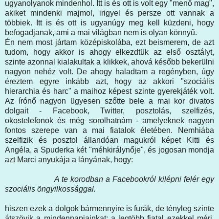
ugyanolyanok mindenhol. Itt is és ott is volt egy "menő mag",
akiket mindenki majmol, irigyel és persze ott vannak a
többiek. Itt is és ott is ugyanúgy meg kell küzdeni, hogy
befogadjanak, ami a mai világban nem is olyan könnyű.
Én nem most jártam középiskolába, ezt beismerem, de azt
tudom, hogy akkor is ahogy elkezdtük az első osztályt,
szinte azonnal kialakultak a klikkek, ahová később bekerülni
nagyon nehéz volt. De ahogy haladtam a regényben, úgy
éreztem egyre inkább azt, hogy az akkori "szociális
hierarchia és harc" a maihoz képest szinte gyerekjáték volt.
Az írónő nagyon ügyesen szőtte bele a mai kor divatos
dolgait - Facebook, Twitter, posztolás, szelfizés,
okostelefonok és még sorolhatnám - amelyeknek nagyon
fontos szerepe van a mai fiatalok életében. Nemhiába
szelfizik és posztol állandóan magukról képet Kitti és
Angéla, a Spuderka két "méhkirálynője", és jogosan mondja
azt Marci anyukája a lányának, hogy:
A te korodban a Facebookról kilépni felér egy
szociális öngyilkossággal.
hiszen ezek a dolgok bármennyire is furák, de tényleg szinte
átszövik a mindennapjainkat; a legtöbb fiatal ezekkel méri,