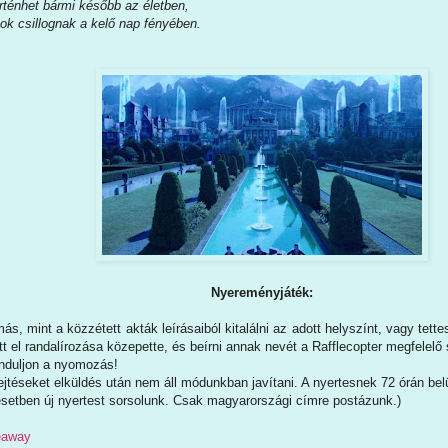
rténhet bármi később az életben,
yok csillognak a kelő nap fényében.
Nyereményjáték:
s, mint a közzétett akták leírásaiból kitalálni az adott helyszínt, vagy tettes
tett el randalírozása közepette, és beírni annak nevét a Rafflecopter megfelelő
induljon a nyomozás!
jtéseket elküldés után nem áll módunkban javítani. A nyertesnek 72 órán belül 
esetben új nyertest sorsolunk. Csak magyarországi címre postázunk.)
veaway