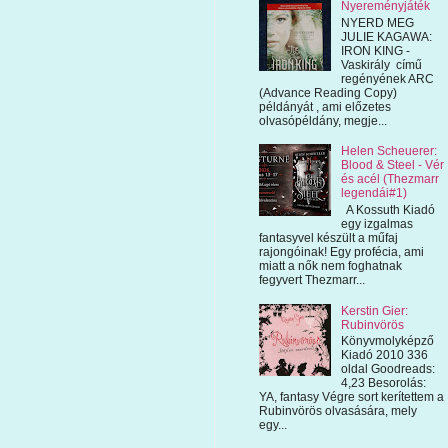
Nyereményjáték
NYERD MEG
JULIE KAGAWA:
IRON KING -
Vaskirály című
regényének ARC
(Advance Reading Copy)
példányát , ami előzetes
olvasópéldány, megje...
Helen Scheuerer:
Blood & Steel - Vér
és acél (Thezmarr
legendái#1)
A Kossuth Kiadó
egy izgalmas
fantasyvel készült a műfaj
rajongóinak! Egy profécia, ami
miatt a nők nem foghatnak
fegyvert Thezmarr...
Kerstin Gier:
Rubinvörös
Könyvmolyképző
Kiadó 2010 336
oldal Goodreads:
4,23 Besorolás:
YA, fantasy Végre sort kerítettem a
Rubinvörös olvasására, mely
egy...