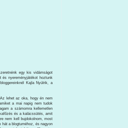
szeretnénk egy kis vidámságot
t és nyereményjátékot hoztunk
bloggereinknél Kajla Nyúlrik, a
 Az lehet az oka, hogy én nem
 amiket a mai napig nem tudok
 magam a számomra kellemetlen
kafőzés és a kalácssütés, amit
gre nem kell bujdokolnom, most
m hát a blogturnéhoz, és nagyon