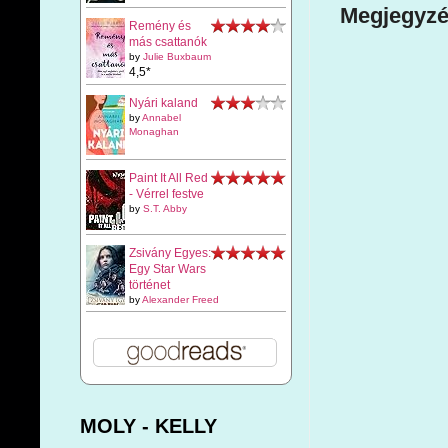
Megjegyzé
Remény és
más csattanók
by
Julie Buxbaum
4,5*
Nyári kaland
by
Annabel
Monaghan
Paint It All Red
- Vérrel festve
by
S.T. Abby
Zsivány Egyes:
Egy Star Wars
történet
by
Alexander Freed
MOLY - KELLY