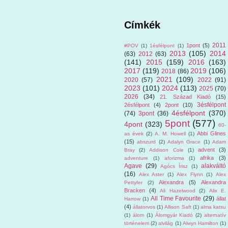
Címkék
2011
1pont
(5)
#POV
(1)
1ésfélpont
(1)
2013
(105)
2014
(63)
2012
(63)
(141)
2015
(159)
2016
(163)
2017
(119)
2019
(106)
2018
(86)
2021
(109)
2020
(57)
2022
(91)
2023
(101)
2024
(113)
2025
(70)
2026
(34)
21. Század Kiadó
(15)
3ésfélpont
2ésfélpont
(4)
2pont
(10)
4ésfélpont
(370)
(74)
3pont
(36)
5pont
(577)
4pont
(323)
60-
Abbi Glines
as évek
(2)
A. M. Howell
(1)
(15)
abszurd
(2)
Adalyn Grace
(1)
Adam
advent
(3)
Bray
(2)
Addison Cole
(1)
afrika
(3)
adventure
(1)
aforizma
(1)
Agave
(29)
alakváltó
Agócs Írisz
(1)
(16)
Alex Aster
(1)
Alex Flynn
(1)
Alex
Alexandra
(5)
Alexandra
Pettyfer
(2)
Bracken
(4)
Ali Hazelwood
(2)
Alix E.
All Time Favourite
(29)
állat
Harrow
(1)
(4)
állatorvos
(1)
Allison Saft
(1)
alma katsu
(1)
álom
(1)
Álomgyár Kiadó
(2)
alternatív
történelem
(2)
alvilág
(1)
Alwyn Hamilton
(1)