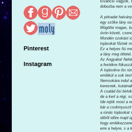
kíváncsi vagyok, 
dobozba nem a ver
A pirkadat halvány
egy szőke lány os
Mögötte magas, b
óvón követi, csend
Mondén szokást id
tojásokat főztek m
Pinterest
Ez a helyes fiú m
a lány meg ötletel,
Az Angyalra! Nehé
Instagram
a festékre fókuszá
A tojásokra ősi rú
emlékül a sok tes
Nemsokára indul a
keresnek, kutatnak
A család ősi birto
de a kert a régi, so
Ide rejtik most a 
bár a csokinyuszit
a rúnás tojásokat 
időről időre majd ú
hogy emlékezzene
erre a helyre, s a 