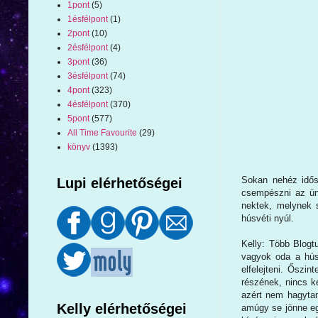
1pont
(5)
1ésfélpont
(1)
2pont
(10)
2ésfélpont
(4)
3pont
(36)
3ésfélpont
(74)
4pont
(323)
4ésfélpont
(370)
5pont
(577)
All Time Favourite
(29)
könyv
(1393)
Sokan nehéz idős
Lupi elérhetőségei
csempészni az ün
nektek, melynek s
húsvéti nyúl.
Kelly: Több Blog
vagyok oda a hús
elfelejteni. Ősz
részének, nincs k
azért nem hagytam
Kelly elérhetőségei
amúgy se jönne eg