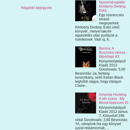
Nyereményjáték:
Kimberly Derting:
Régebbi bejegyzés
Eskü
Egy szerencsés
olvasó
megnyerheti
Kimberly Derting: Eskü című
könyvét , melyet lakcím
egyeztetés után portázok a
nyertesnek. Vadi új, fr...
Benina: A
Boszorka városa -
Bíborhajú #3
Könyvmolyképző
Kiadó 2012
Goodreads: 5,00
Besorolás: ya, fantasy,
boszorkány, sellő Kellan Black
leghőbb vágya, hogy eljegyzi
Claire-...
Amanda Hocking:
A vér szava - My
Blood Approves #1
Könyvmolyképző
Kiadó 2012 június
7. Könyvhét 296
oldal Goodreads: 3,90 Besorolás:
YA, vámpírok Ha egy könyvet
azzal reklámoznak, ...