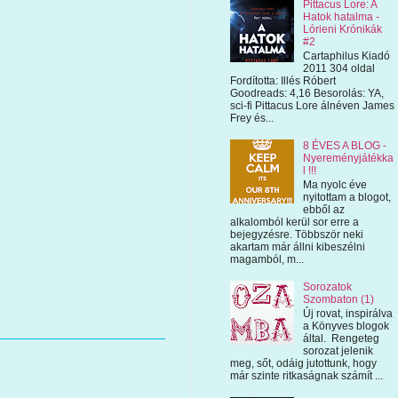
Pittacus Lore: A
Hatok hatalma -
Lórieni Krónikák
#2
Cartaphilus Kiadó
2011 304 oldal
Fordította: Illés Róbert
Goodreads: 4,16 Besorolás: YA,
sci-fi Pittacus Lore álnéven James
Frey és...
8 ÉVES A BLOG -
Nyereményjátékka
l !!!
Ma nyolc éve
nyitottam a blogot,
ebből az
alkalomból kerül sor erre a
bejegyzésre. Többször neki
akartam már állni kibeszélni
magamból, m...
Sorozatok
Szombaton (1)
Új rovat, inspirálva
a Könyves blogok
által. Rengeteg
sorozat jelenik
meg, sőt, odáig jutottunk, hogy
már szinte ritkaságnak számít ...