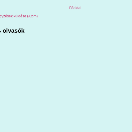
Főoldal
gyzések küldése (Atom)
 olvasók