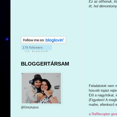
Ez az otthonuk, tö
itt, hol démontorn
BLOGGERTÁRSAM
Feladatotok nem má
húsvéti tojást rej
Elő a nagyítókat, 
(Figyelem! A megfe
mailre, ellenkező 
@Greylupus
a Rafflecopter gi