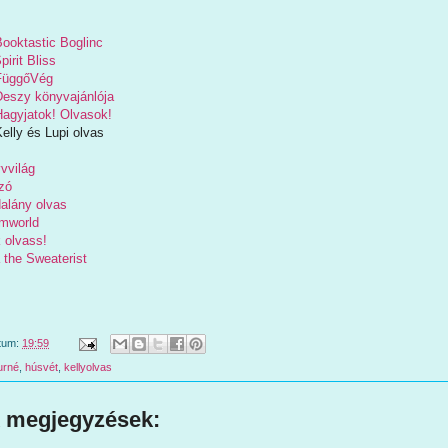
Booktastic Boglinc
pirit Bliss
FüggőVég
Deszy könyvajánlója
Hagyjatok! Olvasok!
elly és Lupi olvas
vvilág
zó
alány olvas
mworld
 olvass!
 the Sweaterist
tum:
19:59
urné
,
húsvét
,
kellyolvas
 megjegyzések: