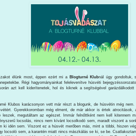
zakot élünk most, éppen ezért mi a
Blogturné Klub
nál úgy gondoltuk, 
nepetekbe. Régi hagyományainkat felelevenítve húsvéti bejegyzéssorozato
orán azt kell kiderítenetek, hol és kiknek a segítségével garázdálkodott 
turné Klubos karácsonyon vett már részt a blogunk, de húsvétin még nem.
vétért. Gyerekkoromban még elment, de már akkor is értek atrocitások,
inte leszek, megutáltam az egészet. Immár felnőttként nem kell kitennem
ényszerű locsolás, nincs nem kívánt locsolkodó sem, maradt viszont a son
 ki idén sem. Viszont ez a húsvét merőben más, mint a többi, hiszen vé
y locsoló sem, a karantén miatt nincs mászkálás se ki, se be. Csatlakozta