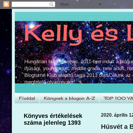
Kelly és 
Hungarian book reviews. 2011-ben indult a blog
ifjúsági, young adult, middle grade, new adult, r
Blogturné Klub alapító tagja 2013 óta. Célunk az
megfelelő olvasnivalót!
Főoldal
Könyvek a blogon A-Z
TOP 100 Y
Könyves értékelések
2020. április 
száma jelenleg 1393
Húsvét a B