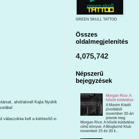
GREEN SKULL TATTOO
Összes
oldalmegjelenítés
4,075,742
Népszerű
bejegyzések
Morgan Rice: A
hősök küldetése
társat, ahol/akinél Kajla Nyúlrik
A Maxim Kiadó
 sorába!
jóvoltából
november 30-án
jelenik meg
válaszolnia kell a kiértesítő e-
Morgan Rice: A hősök küldetése
című könyve. A Blogturné Klub
november 25 és 30 k...