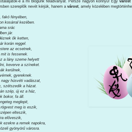
kitaláljátok-e a mi blogunk feladványát. Persze nagyon könnyű! Egy
várost
sben szereplők nevét kérjük, hanem a
várost
, amely közelében megtörténhet
, fakó fényében,
on kosárral kezében.
arna srác
ben jár.
éznek ők ketten,
ár korán reggel.
estere az ecsetnek,
 mit is fessenek.
z a lány szeme helyett
lni, keverve a színeket.
nák kerülnek,
tvérnek, gyereknek.
 nagy húsvéti vadászat,
, szétszedik a házat.
kán szép, új ez a ház,
k bokor, fa áll.
rengeteg meglepit,
 rögvest meg is eszik,
szépen elteszik,
jra előveszik,
k ezekre a remek napokra,
közeli gyönyörű városra.