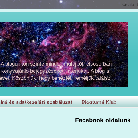
 A blogunkon szinte minden műfajból, elsősorban
 könyvajánló bejegyzéseket, interjúkat. A blog a
ével. Köszönjük, hogy benéztél, reméljük találsz
lmi és adatkezelési szabályzat
Blogturné Klub
Facebook oldalunk