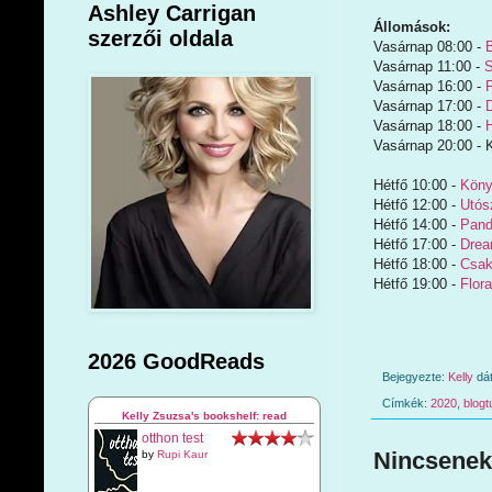
Ashley Carrigan
Állomások:
szerzői oldala
Vasárnap 08:00 -
Vasárnap 11:00 -
S
Vasárnap 16:00 -
Vasárnap 17:00 -
Vasárnap 18:00 -
Vasárnap 20:00 - K
Hétfő 10:00 -
Köny
Hétfő 12:00 -
Utós
Hétfő 14:00 -
Pand
Hétfő 17:00 -
Drea
Hétfő 18:00 -
Csak
Hétfő 19:00 -
Flora
2026 GoodReads
Bejegyezte:
Kelly
dá
Címkék:
2020
,
blogt
Kelly Zsuzsa's bookshelf: read
otthon test
Nincsenek
by
Rupi Kaur