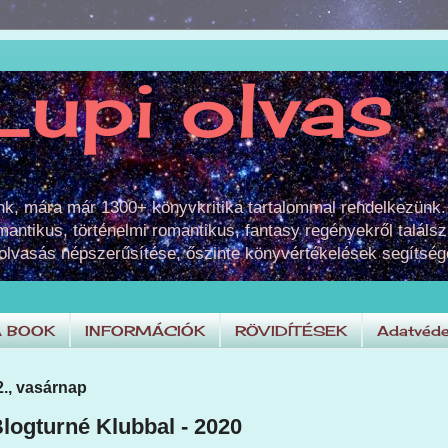
Lupi olvas
unk, mára már 1300+ könyvkritika tartalommal rendelkezünk.
omantikus, történelmi romantikus, fantasy regényekről találsz
 olvasás népszerűsítése, őszinte könyvértékelések segítség
A BOOK
INFORMÁCIÓK
RÖVIDÍTÉSEK
Adatvéde
12., vasárnap
logturné Klubbal - 2020