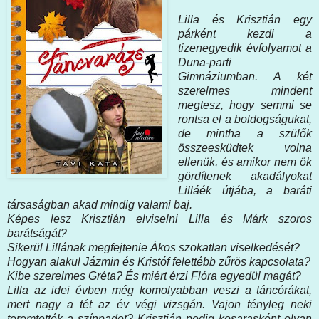
Lilla és Krisztián egy
párként kezdi a
tizenegyedik évfolyamot a
Duna-parti
Gimnáziumban. A két
szerelmes mindent
megtesz, hogy semmi se
rontsa el a boldogságukat,
de mintha a szülők
összeesküdtek volna
ellenük, és amikor nem ők
gördítenek akadályokat
Lilláék útjába, a baráti
társaságban akad mindig valami baj.
Képes lesz Krisztián elviselni Lilla és Márk szoros
barátságát?
Sikerül Lillának megfejtenie Ákos szokatlan viselkedését?
Hogyan alakul Jázmin és Kristóf felettébb zűrös kapcsolata?
Kibe szerelmes Gréta? És miért érzi Flóra egyedül magát?
Lilla az idei évben még komolyabban veszi a táncórákat,
mert nagy a tét az év végi vizsgán. Vajon tényleg neki
teremtették a színpadot? Krisztián pedig kosarasként olyan