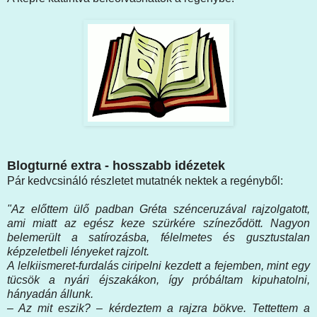
Blogturné extra - hosszabb idézetek
Pár kedvcsináló részletet mutatnék nektek a regényből:
"Az előttem ülő padban Gréta szénceruzával rajzolgatott,
ami miatt az egész keze szürkére színeződött. Nagyon
belemerült a satírozásba, félelmetes és gusztustalan
képzeletbeli lényeket rajzolt.
A lelkiismeret-furdalás ciripelni kezdett a fejemben, mint egy
tücsök a nyári éjszakákon, így próbáltam kipuhatolni,
hányadán állunk.
– Az mit eszik? – kérdeztem a rajzra bökve. Tettettem a