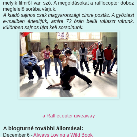
melyik filmről van szó. A megoldásokat a rafflecopter doboz
megfelelő sorába várjuk.
A kiadó sajnos csak magyarországi címre postáz. A győztest
e-mailben értesítjük, amire 72 órán belül választ várunk,
különben sajnos újra kell sorsolnunk.
a Rafflecopter giveaway
A blogturné további állomásai:
December 6 -
Always Loving a Wild Book