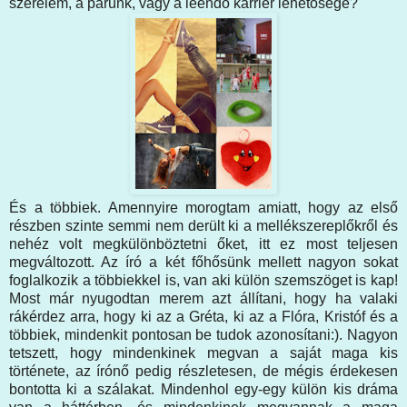
szerelem, a párunk, vagy a leendő karrier lehetősége?
És a többiek. Amennyire morogtam amiatt, hogy az első
részben szinte semmi nem derült ki a mellékszereplőkről és
nehéz volt megkülönböztetni őket, itt ez most teljesen
megváltozott. Az író a két főhősünk mellett nagyon sokat
foglalkozik a többiekkel is, van aki külön szemszöget is kap!
Most már nyugodtan merem azt állítani, hogy ha valaki
rákérdez arra, hogy ki az a Gréta, ki az a Flóra, Kristóf és a
többiek, mindenkit pontosan be tudok azonosítani:). Nagyon
tetszett, hogy mindenkinek megvan a saját maga kis
története, az írónő pedig részletesen, de mégis érdekesen
bontotta ki a szálakat. Mindenhol egy-egy külön kis dráma