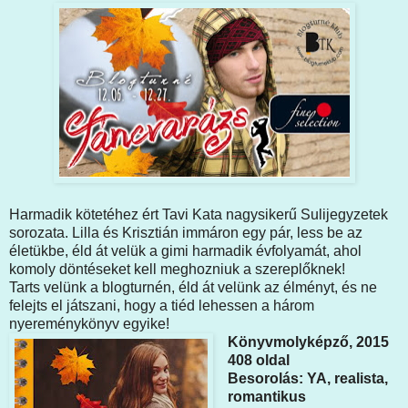
Harmadik kötetéhez ért Tavi Kata nagysikerű Sulijegyzetek
sorozata. Lilla és Krisztián immáron egy pár, less be az
életükbe, éld át velük a gimi harmadik évfolyamát, ahol
komoly döntéseket kell meghozniuk a szereplőknek!
Tarts velünk a blogturnén, éld át velünk az élményt, és ne
felejts el játszani, hogy a tiéd lehessen a három
nyereménykönyv egyike!
Könyvmolyképző, 2015
408 oldal
Besorolás: YA, realista,
romantikus