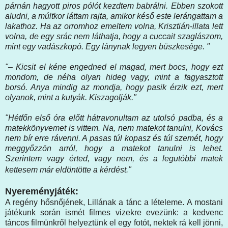
párnán hagyott piros pólót kezdtem babrálni. Ebben szokott
aludni, a múltkor láttam rajta, amikor késő este lerángattam a
lakathoz. Ha az orromhoz emeltem volna, Krisztián-illata lett
volna, de egy srác nem láthatja, hogy a cuccait szaglászom,
mint egy vadászkopó. Egy lánynak legyen büszkesége. "
"– Kicsit el kéne engedned el magad, mert bocs, hogy ezt
mondom, de néha olyan hideg vagy, mint a fagyasztott
borsó. Anya mindig az mondja, hogy pasik érzik ezt, mert
olyanok, mint a kutyák. Kiszagolják."
"Hétfőn első óra előtt hátravonultam az utolsó padba, és a
matekkönyvemet is vittem. Na, nem matekot tanulni, Kovács
nem bír erre rávenni. A pasas túl kopasz és túl szemét, hogy
meggyőzzön arról, hogy a matekot tanulni is lehet.
Szerintem vagy érted, vagy nem, és a legutóbbi matek
kettesem már eldöntötte a kérdést."
Nyereményjáték:
A regény hősnőjének, Lillának a tánc a lételeme. A mostani
játékunk során ismét filmes vizekre evezünk: a kedvenc
táncos filmünkről helyeztünk el egy fotót, nektek rá kell jönni,