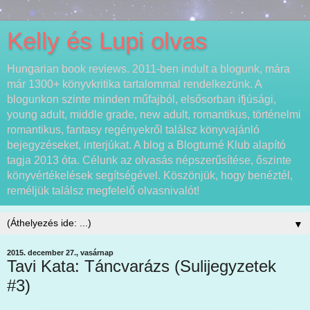
Kelly és Lupi olvas
Hungarian book reviews. 2011-ben indult a blogunk, mára
már 1300+ könyvkritika tartalommal rendelkezünk. A
blogunkon szinte minden műfajból, elsősorban ifjúsági,
young adult, middle grade, new adult, romantikus, történelmi
romantikus, fantasy regényekről találsz könyvajánló
bejegyzéseket, interjúkat. A blog a Blogturné Klub alapító
tagja 2013 óta. Célunk az olvasás népszerűsítése, őszinte
könyvértékelések segítségével. Köszönjük, hogy benéztél,
reméljük találsz megfelelő olvasnivalót!
▼
2015. december 27., vasárnap
Tavi Kata: Táncvarázs (Sulijegyzetek
#3)