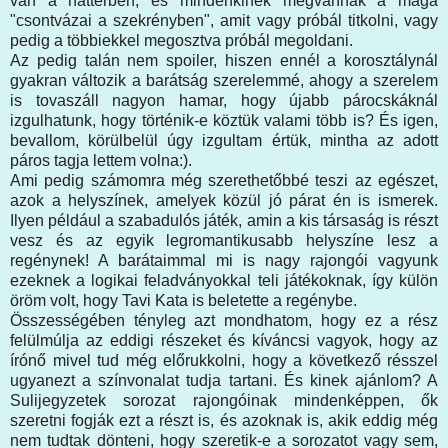
van a háttérben, és mindenkinek megvannak a maga
"csontvázai a szekrényben", amit vagy próbál titkolni, vagy
pedig a többiekkel megosztva próbál megoldani.
Az pedig talán nem spoiler, hiszen ennél a korosztálynál
gyakran változik a barátság szerelemmé, ahogy a szerelem
is tovaszáll nagyon hamar, hogy újabb párocskáknál
izgulhatunk, hogy történik-e köztük valami több is? És igen,
bevallom, körülbelül úgy izgultam értük, mintha az adott
páros tagja lettem volna:).
Ami pedig számomra még szerethetőbbé teszi az egészet,
azok a helyszínek, amelyek közül jó párat én is ismerek.
Ilyen például a szabadulós játék, amin a kis társaság is részt
vesz és az egyik legromantikusabb helyszíne lesz a
regénynek! A barátaimmal mi is nagy rajongói vagyunk
ezeknek a logikai feladványokkal teli játékoknak, így külön
öröm volt, hogy Tavi Kata is beletette a regénybe.
Összességében tényleg azt mondhatom, hogy ez a rész
felülmúlja az eddigi részeket és kíváncsi vagyok, hogy az
írónő mivel tud még előrukkolni, hogy a következő résszel
ugyanezt a színvonalat tudja tartani. És kinek ajánlom? A
Sulijegyzetek sorozat rajongóinak mindenképpen, ők
szeretni fogják ezt a részt is, és azoknak is, akik eddig még
nem tudtak dönteni, hogy szeretik-e a sorozatot vagy sem,