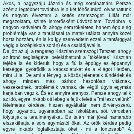
Ákos, a nagyszájú Jázmin és még sorolhatnám. Persze
azért a legtöbbet továbbra is a két főhősünkről olvashattunk
és nagyon élveztem a kettős szemszöget. Lillát már
megszoktam, szinte ismerősként üdvözöltem. Továbbra is
nagyon kedvelem őt, ahogy nem tökéletes, hanem épp elég
problémája van a tanulással (a matek utálata annyira közel
hozta hozzám, én is kb így szenvedtem ezzel a tantárggyal
végig a középiskola során) és a családjával is.
De jött az új, a rengeteg Krisztián szemszög! Tetszett, ahogy
az írónő segítségével beleláthattunk a "tökéletes" Krisztián
fejébe is, és kiderült, hogy a fiú is éppúgy és éppannyi
kétséggel gyötrődik a kapcsolatukat és a világot illetően,
mint Lilla. De ami a lényeg, a közös jeleneteik tündériek és
ahogy minden más párhoz hasonlóan vitáznak,
veszekednek, problémáik vannak, de végül úgyis egymás
karjaiban végzik. És ez annyira aranyos. Persze ahogy telik
az idő, egyre inkább ott lebeg a fejük felett a "mi lesz velünk"
félelmetes kérdése, hiszen egyáltalán nem törvényszerű,
hogy ugyanott, ugyanabban az iskolában, sőt, városban
folytatják a tanulmányaikat. És talán már jóval hamarabb
elszakíthatja a sors egymástól őket. Az örök kérdés pedig
egyre inkább foglalkoztatja őket - mi a fontosabb? A