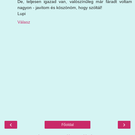
De, teljesen igazad van, valószínűleg már fáradt voltam
nagyon - javítom és köszönöm, hogy szóltál!
Lupi
Válasz
‹
›
Főoldal