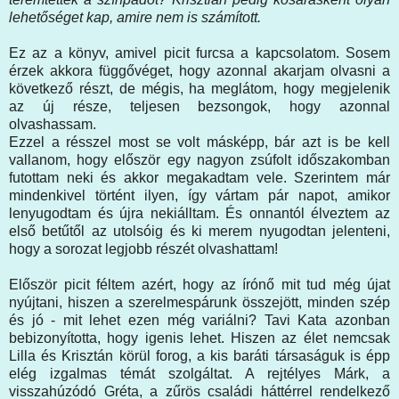
lehetőséget kap, amire nem is számított.
Ez az a könyv, amivel picit furcsa a kapcsolatom. Sosem
érzek akkora függővéget, hogy azonnal akarjam olvasni a
következő részt, de mégis, ha meglátom, hogy megjelenik
az új része, teljesen bezsongok, hogy azonnal
olvashassam.
Ezzel a résszel most se volt másképp, bár azt is be kell
vallanom, hogy először egy nagyon zsúfolt időszakomban
futottam neki és akkor megakadtam vele. Szerintem már
mindenkivel történt ilyen, így vártam pár napot, amikor
lenyugodtam és újra nekiálltam. És onnantól élveztem az
első betűtől az utolsóig és ki merem nyugodtan jelenteni,
hogy a sorozat legjobb részét olvashattam!
Először picit féltem azért, hogy az írónő mit tud még újat
nyújtani, hiszen a szerelmespárunk összejött, minden szép
és jó - mit lehet ezen még variálni? Tavi Kata azonban
bebizonyította, hogy igenis lehet. Hiszen az élet nemcsak
Lilla és Krisztán körül forog, a kis baráti társaságuk is épp
elég izgalmas témát szolgáltat. A rejtélyes Márk, a
visszahúzódó Gréta, a zűrös családi háttérrel rendelkező