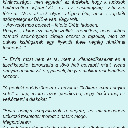
kíváncsiságot, mert egyedül az érdekelt, hogy a tudósok
határozottan kijelentsék, az az ocsmányság sohasem
létezett. Nem akarok olyan világba élni, ahol a rajzbéli
szörnyetegnek DNS-e van. Vagy volt.
– Agyvelőt meg beleket – felelte Gréta hidegen.
Pompás, akkor ezt megbeszéltük. Reméltem, hogy otthon
zárható szekrényben tárolja ezeket a rajzokat, mert az
ötéves kishúgának egy ilyentől élete végéig rémálmai
lennének. "
"– Ervin most nem ér rá, mert a kilencedikeseket és a
tizedikeseket terrorizálja a jövő heti gólyabál miatt. Néha
annyira unalmasak a gyűlések, hogy a múltkor már tanultam
közben."
"A pénteki ebédszünetet az udvaron töltöttem, mert annyira
sütött a nap, mintha azon pedálozna, hogy trikóra tudja-e
vetkőztetni a diákokat. "
"Ervin hangja megváltozott a végére, és majdhogynem
utálkozó tekintettel meredt a hátam mögé.
Megfordultam.
A suli falának támaszkodva, higgadtan és türelmesen figyelt