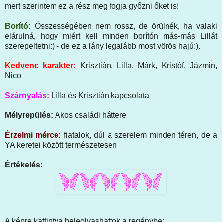
mert szerintem ez a rész meg fogja győzni őket is!
Borító:
Összességében nem rossz, de örülnék, ha valaki
elárulná, hogy miért kell minden borítón más-más Lillát
szerepeltetni:) - de ez a lány legalább most vörös hajú:).
Kedvenc karakter:
Krisztián, Lilla, Márk, Kristóf, Jázmin,
Nico
Szárnyalás:
Lilla és Krisztián kapcsolata
Mélyrepülés:
Ákos családi háttere
Érzelmi mérce:
fiatalok, dúl a szerelem minden téren, de a
YA keretei között természetesen
Értékelés:
A képre kattintva beleolvashattok a regénybe: