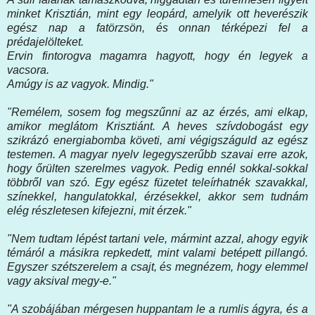
minket Krisztián, mint egy leopárd, amelyik ott heverészik
egész nap a fatörzsön, és onnan térképezi fel a
prédajelölteket.
Ervin fintorogva magamra hagyott, hogy én legyek a
vacsora.
Amúgy is az vagyok. Mindig."
"Remélem, sosem fog megszűnni az az érzés, ami elkap,
amikor meglátom Krisztiánt. A heves szívdobogást egy
szikrázó energiabomba követi, ami végigszáguld az egész
testemen. A magyar nyelv legegyszerűbb szavai erre azok,
hogy őrülten szerelmes vagyok. Pedig ennél sokkal-sokkal
többről van szó. Egy egész füzetet teleírhatnék szavakkal,
színekkel, hangulatokkal, érzésekkel, akkor sem tudnám
elég részletesen kifejezni, mit érzek."
"Nem tudtam lépést tartani vele, mármint azzal, ahogy egyik
témáról a másikra repkedett, mint valami betépett pillangó.
Egyszer szétszerelem a csajt, és megnézem, hogy elemmel
vagy aksival megy-e."
"A szobájában mérgesen huppantam le a rumlis ágyra, és a