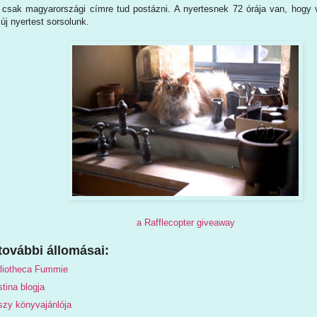
 csak magyarországi címre tud postázni. A nyertesnek 72 órája van, hogy vá
új nyertest sorsolunk.
a Rafflecopter giveaway
további állomásai:
bliotheca Fummie
stina blogja
zy könyvajánlója