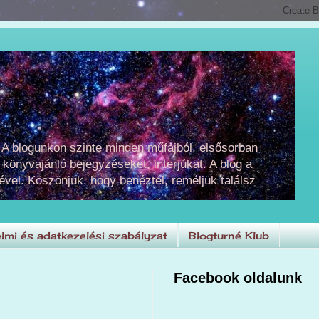
 A blogunkon szinte minden műfajból, elsősorban
 könyvajánló bejegyzéseket, interjúkat. A blog a
ével. Köszönjük, hogy benéztél, reméljük találsz
lmi és adatkezelési szabályzat
Blogturné Klub
Facebook oldalunk