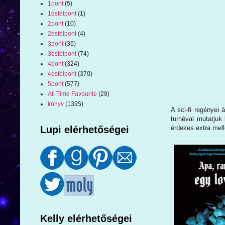
1pont
(5)
1ésfélpont
(1)
2pont
(10)
2ésfélpont
(4)
3pont
(36)
3ésfélpont
(74)
4pont
(324)
4ésfélpont
(370)
5pont
(577)
All Time Favourite
(29)
könyv
(1395)
A sci-fi regényei
turnéval mutatjuk
érdekes extra mell
Lupi elérhetőségei
Kelly elérhetőségei