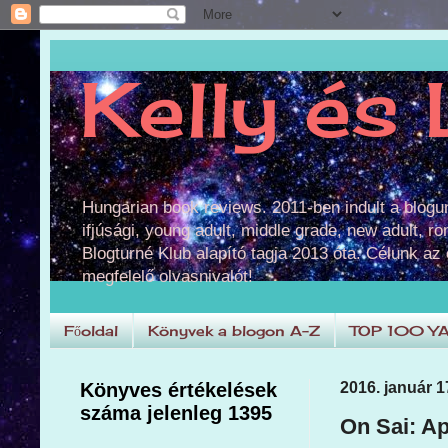
Kelly és 
Hungarian book reviews. 2011-ben indult a blog
ifjúsági, young adult, middle grade, new adult, r
Blogturné Klub alapító tagja 2013 óta. Célunk az
megfelelő olvasnivalót!
Főoldal
Könyvek a blogon A-Z
TOP 100 Y
Könyves értékelések
2016. január 1
száma jelenleg 1395
On Sai: Ap