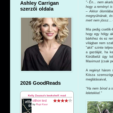
"- Én… nem akarla
Ashley Carrigan
hogy a reményt is
szerzői oldala
– Akkor ólomlába
megnyúlnának, és
mert nem jössz… 
Mia pedig csetlik-
hogy egy hölgy akk
bárkihez és ez re
világban nem szab
"akit" szinte telj
a gazdáját, ha ke
Körülbelül úgy k
Maximust (csak pe
A regényt három 
Kósza szemszögét
meglátásaival,
2026 GoodReads
"Ha nem bírod a s
leletekkel."
Kelly Zsuzsa's bookshelf: read
otthon test
by
Rupi Kaur