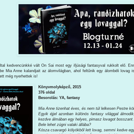
 által kedvencünkké vált On Sai most egy ifjúsági fantasyval rukkolt elő. 
 be Mia Anne kalandjait az álomvilágban, ahol feltűnik egy álombéli lovag i
ett még nyerhettek is!
Könyvmolyképző, 2015
376 oldal
Besorolás: YA, fantasy
Mia Anne tizenhat éves, és nem túl lelkesen Pestre köl
Egyik éjjel azonban különös fantasy világgal álmod
kezdve álmában egy helyes, pimasz lovagot bosszant.
Bele lehet zúgni valaki állába?
Kósza csavargó kölyökből lett lovag, semmi kedve egy 