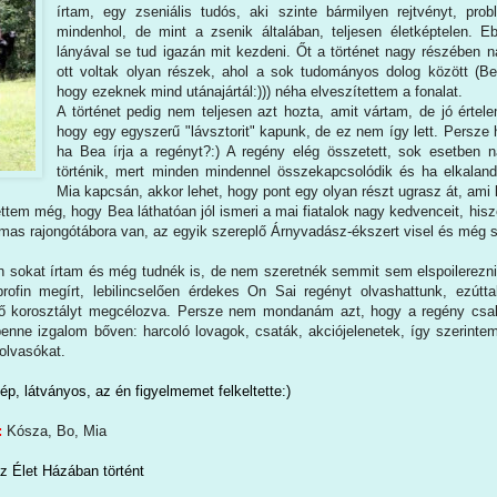
írtam, egy zseniális tudós, aki szinte bármilyen rejtvényt, pr
mindenhol, de mint a zsenik általában, teljesen életképtelen. 
lányával se tud igazán mit kezdeni. Őt a történet nagy részében 
ott voltak olyan részek, ahol a sok tudományos dolog között (B
hogy ezeknek mind utánajártál:))) néha elveszítettem a fonalat.
A történet pedig nem teljesen azt hozta, amit vártam, de jó értel
hogy egy egyszerű "lávsztorit" kapunk, de ez nem így lett. Persze 
ha Bea írja a regényt?:) A regény elég összetett, sok esetben na
történik, mert minden mindennel összekapcsolódik és ha elkalan
Mia kapcsán, akkor lehet, hogy pont egy olyan részt ugrasz át, ami 
ttem még, hogy Bea láthatóan jól ismeri a mai fiatalok nagy kedvenceit, hi
mas rajongótábora van, az egyik szereplő Árnyvadász-ékszert visel és még 
n sokat írtam és még tudnék is, de nem szeretnék semmit sem elspoilerez
ofin megírt, lebilincselően érdekes On Sai regényt olvashattunk, ezútta
tő korosztályt megcélozva. Persze nem mondanám azt, hogy a regény csa
benne izgalom bőven: harcoló lovagok, csaták, akciójelenetek, így szerintem
 olvasókat.
p, látványos, az én figyelmemet felkeltette:)
:
Kósza, Bo, Mia
z Élet Házában történt