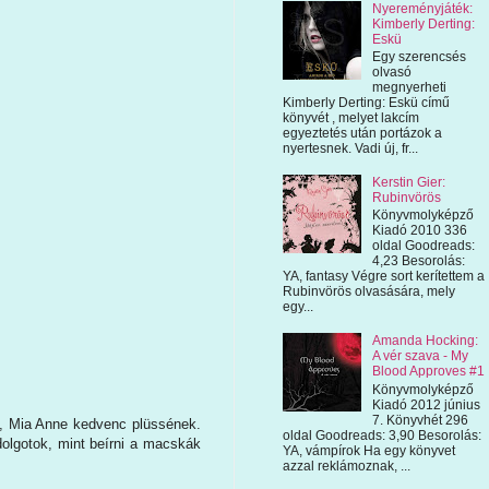
Nyereményjáték:
Kimberly Derting:
Eskü
Egy szerencsés
olvasó
megnyerheti
Kimberly Derting: Eskü című
könyvét , melyet lakcím
egyeztetés után portázok a
nyertesnek. Vadi új, fr...
Kerstin Gier:
Rubinvörös
Könyvmolyképző
Kiadó 2010 336
oldal Goodreads:
4,23 Besorolás:
YA, fantasy Végre sort kerítettem a
Rubinvörös olvasására, mely
egy...
Amanda Hocking:
A vér szava - My
Blood Approves #1
Könyvmolyképző
Kiadó 2012 június
7. Könyvhét 296
, Mia Anne kedvenc plüssének.
oldal Goodreads: 3,90 Besorolás:
olgotok, mint beírni a macskák
YA, vámpírok Ha egy könyvet
azzal reklámoznak, ...