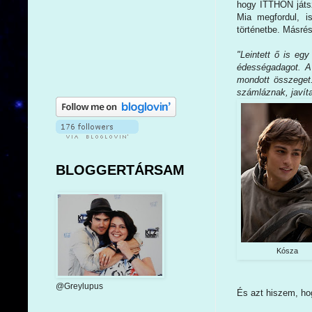
hogy ITTHON játszó
Mia megfordul, 
történetbe. Másrés
"Leintett ő is eg
édességadagot. A g
mondott összeget
számláznak, javíta
BLOGGERTÁRSAM
Kósza
@Greylupus
És azt hiszem, ho