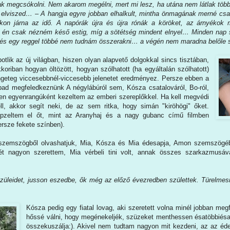
k megcsókolni. Nem akarom megélni, mert mi lesz, ha utána nem látlak több
 elviszed… – A hangja egyre jobban elhalkult, mintha önmagának merné csak
kon járna az idő. A napórák újra és újra rónák a köröket, az árnyékok 
 én csak nézném késő estig, míg a sötétség mindent elnyel… Minden nap s
és egy reggel többé nem tudnám összerakni… a végén nem maradna belől
botlik az új világban, hiszen olyan alapvető dolgokkal sincs tisztában,
oriban hogyan öltözött, hogyan szólhatott (ha egyáltalán szólhatott)
ngeteg viccesebbnél-viccesebb jelenetet eredményez. Persze ebben a
ad megfeledkeznünk A négylábúról sem, Kósza csatalováról, Bo-ról,
esen egyenrangúként kezeltem az emberi szereplőkkel. Ha kell megvédi
ll, akkor segít neki, de az sem ritka, hogy simán "kiröhögi" őket.
épzeltem el őt, mint az Aranyhaj és a nagy gubanc című filmben
rsze fekete színben).
szemszögből olvashatjuk, Mia, Kósza és Mia édesapja, Amon szemszögéb
 nagyon szerettem, Mia vérbeli tini volt, annak összes szarkazmusáva
züleidet, jusson eszedbe, ők még az előző évezredben születtek. Türelmesne
Kósza pedig egy fiatal lovag, aki szeretett volna minél jobban megf
hőssé válni, hogy megénekeljék, szüzeket menthessen ésatöbbiésatöb
összekuszálja:). Akivel nem tudtam nagyon mit kezdeni, az az é