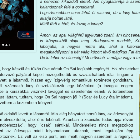
a nehezen kiküzdött életét. Ám nyugtalanítja a szemt
kalandoznak felé a gondolatai.
Legszívesebben sose látná őt viszont, de a lány hata
akarja holtan látni.
Mitől férfi a férfi, és lovag a lovag?
Amon, az apa, világhírű agykutató zseni, ám nincsene
is könyvekből oldja meg. Budapestre rendelik, Kö
laborjába, a négyes metró alá, ahol a katonas
megakadályozni a két világ között lévő mágikus Fal át
De ki lehet az ellenség? Mi erősebb, a mágia vagy a 
k, hogy készül és tűkön ülve vártuk On Sai legújabb regényét. Hol részleteket
ítótervező pályázat képeit nézegethettük és szavazhattunk róla. Engem a
vett a lábamról, hiszen egy ízig-vérig romantikus történetre gondoltam,
ból származó lány összetalálkozik egy középkori (a lovagok engem
be a korszakba visznek) lovaggal és szerelembe esnek. A történetben
et láttam, tudtam, hogy On Sai nagyon jól ír (Scar és Lucy óta imádom),
vettem a kezembe a könyvet.
ő oldaltól levett a lábamról. Mia elég hányatott sorsú lány, az édesanyját
 elveszítette, ahol ő is lebénult. Azonban a zseniális tudós apja révén
endbehozzák", hogy "csak" sántikál. Mindemellett nincs megszokott
rt az édesapja miatt folyamatosan utaznak, most legutoljára épp
ltöznek. Ez volt az első pont, ami miatt nagyon szerettem a regényt,