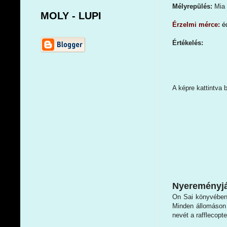
Mélyrepülés:
Mia 
MOLY - LUPI
Érzelmi mérce:
é
Értékelés:
A képre kattintva 
Nyereményjá
On Sai könyvében
Minden állomáson 
nevét a rafflecopt