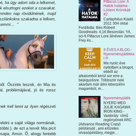
Pittacus Lore: A
é, ha úgy adom oda a lelkemet,
Hatok hatalma -
 elsuttogni ezeket a szavakat.
Lórieni Krónikák
minden nap rövidülnének, majd
#2
zilánkokra szakadna a lelkem,
Cartaphilus Kiadó
2011 304 oldal
e semmi… "
Fordította: Illés Róbert
Goodreads: 4,16 Besorolás: YA,
sci-fi Pittacus Lore álnéven James
Frey és...
8 ÉVES A BLOG -
Nyereményjátékka
l !!!
Ma nyolc éve
nyitottam a blogot,
ebből az
alkalomból kerül sor erre a
bejegyzésre. Többször neki
ől. Őszinte leszek, én Mia és
akartam már állni kibeszélni
magamból, m...
l, problémájával, jó és rossz
Nyereményjáték
NYERD MEG
k kell lenni az ilyen régészeti
JULIE KAGAWA:
IRON KING -
Vaskirály című
regényének ARC
elelni a saját világa normáinak,
(Advance Reading Copy)
bi:), de ezt a tervét Mia picit
példányát , ami előzetes
olvasópéldány, megje...
desapa, Amon. Ő, ahogy fentebb