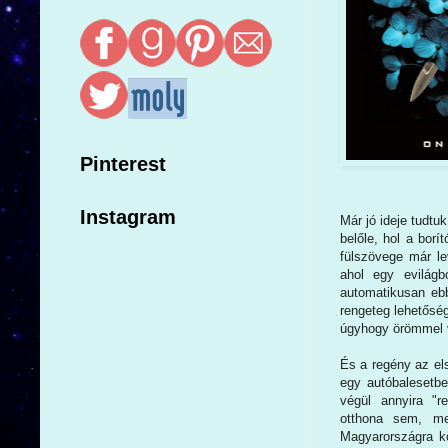
Pinterest
Instagram
Már jó ideje tudtu
belőle, hol a bor
fülszövege már le
ahol egy evilág
automatikusan eb
rengeteg lehetőség
úgyhogy örömmel 
És a regény az els
egy autóbalesetben
végül annyira "r
otthona sem, me
Magyarországra kö