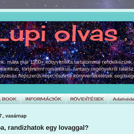
Lupi olvas
unk, mára már 1300+ könyvkritika tartalommal rendelkezünk.
omantikus, történelmi romantikus, fantasy regényekről találsz
 olvasás népszerűsítése, őszinte könyvértékelések segítség
A BOOK
INFORMÁCIÓK
RÖVIDÍTÉSEK
Adatvéde
7., vasárnap
a, randizhatok egy lovaggal?