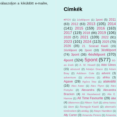
laszoljon a kiküldött e-mailre,
Címkék
2011
1pont
(5)
#POV
(1)
1ésfélpont
(1)
2013
(105)
2014
(63)
2012
(63)
(141)
2015
(159)
2016
(163)
2017
(119)
2019
(106)
2018
(86)
2021
(109)
2020
(57)
2022
(91)
2023
(101)
2024
(113)
2025
(70)
2026
(35)
21. Század Kiadó
(15)
3ésfélpont
2ésfélpont
(4)
2pont
(10)
4ésfélpont
(370)
(74)
3pont
(36)
5pont
(577)
4pont
(324)
60-
Abbi Glines
as évek
(2)
A. M. Howell
(1)
(15)
abszurd
(2)
Adalyn Grace
(1)
Adam
advent
(3)
Bray
(2)
Addison Cole
(1)
afrika
(3)
adventure
(1)
aforizma
(1)
Agave
(29)
alakváltó
Agócs Írisz
(1)
(16)
Alex Aster
(1)
Alex Flynn
(1)
Alex
Alexandra
(5)
Alexandra
Pettyfer
(2)
Bracken
(4)
Ali Hazelwood
(2)
Alix E.
All Time Favourite
(29)
állat
Harrow
(1)
(4)
állatorvos
(1)
Allison Saft
(1)
alma katsu
(1)
álom
(1)
Álomgyár Kiadó
(2)
alternatív
történelem
(2)
alvilág
(1)
Alwyn Hamilton
(1)
Ally Carter
(3)
Amanda Peters
(1)
Amanda