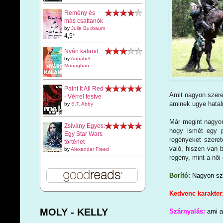
Remény és
más csattanók
by
Julie Buxbaum
4,5*
Nyári kaland
by
Annabel
Monaghan
Paint It All Red
Amit nagyon szere
- Vérrel festve
aminek ugye hatal
by
S.T. Abby
Már megint nagyo
Zsivány Egyes:
hogy ismét egy pr
Egy Star Wars
regényeket szere
történet
való, hiszen van 
by
Alexander Freed
regény, mint a női
Borító:
Nagyon szé
Kedvenc karakter
MOLY - KELLY
Szárnyalás:
ami a