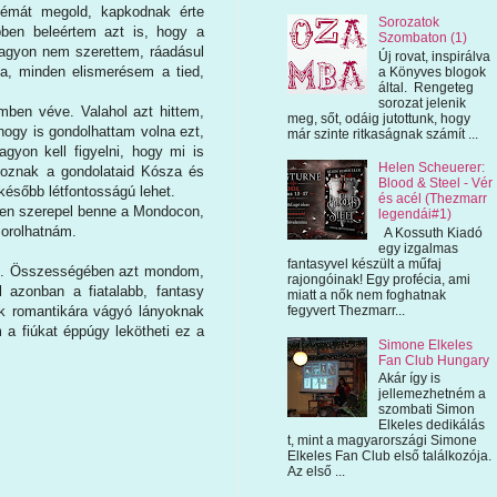
oblémát megold, kapkodnak érte
Sorozatok
Ebben beleértem azt is, hogy a
Szombaton (1)
nagyon nem szerettem, ráadásul
Új rovat, inspirálva
ea, minden elismerésem a tied,
a Könyves blogok
által. Rengeteg
sorozat jelenik
emben véve. Valahol azt hittem,
meg, sőt, odáig jutottunk, hogy
hogy is gondolhattam volna ezt,
már szinte ritkaságnak számít ...
gyon kell figyelni, hogy mi is
Helen Scheuerer:
doznak a gondolataid Kósza és
Blood & Steel - Vér
később létfontosságú lehet.
és acél (Thezmarr
szen szerepel benne a Mondocon,
legendái#1)
sorolhatnám.
A Kossuth Kiadó
egy izgalmas
fantasyvel készült a műfaj
ni. Összességében azt mondom,
rajongóinak! Egy profécia, ami
l azonban a fiatalabb, fantasy
miatt a nők nem foghatnak
fegyvert Thezmarr...
k romantikára vágyó lányoknak
 a fiúkat éppúgy lekötheti ez a
Simone Elkeles
Fan Club Hungary
Akár így is
jellemezhetném a
szombati Simon
Elkeles dedikálás
t, mint a magyarországi Simone
Elkeles Fan Club első találkozója.
Az első ...