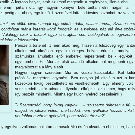
dik. A legtöbb helyet, amit az írónő megemlít a regényben, illetve ahol
ismerem, jártam ott, így nagyon könnyen bele tudtam élni magam a
zt pedig az, ahogy egy külföldi szemével láttatja kicsiny hazánkat, az valami
y taxit, és előbb elvitte magát egy cukrászdába, valami furcsa, Szamos n
ondolatai már a kutatás körül forogtak, és a wekerlei ház elé érve szórakoz
. Valahogy ezek a taxisok egyik országban sem boldogulnak az egyszerű s
ni kéne a közoktatást."
Persze a történet itt nem akad meg, hiszen a fülszöveg egy fantas
alkalommal álmában egy különleges helyre érkezik, amelyet 
számunkra ámulatba ejtő emberek népesítenek be - egy-két f
egyetemben. És Mia az első adandó alkalommal megmenti egy fi
megváltoztatja a lány életét.
Nagyon-nagyon szerettem Mia és Kósza kapcsolatát. Két külön
próbálják megérteni egymást. Bea nagyon jól eltalálta azt a ha
középkori lovag beszélhetett és viselkedhetett. Egy élmény volt
veszekedett, akár udvarolt. Ilyenkor elképzeli az ember, hogy mil
így beszélt mindenki. Mintha egy külön nyelvről beszélnénk:)
.
"- Szerencséd, hogy lovag vagyok… – sziszegte dühösen a fiú. –
magad, és játszol velem, mert tudod, nem nyúlhatok hozzád… Azt
vet lobbot a vérem gyönyörű, puha szádat érezve?"
gy egy ilyen vallomás hallatán nemcsak Mia és én olvadtam el teljesen, hane