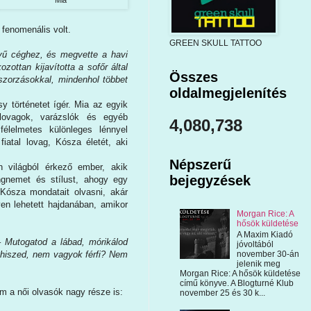
 fenomenális volt.
GREEN SKULL TATTOO
evű céghez, és megvette a havi
ottan kijavította a sofőr által
Összes
zorzásokkal, mindenhol többet
oldalmegjelenítés
y történetet ígér. Mia az egyik
lovagok, varázslók és egyéb
4,080,738
élelmetes különleges lénnyel
atal lovag, Kósza életét, aki
Népszerű
 világból érkező ember, akik
bejegyzések
ngnemet és stílust, ahogy egy
 Kósza mondatait
olvasni, akár
yen lehetett hajdanában, amikor
Morgan Rice: A
hősök küldetése
A Maxim Kiadó
 Mutogatod a lábad, mórikálod
jóvoltából
 hiszed, nem vagyok férfi? Nem
november 30-án
jelenik meg
Morgan Rice: A hősök küldetése
című könyve. A Blogturné Klub
m a női olvasók nagy része is:
november 25 és 30 k...