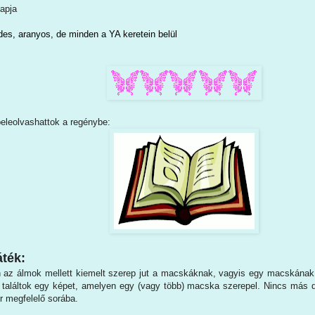
apja
des, aranyos, de minden a YA keretein belül
beleolvashattok a regénybe:
ték:
 az álmok mellett kiemelt szerep jut a macskáknak, vagyis egy macskának
találtok egy képet, amelyen egy (vagy több) macska szerepel. Nincs más d
er megfelelő sorába.