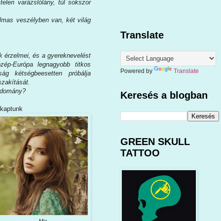
elen varázslólány, túl sokszor
lmas veszélyben van, két világ
Translate
k érzelmei, és a gyereknevelést
zép-Európa legnagyobb titkos
Powered by
Translate
ág kétségbeesetten próbálja
szakítását.
tudomány?
Keresés a blogban
 kaptunk
GREEN SKULL
TATTOO
Mia