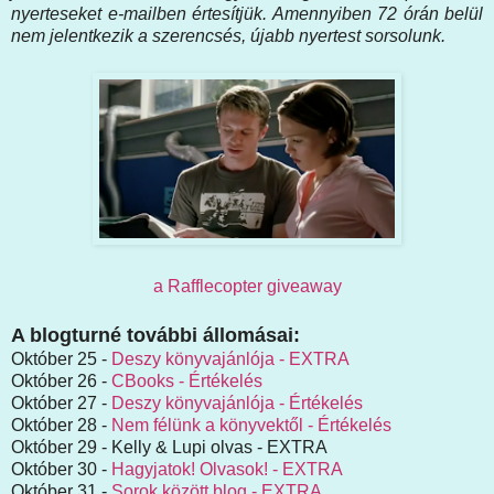
nyerteseket e-mailben értesítjük. Amennyiben 72 órán belül
nem jelentkezik a szerencsés, újabb nyertest sorsolunk.
a Rafflecopter giveaway
A blogturné további állomásai:
Október 25 -
Deszy könyvajánlója - EXTRA
Október 26 -
CBooks - Értékelés
Október 27 -
Deszy könyvajánlója - Értékelés
Október 28 -
Nem félünk a könyvektől - Értékelés
Október 29 - Kelly & Lupi olvas - EXTRA
Október 30 -
Hagyjatok! Olvasok! - EXTRA
Október 31 -
Sorok között blog - EXTRA