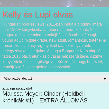
Kelly és Lupi olvas
Hungarian book reviews. 2011-ben indult a blogunk, mára
már 1300+ könyvkritika tartalommal rendelkezünk. A
blogunkon szinte minden műfajból, elsősorban ifjúsági,
young adult, middle grade, new adult, romantikus, történelmi
romantikus, fantasy regényekről találsz könyvajánló
bejegyzéseket, interjúkat. A blog a Blogturné Klub alapító
tagja 2013 óta. Célunk az olvasás népszerűsítése, őszinte
könyvértékelések segítségével. Köszönjük, hogy benéztél,
reméljük találsz megfelelő olvasnivalót!
▼
2018. október 29., hétfő
Marissa Meyer: Cinder (Holdbéli
krónikák #1) - EXTRA ÁLLOMÁS