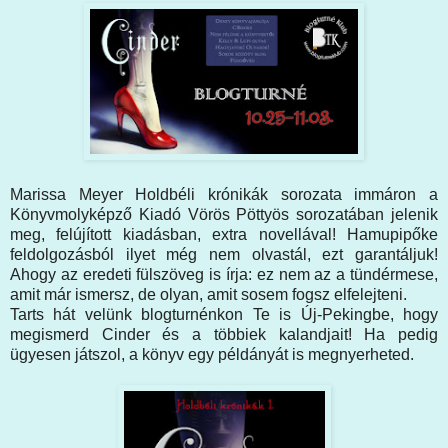
Marissa Meyer Holdbéli krónikák sorozata immáron a
Könyvmolyképző Kiadó Vörös Pöttyös sorozatában jelenik
meg, felújított kiadásban, extra novellával! Hamupipőke
feldolgozásból ilyet még nem olvastál, ezt garantáljuk!
Ahogy az eredeti fülszöveg is írja: ez nem az a tündérmese,
amit már ismersz, de olyan, amit sosem fogsz elfelejteni.
Tarts hát velünk blogturnénkon Te is Új-Pekingbe, hogy
megismerd Cinder és a többiek kalandjait! Ha pedig
ügyesen játszol, a könyv egy példányát is megnyerheted.