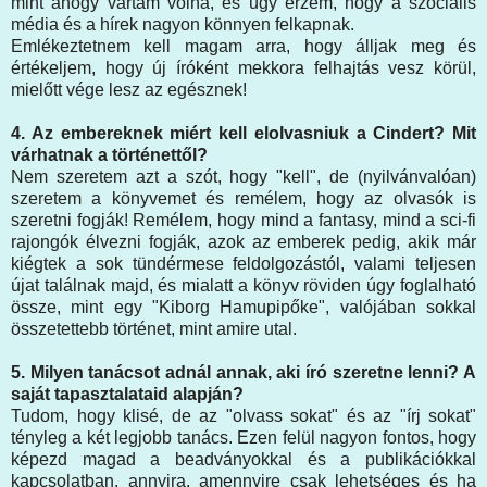
mint ahogy vártam volna, és úgy érzem, hogy a szociális
média és a hírek nagyon könnyen felkapnak.
Emlékeztetnem kell magam arra, hogy álljak meg és
értékeljem, hogy új íróként mekkora felhajtás vesz körül,
mielőtt vége lesz az egésznek!
4. Az embereknek miért kell elolvasniuk a Cindert? Mit
várhatnak a történettől?
Nem szeretem azt a szót, hogy "kell", de (nyilvánvalóan)
szeretem a könyvemet és remélem, hogy az olvasók is
szeretni fogják! Remélem, hogy mind a fantasy, mind a sci-fi
rajongók élvezni fogják, azok az emberek pedig, akik már
kiégtek a sok tündérmese feldolgozástól, valami teljesen
újat találnak majd, és mialatt a könyv röviden úgy foglalható
össze, mint egy "Kiborg Hamupipőke", valójában sokkal
összetettebb történet, mint amire utal.
5.
Milyen tanácsot adnál annak, aki író szeretne lenni? A
saját tapasztalataid alapján?
Tudom, hogy klisé, de az "olvass sokat" és az "írj sokat"
tényleg a két legjobb tanács. Ezen felül nagyon fontos, hogy
képezd magad a beadványokkal és a publikációkkal
kapcsolatban, annyira, amennyire csak lehetséges és ha