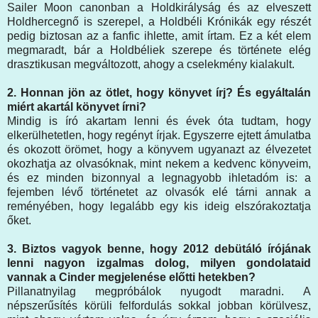
Sailer Moon canonban a Holdkirályság és az elveszett
Holdhercegnő is szerepel, a Holdbéli Krónikák egy részét
pedig biztosan az a fanfic ihlette, amit írtam. Ez a két elem
megmaradt, bár a Holdbéliek szerepe és története elég
drasztikusan megváltozott, ahogy a cselekmény kialakult.
2. Honnan jön az ötlet, hogy könyvet írj? És egyáltalán
miért akartál könyvet írni?
Mindig is író akartam lenni és évek óta tudtam, hogy
elkerülhetetlen, hogy regényt írjak. Egyszerre ejtett ámulatba
és okozott örömet, hogy a könyvem ugyanazt az élvezetet
okozhatja az olvasóknak, mint nekem a kedvenc könyveim,
és ez minden bizonnyal a legnagyobb ihletadóm is: a
fejemben lévő történetet az olvasók elé tárni annak a
reményében, hogy legalább egy kis ideig elszórakoztatja
őket.
3.
Biztos vagyok benne, hogy 2012 debütáló írójának
lenni nagyon izgalmas dolog, milyen gondolataid
vannak a Cinder megjelenése előtti hetekben?
Pillanatnyilag megpróbálok nyugodt maradni.
A
népszerűsítés körüli felfordulás sokkal jobban körülvesz,