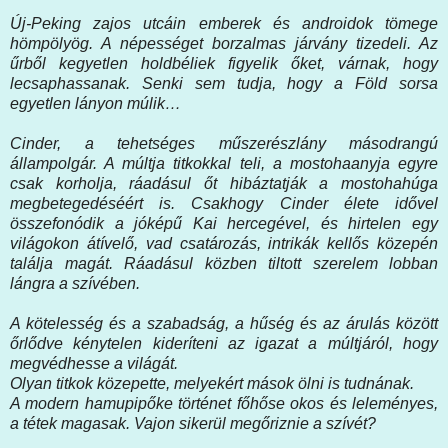
Új-Peking zajos utcáin emberek és androidok tömege
hömpölyög. A népességet borzalmas járvány tizedeli. Az
űrből kegyetlen holdbéliek figyelik őket, várnak, hogy
lecsaphassanak. Senki sem tudja, hogy a Föld sorsa
egyetlen lányon múlik…
Cinder, a tehetséges műszerészlány másodrangú
állampolgár. A múltja titkokkal teli, a mostohaanyja egyre
csak korholja, ráadásul őt hibáztatják a mostohahúga
megbetegedéséért is. Csakhogy Cinder élete idővel
összefonódik a jóképű Kai hercegével, és hirtelen egy
világokon átívelő, vad csatározás, intrikák kellős közepén
találja magát. Ráadásul közben tiltott szerelem lobban
lángra a szívében.
A kötelesség és a szabadság, a hűség és az árulás között
őrlődve kénytelen kideríteni az igazat a múltjáról, hogy
megvédhesse a világát.
Olyan titkok közepette, melyekért mások ölni is tudnának.
A modern hamupipőke történet főhőse okos és leleményes,
a tétek magasak. Vajon sikerül megőriznie a szívét?