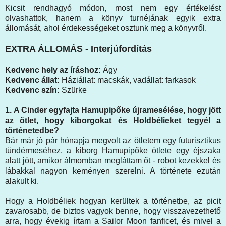
Kicsit rendhagyó módon, most nem egy értékelést
olvashattok, hanem a könyv turnéjának egyik extra
állomását, ahol érdekességeket osztunk meg a könyvről.
EXTRA ÁLLOMÁS - Interjúfordítás
Kedvenc hely az íráshoz:
Ágy
Kedvenc állat:
Háziállat: macskák, vadállat: farkasok
Kedvenc szín:
Szürke
1.
A Cinder egyfajta Hamupipőke újramesélése, hogy jött
az ötlet, hogy kiborgokat és Holdbélieket tegyél a
történetedbe?
Bár már jó pár hónapja megvolt az ötletem egy futurisztikus
tündérmeséhez, a kiborg Hamupipőke ötlete egy éjszaka
alatt jött, amikor álmomban megláttam őt - robot kezekkel és
lábakkal nagyon keményen szerelni. A története ezután
alakult ki.
Hogy a Holdbéliek hogyan kerültek a történetbe, az picit
zavarosabb, de biztos vagyok benne, hogy visszavezethető
arra, hogy évekig írtam a Sailor Moon fanficet, és mivel a