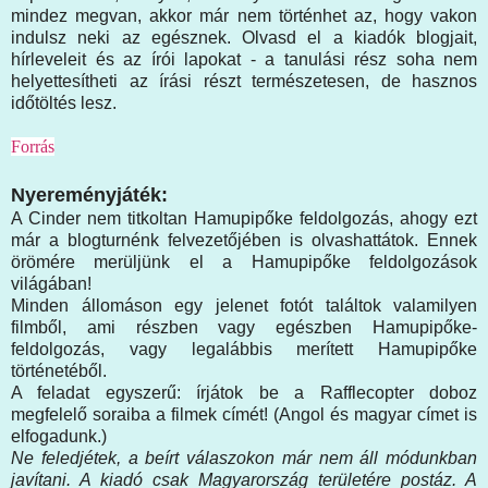
mindez megvan, akkor már nem történhet az, hogy vakon
indulsz neki az egésznek. Olvasd el a kiadók blogjait,
hírleveleit és az írói lapokat - a tanulási rész soha nem
helyettesítheti az írási részt természetesen, de hasznos
időtöltés lesz.
Forrás
Nyereményjáték:
A Cinder nem titkoltan Hamupipőke feldolgozás, ahogy ezt
már a blogturnénk felvezetőjében is olvashattátok. Ennek
örömére merüljünk el a Hamupipőke feldolgozások
világában!
Minden állomáson egy jelenet fotót találtok valamilyen
filmből, ami részben vagy egészben Hamupipőke-
feldolgozás, vagy legalábbis merített Hamupipőke
történetéből.
A feladat egyszerű: írjátok be a Rafflecopter doboz
megfelelő soraiba a filmek címét! (Angol és magyar címet is
elfogadunk.)
Ne feledjétek, a beírt válaszokon már nem áll módunkban
javítani. A kiadó csak Magyarország területére postáz. A