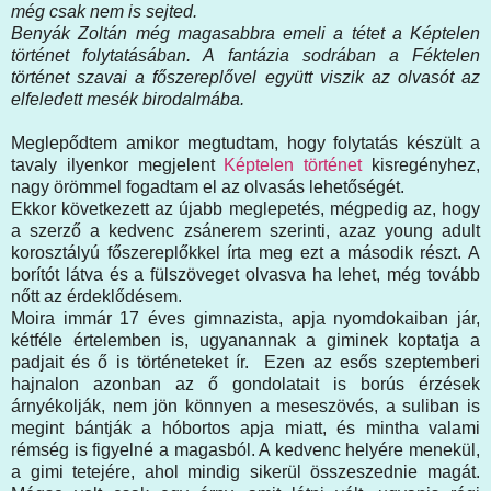
még csak nem is sejted.
Benyák Zoltán még magasabbra emeli a tétet a Képtelen
történet folytatásában. A fantázia sodrában a Féktelen
történet szavai a főszereplővel együtt viszik az olvasót az
elfeledett mesék birodalmába.
Meglepődtem amikor megtudtam, hogy folytatás készült a
tavaly ilyenkor megjelent
Képtelen történet
kisregényhez,
nagy örömmel fogadtam el az olvasás lehetőségét.
Ekkor következett az újabb meglepetés, mégpedig az, hogy
a szerző a kedvenc zsánerem szerinti, azaz young adult
korosztályú főszereplőkkel írta meg ezt a második részt. A
borítót látva és a fülszöveget olvasva ha lehet, még tovább
nőtt az érdeklődésem.
Moira immár 17 éves gimnazista, apja nyomdokaiban jár,
kétféle értelemben is, ugyanannak a giminek koptatja a
padjait és ő is történeteket ír. Ezen az esős szeptemberi
hajnalon azonban az ő gondolatait is borús érzések
árnyékolják, nem jön könnyen a meseszövés, a suliban is
megint bántják a hóbortos apja miatt, és mintha valami
rémség is figyelné a magasból. A kedvenc helyére menekül,
a gimi tetejére, ahol mindig sikerül összeszednie magát.