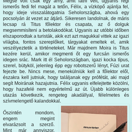
Mégse volt csak egy árny, amit látni vélt, ugyanis régi
ismerős fedi fel magát a tetőn, Félix, a vízköpő ajánlja fel,
hogy ideje visszalátogatnia Seholországba, ahová egy
pocsolyán át vezet az átjáró. Sikeresen landolnak, de máris
lecsap rá Titus főlektor és csapata, az ő dolguk
megsemmisíteni a betolakodókat. Ugyanis az utóbbi időben
elszaporodtak a turisták, akik ezt azt magukkal vittek az igazi
világba, fontos szereplőket, tárgyakat emeltek el, amik
veszélyeztetik a történeteket. Már majdnem Moira is Titus
kezére kerül, amikor megmenti őt egy furcsán ismerős
idegen srác. Mark itt él Seholországban, igazi kocka típus,
szerel, bütyköl, jelenleg épp egy robotszerű lényt, Fúzi urat
fejezte be. Nincs mese, menekülniük kell a főlektor elől,
északra kell jutniuk, hogy találjanak egy prófétát, aki majd
segít Moirának hazajutnia. Félix ugyanis elfelejtette közölni,
hogy hazafelé nem egyértelmű az út. Újabb különleges
utazás következik, rengeteg akadállyal, félelmetes és
szívmelengető kalandokkal.
Őszintén mondom,
engem megint
elvarázsolt a szerző.
Mint már annyiszor,