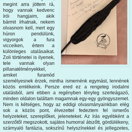
megint arra jöttem rá,
hogy vannak kedvenc
írói hangjaim, akik
bármit írhatnak, nekem
olvasnom kell, mert egy
húron pendülünk,
vigyorgok a fura
vicceiken, értem a
különleges utalásaikat.
Zoli történetei is ilyenek,
tele vannak olyan
pillanatélményekkel,
amiket furamód
személyesnek érzek, mintha ismernénk egymást, lennének
közös emlékeink. Persze ered ez a rengeteg irodalmi
utalásból, ami ebben a regényben tényleg szerteágazó,
minden oldalon találtam magamnak egy-egy gyöngyszemet.
Nem is kétséges, hogy az eddigi olvasmányainkban elég
sok a közös pont, élvezettel fedeztem fel ismerős
helyzeteket, szereplőket, jeleneteket. Az írás egyébként a
szerzőtől megszokott, sajátos humorral átszőtt, gördülékeny,
szárnyaló fantázia, sokszínű helyszínekkel és jellegzetes,