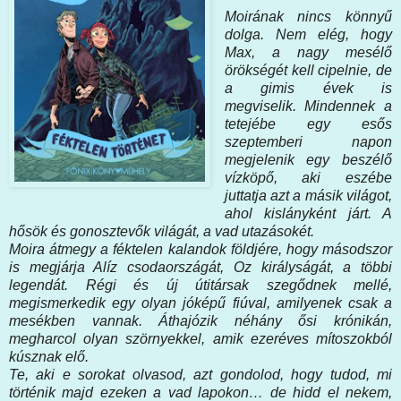
Moirának nincs könnyű
dolga. Nem elég, hogy
Max, a nagy mesélő
örökségét kell cipelnie, de
a gimis évek is
megviselik. Mindennek a
tetejébe egy esős
szeptemberi napon
megjelenik egy beszélő
vízköpő, aki eszébe
juttatja azt a másik világot,
ahol kislányként járt. A
hősök és gonosztevők világát, a vad utazásokét.
Moira átmegy a féktelen kalandok földjére, hogy másodszor
is megjárja Alíz csodaországát, Oz királyságát, a többi
legendát. Régi és új útitársak szegődnek mellé,
megismerkedik egy olyan jóképű fiúval, amilyenek csak a
mesékben vannak. Áthajózik néhány ősi krónikán,
megharcol olyan szörnyekkel, amik ezeréves mítoszokból
kúsznak elő.
Te, aki e sorokat olvasod, azt gondolod, hogy tudod, mi
történik majd ezeken a vad lapokon… de hidd el nekem,