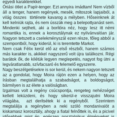
egyedi karakterekkel.
Óriási ötlet a Papír-tenger. Ezt annyira imádtam! Nem vízből
áll a tenger, hanem regények, mesék, mítoszok lapjaiból, a
világ összes története kavarog a mélyben. Hőseinknek át
kell kelniük rajta, és nem ússzák meg a belepottyanást sem.
Mindenki sejtheti, aki a borítóra néz, hogy lesz itt némi
romantika is, ennek a korosztálynak ez nyilvánvalóan jár.
Nagyon tetszett a cselekményszál ezen része, főleg abból a
szempontból, hogy kiderül, ki is teremtette Markot.
Nem csak Félix kerül elő az első részből, hanem számos
más karakter is, akikkel nagyszerű volt újra találkozni. Régi
barátok ők, de kilétük legyen meglepetés, nagyot fog ütni a
legváratlanabb, szívfacsaró és felemelő egyszerre.
Nagy beszélgetésekre is sor kerül, és nekem nagyon tetszett
az a gondolat, hogy Moira rájön ezen a helyen, hogy az
írásban megtalálhatja a szabadságot, a boldogságot,
bármilyen is az élete a valóságban.
Izgalmas volt a regény csúcspontja, rengeteg nehézséget
kellett leküzdeni, és hogy sikerül-e visszajutni Moira
világába, azt derítsétek ki a regényből. Szerintem
megtalálja a regényben a neki szóló mondanivalót a
kiskamasz korosztály, ahogy a fiatal felnőttek is, és a picivel
idősebbek mint én, egészen nosztalgikus élményeket is