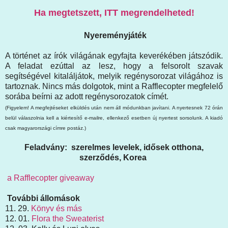
Ha megtetszett, ITT megrendelheted!
Nyereményjáték
A történet az írók világának egyfajta keverékében játszódik.
A feladat ezúttal az lesz, hogy a felsorolt szavak
segítségével kitaláljátok, melyik regénysorozat világához is
tartoznak. Nincs más dolgotok, mint a Rafflecopter megfelelő
sorába beírni az adott regénysorozatok címét.
(Figyelem! A megfejtéseket elküldés után nem áll módunkban javítani. A nyertesnek 72 órán
belül válaszolnia kell a kiértesítő e-mailre, ellenkező esetben új nyertest sorsolunk. A kiadó
csak magyarországi címre postáz.)
Feladvány: szerelmes levelek, idősek otthona,
szerződés, Korea
a Rafflecopter giveaway
További állomások
11. 29.
Könyv és más
12. 01.
Flora the Sweaterist