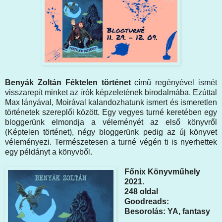
Benyák Zoltán Féktelen történet
című regényével ismét
visszarepít minket az írók képzeletének birodalmába. Ezúttal
Max lányával, Moirával kalandozhatunk ismert és ismeretlen
történetek szereplői között. Egy vegyes turné keretében egy
bloggerünk elmondja a véleményét az első könyvről
(Képtelen történet), négy bloggerünk pedig az új könyvet
véleményezi. Természetesen a turné végén ti is nyerhettek
egy példányt a könyvből.
Főnix Könyvműhely
2021.
248 oldal
Goodreads:
Besorolás: YA, fantasy