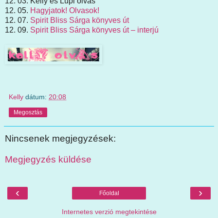
12. 03. Kelly és Lupi olvas
12. 05.
Hagyjatok! Olvasok!
12. 07.
Spirit Bliss Sárga könyves út
12. 09.
Spirit Bliss Sárga könyves út – interjú
Kelly
dátum:
20:08
Megosztás
Nincsenek megjegyzések:
Megjegyzés küldése
‹
›
Főoldal
Internetes verzió megtekintése