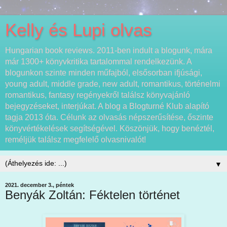
Kelly és Lupi olvas
Hungarian book reviews. 2011-ben indult a blogunk, mára
már 1300+ könyvkritika tartalommal rendelkezünk. A
blogunkon szinte minden műfajból, elsősorban ifjúsági,
young adult, middle grade, new adult, romantikus, történelmi
romantikus, fantasy regényekről találsz könyvajánló
bejegyzéseket, interjúkat. A blog a Blogturné Klub alapító
tagja 2013 óta. Célunk az olvasás népszerűsítése, őszinte
könyvértékelések segítségével. Köszönjük, hogy benéztél,
reméljük találsz megfelelő olvasnivalót!
▼
2021. december 3., péntek
Benyák Zoltán: Féktelen történet