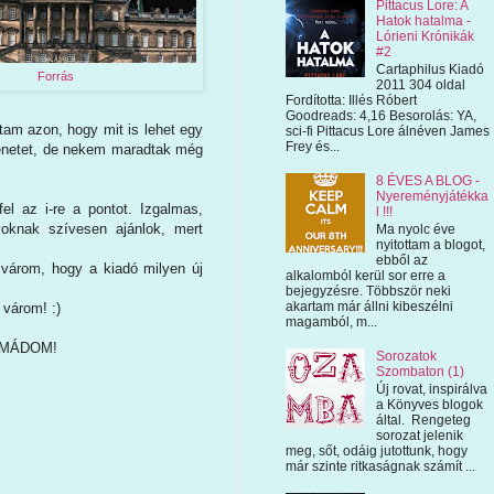
Pittacus Lore: A
Hatok hatalma -
Lórieni Krónikák
#2
Cartaphilus Kiadó
Forrás
2011 304 oldal
Fordította: Illés Róbert
Goodreads: 4,16 Besorolás: YA,
tam azon, hogy mit is lehet egy
sci-fi Pittacus Lore álnéven James
Frey és...
rténetet, de nekem maradtak még
8 ÉVES A BLOG -
Nyereményjátékka
el az i-re a pontot. Izgalmas,
l !!!
nyoknak szívesen ajánlok, mert
Ma nyolc éve
nyitottam a blogot,
ebből az
 várom, hogy a kiadó milyen új
alkalomból kerül sor erre a
bejegyzésre. Többször neki
akartam már állni kibeszélni
 várom! :)
magamból, m...
- IMÁDOM!
Sorozatok
Szombaton (1)
Új rovat, inspirálva
a Könyves blogok
által. Rengeteg
sorozat jelenik
meg, sőt, odáig jutottunk, hogy
már szinte ritkaságnak számít ...