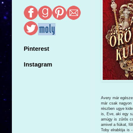
Pinterest
Instagram
Avery már egészen 
már csak nagyon 
részben ugye kide
is, Eve, aki egy s
amúgy is zűrős csa
amivel a fiúkat, f
Toby elrablója is