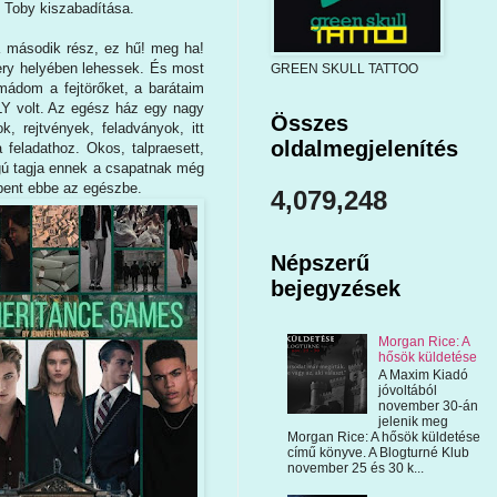
" Toby kiszabadítása.
 a második rész, ez hű! meg ha!
ery helyében lehessek. És most
GREEN SKULL TATTOO
Imádom a fejtörőket, a barátaim
Y volt. Az egész ház egy nagy
Összes
, rejtvények, feladványok, itt
oldalmegjelenítés
 feladathoz. Okos, talpraesett,
gú tagja ennek a csapatnak még
ppent ebbe az egészbe.
4,079,248
Népszerű
bejegyzések
Morgan Rice: A
hősök küldetése
A Maxim Kiadó
jóvoltából
november 30-án
jelenik meg
Morgan Rice: A hősök küldetése
című könyve. A Blogturné Klub
november 25 és 30 k...