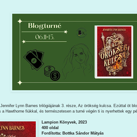
ennifer Lynn Barnes trilógiájának 3. része, Az örökség kulcsa. Ezúttal öt blog
s a Hawthorne fiúkkal, és természetesen a turné végén ti is nyerhettek egy p
Lampion Könyvek, 2023
400 oldal
Fordította: Bottka Sándor Mátyás