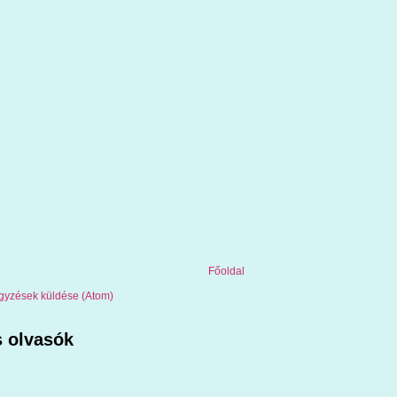
Főoldal
gyzések küldése (Atom)
 olvasók