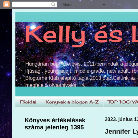
Kelly és 
Hungarian book reviews. 2011-ben indult a blog
ifjúsági, young adult, middle grade, new adult, r
Blogturné Klub alapító tagja 2013 óta. Célunk az
megfelelő olvasnivalót!
Főoldal
Könyvek a blogon A-Z
TOP 100 Y
Könyves értékelések
2023. június 1
száma jelenleg 1395
Jennifer L