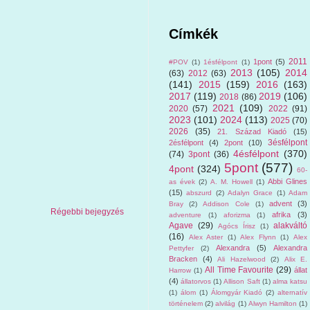
Címkék
2011
1pont
(5)
#POV
(1)
1ésfélpont
(1)
2013
(105)
2014
(63)
2012
(63)
(141)
2015
(159)
2016
(163)
2017
(119)
2019
(106)
2018
(86)
2021
(109)
2020
(57)
2022
(91)
2023
(101)
2024
(113)
2025
(70)
2026
(35)
21. Század Kiadó
(15)
3ésfélpont
2ésfélpont
(4)
2pont
(10)
4ésfélpont
(370)
(74)
3pont
(36)
5pont
(577)
4pont
(324)
60-
Abbi Glines
as évek
(2)
A. M. Howell
(1)
(15)
abszurd
(2)
Adalyn Grace
(1)
Adam
advent
(3)
Bray
(2)
Addison Cole
(1)
Régebbi bejegyzés
afrika
(3)
adventure
(1)
aforizma
(1)
Agave
(29)
alakváltó
Agócs Írisz
(1)
(16)
Alex Aster
(1)
Alex Flynn
(1)
Alex
Alexandra
(5)
Alexandra
Pettyfer
(2)
Bracken
(4)
Ali Hazelwood
(2)
Alix E.
All Time Favourite
(29)
állat
Harrow
(1)
(4)
állatorvos
(1)
Allison Saft
(1)
alma katsu
(1)
álom
(1)
Álomgyár Kiadó
(2)
alternatív
történelem
(2)
alvilág
(1)
Alwyn Hamilton
(1)