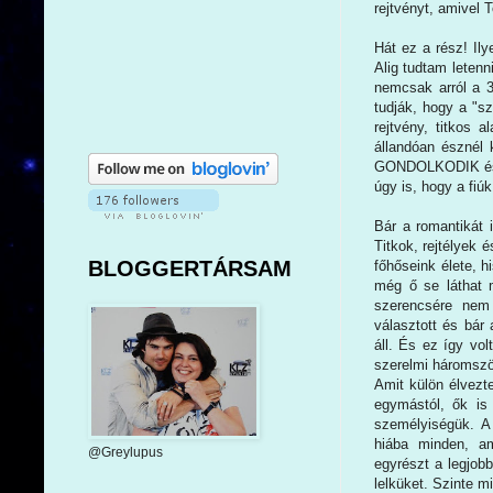
rejtvényt, amivel 
Hát ez a rész! Ily
Alig tudtam leten
nemcsak arról a 3
tudják, hogy a "
rejtvény, titkos 
állandóan észnél 
GONDOLKODIK és ko
úgy is, hogy a fi
Bár a romantikát 
Titkok, rejtélyek
BLOGGERTÁRSAM
főhőseink élete, h
még ő se láthat m
szerencsére nem 
választott és bár 
áll. És ez így vol
szerelmi háromszö
Amit külön élvezte
egymástól, ők is
személyiségük. A
hiába minden, am
@Greylupus
egyrészt a legjobb
lelküket. Szinte m