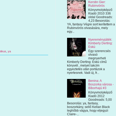
Kerstin Gier:
Rubinvörös
Könyvmolyképző
Kiadó 2010 336
oldal Goodreads:
4,23 Besorolás:
YA, fantasy Végre sort kerítettem a
Rubinvörös olvasására, mely
egy...
Nyereményjáték:
Kimberly Derting:
Eskü
Egy szerencsés
tikus
,
ya
olvasó
megnyerheti
Kimberly Derting: Eskü című
könyvét , melyet lakcím
egyeztetés után portázok a
nyertesnek. Vadi új, fr...
Benina: A
Boszorka városa -
Bíborhajú #3
Könyvmolyképző
Kiadó 2012
Goodreads: 5,00
Besorolás: ya, fantasy,
boszorkány, sellő Kellan Black
leghőbb vágya, hogy eljegyzi
Claire-...