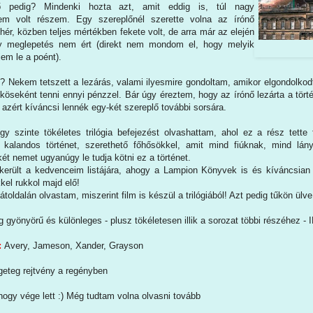
ő pedig? Mindenki hozta azt, amit eddig is, túl nagy
m volt részem. Egy szereplőnél szerette volna az írónő
fehér, közben teljes mértékben fekete volt, de arra már az elején
gy meglepetés nem ért (direkt nem mondom el, hogy melyik
jem le a poént).
e? Nekem tetszett a lezárás, valami ilyesmire gondoltam, amikor elgondolkod
köseként tenni ennyi pénzzel. Bár úgy éreztem, hogy az írónő lezárta a tö
l azért kíváncsi lennék egy-két szereplő további sorsára.
 szinte tökéletes trilógia befejezést olvashattam, ahol ez a rész tette f
i, kalandos történet, szerethető főhősökkel, amit mind fiúknak, mind lá
ét nemet ugyanúgy le tudja kötni ez a történet.
lkerült a kedvenceim listájára, ahogy a Lampion Könyvek is és kíváncsian
el rukkol majd elő!
toldalán olvastam, miszerint film is készül a trilógiából! Azt pedig tűkön ülve
 gyönyörű és különleges - plusz tökéletesen illik a sorozat többi részéhez 
:
Avery, Jameson, Xander, Grayson
geteg rejtvény a regényben
hogy vége lett :) Még tudtam volna olvasni tovább