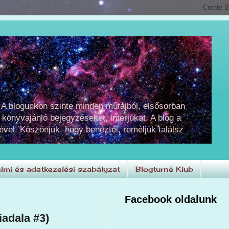
 A blogunkon szinte minden műfajból, elsősorban
 könyvajánló bejegyzéseket, interjúkat. A blog a
ével. Köszönjük, hogy benéztél, reméljük találsz
lmi és adatkezelési szabályzat
Blogturné Klub
Facebook oldalunk
adala #3)