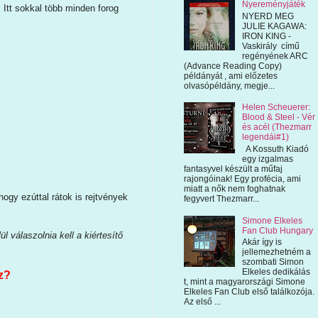
Nyereményjáték
 Itt sokkal több minden forog
NYERD MEG
JULIE KAGAWA:
IRON KING -
Vaskirály című
regényének ARC
(Advance Reading Copy)
példányát , ami előzetes
olvasópéldány, megje...
Helen Scheuerer:
Blood & Steel - Vér
és acél (Thezmarr
legendái#1)
A Kossuth Kiadó
egy izgalmas
fantasyvel készült a műfaj
rajongóinak! Egy profécia, ami
miatt a nők nem foghatnak
ogy ezúttal rátok is rejtvények
fegyvert Thezmarr...
Simone Elkeles
Fan Club Hungary
 válaszolnia kell a kiértesítő
Akár így is
jellemezhetném a
szombati Simon
Elkeles dedikálás
z?
t, mint a magyarországi Simone
Elkeles Fan Club első találkozója.
Az első ...