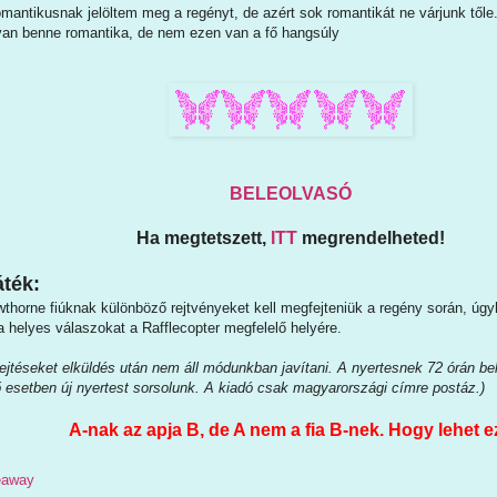
omantikusnak jelöltem meg a regényt, de azért sok romantikát ne várjunk tőle.
an benne romantika, de nem ezen van a fő hangsúly
BELEOLVASÓ
Ha megtetszett,
ITT
megrendelheted!
ték:
horne fiúknak különböző rejtvényeket kell megfejteniük a regény során, úgyh
 a helyes válaszokat a Rafflecopter megfelelő helyére.
jtéseket elküldés után nem áll módunkban javítani. A nyertesnek 72 órán belül
ő esetben új nyertest sorsolunk. A kiadó csak magyarországi címre postáz.)
A-nak az apja B, de A nem a fia B-nek. Hogy lehet e
veaway