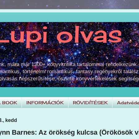
Lupi olvas
unk, mára már 1300+ könyvkritika tartalommal rendelkezünk.
omantikus, történelmi romantikus, fantasy regényekről találsz
 olvasás népszerűsítése, őszinte könyvértékelések segítség
A BOOK
INFORMÁCIÓK
RÖVIDÍTÉSEK
Adatvéde
3., kedd
ynn Barnes: Az örökség kulcsa (Örökösök vi