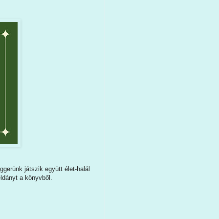
gerünk játszik együtt élet-halál
éldányt a könyvből.