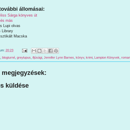
további állomásai:
Bliss Sárga könyves út
 és más
és Lupi olvas
 Library
isztikált Macska
tum:
20:23
t
,
blogturné
,
greylupus
,
ifjúsági
,
Jennifer Lynn Barnes
,
könyv
,
krimi
,
Lampion Könyvek
,
roman
 megjegyzések:
s küldése