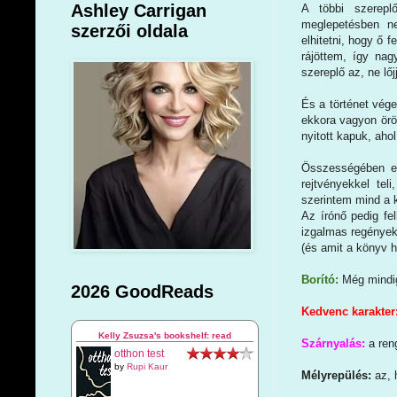
Ashley Carrigan
A többi szerepl
meglepetésben ne
szerzői oldala
elhitetni, hogy ő 
rájöttem, így na
szereplő az, ne lőj
És a történet vég
ekkora vagyon örö
nyitott kapuk, aho
Összességében egy
rejtvényekkel tel
szerintem mind a k
Az írónő pedig fe
izgalmas regényekk
(és amit a könyv há
Borító:
Még mindig
2026 GoodReads
Kedvenc karakter
Kelly Zsuzsa's bookshelf: read
Szárnyalás:
a ren
otthon test
by
Rupi Kaur
Mélyrepülés:
az, 