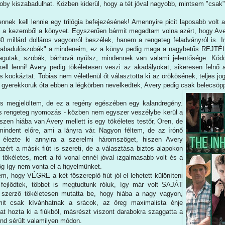
Toby kiszabadulhat. Közben kiderül, hogy a tét jóval nagyobb, mintsem "csak
ennek kell lennie egy trilógia befejezésének! Amennyire picit laposabb volt
ni a kezemből a könyvet. Egyszerűen bármit megadtam volna azért, hogy Av
0 millárd dolláros vagyonról beszélek, hanem a rengeteg feladványról is. 
szabadulószobák" a mindeneim, ez a könyv pedig maga a nagybetűs REJTÉL
alagutak, szobák, bárhová nyúlsz, mindennek van valami jelentősége. Kódok
kell lenni! Avery pedig tökéletesen veszi az akadályokat, sikeresen felnő a
ckáztat. Tobias nem véletlenül őt választotta ki az örökösének, teljes jo
úk gyerekkoruk óta ebben a légkörben nevelkedtek, Avery pedig csak belecsö
is megjelöltem, de ez a regény egészében egy kalandregény.
 és rengeteg nyomozás - közben nem egyszer veszélybe kerül a
iszen hiába van Avery mellett is egy tökéletes testőr, Oren, de
indent előre, ami a lányra vár. Nagyon féltem, de az írónő
élezte ki annyira a szerelmi háromszöget, hiszen Avery
azért a másik fiút is szereti, de a választása biztos alapokon
t tökéletes, mert a fő vonal ennél jóval izgalmasabb volt és a
g így nem vonta el a figyelmünket.
m, hogy VÉGRE a két főszereplő fiút jól el lehetett különíteni
 fejlődtek, többet is megtudtunk róluk, így már volt SAJÁT
 szerző tökéletesen mutatta be, hogy hiába a nagy vagyon,
it csak kívánhatnak a srácok, az öreg maximalista énje
at hozta ki a fiúkból, másrészt viszont darabokra szaggatta a
ind sérült valamilyen módon.