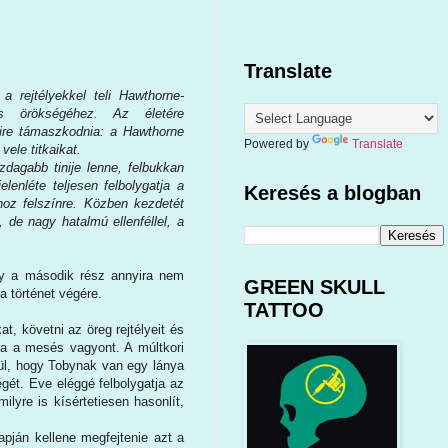
Translate
 rejtélyekkel teli Hawthorne-
os örökségéhez. Az életére
kire támaszkodnia: a Hawthorne
Powered by
Translate
ele titkaikat.
zdagabb tinije lenne, felbukkan
elenléte teljesen felbolygatja a
Keresés a blogban
 hoz felszínre. Közben kezdetét
 de nagy hatalmú ellenféllel, a
gy a második rész annyira nem
GREEN SKULL
a történet végére.
TATTOO
t, követni az öreg rejtélyeit és
a a mesés vagyont. A múltkori
rül, hogy Tobynak van egy lánya
gét. Eve eléggé felbolygatja az
lyre is kísértetiesen hasonlít,
apján kellene megfejtenie azt a