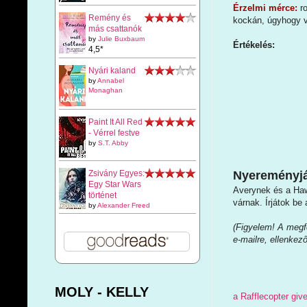
Érzelmi mérce:
r
Remény és
kockán, úgyhogy v
más csattanók
by
Julie Buxbaum
Értékelés:
4,5*
Nyári kaland
by
Annabel
Monaghan
Paint It All Red
- Vérrel festve
by
S.T. Abby
Zsivány Egyes:
Nyereményjá
Egy Star Wars
Averynek és a Hawt
történet
várnak. Írjátok be
by
Alexander Freed
(Figyelem! A megfe
e-mailre, ellenkez
MOLY - KELLY
a Rafflecopter gi