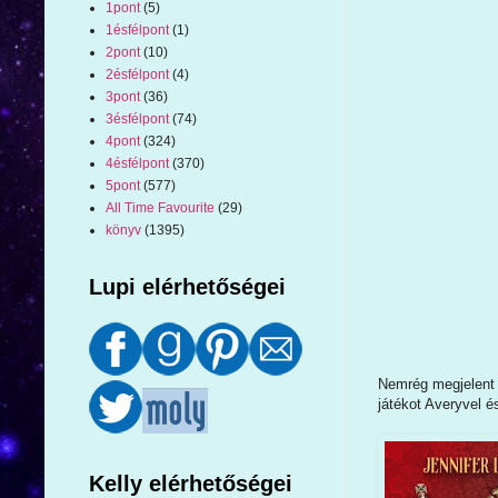
1pont
(5)
1ésfélpont
(1)
2pont
(10)
2ésfélpont
(4)
3pont
(36)
3ésfélpont
(74)
4pont
(324)
4ésfélpont
(370)
5pont
(577)
All Time Favourite
(29)
könyv
(1395)
Lupi elérhetőségei
Nemrég megjelent J
játékot Averyvel é
Kelly elérhetőségei