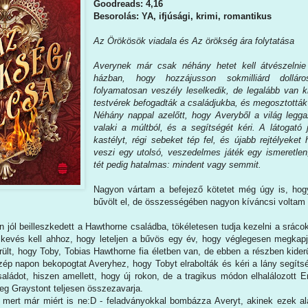
Goodreads: 4,16
Besorolás: YA, ifjúsági, krimi, romantikus
Az Örökösök viadala és Az örökség ára folytatása
Averynek már csak néhány hetet kell átvészelnie a
házban, hogy hozzájusson sokmilliárd dollár
folyamatosan veszély leselkedik, de legalább van 
testvérek befogadták a családjukba, és megosztották v
Néhány nappal azelőtt, hogy Averyből a világ legga
valaki a múltból, és a segítségét kéri. A látogató j
kastélyt, régi sebeket tép fel, és újabb rejtélyeket
veszi egy utolsó, veszedelmes játék egy ismeretlen,
tét pedig hatalmas: mindent vagy semmit.
Nagyon vártam a befejező kötetet még úgy is, ho
bűvölt el, de összességében nagyon kíváncsi voltam 
jól beilleszkedett a Hawthorne családba, tökéletesen tudja kezelni a srácoka
kevés kell ahhoz, hogy leteljen a bűvös egy év, hogy véglegesen megkapj
rült, hogy Toby, Tobias Hawthorne fia életben van, de ebben a részben kide
zép napon bekopogtat Averyhez, hogy Tobyt elrabolták és kéri a lány segítsé
ládot, hiszen amellett, hogy új rokon, de a tragikus módon elhalálozott Emi
őleg Graystont teljesen összezavarja.
 - mert már miért is ne:D - feladványokkal bombázza Averyt, akinek ezek al