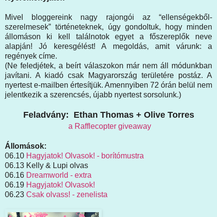
Mivel bloggereink nagy rajongói az “ellenségekből-
szerelmesek” történeteknek, úgy gondoltuk, hogy minden
állomáson ki kell találnotok egyet a főszereplők neve
alapján! Jó keresgélést! A megoldás, amit várunk: a
regények címe.
(Ne feledjétek, a beírt válaszokon már nem áll módunkban
javítani. A kiadó csak Magyarország területére postáz. A
nyertest e-mailben értesítjük. Amennyiben 72 órán belül nem
jelentkezik a szerencsés, újabb nyertest sorsolunk.)
Feladvány: Ethan Thomas + Olive Torres
a Rafflecopter giveaway
Állomások:
06.10
Hagyjatok! Olvasok! - borítómustra
06.13 Kelly & Lupi olvas
06.16
Dreamworld - extra
06.19
Hagyjatok! Olvasok!
06.23
Csak olvass! - zenelista