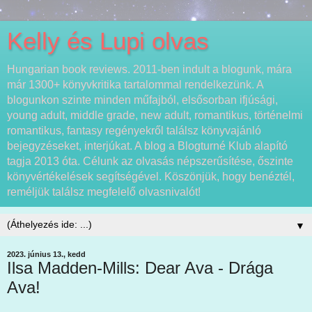
Kelly és Lupi olvas
Hungarian book reviews. 2011-ben indult a blogunk, mára
már 1300+ könyvkritika tartalommal rendelkezünk. A
blogunkon szinte minden műfajból, elsősorban ifjúsági,
young adult, middle grade, new adult, romantikus, történelmi
romantikus, fantasy regényekről találsz könyvajánló
bejegyzéseket, interjúkat. A blog a Blogturné Klub alapító
tagja 2013 óta. Célunk az olvasás népszerűsítése, őszinte
könyvértékelések segítségével. Köszönjük, hogy benéztél,
reméljük találsz megfelelő olvasnivalót!
▼
2023. június 13., kedd
Ilsa Madden-Mills: Dear Ava - Drága
Ava!