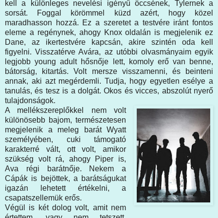
kell a különleges nevelési igényű öccsének, Tylernek a
sorsát. Foggal körömmel küzd azért, hogy közel
maradhasson hozzá. Ez a szeretet a testvére iránt fontos
eleme a regénynek, ahogy Knox oldalán is megjelenik ez
Dane, az ikertestvére kapcsán, akire szintén oda kell
figyelni. Visszatérve Avára, az utóbbi olvasmányaim egyik
legjobb young adult hősnője lett, komoly erő van benne,
bátorság, kitartás. Volt mersze visszamenni, és beinteni
annak, aki azt megérdemli. Tudja, hogy egyetlen esélye a
tanulás, és tesz is a dolgát. Okos és vicces, abszolút nyerő
tulajdonságok.
A mellékszereplőkkel nem volt
különösebb bajom, természetesen
megjelenik a meleg barát Wyatt
személyében, cuki támogató
karakterré vált, ott volt, amikor
szükség volt rá, ahogy Piper is,
Ava régi barátnője. Nekem a
Cápák is bejöttek, a barátságukat
igazán lehetett értékelni, a
csapatszellemük erős.
Végül is két dolog volt, amit nem
értettem, vagy nem tetszett.