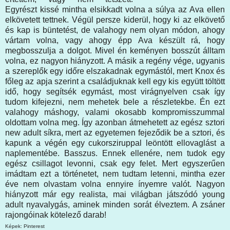
Egyrészt kissé mintha elsikkadt volna a súlya az Ava ellen
elkövetett tettnek. Végül persze kiderül, hogy ki az elkövető
és kap is büntetést, de valahogy nem olyan módon, ahogy
vártam volna, vagy ahogy épp Ava készült rá, hogy
megbosszulja a dolgot. Mivel én keményen bosszút álltam
volna, ez nagyon hiányzott. A másik a regény vége, ugyanis
a szereplők egy időre elszakadnak egymástól, mert Knox és
főleg az apja szerint a családjuknak kell egy kis együtt töltött
idő, hogy segítsék egymást, most virágnyelven csak így
tudom kifejezni, nem mehetek bele a részletekbe. Én ezt
valahogy máshogy, valami okosabb kompromisszummal
oldottam volna meg. Így azonban átmehetett az egész sztori
new adult síkra, mert az egyetemen fejeződik be a sztori, és
kapunk a végén egy cukorsziruppal leöntött ellovaglást a
naplementébe. Basszus. Ennek ellenére, nem tudok egy
egész csillagot levonni, csak egy felet. Mert egyszerűen
imádtam ezt a történetet, nem tudtam letenni, mintha ezer
éve nem olvastam volna ennyire ínyemre valót. Nagyon
hiányzott már egy realista, mai világban játszódó young
adult nyavalygás, aminek minden sorát élveztem. A zsáner
rajongóinak kötelező darab!
Képek: Pinterest