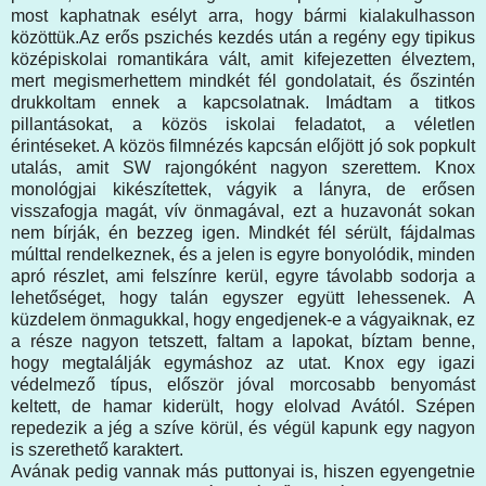
most kaphatnak esélyt arra, hogy bármi kialakulhasson
közöttük.Az erős pszichés kezdés után a regény egy tipikus
középiskolai romantikára vált, amit kifejezetten élveztem,
mert megismerhettem mindkét fél gondolatait, és őszintén
drukkoltam ennek a kapcsolatnak. Imádtam a titkos
pillantásokat, a közös iskolai feladatot, a véletlen
érintéseket. A közös filmnézés kapcsán előjött jó sok popkult
utalás, amit SW rajongóként nagyon szerettem. Knox
monológjai kikészítettek, vágyik a lányra, de erősen
visszafogja magát, vív önmagával, ezt a huzavonát sokan
nem bírják, én bezzeg igen. Mindkét fél sérült, fájdalmas
múlttal rendelkeznek, és a jelen is egyre bonyolódik, minden
apró részlet, ami felszínre kerül, egyre távolabb sodorja a
lehetőséget, hogy talán egyszer együtt lehessenek. A
küzdelem önmagukkal, hogy engedjenek-e a vágyaiknak, ez
a része nagyon tetszett, faltam a lapokat, bíztam benne,
hogy megtalálják egymáshoz az utat. Knox egy igazi
védelmező típus, először jóval morcosabb benyomást
keltett, de hamar kiderült, hogy elolvad Avától. Szépen
repedezik a jég a szíve körül, és végül kapunk egy nagyon
is szerethető karaktert.
Avának pedig vannak más puttonyai is, hiszen egyengetnie