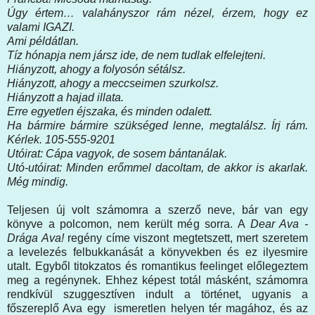
Úgy értem… valahányszor rám nézel, érzem, hogy ez
valami IGAZI.
Ami példátlan.
Tíz hónapja nem jársz ide, de nem tudlak elfelejteni.
Hiányzott, ahogy a folyosón sétálsz.
Hiányzott, ahogy a meccseimen szurkolsz.
Hiányzott a hajad illata.
Erre egyetlen éjszaka, és minden odalett.
Ha bármire bármire szükséged lenne, megtalálsz. Írj rám.
Kérlek. 105-555-9201
Utóirat: Cápa vagyok, de sosem bántanálak.
Utó-utóirat: Minden erőmmel dacoltam, de akkor is akarlak.
Még mindig.
Teljesen új volt számomra a szerző neve, bár van egy
könyve a polcomon, nem került még sorra. A
Dear Ava -
Drága Ava!
regény címe viszont megtetszett, mert szeretem
a levelezés felbukkanását a könyvekben és ez ilyesmire
utalt. Egyből titokzatos és romantikus feelinget előlegeztem
meg a regénynek. Ehhez képest totál másként, számomra
rendkívül szuggesztíven indult a történet, ugyanis a
főszereplő Ava egy ismeretlen helyen tér magához, és az