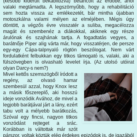
(később kiderült bekábítózva) betáncolt az erdőbe, ahol
valaki megtámadta. A legszörnyűbb, hogy a rehabilitáció
sem hozta vissza az emlékezetét, bár mintha újabban
motoszkálna valami mélyen az elméjében. Mégis úgy
döntött, a végzős évre visszatér a suliba, megacélozza
magát és szembenéz a diákokkal, akiknek egy része
árulónak és szajhának tartja. A fogadtatás vegyes, a
barátnője Piper alig várta már, hogy visszatérjen, de persze
egy-egy Cápa-talpnyaló rögtön beszólogat. Nem várt
fordulatként felbukkan egy titkos támogató is, valaki, aki a
fülszövegben is olvasható levelet írja. (Az utolsó utóirat
olyan Darcy-s nem?)
Mivel kettős szemszögből íródott a
regény, az olvasó hamar
szembesül azzal, hogy Knox lesz
a másik főszereplő, aki hosszú
ideje vonzódik Avához, de mivel a
legjobb barátjával járt a lány, ezért
tabu volt a mélyebb barátkozás,
Szóval egy fincsi, nagyon titkos
vonzódást rejteget a srác.
Korábban is váltottak már szót
párszor, voltak köztük elég érdekes epizódok is, de igazából