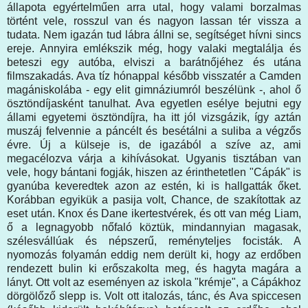
állapota egyértelműen arra utal, hogy valami borzalmas
történt vele, rosszul van és nagyon lassan tér vissza a
tudata. Nem igazán tud lábra állni se, segítséget hívni sincs
ereje. Annyira emlékszik még, hogy valaki megtalálja és
beteszi egy autóba, elviszi a barátnőjéhez és utána
filmszakadás. Ava tíz hónappal később visszatér a Camden
magániskolába - egy elit gimnáziumról beszélünk -, ahol ő
ösztöndíjasként tanulhat. Ava egyetlen esélye bejutni egy
állami egyetemi ösztöndíjra, ha itt jól vizsgázik, így aztán
muszáj felvennie a páncélt és besétálni a suliba a végzős
évre. Új a külseje is, de igazából a szíve az, ami
megacélozva várja a kihívásokat. Ugyanis tisztában van
vele, hogy bántani fogják, hiszen az érinthetetlen "Cápák" is
gyanúba keveredtek azon az estén, ki is hallgatták őket.
Korábban egyikük a pasija volt, Chance, de szakítottak az
eset után. Knox és Dane ikertestvérek, és ott van még Liam,
ő a legnagyobb nőfaló köztük, mindannyian magasak,
szélesvállúak és népszerű, reményteljes focisták. A
nyomozás folyamán eddig nem derült ki, hogy az erdőben
rendezett bulin ki erőszakolta meg, és hagyta magára a
lányt. Ott volt az eseményen az iskola "krémje", a Cápákhoz
dörgölőző slepp is. Volt ott italozás, tánc, és Ava spiccesen