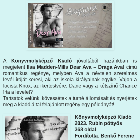
A
Könyvmolyképző Kiadó
jóvoltából hazánkban is
megjelent
Ilsa Madden-Mills Dear ​Ava – Drága Ava!
című
romantikus regénye, melyben Ava a névtelen szerelmes
levél íróját keresi, aki az iskola királyainak egyike. Vajon a
focista Knox, az ikertestvére, Dane vagy a kétszínű Chance
írta a levelet?
Tartsatok velünk, kövessétek a turné állomásait és nyerjétek
meg a kiadó által felajánlott regény egy példányát!
Könyvmolyképző Kiadó
2023. Rubin pöttyös
368 oldal
Fordította: Benkő Ferenc