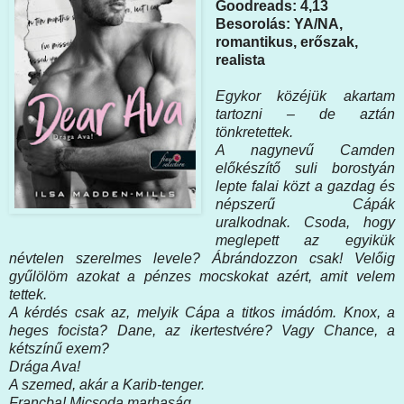
Goodreads: 4,13
Besorolás: YA/NA,
romantikus, erőszak,
realista
Egykor ​közéjük akartam
tartozni – de aztán
tönkretettek.
A nagynevű Camden
előkészítő suli borostyán
lepte falai közt a gazdag és
népszerű Cápák
uralkodnak. Csoda, hogy
meglepett az egyikük
névtelen szerelmes levele? Ábrándozzon csak! Velőig
gyűlölöm azokat a pénzes mocskokat azért, amit velem
tettek.
A kérdés csak az, melyik Cápa a titkos imádóm. Knox, a
heges focista? Dane, az ikertestvére? Vagy Chance, a
kétszínű exem?
Drága Ava!
A szemed, akár a Karib-tenger.
Francba! Micsoda marhaság.