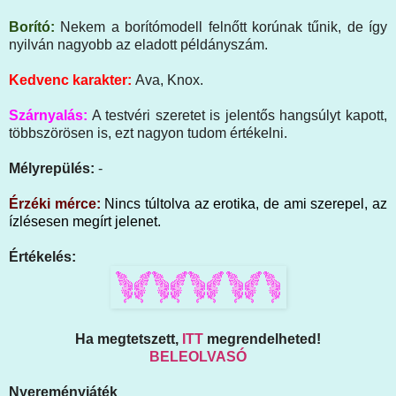
Borító:
Nekem a borítómodell felnőtt korúnak tűnik, de így
nyilván nagyobb az eladott példányszám.
Kedvenc karakter:
Ava, Knox.
Szárnyalás:
A testvéri szeretet is jelentős hangsúlyt kapott,
többszörösen is, ezt nagyon tudom értékelni.
Mélyrepülés:
-
Érzéki mérce:
Nincs túltolva az erotika, de ami szerepel, az
ízlésesen megírt jelenet
.
Értékelés:
Ha megtetszett,
ITT
megrendelheted!
BELEOLVASÓ
Nyereményjáték