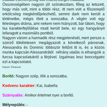
Összességében nagyon jól szórakoztam, főleg az tetszett,
hogy más volt, mint a többi rész, itt nem volt a főszereplő
erkölcsileg megkérdőjelezhető, semmi dark nem került a
történetbe, mégis illett a sorozatba. A végén volt egy
felesleges dráma, ami nekem nem hiányzott, bár látom, hogy
Isa karakterfejlődése miatt került bele, ez egy hangyányit
lefaragott a maximális pontból.
Nagyon várom a harmadik rész megjelenését, mert persze a
szerző tökéletesen megágyazott a következő párosnak,
Alessandra és Dominic többször feltűnt itt is, és a közös
munka kapcsán Alessandrától néhány utalás is elhangzik a
furcsa kapcsolatukról a férjével. Izgalmas lesz boncolgatni
ezt a kapcsolatot.
Képek: Pinterest
Borító:
Nagyon szép, illik a sorozatba.
Kedvenc karakter:
Kai, Isabella
Szárnyalás:
Amikor értelmet nyer a borító.
Mélyrepülés:
-