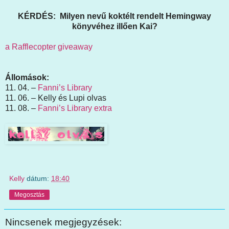
KÉRDÉS: Milyen nevű koktélt rendelt Hemingway
könyvéhez illően Kai?
a Rafflecopter giveaway
Állomások:
11. 04. –
Fanni’s Library
11. 06. – Kelly és Lupi olvas
11. 08. –
Fanni’s Library extra
Kelly
dátum:
18:40
Megosztás
Nincsenek megjegyzések: