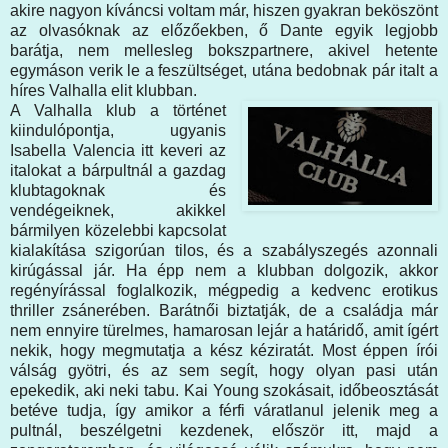
akire nagyon kíváncsi voltam már, hiszen gyakran beköszönt
az olvasóknak az előzőekben, ő Dante egyik legjobb
barátja, nem mellesleg bokszpartnere, akivel hetente
egymáson verik le a feszültséget, utána bedobnak pár italt a
híres Valhalla elit klubban.
A Valhalla klub a történet
kiindulópontja, ugyanis
Isabella Valencia itt keveri az
italokat a bárpultnál a gazdag
klubtagoknak és
vendégeiknek, akikkel
bármilyen közelebbi kapcsolat
kialakítása szigorúan tilos, és a szabályszegés azonnali
kirúgással jár. Ha épp nem a klubban dolgozik, akkor
regényírással foglalkozik, mégpedig a kedvenc erotikus
thriller zsánerében. Barátnői biztatják, de a családja már
nem ennyire türelmes, hamarosan lejár a határidő, amit ígért
nekik, hogy megmutatja a kész kéziratát. Most éppen írói
válság gyötri, és az sem segít, hogy olyan pasi után
epekedik, aki neki tabu. Kai Young szokásait, időbeosztását
betéve tudja, így amikor a férfi váratlanul jelenik meg a
pultnál, beszélgetni kezdenek, először itt, majd a