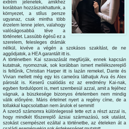
extrém jelenetek, amikhez
korábban hozzászokhattunk, a
környezet, a stílus persze
ugyanaz, csak mintha több
érzelem lenne jelen, valahogy
valóságosabbá téve a
történetet. Lassúbb égésű ez a
szerelem, felesleges drámák
nélkül, kivéve a végén a szokásos szakítást, de ne
aggódjatok, a HEA garantált itt is.
A történetben Kai szavazását megfúrják, ennek kapcsán
kutatnak, nyomoznak, sok korábban ismert mellékszereplő
is feltűnik, Christian Harper itt is lazán remekel, Dante és
Vivian mellett még egy kis cameóra láthatjuk Ava és Alex
párosát is. Keserű csalódás ez az eredmény Kai-nak,
egyben fordulópont is, mert szembesül azzal, amit a fejéhez
vágnak, a büszkesége bizonyos értelemben nem mindig
válik előnyére. Máris értelmet nyert a regény címe, de a
tollakkal kapcsolatban nem árulok el semmit!
A szerző számomra különlegessé tette ezt a részt azzal is,
hogy mindkét főszereplő ázsiai származású, sok utalást,
szokást csempészet ezáltal a történetbe, az ételeken át a
családi eseményekig sok érdekességet mutatott.