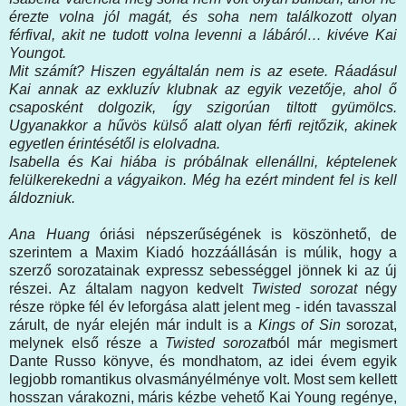
érezte volna jól magát, és soha nem találkozott olyan
férfival, akit ne tudott volna levenni a lábáról… kivéve Kai
Youngot.
Mit számít? Hiszen egyáltalán nem is az esete. Ráadásul
Kai annak az exkluzív klubnak az egyik vezetője, ahol ő
csaposként dolgozik, így szigorúan tiltott gyümölcs.
Ugyanakkor a hűvös külső alatt olyan férfi rejtőzik, akinek
egyetlen érintésétől is elolvadna.
Isabella és Kai hiába is próbálnak ellenállni, képtelenek
felülkerekedni a vágyaikon. Még ha ezért mindent fel is kell
áldozniuk.
Ana Huang
óriási népszerűségének is köszönhető, de
szerintem a Maxim Kiadó hozzáállásán is múlik, hogy a
szerző sorozatainak expressz sebességgel jönnek ki az új
részei. Az általam nagyon kedvelt
Twisted sorozat
négy
része röpke fél év leforgása alatt jelent meg - idén tavasszal
zárult, de nyár elején már indult is a
Kings of Sin
sorozat,
melynek első része a
Twisted sorozat
ból már megismert
Dante Russo könyve, és mondhatom, az idei évem egyik
legjobb romantikus olvasmányélménye volt. Most sem kellett
hosszan várakozni, máris kézbe vehető Kai Young regénye,