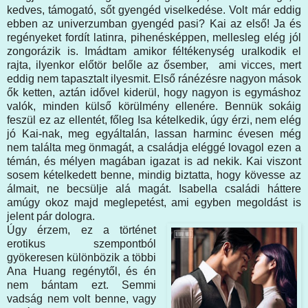
kedves, támogató, sőt gyengéd viselkedése. Volt már eddig
ebben az univerzumban gyengéd pasi? Kai az első! Ja és
regényeket fordít latinra, pihenésképpen, mellesleg elég jól
zongorázik is. Imádtam amikor féltékenység uralkodik el
rajta, ilyenkor előtör belőle az ősember, ami vicces, mert
eddig nem tapasztalt ilyesmit. Első ránézésre nagyon mások
ők ketten, aztán idővel kiderül, hogy nagyon is egymáshoz
valók, minden külső körülmény ellenére. Bennük sokáig
feszül ez az ellentét, főleg Isa kételkedik, úgy érzi, nem elég
jó Kai-nak, meg egyáltalán, lassan harminc évesen még
nem találta meg önmagát, a családja eléggé lovagol ezen a
témán, és mélyen magában igazat is ad nekik. Kai viszont
sosem kételkedett benne, mindig biztatta, hogy kövesse az
álmait, ne becsülje alá magát. Isabella családi háttere
amúgy okoz majd meglepetést, ami egyben megoldást is
jelent pár dologra.
Úgy érzem, ez a történet
erotikus szempontból
gyökeresen különbözik a többi
Ana Huang regénytől, és én
nem bántam ezt. Semmi
vadság nem volt benne, vagy