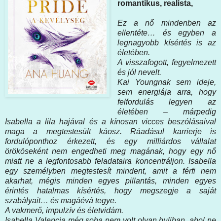
romantikus, realista,
Ez ​a nő mindenben az
ellentéte… és egyben a
legnagyobb kísértés is az
életében.
A visszafogott, fegyelmezett
és jól nevelt.
Kai Youngnak sem ideje,
sem energiája arra, hogy
felfordulás legyen az
életében – márpedig
Isabella a lila hajával és a kínosan vicces beszólásaival
maga a megtestesült káosz. Ráadásul karrierje is
fordulóponthoz érkezett, és egy milliárdos vállalat
örököseként nem engedheti meg magának, hogy egy nő
miatt ne a legfontosabb feladataira koncentráljon. Isabella
egy személyben megtestesít mindent, amit a férfi nem
akarhat, mégis minden egyes pillantás, minden egyes
érintés hatalmas kísértés, hogy megszegje a saját
szabályait… és magáévá tegye.
A vakmerő, impulzív és életvidám.
Isabella Valencia még soha nem volt olyan buliban, ahol ne