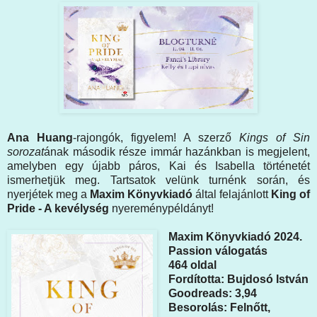
Ana Huang
-rajongók, figyelem! A szerző
Kings of Sin
sorozat
ának második része immár hazánkban is megjelent,
amelyben egy újabb páros, Kai és Isabella történetét
ismerhetjük meg. Tartsatok velünk turnénk során, és
nyerjétek meg a
Maxim Könyvkiadó
által felajánlott
King of
Pride - A kevélység
nyereménypéldányt!
Maxim Könyvkiadó 2024.
Passion válogatás
464 oldal
Fordította: Bujdosó István
Goodreads: 3,94
Besorolás: Felnőtt,