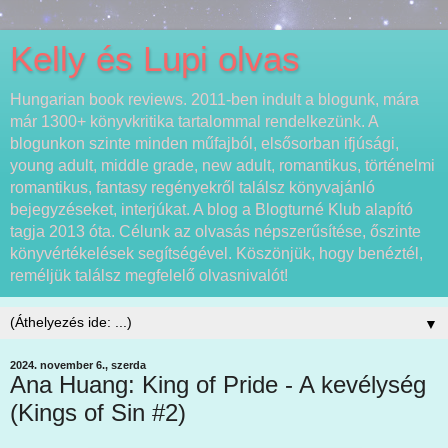
Kelly és Lupi olvas
Hungarian book reviews. 2011-ben indult a blogunk, mára
már 1300+ könyvkritika tartalommal rendelkezünk. A
blogunkon szinte minden műfajból, elsősorban ifjúsági,
young adult, middle grade, new adult, romantikus, történelmi
romantikus, fantasy regényekről találsz könyvajánló
bejegyzéseket, interjúkat. A blog a Blogturné Klub alapító
tagja 2013 óta. Célunk az olvasás népszerűsítése, őszinte
könyvértékelések segítségével. Köszönjük, hogy benéztél,
reméljük találsz megfelelő olvasnivalót!
▼
2024. november 6., szerda
Ana Huang: King of Pride - A kevélység
(Kings of Sin #2)