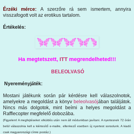
Érzéki mérce:
A szerzőre rá sem ismertem, annyira
visszafogott volt az erotikus tartalom.
Értékelés:
Ha megtetszett,
ITT
megrendelheted!!!
BELEOLVASÓ
Nyereményjáték:
Mostani játékunk során pár kérdésre kell válaszolnotok,
amelyekre a megoldást a könyv
beleolvasój
ában találjátok.
Nincs más dolgotok, mint beírni a helyes megoldást a
Rafflecopter megfelelő dobozába.
(Figyelem! A megfejtéseket elküldés után nem áll módunkban javítani. A nyertesnek 72 órán
belül válaszolnia kell a kiértesítő e-mailre, ellenkező esetben új nyertest sorsolunk. A kiadó
csak magyarországi címre postáz.)