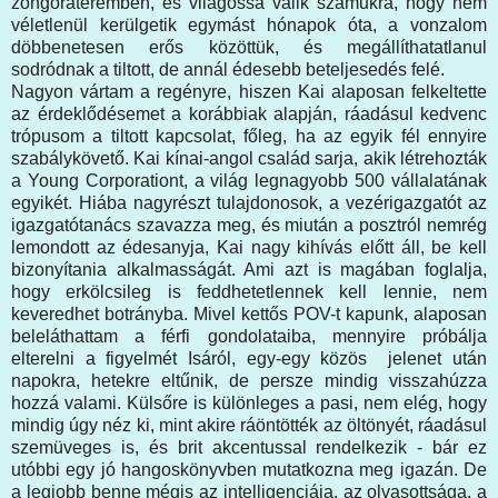
zongorateremben, és világossá válik számukra, hogy nem
véletlenül kerülgetik egymást hónapok óta, a vonzalom
döbbenetesen erős közöttük, és megállíthatatlanul
sodródnak a tiltott, de annál édesebb beteljesedés felé.
Nagyon vártam a regényre, hiszen Kai alaposan felkeltette
az érdeklődésemet a korábbiak alapján, ráadásul kedvenc
trópusom a tiltott kapcsolat, főleg, ha az egyik fél ennyire
szabálykövető. Kai kínai-angol család sarja, akik létrehozták
a Young Corporationt, a világ legnagyobb 500 vállalatának
egyikét. Hiába nagyrészt tulajdonosok, a vezérigazgatót az
igazgatótanács szavazza meg, és miután a posztról nemrég
lemondott az édesanyja, Kai nagy kihívás előtt áll, be kell
bizonyítania alkalmasságát. Ami azt is magában foglalja,
hogy erkölcsileg is feddhetetlennek kell lennie, nem
keveredhet botrányba. Mivel kettős POV-t kapunk, alaposan
beleláthattam a férfi gondolataiba, mennyire próbálja
elterelni a figyelmét Isáról, egy-egy közös jelenet után
napokra, hetekre eltűnik, de persze mindig visszahúzza
hozzá valami. Külsőre is különleges a pasi, nem elég, hogy
mindig úgy néz ki, mint akire ráöntötték az öltönyét, ráadásul
szemüveges is, és brit akcentussal rendelkezik - bár ez
utóbbi egy jó hangoskönyvben mutatkozna meg igazán. De
a legjobb benne mégis az intelligenciája, az olvasottsága, a