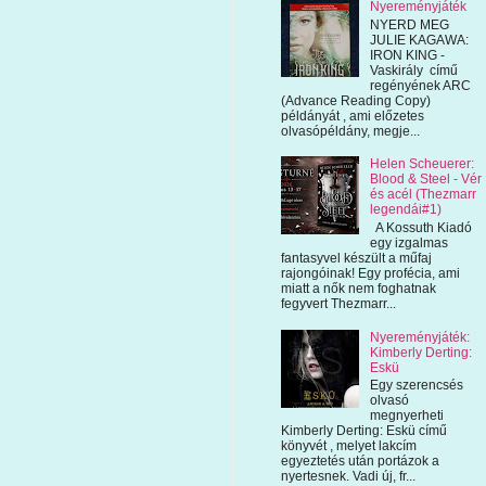
Nyereményjáték
NYERD MEG
JULIE KAGAWA:
IRON KING -
Vaskirály című
regényének ARC
(Advance Reading Copy)
példányát , ami előzetes
olvasópéldány, megje...
Helen Scheuerer:
Blood & Steel - Vér
és acél (Thezmarr
legendái#1)
A Kossuth Kiadó
egy izgalmas
fantasyvel készült a műfaj
rajongóinak! Egy profécia, ami
miatt a nők nem foghatnak
fegyvert Thezmarr...
Nyereményjáték:
Kimberly Derting:
Eskü
Egy szerencsés
olvasó
megnyerheti
Kimberly Derting: Eskü című
könyvét , melyet lakcím
egyeztetés után portázok a
nyertesnek. Vadi új, fr...