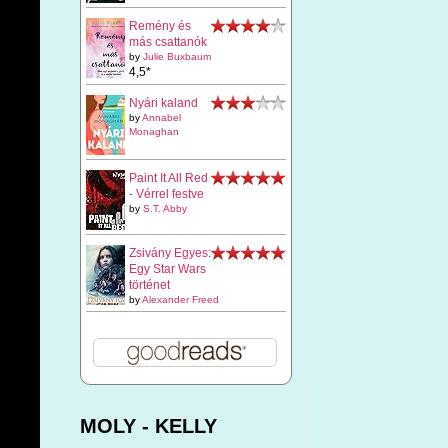
Remény és
más csattanók
by
Julie Buxbaum
4,5*
Nyári kaland
by
Annabel
Monaghan
Paint It All Red
- Vérrel festve
by
S.T. Abby
Zsivány Egyes:
Egy Star Wars
történet
by
Alexander Freed
MOLY - KELLY