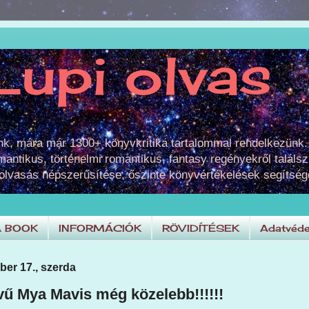
Lupi olvas
unk, mára már 1300+ könyvkritika tartalommal rendelkezünk.
omantikus, történelmi romantikus, fantasy regényekről találsz
 olvasás népszerűsítése, őszinte könyvértékelések segítség
A BOOK
INFORMÁCIÓK
RÖVIDÍTÉSEK
Adatvéde
ber 17., szerda
vű Mya Mavis még közelebb!!!!!!