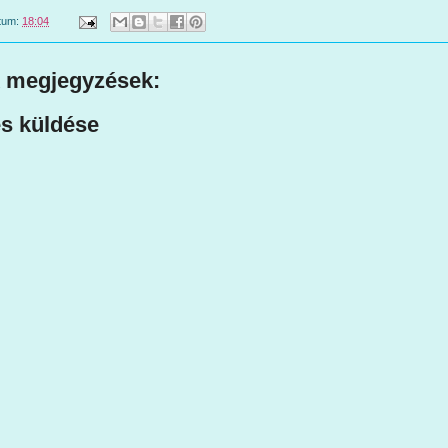
tum:
18:04
 megjegyzések:
s küldése