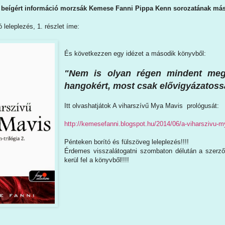
 beígért információ morzsák Kemese Fanni Pippa Kenn sorozatának más
 leleplezés, 1. részlet íme:
És következzen egy idézet a második könyvből:
"Nem is olyan régen mindent meg
hangokért, most csak elővigyázatossá
Itt olvashatjátok A viharszívű Mya Mavis prológusát:
http://kemesefanni.blogspot.hu/2014/06/a-viharszivu-
Pénteken borító és fülszöveg leleplezés!!!!
Érdemes visszalátogatni szombaton délután a szerző o
kerül fel a könyvből!!!!