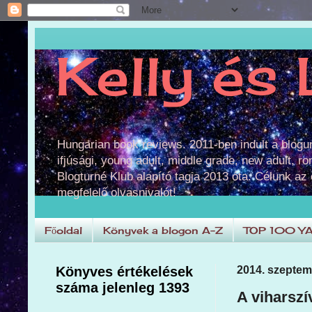
Kelly és 
Hungarian book reviews. 2011-ben indult a blog
ifjúsági, young adult, middle grade, new adult, r
Blogturné Klub alapító tagja 2013 óta. Célunk az
megfelelő olvasnivalót!
Főoldal
Könyvek a blogon A-Z
TOP 100 Y
Könyves értékelések
2014. szeptem
száma jelenleg 1393
A viharszí