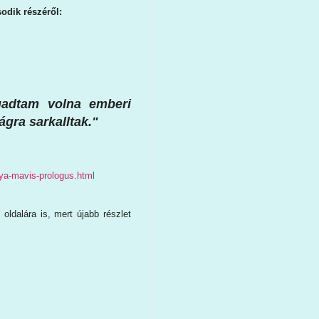
odik részéről:
adtam volna emberi
gra sarkalltak."
mya-mavis-prologus.html
ldalára is, mert újabb részlet