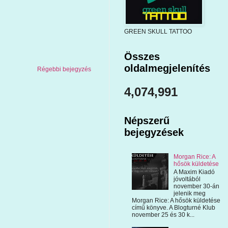
GREEN SKULL TATTOO
Összes
oldalmegjelenítés
Régebbi bejegyzés
4,074,991
Népszerű
bejegyzések
Morgan Rice: A
hősök küldetése
A Maxim Kiadó
jóvoltából
november 30-án
jelenik meg
Morgan Rice: A hősök küldetése
című könyve. A Blogturné Klub
november 25 és 30 k...