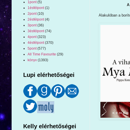
1pont
(5)
A
1ésfélpont
(1)
2pont
(10)
Alakulóban a borító
2ésfélpont
(4)
3pont
(36)
3ésfélpont
(74)
4pont
(323)
4ésfélpont
(370)
5pont
(577)
All Time Favourite
(29)
könyv
(1393)
Lupi elérhetőségei
Kelly elérhetőségei