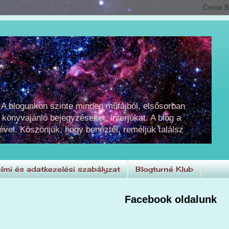
 A blogunkon szinte minden műfajból, elsősorban
 könyvajánló bejegyzéseket, interjúkat. A blog a
ével. Köszönjük, hogy benéztél, reméljük találsz
lmi és adatkezelési szabályzat
Blogturné Klub
Facebook oldalunk