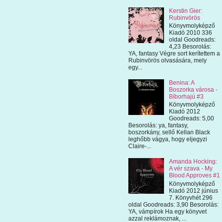
Kerstin Gier:
Rubinvörös
Könyvmolyképző
Kiadó 2010 336
oldal Goodreads:
4,23 Besorolás:
YA, fantasy Végre sort kerítettem a
Rubinvörös olvasására, mely
egy...
Benina: A
Boszorka városa -
Bíborhajú #3
Könyvmolyképző
Kiadó 2012
Goodreads: 5,00
Besorolás: ya, fantasy,
boszorkány, sellő Kellan Black
leghőbb vágya, hogy eljegyzi
Claire-...
Amanda Hocking:
A vér szava - My
Blood Approves #1
Könyvmolyképző
Kiadó 2012 június
7. Könyvhét 296
oldal Goodreads: 3,90 Besorolás:
YA, vámpírok Ha egy könyvet
azzal reklámoznak, ...