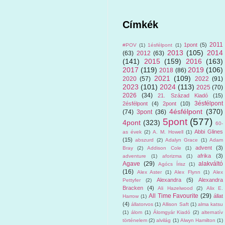
Címkék
2011
1pont
(5)
#POV
(1)
1ésfélpont
(1)
2013
(105)
2014
(63)
2012
(63)
(141)
2015
(159)
2016
(163)
2017
(119)
2019
(106)
2018
(86)
2021
(109)
2020
(57)
2022
(91)
2023
(101)
2024
(113)
2025
(70)
2026
(34)
21. Század Kiadó
(15)
3ésfélpont
2ésfélpont
(4)
2pont
(10)
4ésfélpont
(370)
(74)
3pont
(36)
5pont
(577)
4pont
(323)
60-
Abbi Glines
as évek
(2)
A. M. Howell
(1)
(15)
abszurd
(2)
Adalyn Grace
(1)
Adam
advent
(3)
Bray
(2)
Addison Cole
(1)
afrika
(3)
adventure
(1)
aforizma
(1)
Agave
(29)
alakváltó
Agócs Írisz
(1)
(16)
Alex Aster
(1)
Alex Flynn
(1)
Alex
Alexandra
(5)
Alexandra
Pettyfer
(2)
Bracken
(4)
Ali Hazelwood
(2)
Alix E.
All Time Favourite
(29)
állat
Harrow
(1)
(4)
állatorvos
(1)
Allison Saft
(1)
alma katsu
(1)
álom
(1)
Álomgyár Kiadó
(2)
alternatív
történelem
(2)
alvilág
(1)
Alwyn Hamilton
(1)