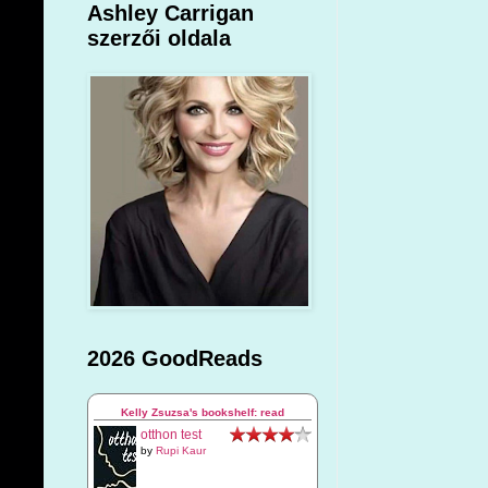
Ashley Carrigan
szerzői oldala
2026 GoodReads
Kelly Zsuzsa's bookshelf: read
otthon test
by
Rupi Kaur