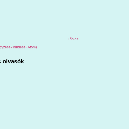
Főoldal
gyzések küldése (Atom)
 olvasók