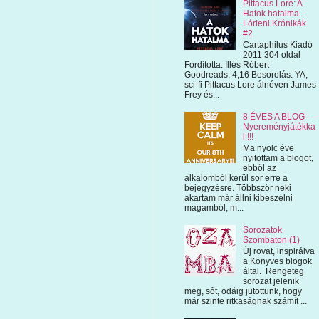
Pittacus Lore: A
Hatok hatalma -
Lórieni Krónikák
#2
Cartaphilus Kiadó
2011 304 oldal
Fordította: Illés Róbert
Goodreads: 4,16 Besorolás: YA,
sci-fi Pittacus Lore álnéven James
Frey és...
8 ÉVES A BLOG -
Nyereményjátékka
l !!!
Ma nyolc éve
nyitottam a blogot,
ebből az
alkalomból kerül sor erre a
bejegyzésre. Többször neki
akartam már állni kibeszélni
magamból, m...
Sorozatok
Szombaton (1)
Új rovat, inspirálva
a Könyves blogok
által. Rengeteg
sorozat jelenik
meg, sőt, odáig jutottunk, hogy
már szinte ritkaságnak számít ...