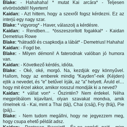
Blake:
- Hahahaha! * mutat Kai arcára* - Teljesen
elvörösödtél! Nyertem!
Kaidan:
- Azt hittem, hogy a szexről fogsz kérdezni. Ez az
interjú egy nagy szar.
Blake:
* vigyorog* - Haver, válaszolj a kérdésre.
Kaidan:
- Rendben… *összeszorított fogakkal* - Kaidan
Demetrius Rowe
Blake:
*hátradől és csapkodja a lábát* - Demetrius! Hahaha!
Kaidan:
- Fogd be.
Blake:
- Milyen démoni! A faterodnak valóban jó humora
van.
Kaidan:
- Következő kérdés, idióta.
Blake:
- Oké, oké, morgó. Na, kezdjük egy könnyűvel.
Hallom, hogy az emberek mindig “Kayden”-nek (Kéjden)
ejtik a nevedet, és “e” betűvel írják, az “a” helyett. Áruld el…
hogy mit érzel akkor, amikor rosszul mondják ki a neved?
Kaidan:
* vállat von* - Őszintén? Nem érdekel. Néha
megpróbálom kijavítani, olyan szavakat mondva, amik
rímelnek rá - Kai, mint a Thai (táj), Chai (csáj), Fry (fráj), Pie
(páj)...
Blake:
- Nem tudom megállni, hogy ne jegyezzem meg,
hogy csupa ehető példát adsz.