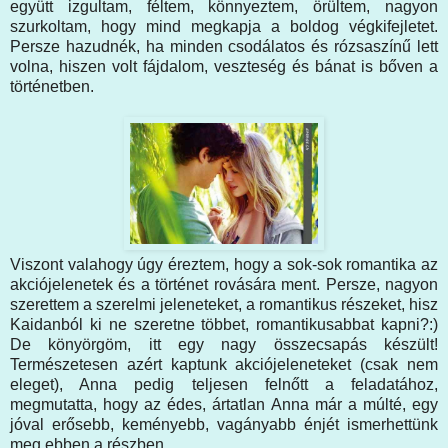
együtt izgultam, féltem, könnyeztem, örültem, nagyon
szurkoltam, hogy mind megkapja a boldog végkifejletet.
Persze hazudnék, ha minden csodálatos és rózsaszínű lett
volna, hiszen volt fájdalom, veszteség és bánat is bőven a
történetben.
Viszont valahogy úgy éreztem, hogy a sok-sok romantika az
akciójelenetek és a történet rovására ment. Persze, nagyon
szerettem a szerelmi jeleneteket, a romantikus részeket, hisz
Kaidanból ki ne szeretne többet, romantikusabbat kapni?:)
De könyörgöm, itt egy nagy összecsapás készült!
Természetesen azért kaptunk akciójeleneteket (csak nem
eleget), Anna pedig teljesen felnőtt a feladatához,
megmutatta, hogy az édes, ártatlan Anna már a múlté, egy
jóval erősebb, keményebb, vagányabb énjét ismerhettünk
meg ebben a részben.