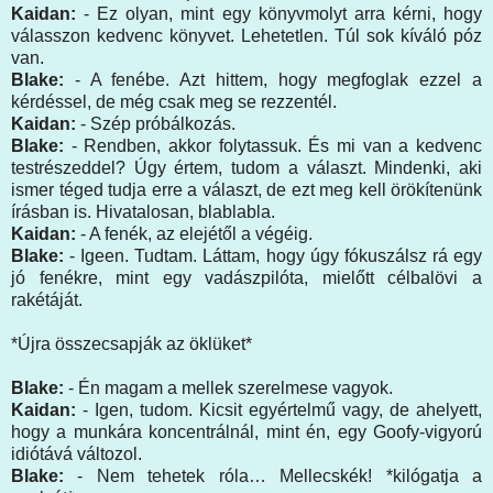
Kaidan:
- Ez olyan, mint egy könyvmolyt arra kérni, hogy
válasszon kedvenc könyvet. Lehetetlen. Túl sok kíváló póz
van.
Blake:
- A fenébe. Azt hittem, hogy megfoglak ezzel a
kérdéssel, de még csak meg se rezzentél.
Kaidan:
- Szép próbálkozás.
Blake:
- Rendben, akkor folytassuk. És mi van a kedvenc
testrészeddel? Úgy értem, tudom a választ. Mindenki, aki
ismer téged tudja erre a választ, de ezt meg kell örökítenünk
írásban is. Hivatalosan, blablabla.
Kaidan:
- A fenék, az elejétől a végéig.
Blake:
- Igeen. Tudtam. Láttam, hogy úgy fókuszálsz rá egy
jó fenékre, mint egy vadászpilóta, mielőtt célbalövi a
rakétáját.
*Újra összecsapják az öklüket*
Blake:
- Én magam a mellek szerelmese vagyok.
Kaidan:
- Igen, tudom. Kicsit egyértelmű vagy, de ahelyett,
hogy a munkára koncentrálnál, mint én, egy Goofy-vigyorú
idiótává változol.
Blake:
- Nem tehetek róla… Mellecskék! *kilógatja a