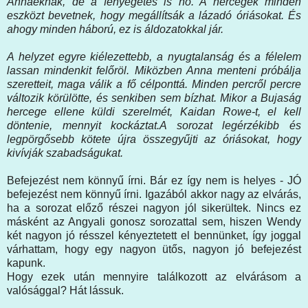
Annáéknak, de a fenyegetés is nő. A hercegek minden
eszközt bevetnek, hogy megállítsák a lázadó óriásokat. És
ahogy minden háború, ez is áldozatokkal jár.
A helyzet egyre kiélezettebb, a nyugtalanság és a félelem
lassan mindenkit felőröl. Miközben Anna menteni próbálja
szeretteit, maga válik a fő célponttá. Minden percről percre
változik körülötte, és senkiben sem bízhat. Mikor a Bujaság
hercege ellene küldi szerelmét, Kaidan Rowe-t, el kell
döntenie, mennyit kockáztat.A sorozat legérzékibb és
legpörgősebb kötete újra összegyűjti az óriásokat, hogy
kivívják szabadságukat.
Befejezést nem könnyű írni. Bár ez így nem is helyes - JÓ
befejezést nem könnyű írni. Igazából akkor nagy az elvárás,
ha a sorozat előző részei nagyon jól sikerültek. Nincs ez
másként az Angyali gonosz sorozattal sem, hiszen Wendy
két nagyon jó résszel kényeztetett el bennünket, így joggal
várhattam, hogy egy nagyon ütős, nagyon jó befejezést
kapunk.
Hogy ezek után mennyire találkozott az elvárásom a
valósággal? Hát lássuk.