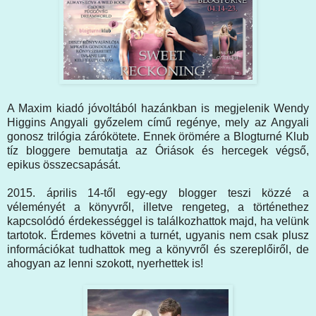
A Maxim kiadó jóvoltából hazánkban is megjelenik Wendy
Higgins Angyali győzelem című regénye, mely az Angyali
gonosz trilógia zárókötete. Ennek örömére a Blogturné Klub
tíz bloggere bemutatja az Óriások és hercegek végső,
epikus összecsapását.
2015. április 14-től egy-egy blogger teszi közzé a
véleményét a könyvről, illetve rengeteg, a történethez
kapcsolódó érdekességgel is találkozhattok majd, ha velünk
tartotok. Érdemes követni a turnét, ugyanis nem csak plusz
információkat tudhattok meg a könyvről és szereplőiről, de
ahogyan az lenni szokott, nyerhettek is!