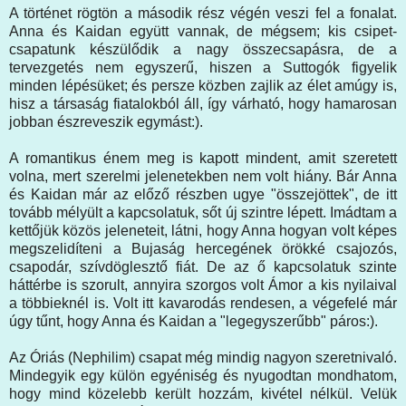
A történet rögtön a második rész végén veszi fel a fonalat.
Anna és Kaidan együtt vannak, de mégsem; kis csipet-
csapatunk készülődik a nagy összecsapásra, de a
tervezgetés nem egyszerű, hiszen a Suttogók figyelik
minden lépésüket; és persze közben zajlik az élet amúgy is,
hisz a társaság fiatalokból áll, így várható, hogy hamarosan
jobban észreveszik egymást:).
A romantikus énem meg is kapott mindent, amit szeretett
volna, mert szerelmi jelenetekben nem volt hiány. Bár Anna
és Kaidan már az előző részben ugye "összejöttek", de itt
tovább mélyült a kapcsolatuk, sőt új szintre lépett. Imádtam a
kettőjük közös jeleneteit, látni, hogy Anna hogyan volt képes
megszelidíteni a Bujaság hercegének örökké csajozós,
csapodár, szívdöglesztő fiát. De az ő kapcsolatuk szinte
háttérbe is szorult, annyira szorgos volt Ámor a kis nyilaival
a többieknél is. Volt itt kavarodás rendesen, a végefelé már
úgy tűnt, hogy Anna és Kaidan a "legegyszerűbb" páros:).
Az Óriás (Nephilim) csapat még mindig nagyon szeretnivaló.
Mindegyik egy külön egyéniség és nyugodtan mondhatom,
hogy mind közelebb került hozzám, kivétel nélkül. Velük