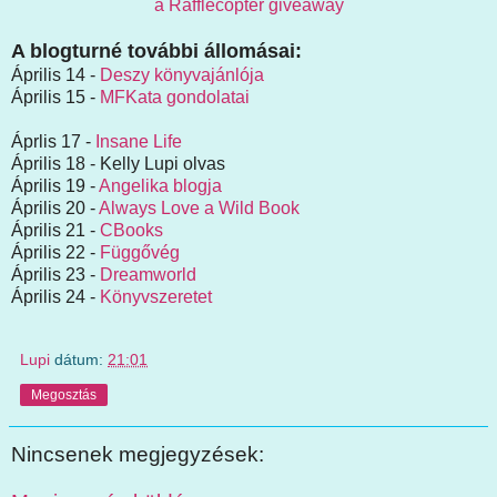
a Rafflecopter giveaway
A blogturné további állomásai:
Április 14 -
Deszy könyvajánlója
Április 15 -
MFKata gondolatai
Áprlis 17 -
Insane Life
Április 18 - Kelly Lupi olvas
Április 19 -
Angelika blogja
Április 20 -
Always Love a Wild Book
Április 21 -
CBooks
Április 22 -
Függővég
Április 23 -
Dreamworld
Április 24 -
Könyvszeretet
Lupi
dátum:
21:01
Megosztás
Nincsenek megjegyzések: