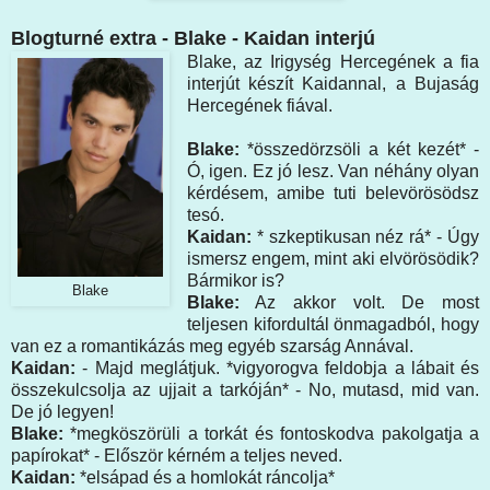
Blogturné extra - Blake - Kaidan interjú
Blake, az Irigység Hercegének a fia
interjút készít Kaidannal, a Bujaság
Hercegének fiával.
Blake:
*összedörzsöli a két kezét* -
Ó, igen. Ez jó lesz. Van néhány olyan
kérdésem, amibe tuti belevörösödsz
tesó.
Kaidan:
* szkeptikusan néz rá* - Úgy
ismersz engem, mint aki elvörösödik?
Bármikor is?
Blake
Blake:
Az akkor volt. De most
teljesen kifordultál önmagadból, hogy
van ez a romantikázás meg egyéb szarság Annával.
Kaidan:
- Majd meglátjuk. *vigyorogva feldobja a lábait és
összekulcsolja az ujjait a tarkóján* - No, mutasd, mid van.
De jó legyen!
Blake:
*megköszörüli a torkát és fontoskodva pakolgatja a
papírokat* - Először kérném a teljes neved.
Kaidan:
*elsápad és a homlokát ráncolja*