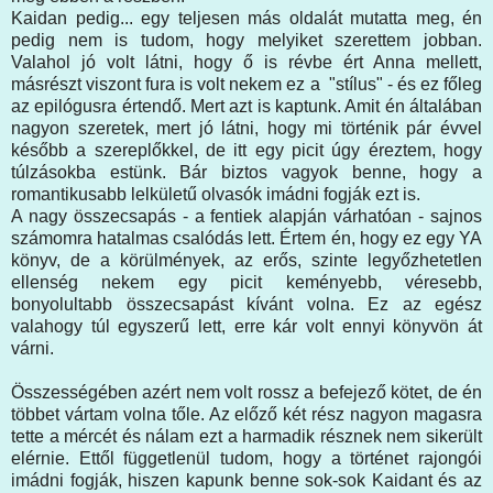
Kaidan pedig... egy teljesen más oldalát mutatta meg, én
pedig nem is tudom, hogy melyiket szerettem jobban.
Valahol jó volt látni, hogy ő is révbe ért Anna mellett,
másrészt viszont fura is volt nekem ez a "stílus" - és ez főleg
az epilógusra értendő. Mert azt is kaptunk. Amit én általában
nagyon szeretek, mert jó látni, hogy mi történik pár évvel
később a szereplőkkel, de itt egy picit úgy éreztem, hogy
túlzásokba estünk. Bár biztos vagyok benne, hogy a
romantikusabb lelkületű olvasók imádni fogják ezt is.
A nagy összecsapás - a fentiek alapján várhatóan - sajnos
számomra hatalmas csalódás lett. Értem én, hogy ez egy YA
könyv, de a körülmények, az erős, szinte legyőzhetetlen
ellenség nekem egy picit keményebb, véresebb,
bonyolultabb összecsapást kívánt volna. Ez az egész
valahogy túl egyszerű lett, erre kár volt ennyi könyvön át
várni.
Összességében azért nem volt rossz a befejező kötet, de én
többet vártam volna tőle. Az előző két rész nagyon magasra
tette a mércét és nálam ezt a harmadik résznek nem sikerült
elérnie. Ettől függetlenül tudom, hogy a történet rajongói
imádni fogják, hiszen kapunk benne sok-sok Kaidant és az