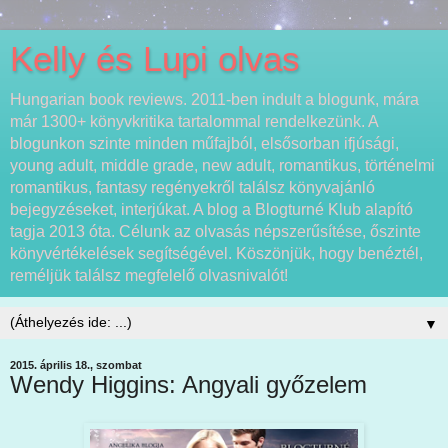
Kelly és Lupi olvas
Hungarian book reviews. 2011-ben indult a blogunk, mára
már 1300+ könyvkritika tartalommal rendelkezünk. A
blogunkon szinte minden műfajból, elsősorban ifjúsági,
young adult, middle grade, new adult, romantikus, történelmi
romantikus, fantasy regényekről találsz könyvajánló
bejegyzéseket, interjúkat. A blog a Blogturné Klub alapító
tagja 2013 óta. Célunk az olvasás népszerűsítése, őszinte
könyvértékelések segítségével. Köszönjük, hogy benéztél,
reméljük találsz megfelelő olvasnivalót!
▼
2015. április 18., szombat
Wendy Higgins: Angyali győzelem