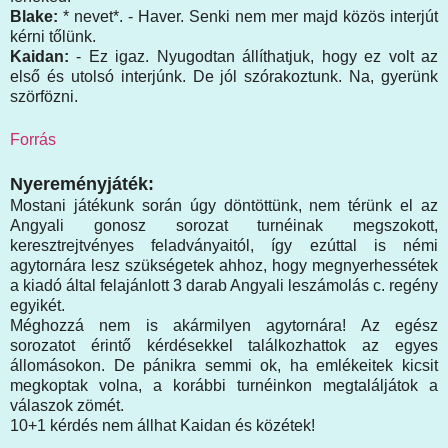
Blake:
* nevet*. - Haver. Senki nem mer majd közös interjút
kérni tőlünk.
Kaidan:
- Ez igaz. Nyugodtan állíthatjuk, hogy ez volt az
első és utolsó interjúnk. De jól szórakoztunk. Na, gyerünk
szörfözni.
Forrás
Nyereményjáték:
Mostani játékunk során úgy döntöttünk, nem térünk el az
Angyali gonosz sorozat turnéinak megszokott,
keresztrejtvényes feladványaitól, így ezúttal is némi
agytornára lesz szükségetek ahhoz, hogy megnyerhessétek
a kiadó által felajánlott 3 darab Angyali leszámolás c. regény
egyikét.
Méghozzá nem is akármilyen agytornára! Az egész
sorozatot érintő kérdésekkel találkozhattok az egyes
állomásokon. De pánikra semmi ok, ha emlékeitek kicsit
megkoptak volna, a korábbi turnéinkon megtaláljátok a
válaszok zömét.
10+1 kérdés nem állhat Kaidan és közétek!