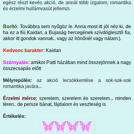
egész részt kevés akció, de annál több izgalom, romantika
és érzelmi hullámvasút jellemzi.
Borító:
Továbbra sem nyűgöz le. Anna most itt jól néz ki, de
ha ez a fiú Kaidan, a Bujaság hercegének szívdöglesztő fia,
akkor itt gondok vannak.. vagy az írónőnél vagy nálam:).
Kedvenc karakter:
Kaidan
Szárnyalás:
amikor Patti házában mind összejönnek a nagy
összecsapás előtt
Mélyrepülés:
az akció lecsökkentése a sok-sok-sok
romantika javára...
Érzelmi mérce:
szerelem, szerelem és szerelem... minden
téren.. de persze bánat, fájdalom és veszteség is
Értékelés: