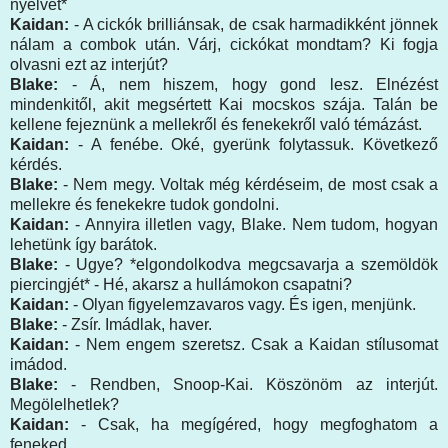
nyelvét*
Kaidan:
- A cickók brilliánsak, de csak harmadikként jönnek
nálam a combok után. Várj, cickókat mondtam? Ki fogja
olvasni ezt az interjút?
Blake:
- Á, nem hiszem, hogy gond lesz. Elnézést
mindenkitől, akit megsértett Kai mocskos szája. Talán be
kellene fejeznünk a mellekről és fenekekről való témázást.
Kaidan:
- A fenébe. Oké, gyerünk folytassuk. Következő
kérdés.
Blake:
- Nem megy. Voltak még kérdéseim, de most csak a
mellekre és fenekekre tudok gondolni.
Kaidan:
- Annyira illetlen vagy, Blake. Nem tudom, hogyan
lehetünk így barátok.
Blake:
- Ugye? *elgondolkodva megcsavarja a szemöldök
piercingjét* - Hé, akarsz a hullámokon csapatni?
Kaidan:
- Olyan figyelemzavaros vagy. És igen, menjünk.
Blake:
- Zsír. Imádlak, haver.
Kaidan:
- Nem engem szeretsz. Csak a Kaidan stílusomat
imádod.
Blake:
- Rendben, Snoop-Kai. Köszönöm az interjút.
Megölelhetlek?
Kaidan:
- Csak, ha megígéred, hogy megfoghatom a
feneked.