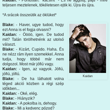
Kaidan:
- Pontosan. *kacsint* - És ne aggódj, pajti - mire
teljesen meztelenek, tökéletesen ejtik ki. Újra és újra.
*A srácok összeütik az öklüket*
Blake:
- Haver, ugye tudod, hogy
ezt Anna is el fogja olvasni?
Kaidan:
- Öööö, igen. De tudod
mit? Talán törölhetnénk az utolsó
választ.
Blake:
- Kizárt, Cupido. Haha. És
ne nézz rám ilyen szemekkel. Anna
tudja, hogy többé már nem
dolgozol. Most már jófiú vagy.
Kaidan:
- Igen, az vagyok. Jófiú,
jófiú, jófiú.
Kaidan
Blake:
- De ha láthatott volna
téged akció közben a régi szép
időkben...
Kaidan:
- Oké, elég.
Blake:
- Hiányzik?
Kaidan:
- A pokolba is, dehogy.
Blake:
- Mi a kedvenc pózod?