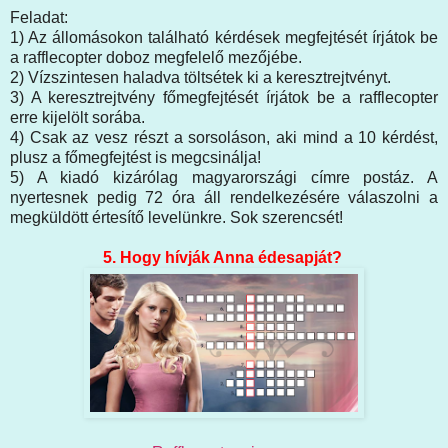
Feladat:
1) Az állomásokon található kérdések megfejtését írjátok be
a rafflecopter doboz megfelelő mezőjébe.
2) Vízszintesen haladva töltsétek ki a keresztrejtvényt.
3) A keresztrejtvény főmegfejtését írjátok be a rafflecopter
erre kijelölt sorába.
4) Csak az vesz részt a sorsoláson, aki mind a 10 kérdést,
plusz a főmegfejtést is megcsinálja!
5) A kiadó kizárólag magyarországi címre postáz. A
nyertesnek pedig 72 óra áll rendelkezésére válaszolni a
megküldött értesítő levelünkre. Sok szerencsét!
5. Hogy hívják Anna édesapját?