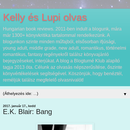
Kelly és Lupi olvas
Hungarian book reviews. 2011-ben indult a blogunk, mára
már 1300+ könyvkritika tartalommal rendelkezünk. A
blogunkon szinte minden műfajból, elsősorban ifjúsági,
young adult, middle grade, new adult, romantikus, történelmi
romantikus, fantasy regényekről találsz könyvajánló
bejegyzéseket, interjúkat. A blog a Blogturné Klub alapító
tagja 2013 óta. Célunk az olvasás népszerűsítése, őszinte
könyvértékelések segítségével. Köszönjük, hogy benéztél,
reméljük találsz megfelelő olvasnivalót!
▼
2017. január 17., kedd
E.K. Blair: Bang