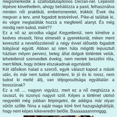
megismerkedik a szállodatulajdonos Declan-nel. Lépésről
lépésre követhettem, ahogy behálózza a pasit, felhasználva
minden női praktikát, emberismeretet, trükköt. Évek óta
megvan a terv, amit fogadott testvérével, Pike-al találtak ki,
és végre megtalálták hozzá a megfelelő alanyt. És még
mindig nem tudod, miért??
Ez a nő az arcodba vágja! Kegyetlenül, nem kímélve a
kedves olvasót, Nina elmeséli a gyerekkorát, miken ment
keresztül a nevelőszüleinél a négy évvel idősebb fogadott
bátyjával együtt. Abban az isten háta mögötti lepusztult
házban milyen perverz, beteg állat dolgok történtek velük,
tehetetlenül szenvedtek évekig, nem mertek beszélni róla,
mert féltek, hogy örökre elszakadnak egymástól.
Két idősíkon halad a szerző, egyik választ kapod a másik
után, és már nem tudod eldönteni, ki jó és ki rossz, nem
tudod ki mellé állj, van létjogosultsága egyáltalán a
bosszúnak?
Ez a nő .... nagyon vigyázz, mert ez a nő meghúzza a
ravaszt, és iszonyú nagyot szól. Képes a történet utolsó
negyedét még jobban felpörgetni, de addigra már olyan
sűrűn szőtte Nina a saját maga köré font hazugsághálóját,
hogy nem képes kikeveredni belőle. Baaaaaaannnnggg.