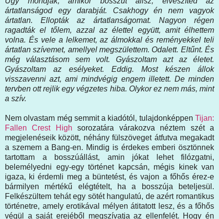
Úgy mondják, amikor bosszút állsz, elveszíted az
ártatlanságod egy darabját. Csakhogy én nem vagyok
ártatlan. Ellopták az ártatlanságomat. Nagyon régen
ragadták el tőlem, azzal az élettel együtt, amit élhettem
volna. És vele a lelkemet, az álmokkal és reményekkel teli
ártatlan szívemet, amellyel megszülettem. Odalett. Eltűnt. És
még választásom sem volt. Gyászoltam azt az életet.
Gyászoltam az esélyeket. Eddig. Most készen állok
visszavenni azt, ami mindvégig engem illetett. De minden
tervben ott rejlik egy végzetes hiba. Olykor ez nem más, mint
a szív.
Nem olvastam még semmit a kiadótól, tulajdonképpen
Tijan:
Fallen Crest High
sorozatára várakozva néztem szét a
megjelenéseik között, néhány fülszöveget átfutva megakadt
a szemem a Bang-en. Mindig is érdekes emberi ösztönnek
tartottam a bosszúállást, amin jókat lehet filózgatni,
belemélyedni egy-egy történet kapcsán, mégis kinek van
igaza, ki érdemli meg a büntetést, és vajon a főhős érez-e
bármilyen mértékű elégtételt, ha a bosszúja beteljesül.
Felkészültem tehát egy sötét hangulatú, de azért romantikus
történetre, amely erotikával mélyen átitatott lesz, és a főhős
végül a saját erejéből megszívatja az ellenfelét. Hogy én