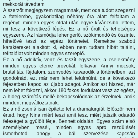
mekkorát tévedtem!
A szerzőt megjegyzem magamnak, mert oda tudott szegezni
a fotelembe, gyakorlatilag néhány óra alatt felfaltam a
regényt, minden egyes oldal után egyre kíváncsibb lettem,
mi lesz a következő lépés. Ez a nő őrült és tehetséges
egyszerre. Az írásmódja lehengerlő, szókimondó és őszinte,
hihetővé teszi az egész történetet. Remekbe szabott
karaktereket alakított ki, ebben nem tudtam hibát találni,
telitalálat volt minden egyes szereplő.
Ez a nő addiktív, vonz és taszít egyszerre, a cselekmény
minden egyes eleme provokál, felkavar. Annyi mocsok,
brutalitás, fájdalom, szenvedés kavarodik a történetben, azt
gondolnád, ezt már nem lehet felülmúlni, de a következő
fejezetben kapod az újabb adagot. Amikor azt hiszed, már
nem lehet fokozni, akkor 180 fokos fordulatot vesz az egész,
a hideg számítás mellé bekapcsolódnak az érzelmek, amik
mindent megváltoztatnak.
Ez a nő zseniálisan építette fel a dramaturgiát. Először nem
érted, hogy Nina miért teszi amit tesz, miért játszik odaadó
feleséget a gyűlölt férje, Bennett oldalán. Egyes szám első
személyben mesél, minden egyes apró rezdülését
ismerheted, ahogy a bál szervezése kapcsán