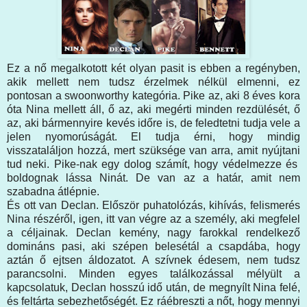
Ez a nő megalkotott két olyan pasit is ebben a regényben,
akik mellett nem tudsz érzelmek nélkül elmenni, ez
pontosan a swoonworthy kategória. Pike az, aki 8 éves kora
óta Nina mellett áll, ő az, aki megérti minden rezdülését, ő
az, aki bármennyire kevés időre is, de feledtetni tudja vele a
jelen nyomorúságát. El tudja érni, hogy mindig
visszataláljon hozzá, mert szüksége van arra, amit nyújtani
tud neki. Pike-nak egy dolog számít, hogy védelmezze és
boldognak lássa Ninát. De van az a határ, amit nem
szabadna átlépnie.
És ott van Declan. Először puhatolózás, kihívás, felismerés
Nina részéről, igen, itt van végre az a személy, aki megfelel
a céljainak. Declan kemény, nagy farokkal rendelkező
domináns pasi, aki szépen belesétál a csapdába, hogy
aztán ő ejtsen áldozatot. A szívnek édesem, nem tudsz
parancsolni. Minden egyes találkozással mélyült a
kapcsolatuk, Declan hosszú idő után, de megnyílt Nina felé,
és feltárta sebezhetőségét. Ez ráébreszti a nőt, hogy mennyi