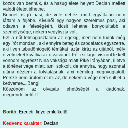
közös van bennük, és a hazug élete helyett Declan mellett
valódi életet élhetne.
Bennett is jó pasi, de vele nehéz, mert egyáltalán nem
láttam a fejébe. Kívülről egy nagyon szerelmes pasi, aki
odavan a feleségéért, kicsit lehetne bonyolultabb a
személyisége, nekem vegytiszta volt.
Ezt a nőt felmagasztalom az egekig, mert nem tudok még
egy írót mondani, aki ennyire beteg és csodálatos egyszerre,
aki ilyen tabudöntögető témákat lazán kiráz az ujjából, mély
érzelmeket kiváltva az olvasóiból. Fél csillagot viszont le kell
vonnom egyrészt Nina vaksága miatt Pike irányában, illetve
a történet vége miatt, ami sokkolt, de annyira, hogy azonnal
utána néztem a folytatásnak, ami némileg megnyugtatott.
Persze nem árulom el mi az, de nekem a vége nem sült el a
kedvemre....Bang!
Köszönöm az olvasás lehetőségét a kiadónak,
megrendelhető
ITT.
Borító:
Eredeti, figyelemfelkeltő.
Kedvenc karakter:
Declan