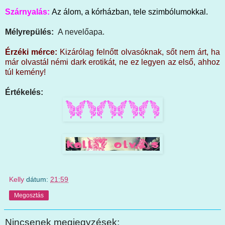
Szárnyalás:
Az álom, a kórházban, tele szimbólumokkal.
Mélyrepülés:
A nevelőapa.
Érzéki mérce:
Kizárólag felnőtt olvasóknak, sőt nem árt, ha
már olvastál némi dark erotikát, ne ez legyen az első, ahhoz
túl kemény!
Értékelés:
Kelly
dátum:
21:59
Megosztás
Nincsenek megjegyzések: