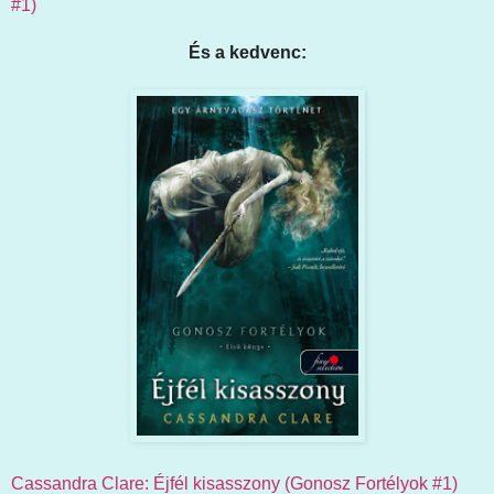
#1)
És a kedvenc:
Cassandra Clare: Éjfél kisasszony (Gonosz Fortélyok #1)