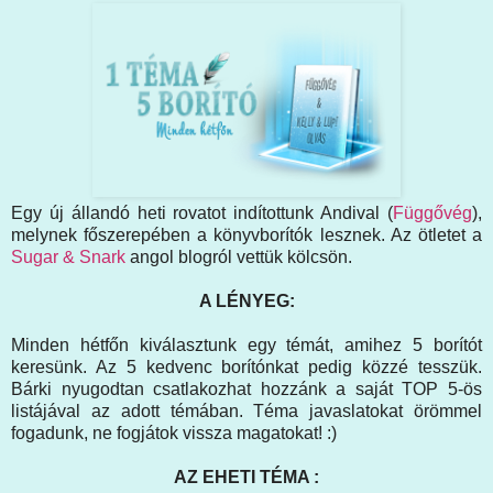
Egy új állandó heti rovatot indítottunk Andival (
Függővég
),
melynek főszerepében a könyvborítók lesznek. Az ötletet a
Sugar & Snark
angol blogról vettük kölcsön.
A LÉNYEG:
Minden hétfőn kiválasztunk egy témát, amihez 5 borítót
keresünk. Az 5 kedvenc borítónkat pedig közzé tesszük.
Bárki nyugodtan csatlakozhat hozzánk a saját TOP 5-ös
listájával az adott témában. Téma javaslatokat örömmel
fogadunk, ne fogjátok vissza magatokat! :)
AZ EHETI TÉMA :