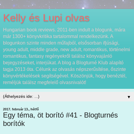
Kelly és Lupi olvas
Hungarian book reviews. 2011-ben indult a blogunk, mára
már 1300+ könyvkritika tartalommal rendelkezünk. A
blogunkon szinte minden műfajból, elsősorban ifjúsági,
young adult, middle grade, new adult, romantikus, történelmi
romantikus, fantasy regényekről találsz könyvajánló
bejegyzéseket, interjúkat. A blog a Blogturné Klub alapító
tagja 2013 óta. Célunk az olvasás népszerűsítése, őszinte
könyvértékelések segítségével. Köszönjük, hogy benéztél,
reméljük találsz megfelelő olvasnivalót!
▼
2017. február 13., hétfő
Egy téma, öt borító #41 - Blogturnés
borítók