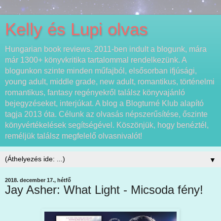
Kelly és Lupi olvas
Hungarian book reviews. 2011-ben indult a blogunk, mára
már 1300+ könyvkritika tartalommal rendelkezünk. A
blogunkon szinte minden műfajból, elsősorban ifjúsági,
young adult, middle grade, new adult, romantikus, történelmi
romantikus, fantasy regényekről találsz könyvajánló
bejegyzéseket, interjúkat. A blog a Blogturné Klub alapító
tagja 2013 óta. Célunk az olvasás népszerűsítése, őszinte
könyvértékelések segítségével. Köszönjük, hogy benéztél,
reméljük találsz megfelelő olvasnivalót!
▼
2018. december 17., hétfő
Jay Asher: What Light - Micsoda fény!