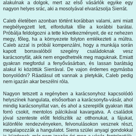
alakulnak a dolgok, mert az első vásárlók egyike egy
nagyon helyes srác, aki a mosolyával elvarázsolja Sierrát.
Caleb életében azonban történt korábban valami, ami miatt
megbélyegzett lett, elfordultak tőle a korábbi barátai.
Próbálja feldolgozni a tette következményeit, de ez nehezen
megy, főleg, ha a környezete folyton emlékezteti a múltra.
Caleb azzal is próbál kompenzálni, hogy a munkája során
kapott borravalóból szegény családoknak vesz
karácsonyfát, akik nem engedhetnék meg maguknak. Emiatt
gyakran megfordul a fenyővásárban, és lassan barátság
alakul ki közöttük Sierrával. De vajon érdemes egymásba
bonyolódni? Ráadásul ott vannak a pletykák, Caleb pedig
nem igazán akar beszélni róla.
Nagyon tetszett a regényben a karácsonyhoz kapcsolódó
helyszínek hangulata, elsősorban a karácsonyfa-vásár, ahol
mindig karácsonyillat van, és ahol a szereplők gyakran ittak
forró csokit, mentolos pálcikával kavargatva. A családok
jóval szenteste előtt feldíszítik az otthonukat, a fájukat,
különféle rendezvényeken, felvonulásokon vesznek részt,
megalapozzák a hangulatot. Sierra szülei anyagi gondokkal