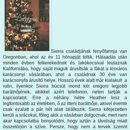
Sierra családjának fenyőfarmja van
Oregonban, ahol az év 11 hónapját töltik. Hálaadás után
minden évben felkerekednek és lakókocsival leutaznak
Kaliforniába, hogy saját maguk árusítsák a fákat a kisváros
karácsonyi vásárában, ahol a családnak 30 éve van
karácsonyfa árusító helye. Hosszú évek alatt már kialakult a
rutin, ilyenkor Sierra búcsút mond két oregoni legjobb
barátnőjének, akikkel azért telefonon, neten tartják a
kapcsolatot. Erre a néhány hétre Heather lesz a
legfontosabb az életében, ő az itteni barátnője, akivel évente
csak ezalatt a pár hét alatt találkozik. Sierra kifejezetten
kerüli a srácokat, főleg akik a vásárban dolgoznak, mert nem
akar kapcsolatba bonyolódni, hogy aztán a távolság miatt
összetörjön a szíve. Persze, hogy nem a tervek szerint