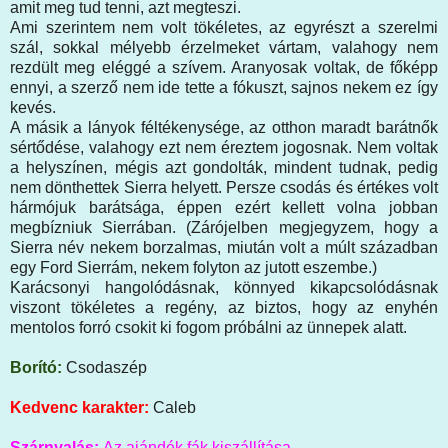
amit meg tud tenni, azt megteszi.
Ami szerintem nem volt tökéletes, az egyrészt a szerelmi
szál, sokkal mélyebb érzelmeket vártam, valahogy nem
rezdült meg eléggé a szívem. Aranyosak voltak, de főképp
ennyi, a szerző nem ide tette a fókuszt, sajnos nekem ez így
kevés.
A másik a lányok féltékenysége, az otthon maradt barátnők
sértődése, valahogy ezt nem éreztem jogosnak. Nem voltak
a helyszínen, mégis azt gondolták, mindent tudnak, pedig
nem dönthettek Sierra helyett. Persze csodás és értékes volt
hármójuk barátsága, éppen ezért kellett volna jobban
megbízniuk Sierrában. (Zárójelben megjegyzem, hogy a
Sierra név nekem borzalmas, miután volt a múlt században
egy Ford Sierrám, nekem folyton az jutott eszembe.)
Karácsonyi hangolódásnak, könnyed kikapcsolódásnak
viszont tökéletes a regény, az biztos, hogy az enyhén
mentolos forró csokit ki fogom próbálni az ünnepek alatt.
Borító:
Csodaszép
Kedvenc karakter:
Caleb
Szárnyalás:
Az ajándék fák kiszállítása.