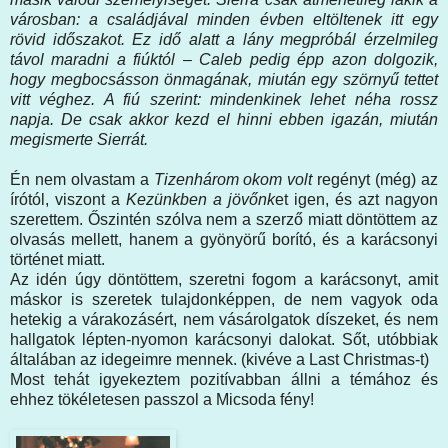
városban: a családjával minden évben eltöltenek itt egy
rövid időszakot. Ez idő alatt a lány megpróbál érzelmileg
távol maradni a fiúktól – Caleb pedig épp azon dolgozik,
hogy megbocsásson önmagának, miután egy szörnyű tettet
vitt véghez. A fiú szerint: mindenkinek lehet néha rossz
napja. De csak akkor kezd el hinni ebben igazán, miután
megismerte Sierrát.
Én nem olvastam a
Tizenhárom okom volt
regényt (még) az
írótól, viszont a
Kezünkben a jövőnk
et igen, és azt nagyon
szerettem. Őszintén szólva nem a szerző miatt döntöttem az
olvasás mellett, hanem a gyönyörű borító, és a karácsonyi
történet miatt.
Az idén úgy döntöttem, szeretni fogom a karácsonyt, amit
máskor is szeretek tulajdonképpen, de nem vagyok oda
hetekig a várakozásért, nem vásárolgatok díszeket, és nem
hallgatok lépten-nyomon karácsonyi dalokat. Sőt, utóbbiak
általában az idegeimre mennek. (kivéve a Last Christmas-t)
Most tehát igyekeztem pozitívabban állni a témához és
ehhez tökéletesen passzol a Micsoda fény!