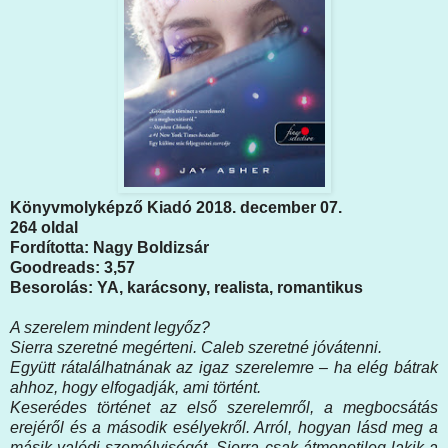
Könyvmolyképző Kiadó 2018. december 07.
264 oldal
Fordította: Nagy Boldizsár
Goodreads: 3,57
Besorolás: YA, karácsony, realista, romantikus
A ​szerelem mindent legyőz?
Sierra szeretné megérteni. Caleb szeretné jóvátenni.
Együtt rátalálhatnának az igaz szerelemre – ha elég bátrak
ahhoz, hogy elfogadják, ami történt.
Keserédes történet az első szerelemről, a megbocsátás
erejéről és a második esélyekről. Arról, hogyan lásd meg a
másik valódi személyiségét. Sierra csak átmenetileg lakik a