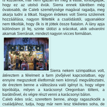
is küzdenek, már nem igazán éri meg a vásár, fontolgatják,
hogy ez az utolsó évük. Sierra ennek tükrében még
óvatosabb, de Caleb személyisége magával ragadja, meg
akarja tudni a titkait. Nagyon érdekes volt Sierra szüleinek
hozzáállása, nagyon féltették a csalódástól, ugyanakkor
nem titkolták, hogy ők is itt jöttek össze fiatalon. A lány apja
különösen jó fej, szinte üldözi a srácokat, akik udvarolni
akarnak Sierrának, mindezt nagyon vicces formában.
Sierra nekem szimpatikus volt,
átéreztem a félelmeit a farm jövőjével kapcsolatban, egy
ennyire megszokott életformát nem könnyű megváltoztatni,
de éreztem benne a változásra való igényt is, hogy végre
kipróbálja, milyen a karácsonyt Oregonban tölteni, a
barátnőivel, és végre részt venni a karácsonyi bálon.
Caleb édes srác, szerettem benne, ahogy ragaszkodik a
családjához, tudja, hogy már nem lesz tökéletes soha, de