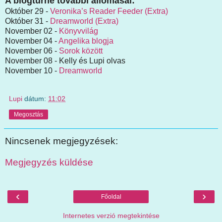
A blogturné további állomásai:
Október 29 -
Veronika’s Reader Feeder (Extra)
Október 31 -
Dreamworld (Extra)
November 02 -
Könyvvilág
November 04 -
Angelika blogja
November 06 -
Sorok között
November 08 - Kelly és Lupi olvas
November 10 -
Dreamworld
Lupi
dátum:
11:02
Megosztás
Nincsenek megjegyzések:
Megjegyzés küldése
‹
›
Főoldal
Internetes verzió megtekintése