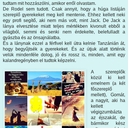
tudtam mit hozzászólni, amikor erről olvastam.
De Rodel sem tudott. Csak annyit, hogy a húga listáján
szereplő gyerekeket meg kell mentenie. Ehhez kellett neki
egy profi segítő, aki nem más volt, mint Jack. De Jack a
lánya elvesztése miatt teljes mértékben kivonult ebből a
világból, semmi és senki nem érdekelte, belefulladt a
gyászba és az önsajnálatba.
És a lánynak ezzel a férfivel kell útra kelnie Tanzánián át,
hogy begyűjtsék a gyerekeket. És az útjuk alatt történik
velük mindenféle dolog, jó és rossz is, minden, amit egy
kalandregényben el tudtok képzelni.
A szereplők
közül ki kell
emelnem (a két
főszereplő
mellett), Gomát,
a nagyit, aki ha
kellett
végigzumbázta
az éjszakát, de
bármikor kész