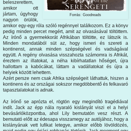
beleszerettem,
amikor ott
jártam, úgyhogy
Forrás: Goodreads
nagyon örülök,
amikor egy-egy róla szóló regénnyel találkozom. Ez a könyv
pedig minden percet megért, amit az olvasásával töltöttem.
Az írónő a gyermekkorát Afrikában töltötte, ez látszik is.
Minden mondatából süt az, hogy ismeri és szereti a
kontinenst, annak minden szépségével és vadságával
együtt. A regény olvasása visszahozta számomra is Afrikát,
éreztem az illatokat, a néha kibírhatatlan hőséget, újra
hallottam a kabócákat, láttam a vadállatokat és újra a
helyiek között lehettem.
Azért persze nem csak Afrika szépségeit láthattuk, hiszen a
kontinens és az országai sokszor megdöbbentő és felkavaró
tapasztalatokat is adnak.
Az írónő se aprózta el, rögtön egy megindító tragédiával
indít. Jack az épp nála nyaraló kislányát viszi el a helyi
bevásárlóközpontba, ahol Lily bemutatón vesz részt. A
bemutató előtt az édesapa visszamegy az autójához, hogy a
kislányának vett lufikat letegye, amikor előbb lövöldözés,
majd pedig egy óriási robbanás történik. Jack megment egy