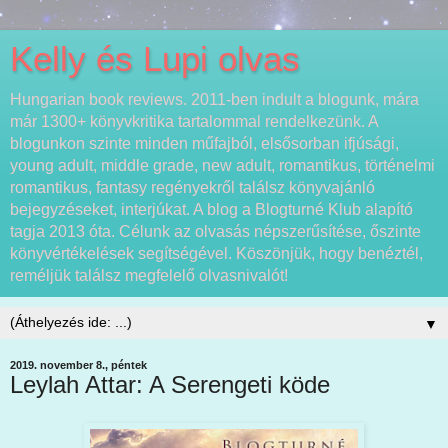
Kelly és Lupi olvas
Hungarian book reviews. 2011-ben indult a blogunk, mára
már 1300+ könyvkritika tartalommal rendelkezünk. A
blogunkon szinte minden műfajból, elsősorban ifjúsági,
young adult, middle grade, new adult, romantikus, történelmi
romantikus, fantasy regényekről találsz könyvajánló
bejegyzéseket, interjúkat. A blog a Blogturné Klub alapító
tagja 2013 óta. Célunk az olvasás népszerűsítése, őszinte
könyvértékelések segítségével. Köszönjük, hogy benéztél,
reméljük találsz megfelelő olvasnivalót!
▼
2019. november 8., péntek
Leylah Attar: A Serengeti köde