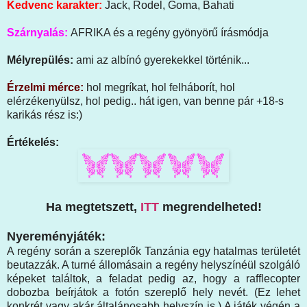
Kedvenc karakter:
Jack, Rodel, Goma, Bahati
Szárnyalás:
AFRIKA és a regény gyönyörű írásmódja
Mélyrepülés:
ami az albínó gyerekekkel történik...
Érzelmi mérce:
hol megríkat, hol felháborít, hol
elérzékenyülsz, hol pedig.. hát igen, van benne pár +18-s
karikás rész is:)
Értékelés:
Ha megtetszett,
ITT
megrendelheted!
Nyereményjáték:
A regény során a szereplők Tanzánia egy hatalmas területét
beutazzák. A turné állomásain a regény helyszínéül szolgáló
képeket találtok, a feladat pedig az, hogy a rafflecopter
dobozba beírjátok a fotón szereplő hely nevét. (Ez lehet
konkrét vagy akár általánosabb helyszín is.) A játék végén a