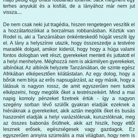
terhes anyukát és a kisfiát, de a lányához már nem jut
vissza....
De nem csak neki jut tragédia, hiszen rengetegen veszítik el
a hozzátartozóikat a borzalmas robbanásban. Köztük van
Rodel is, aki a Tanzániában önkénteskedő húgát veszíti így
el. A lány a helyszínre utazik, hogy összeszedje a testvére
maradék dolgait, amikor kiderül, hogy hogy a húga valami
fontos dologban vett részt, gyerekeket mentett és juttatott el
a helyi menhelyre. Méghozzá nem is akármilyen gyerekeket,
albínókat. Az albínók helyzete Tanzániában, de szinte egész
Afrikában elképesztően kilátástalan. Az egy dolog, hogy a
bőrük nem bírja az erős napsugárzást, az egy másik, hogy a
látásuk is nagyon rossz, de amit egyszerűen nem tudok
elképzelni, hogy megölik őket a testrészeikért. Mind a mai
napig komoly pénzeket fizetnek értük - így a nagyon
szegény sorban lévő szülők gyakran eladják ezeknek a
hiénáknak a gyerekeiket, akik aztán megölik őket és busás
haszonért eladják a helyi varázslóknak, kuruzslóknak, meg
az összes babonás őrültnek, akik azt hiszik, hogy ettől
lesznek erősek, egészségesek vagy gazdagok. Ez
egyszerűen annyira szürreális a mai világban, hogy nem is