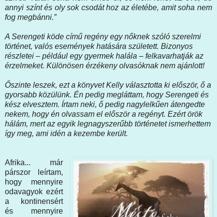
annyi színt és oly sok csodát hoz az életébe, amit soha nem
fog megbánni.”
A Serengeti köde című regény egy nőknek szóló szerelmi
történet, valós események hatására született. Bizonyos
részletei – például egy gyermek halála – felkavarhatják az
érzelmeket. Különösen érzékeny olvasóknak nem ajánlott!
Őszinte leszek, ezt a könyvet Kelly választotta ki először, ő a
gyorsabb közülünk. Én pedig megláttam, hogy Serengeti és
kész elvesztem. Írtam neki, ő pedig nagylelkűen átengedte
nekem, hogy én olvassam el először a regényt. Ezért örök
hálám, mert az egyik legnagyszerűbb történetet ismerhettem
így meg, ami idén a kezembe került.
Afrika... már
párszor leírtam,
hogy mennyire
odavagyok ezért
a kontinensért
és mennyire