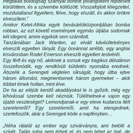
megtalált boldogság szárnyat bontott pillangóként repdesett
körülöttem, és a szívembe költözött. Visszafojtott lélegzettel,
mozdulatlanul figyeltem, félve, hogy elszáll, és akkor örökre
elveszítem.”
Amikor Kelet-Afrika egyik bevásárlóközpontjában bomba
robban, az ezt követő események egymás útjába sodornak
két idegent, amire egyikük sem számított.
Tanzániában Jack Warden, az elvált kávéültetvényes
elveszíti egyetlen lányát. Egy óceánnal arrébb, egy angliai
kisvárosban Rodel Emerson elveszíti egyetlen testvérét.
Egy férfi és egy nő, akiknek a sorsuk egy tragikus délutánon
összefonódik, egy rendkívüli küldetés nyomába erednek.
Átszelik a Serengeti végtelen síkságát, hogy útba ejtve
három állomást, megmentsenek három gyermeket – akik
többet érnek holtan, mint élve.
De ha az eléjük kerülő akadályokat le is győzik, még egy
kihívással szembe kell nézniük. Túlélhetnek-e vajon egy
újabb veszteséget? Lemondjanak-e egy eleve kudarcra ítélt
szerelemről? Egy szerelemről, amit ha elengednek,
szertefoszlik, akár a Serengeti köde a napfényben…
„Néha rátalál az ember egy szivárványra, ami betölti a
szívét. Talán soha nem érheti el, és nem lehet az övé, de