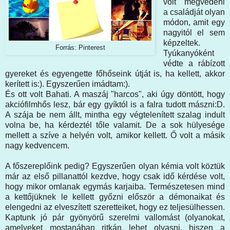
volt megvédeni
a családját olyan
módon, amit egy
nagyitól el sem
képzeltek.
Forrás: Pinterest
Tyúkanyóként
védte a rábízott
gyereket és egyengette főhőseink útját is, ha kellett, akkor
kerített is:). Egyszerűen imádtam:).
És ott volt Bahati. A maszáj "harcos", aki úgy döntött, hogy
akciófilmhős lesz, bár egy gyíktól is a falra tudott mászni:D.
A szája be nem állt, mintha egy végtelenített szalag indult
volna be, ha kérdeztél tőle valamit. De a sok hülyesége
mellett a szíve a helyén volt, amikor kellett. Ő volt a másik
nagy kedvencem.
A főszereplőink pedig? Egyszerűen olyan kémia volt köztük
már az első pillanattól kezdve, hogy csak idő kérdése volt,
hogy mikor omlanak egymás karjaiba. Természetesen mind
a kettőjüknek le kellett győzni először a démonaikat és
elengedni az elveszített szeretteiket, hogy ez teljesülhessen.
Kaptunk jó pár gyönyörű szerelmi vallomást (olyanokat,
amelyeket mostanában ritkán lehet olvasni, hiszen a