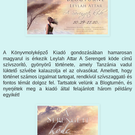
A Könyvmolyképző Kiadó gondozásában hamarosan
magyarul is érkezik Leylah Attar A Serengeti köde című
szívszorító, gyönyörű története, amely Tanzánia vadul
lüktető szívébe kalauzolja el az olvasókat. Amellett, hogy
történet számos izgalmat tartogat, rendkívül szívszaggató és
fontos témát dolgoz fel. Tartsatok velünk a Blogturnén, és
nyerjétek meg a kiadó által felajánlott három példány
egyikét!