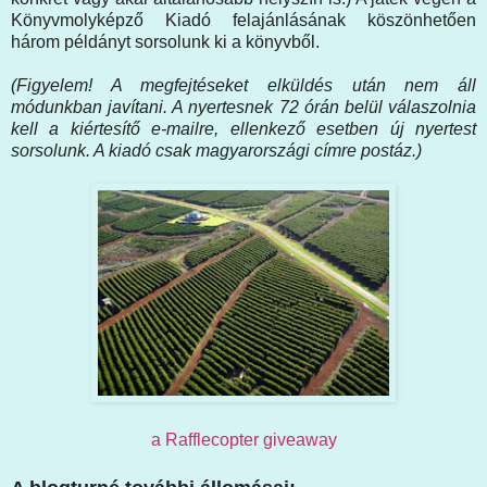
Könyvmolyképző Kiadó felajánlásának köszönhetően
három példányt sorsolunk ki a könyvből.
(Figyelem! A megfejtéseket elküldés után nem áll
módunkban javítani. A nyertesnek 72 órán belül válaszolnia
kell a kiértesítő e-mailre, ellenkező esetben új nyertest
sorsolunk. A kiadó csak magyarországi címre postáz.)
a Rafflecopter giveaway