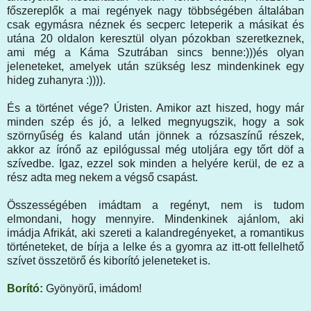
főszereplők a mai regények nagy többségében általában
csak egymásra néznek és secperc leteperik a másikat és
utána 20 oldalon keresztül olyan pózokban szeretkeznek,
ami még a Káma Szutrában sincs benne:)))és olyan
jeleneteket, amelyek után szükség lesz mindenkinek egy
hideg zuhanyra :)))).
És a történet vége? Úristen. Amikor azt hiszed, hogy már
minden szép és jó, a lelked megnyugszik, hogy a sok
szörnyűség és kaland után jönnek a rózsaszínű részek,
akkor az írónő az epilógussal még utoljára egy tőrt döf a
szívedbe. Igaz, ezzel sok minden a helyére kerül, de ez a
rész adta meg nekem a végső csapást.
Összességében imádtam a regényt, nem is tudom
elmondani, hogy mennyire. Mindenkinek ajánlom, aki
imádja Afrikát, aki szereti a kalandregényeket, a romantikus
történeteket, de bírja a lelke és a gyomra az itt-ott fellelhető
szívet összetörő és kiborító jeleneteket is.
Borító:
Gyönyörű, imádom!