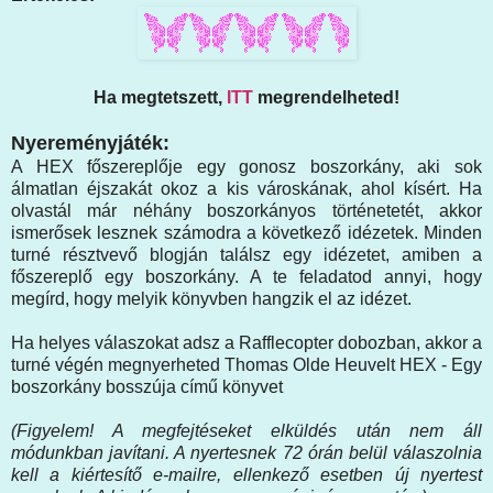
Ha megtetszett,
ITT
megrendelheted!
Nyereményjáték:
A HEX főszereplője egy gonosz boszorkány, aki sok
álmatlan éjszakát okoz a kis városkának, ahol kísért. Ha
olvastál már néhány boszorkányos történetetét, akkor
ismerősek lesznek számodra a következő idézetek. Minden
turné résztvevő blogján találsz egy idézetet, amiben a
főszereplő egy boszorkány. A te feladatod annyi, hogy
megírd, hogy melyik könyvben hangzik el az idézet.
Ha helyes válaszokat adsz a Rafflecopter dobozban, akkor a
turné végén megnyerheted Thomas Olde Heuvelt HEX - Egy
boszorkány bosszúja című könyvet
(Figyelem! A megfejtéseket elküldés után nem áll
módunkban javítani. A nyertesnek 72 órán belül válaszolnia
kell a kiértesítő e-mailre, ellenkező esetben új nyertest