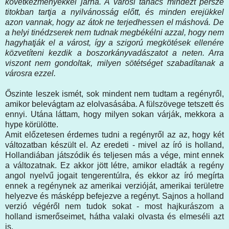
következményekkel járna. A városi tanács mindezt persze
titokban tartja a nyilvánosság előtt, és minden erejükkel
azon vannak, hogy az átok ne terjedhessen el máshová. De
a helyi tinédzserek nem tudnak megbékélni azzal, hogy nem
hagyhatják el a várost, így a szigorú megkötések ellenére
közvetíteni kezdik a boszorkányvadászatot a neten. Arra
viszont nem gondoltak, milyen sötétséget szabadítanak a
városra ezzel.
Őszinte leszek ismét, sok mindent nem tudtam a regényről,
amikor belevágtam az elolvasásába. A fülszövege tetszett és
ennyi. Utána láttam, hogy milyen sokan várják, mekkora a
hype körülötte.
Amit előzetesen érdemes tudni a regényről az az, hogy két
változatban készült el. Az eredeti - mivel az író is holland,
Hollandiában játszódik és teljesen más a vége, mint ennek
a változatnak. Ez akkor jött létre, amikor eladták a regény
angol nyelvű jogait tengerentúlra, és ekkor az író megírta
ennek a regénynek az amerikai verzióját, amerikai területre
helyezve és másképp befejezve a regényt. Sajnos a holland
verzió végéről nem tudok sokat - most hajkurászom a
holland ismerőseimet, hátha valaki olvasta és elmeséli azt
is.