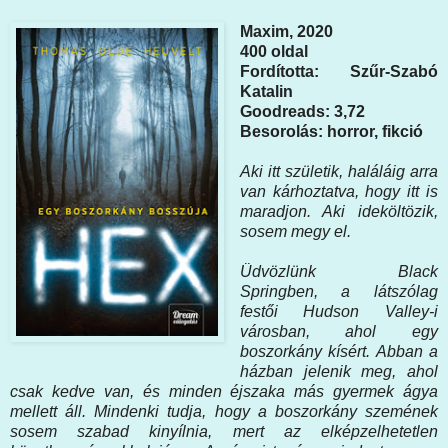
Maxim, 2020
400 oldal
Fordította: Szűr-Szabó
Katalin
Goodreads: 3,72
Besorolás: horror, fikció
Aki itt születik, haláláig arra
van kárhoztatva, hogy itt is
maradjon. Aki ideköltözik,
sosem megy el.
Üdvözlünk Black
Springben, a látszólag
festői Hudson Valley-i
városban, ahol egy
boszorkány kísért. Abban a
házban jelenik meg, ahol
csak kedve van, és minden éjszaka más gyermek ágya
mellett áll. Mindenki tudja, hogy a boszorkány szemének
sosem szabad kinyílnia, mert az elképzelhetetlen