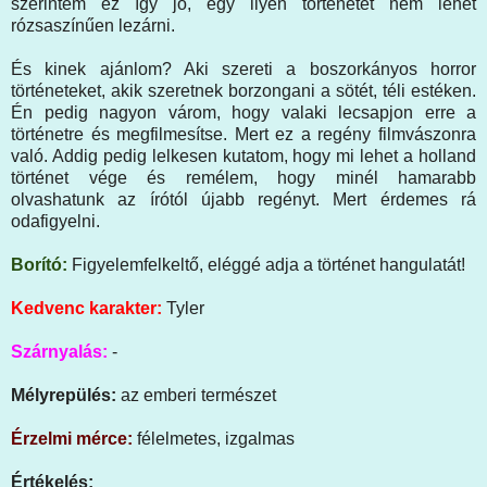
szerintem ez így jó, egy ilyen történetet nem lehet
rózsaszínűen lezárni.
És kinek ajánlom? Aki szereti a boszorkányos horror
történeteket, akik szeretnek borzongani a sötét, téli estéken.
Én pedig nagyon várom, hogy valaki lecsapjon erre a
történetre és megfilmesítse. Mert ez a regény filmvászonra
való. Addig pedig lelkesen kutatom, hogy mi lehet a holland
történet vége és remélem, hogy minél hamarabb
olvashatunk az írótól újabb regényt. Mert érdemes rá
odafigyelni.
Borító:
Figyelemfelkeltő, eléggé adja a történet hangulatát!
Kedvenc karakter:
Tyler
Szárnyalás:
-
Mélyrepülés:
az emberi természet
Érzelmi mérce:
félelmetes, izgalmas
Értékelés: