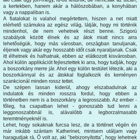
a kertekben, hanem akár a hálószobában, a konyhában
vagy a nappaliban is.
A fiatalokat is valahol megértettem, hiszen a net miatt
elérhető számukra az egész világ, látják, hogy mi történik
mindenhol, de nem vehetnek részt benne. Szigorú
szabályok között élnek és az átok miatt nincs arra
lehetőségük, hogy más városban, országban tanuljanak,
éljenek vagy akár egy hosszabb időt csak nyaraljanak. Csak
itt élhetnek és halhatnak, ebben az elátkozott kisvárosban.
Ahol külön applikációt fejlesztettek ki arra, hogy tudják, hogy
a boszorkány merre jár. Ahol egy külön testület létezik, aki a
boszorkánnyal és az átokkal foglalkozik és keményen
szankcionál minden rossz tettet.
De szépen lassan kiderül, ahogy elszabadulnak az
indulatok és minden rosszra fordul, hogy ebben a
történetben nem is a boszorkány a legrosszabb. Az ember -
főleg, ha csapatban lehet - gonoszabb tud lenni a
leggonoszabbnál is, alávalóbb a legborzalmasabb
teremtményeknél is.
Lehet, hogy sokaknak furcsa lesz, de a történet végén én
már inkább szántam Katherinet, mintsem utáljam vagy
haragudjak rá. Ő volt az, aki "bebizonyította", hogy lehetnek