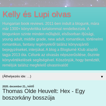
Kelly és Lupi olvas
Hungarian book reviews. 2011-ben indult a blogunk, mára
már 1300+ könyvkritika tartalommal rendelkezünk. A
blogunkon szinte minden műfajból, elsősorban ifjúsági,
young adult, middle grade, new adult, romantikus, történelmi
romantikus, fantasy regényekről találsz könyvajánló
bejegyzéseket, interjúkat. A blog a Blogturné Klub alapító
tagja 2013 óta. Célunk az olvasás népszerűsítése, őszinte
könyvértékelések segítségével. Köszönjük, hogy benéztél,
reméljük találsz megfelelő olvasnivalót!
▼
2020. december 21., hétfő
Thomas Olde Heuvelt: Hex - Egy
boszorkány bosszúja