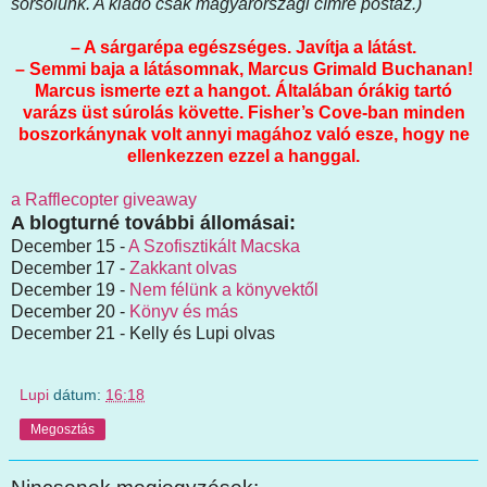
sorsolunk. A kiadó csak magyarországi címre postáz.)
– A sárgarépa egészséges. Javítja a látást.
– Semmi baja a látásomnak, Marcus Grimald Buchanan!
Marcus ismerte ezt a hangot. Általában órákig tartó
varázs üst súrolás követte. Fisher’s Cove-ban minden
boszorkánynak volt annyi magához való esze, hogy ne
ellenkezzen ezzel a hanggal.
a Rafflecopter giveaway
A blogturné további állomásai:
December 15 -
A Szofisztikált Macska
December 17 -
Zakkant olvas
December 19 -
Nem félünk a könyvektől
December 20 -
Könyv és más
December 21 - Kelly és Lupi olvas
Lupi
dátum:
16:18
Megosztás