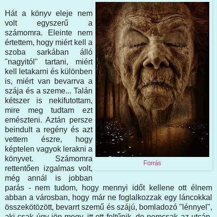
Hát a könyv eleje nem
volt egyszerű a
számomra. Eleinte nem
értettem, hogy miért kell a
szoba sarkában álló
"nagyitól" tartani, miért
kell letakarni és különben
is, miért van bevarrva a
szája és a szeme... Talán
kétszer is nekifutottam,
mire meg tudtam ezt
emészteni. Aztán persze
beindult a regény és azt
vettem észre, hogy
képtelen vagyok lerakni a
könyvet. Számomra
Forrás
rettentően izgalmas volt,
még annál is jobban
parás - nem tudom, hogy mennyi időt kellene ott élnem
abban a városban, hogy már ne foglalkozzak egy láncokkal
összekötözött, bevarrt szemű és szájú, bomladozó "lénnyel",
aki csak úgy jön-megy, itt-ott feltűnik, de nemcsak az utcán,