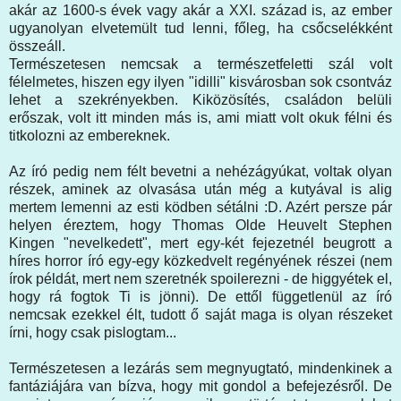
akár az 1600-s évek vagy akár a XXI. század is, az ember
ugyanolyan elvetemült tud lenni, főleg, ha csőcselékként
összeáll.
Természetesen nemcsak a természetfeletti szál volt
félelmetes, hiszen egy ilyen "idilli" kisvárosban sok csontváz
lehet a szekrényekben. Kiközösítés, családon belüli
erőszak, volt itt minden más is, ami miatt volt okuk félni és
titkolozni az embereknek.
Az író pedig nem félt bevetni a nehézágyúkat, voltak olyan
részek, aminek az olvasása után még a kutyával is alig
mertem lemenni az esti ködben sétálni :D. Azért persze pár
helyen éreztem, hogy Thomas Olde Heuvelt Stephen
Kingen "nevelkedett", mert egy-két fejezetnél beugrott a
híres horror író egy-egy közkedvelt regényének részei (nem
írok példát, mert nem szeretnék spoilerezni - de higgyétek el,
hogy rá fogtok Ti is jönni). De ettől függetlenül az író
nemcsak ezekkel élt, tudott ő saját maga is olyan részeket
írni, hogy csak pislogtam...
Természetesen a lezárás sem megnyugtató, mindenkinek a
fantáziájára van bízva, hogy mit gondol a befejezésről. De