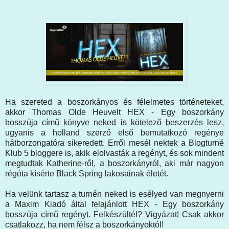
Ha szereted a boszorkányos és félelmetes történeteket,
akkor Thomas Olde Heuvelt HEX - Egy boszorkány
bosszúja című könyve neked is kötelező beszerzés lesz,
ugyanis a holland szerző első bemutatkozó regénye
hátborzongatóra sikeredett. Erről mesél nektek a Blogturné
Klub 5 bloggere is, akik elolvasták a regényt, és sok mindent
megtudtak Katherine-ről, a boszorkányról, aki már nagyon
régóta kísérte Black Spring lakosainak életét.
Ha velünk tartasz a turnén neked is esélyed van megnyerni
a Maxim Kiadó által felajánlott HEX - Egy boszorkány
bosszúja című regényt. Felkészültél? Vigyázat! Csak akkor
csatlakozz, ha nem félsz a boszorkányoktól!