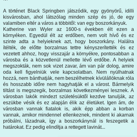
A történet Black Springben játszódik, egy gyönyörű, idilli
kisvárosban, ahol látszólag minden szép és jó, de egy
valamiben eltér a város a többitől: van egy boszorkányuk.
Katherine van Wyler az 1600-s években élt ezen a
környéken. Egyedül élt az erdőben, nem volt hívő és ez
szinte adta a helyieknek azt, hogy boszorkány. Halálra
ítélték, de előtte borzalmas tettre kényszerítették és ez
vezetett ahhoz, hogy visszajár a környékre, pontosabban a
városba és a közvetlenül mellette lévő erdőbe. A helyiek
megszokták, nem sok vizet zavar, ám van pár dolog, amire
oda kell figyelniük vele kapcsolatban. Nem nyúlhatnak
hozzá, nem bánthatják, nem beszélhetnek kívülállóknak róla
és hosszabb időre nem hagyhatják el a várost. Bármelyik
tiltást is megszegik, borzalmas következményei lesznek. A
városban lakók mindezt születésüktől kezdve tanulják, az
eszükbe vésik és ez alapján élik az életüket. Igen ám, de
városban vannak fiatalok is, akik épp abban a korban
vannak, amikor mindennel ellenkeznek, mindent ki akarnak
próbálni, lázadnak, így a boszorkánynál is feszegetik a
határokat. Ez pedig elindítja a rettegett lavinát...