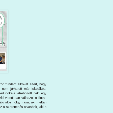
kor mindent elkövet azért, hogy
 nem járhatott már iskolákba,
édunokája létrehozott neki egy
id videókban válaszol a fiatal,
ló idős hölgy írása, aki méltán
az a szerencsés olvasónk, aki a