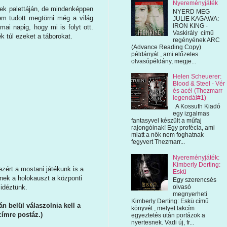
Nyereményjáték
tek palettáján, de mindenképpen
NYERD MEG
nem tudott megtörni még a világ
JULIE KAGAWA:
IRON KING -
ai napig, hogy mi is folyt ott.
Vaskirály című
ék túl ezeket a táborokat.
regényének ARC
(Advance Reading Copy)
példányát , ami előzetes
olvasópéldány, megje...
Helen Scheuerer:
Blood & Steel - Vér
és acél (Thezmarr
legendái#1)
A Kossuth Kiadó
egy izgalmas
fantasyvel készült a műfaj
rajongóinak! Egy profécia, ami
miatt a nők nem foghatnak
fegyvert Thezmarr...
Nyereményjáték:
Kimberly Derting:
ezért a mostani játékunk is a
Eskü
ynek a holokauszt a központi
Egy szerencsés
olvasó
 idéztünk.
megnyerheti
Kimberly Derting: Eskü című
n belül válaszolnia kell a
könyvét , melyet lakcím
címre postáz.)
egyeztetés után portázok a
nyertesnek. Vadi új, fr...