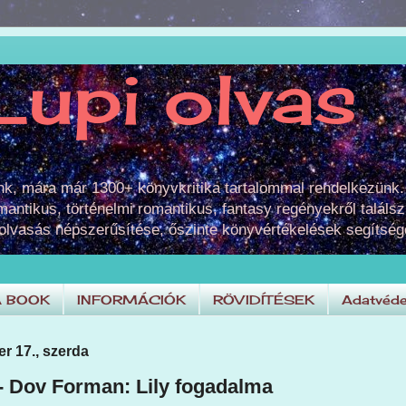
Lupi olvas
unk, mára már 1300+ könyvkritika tartalommal rendelkezünk.
omantikus, történelmi romantikus, fantasy regényekről találsz
 olvasás népszerűsítése, őszinte könyvértékelések segítség
A BOOK
INFORMÁCIÓK
RÖVIDÍTÉSEK
Adatvéde
r 17., szerda
 - Dov Forman: Lily fogadalma