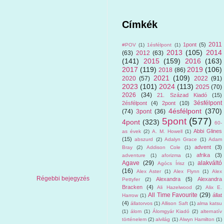
Címkék
2011
1pont
(5)
#POV
(1)
1ésfélpont
(1)
2013
(105)
2014
(63)
2012
(63)
(141)
2015
(159)
2016
(163)
2017
(119)
2019
(106)
2018
(86)
2021
(109)
2020
(57)
2022
(91)
2023
(101)
2024
(113)
2025
(70)
2026
(34)
21. Század Kiadó
(15)
3ésfélpont
2ésfélpont
(4)
2pont
(10)
4ésfélpont
(370)
(74)
3pont
(36)
5pont
(577)
4pont
(323)
60-
Abbi Glines
as évek
(2)
A. M. Howell
(1)
(15)
abszurd
(2)
Adalyn Grace
(1)
Adam
advent
(3)
Bray
(2)
Addison Cole
(1)
afrika
(3)
adventure
(1)
aforizma
(1)
Agave
(29)
alakváltó
Agócs Írisz
(1)
(16)
Alex Aster
(1)
Alex Flynn
(1)
Alex
Régebbi bejegyzés
Alexandra
(5)
Alexandra
Pettyfer
(2)
Bracken
(4)
Ali Hazelwood
(2)
Alix E.
All Time Favourite
(29)
állat
Harrow
(1)
(4)
állatorvos
(1)
Allison Saft
(1)
alma katsu
(1)
álom
(1)
Álomgyár Kiadó
(2)
alternatív
történelem
(2)
alvilág
(1)
Alwyn Hamilton
(1)