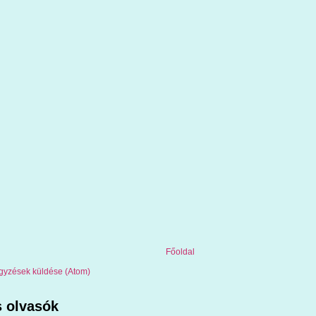
Főoldal
gyzések küldése (Atom)
 olvasók