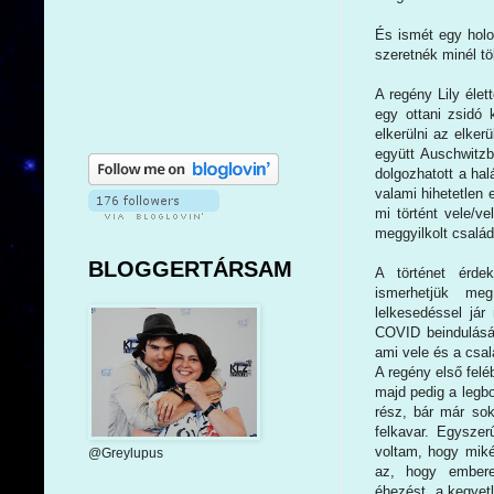
És ismét egy holo
szeretnék minél tö
A regény Lily élet
egy ottani zsidó
elkerülni az elker
együtt Auschwitzb
dolgozhatott a ha
valami hihetetlen e
mi történt vele/v
meggyilkolt csalá
BLOGGERTÁRSAM
A történet érde
ismerhetjük meg
lelkesedéssel jár
COVID beindulásáv
ami vele és a csalá
A regény első feléb
majd pedig a legbo
rész, bár már so
felkavar. Egysze
voltam, hogy miké
@Greylupus
az, hogy embere
éhezést, a kegyetl