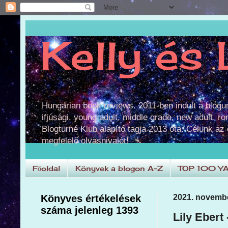
Kelly és 
Hungarian book reviews. 2011-ben indult a blog
ifjúsági, young adult, middle grade, new adult, r
Blogturné Klub alapító tagja 2013 óta. Célunk az
megfelelő olvasnivalót!
Főoldal
Könyvek a blogon A-Z
TOP 100 Y
Könyves értékelések
2021. novembe
száma jelenleg 1393
Lily Ebert