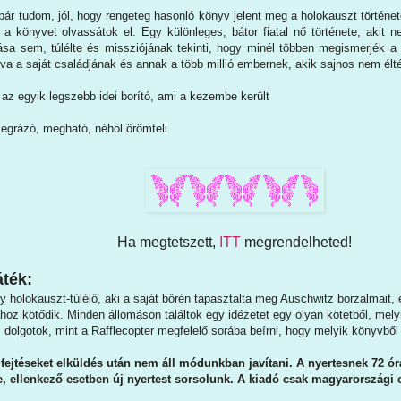
ár tudom, jól, hogy rengeteg hasonló könyv jelent meg a holokauszt történe
 a könyvet olvassátok el. Egy különleges, bátor fiatal nő története, akit 
ása sem, túlélte és missziójának tekinti, hogy minél többen megismerjék a m
tva a saját családjának és annak a több millió embernek, akik sajnos nem élt
az egyik legszebb idei borító, ami a kezembe került
egrázó, megható, néhol örömteli
Ha megtetszett,
ITT
megrendelheted!
ték:
gy holokauszt-túlélő, aki a saját bőrén tapasztalta meg Auschwitz borzalmait, 
ához kötődik. Minden állomáson találtok egy idézetet egy olyan kötetből, mel
dolgotok, mint a Rafflecopter megfelelő sorába beírni, hogy melyik könyvből
ejtéseket elküldés után nem áll módunkban javítani. A nyertesnek 72 órá
re, ellenkező esetben új nyertest sorsolunk. A kiadó csak magyarországi 