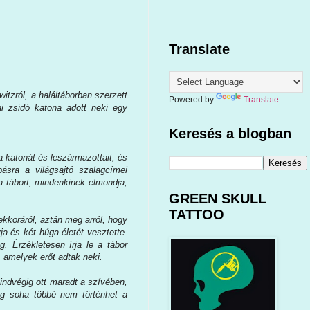
Translate
witzról, a haláltáborban szerzett
Powered by
Translate
ai zsidó katona adott neki egy
Keresés a blogban
a katonát és leszármazottait, és
ásra a világsajtó szalagcímei
 a tábort, mindenkinek elmondja,
GREEN SKULL
TATTOO
kkoráról, aztán meg arról, hogy
 és két húga életét vesztette.
. Érzékletesen írja le a tábor
 amelyek erőt adtak neki.
mindvégig ott maradt a szívében,
ság soha többé nem történhet a