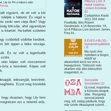
Pittacus Lore: A
é, Lily és Piri a háború után
Hatok hatalma -
Forrás
Lórieni Krónikák
#2
lt vigyázni, de ott volt a két
Cartaphilus Kiadó
túléljék a háborút. És végül is
2011 304 oldal
 és senki nem várja őket? Vagy
Fordította: Illés Róbert
Goodreads: 4,16 Besorolás: YA,
idóság bölcsője, ahol ugyanolyan
sci-fi Pittacus Lore álnéven James
 kitartott. Ha kellett születési
Frey és...
ogy csöbörből vödörbe kerültek,
8 ÉVES A BLOG -
sem lett éppen a béke országa.
Nyereményjátékka
l !!!
Ma nyolc éve
okák. És ez volt a legerősebb
nyitottam a blogot,
 szülni.
ebből az
után képes volt visszamenni
alkalomból kerül sor erre a
bejegyzésre. Többször neki
e-óvta a testvéreit. Képes volt
akartam már állni kibeszélni
ek.
magamból, m...
sapját, édesanyját, testvéreit,
Sorozatok
Szombaton (1)
 megihlette. Ezzel még közelebb
Új rovat, inspirálva
a Könyves blogok
által. Rengeteg
, hogy olvastam, hogy Lily fenn
sorozat jelenik
meg, sőt, odáig jutottunk, hogy
s megnézem ezt a rettentő erős,
már szinte ritkaságnak számít ...