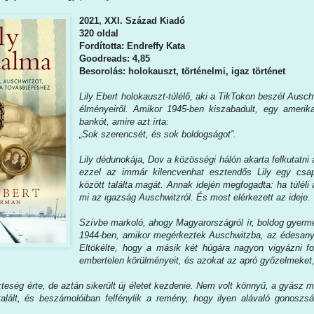
2021, XXI. Század Kiadó
320 oldal
Fordította: Endreffy Kata
Goodreads: 4,85
Besorolás: holokauszt, történelmi, igaz történet
Lily ​Ebert holokauszt-túlélő, aki a TikTokon beszél Ausch
élményeiről. Amikor 1945-ben kiszabadult, egy amerik
bankót, amire azt írta:
„Sok szerencsét, és sok boldogságot”.
Lily dédunokája, Dov a közösségi hálón akarta felkutatni 
ezzel az immár kilencvenhat esztendős Lily egy csap
között találta magát. Annak idején megfogadta: ha túléli
mi az igazság Auschwitzról. És most elérkezett az ideje.
Szívbe markoló, ahogy Magyarországról ír, boldog gyerme
1944-ben, amikor megérkeztek Auschwitzba, az édesanyja
Eltökélte, hogy a másik két húgára nagyon vigyázni fog
embertelen körülményeit, és azokat az apró győzelmeket,
zteség érte, de aztán sikerült új életet kezdenie. Nem volt könnyű, a gyász 
talált, és beszámolóiban felfénylik a remény, hogy ilyen alávaló gonosz