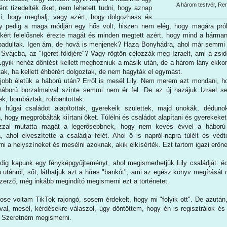
A három testvér, Ren
ént tizedelték őket, nem lehetett tudni, hogy aznap
ki, hogy meghalj, vagy azért, hogy dolgozhass és
ily pedig a maga módján egy hős volt, hiszen nem elég, hogy magára próbá
kikért felelősnek érezte magát és minden megtett azért, hogy mind a hárman 
badultak. Igen ám, de hová is menjenek? Haza Bonyhádra, ahol már semmi
i Svájcba, az "ígéret földjére"? Vagy rögtön célozzák meg Izraelt, ami a zs
gyik nehéz döntést kellett meghozniuk a másik után, de a három lány ekkor is
ak, ha kellett éhbérért dolgoztak, de nem hagyták el egymást.
 jobb életük a háború után? Erről is mesél Lily. Nem merem azt mondani, h
gháború borzalmaival szinte semmi nem ér fel. De az új hazájuk Izrael 
ek, bombáztak, robbantottak.
 húgai családot alapítottak, gyerekeik születtek, majd unokák, dédun
, hogy megpróbálták kiírtani őket. Túlélni és családot alapítani és gyerekeket
zzal mutatta magát a legerősebbnek, hogy nem kevés évvel a háború 
 ahol elveszítette a családja felét. Ahol ő is napról-napra túlélt és védt
ni a helyszíneket és mesélni azoknak, akik elkísérték. Ezt tartom igazi erőn
ig kapunk egy fényképgyűjteményt, ahol megismerhetjük Lily családját: éde
 utánról, sőt, láthatjuk azt a híres "bankót", ami az egész könyv megírását
zerző, még inkább megindító megismerni ezt a történetet.
ose voltam TikTok rajongó, sosem érdekelt, hogy mi "folyik ott". De azután
val, mesél, kérdésekre válaszol, úgy döntöttem, hogy én is regisztrálok é
t. Szeretném megismerni.