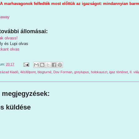
A marhavagonok felfedték most előttük az igazságot: mindannyian bar
veaway
további állomásai:
k olvass!
ly és Lupi olvas
kant olvas
tum:
20:17
Század Kiadó
,
4ésfélpont
,
blogturné
,
Dov Forman
,
greylupus
,
holokauszt
,
igaz történet
,
II. vi
 megjegyzések:
s küldése