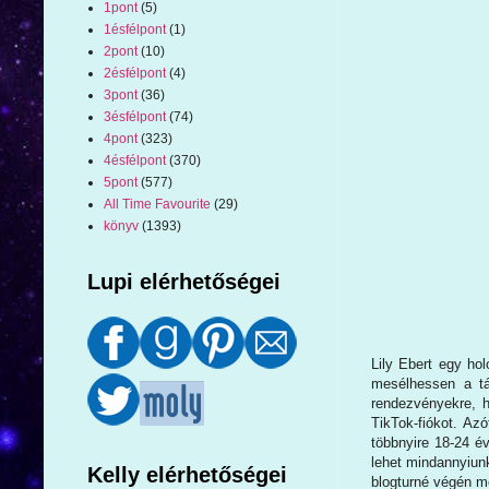
1pont
(5)
1ésfélpont
(1)
2pont
(10)
2ésfélpont
(4)
3pont
(36)
3ésfélpont
(74)
4pont
(323)
4ésfélpont
(370)
5pont
(577)
All Time Favourite
(29)
könyv
(1393)
Lupi elérhetőségei
Lily ​Ebert egy ho
mesélhessen a tá
rendezvényekre, h
TikTok-fiókot. Azó
többnyire 18-24 év
lehet mindannyiunk
Kelly elérhetőségei
blogturné végén me