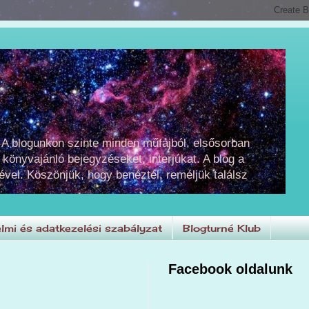
 A blogunkon szinte minden műfajból, elsősorban
 könyvajánló bejegyzéseket, interjúkat. A blog a
ével. Köszönjük, hogy benéztél, reméljük találsz
lmi és adatkezelési szabályzat
Blogturné Klub
Facebook oldalunk