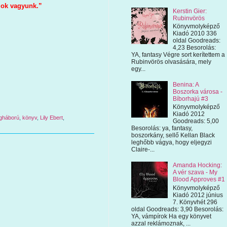
mok vagyunk.”
Kerstin Gier:
Rubinvörös
Könyvmolyképző
Kiadó 2010 336
oldal Goodreads:
4,23 Besorolás:
YA, fantasy Végre sort kerítettem a
Rubinvörös olvasására, mely
egy...
Benina: A
Boszorka városa -
Bíborhajú #3
Könyvmolyképző
Kiadó 2012
lágháború
,
könyv
,
Lily Ebert
,
Goodreads: 5,00
Besorolás: ya, fantasy,
boszorkány, sellő Kellan Black
leghőbb vágya, hogy eljegyzi
Claire-...
Amanda Hocking:
A vér szava - My
Blood Approves #1
Könyvmolyképző
Kiadó 2012 június
7. Könyvhét 296
oldal Goodreads: 3,90 Besorolás:
YA, vámpírok Ha egy könyvet
azzal reklámoznak, ...