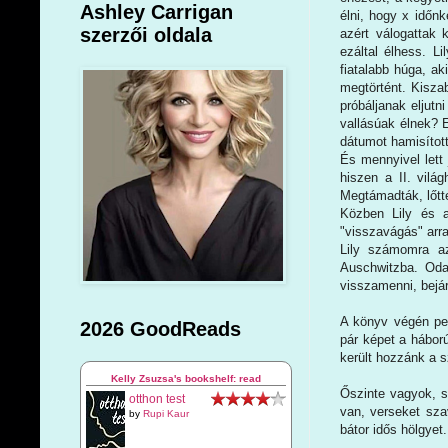
Ashley Carrigan
élni, hogy x időnk
szerzői oldala
azért válogattak 
ezáltal élhess. L
fiatalabb húga, a
megtörtént. Kisza
próbáljanak eljutn
vallásúak élnek? E
dátumot hamisított
És mennyivel lett
hiszen a II. vilá
Megtámadták, lőtt
Közben Lily és a
"visszavágás" arra
Lily számomra a
Auschwitzba. Oda,
visszamenni, bejár
A könyv végén ped
2026 GoodReads
pár képet a háború
került hozzánk a s
Kelly Zsuzsa's bookshelf: read
Őszinte vagyok, s
otthon test
van, verseket sza
by
Rupi Kaur
bátor idős hölgye