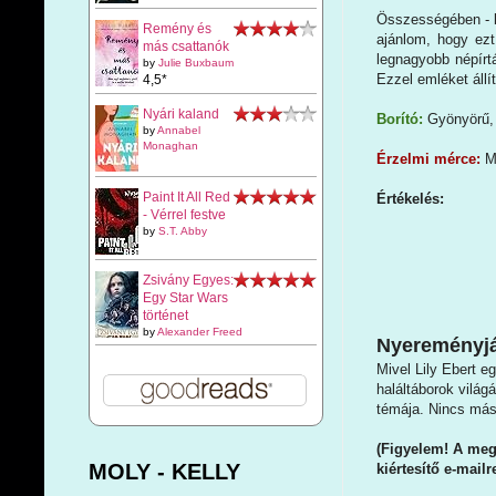
Összességében - b
Remény és
ajánlom, hogy ezt
más csattanók
legnagyobb népírt
by
Julie Buxbaum
Ezzel emléket állí
4,5*
Nyári kaland
Borító:
Gyönyörű, 
by
Annabel
Monaghan
Érzelmi mérce:
M
Paint It All Red
Értékelés:
- Vérrel festve
by
S.T. Abby
Zsivány Egyes:
Egy Star Wars
történet
by
Alexander Freed
Nyereményjá
Mivel Lily Ebert e
haláltáborok világ
témája. Nincs más 
(Figyelem! A megf
MOLY - KELLY
kiértesítő e-mail