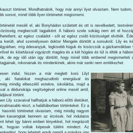
kauszt történet. Mondhatnátok, hogy már annyi ilyet olvastam. Nem tudom, 
bb sorsot, minél több ilyen történetet megismerni.
történetét meséli el, aki Bonyhádon született és ott is nevelkedett, testvérei
 közösség megbecsült tagjaiként. A háború szele sokáig nem ért el hozz
ülhetetlent, az egész családot - sőt az egész zsidó közösséget elvitték. Éde
a került, ahol személyesen doktor Mengele döntött a sorsukról. Lily és k
lálgyárban, míg édesanyjuk, legkisebb húguk és kisöccsük a gázkamrákban v
rővel és kitartással vigyázott magára és a két húgára és túl is élték a háborút.
elük, de egy idő után úgy döntött, hogy minél több emberrel megismerteti a
dtagjainak, rokonainak és mindenkinek, akire már senki nem emlékezhet.
kesen indul, hiszen a már meglett korú Lilyt
, aki fiatalokat meghazudtoló energiával és
 még mindig elbeszélő estekre, iskolákba, majd a
al a dédunokája segítségével online mesél arról,
djával történt.
en Lily szavaival hallhatjuk a háború előtti életüket,
rzalmasabb részt, a haláltáborban történteket. Ez a
k hasonló történetet olvastam, még mindig nagyon
rűen kavarogtak bennem az érzések, hol indulatos
nt lehet így bánni emberi lényekkel, hol megrázott
k, hogyan voltak képesek túlélni mindezt. Az
enkedést, hogy lehetett egyik napról a másikra úgy