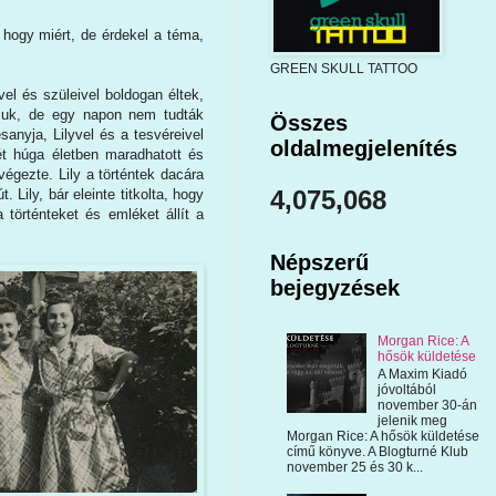
hogy miért, de érdekel a téma,
GREEN SKULL TATTOO
vel és szüleivel boldogan éltek,
ájuk, de egy napon nem tudták
Összes
sanyja, Lilyvel és a tesvéreivel
oldalmegjelenítés
ét húga életben maradhatott és
égezte. Lily a történtek dacára
4,075,068
 Lily, bár eleinte titkolta, hogy
 történteket és emléket állít a
Népszerű
bejegyzések
Morgan Rice: A
hősök küldetése
A Maxim Kiadó
jóvoltából
november 30-án
jelenik meg
Morgan Rice: A hősök küldetése
című könyve. A Blogturné Klub
november 25 és 30 k...