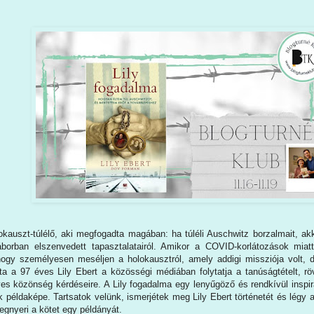
lokauszt-túlélő, aki megfogadta magában: ha túléli Auschwitz borzalmait, ak
borban elszenvedett tapasztalatairól. Amikor a COVID-korlátozások miatt
ogy személyesen meséljen a holokausztról, amely addigi missziója volt, d
ta a 97 éves Lily Ebert a közösségi médiában folytatja a tanúságtételt, röv
es közönség kérdéseire. A Lily fogadalma egy lenyűgöző és rendkívül inspirá
 példaképe. Tartsatok velünk, ismerjétek meg Lily Ebert történetét és légy 
gnyeri a kötet egy példányát.