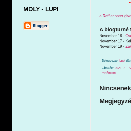
“
MOLY - LUPI
a Rafflecopter gi
A blogturné 
November 16 -
Csa
November 17 - Kel
November 19 -
Zak
Bejegyezte:
Lupi
dá
Címkék:
2021
,
21. 
történelmi
Nincsenek
Megjegyzé