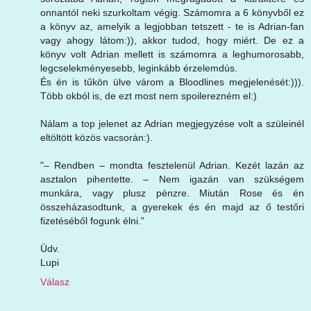
onnantól neki szurkoltam végig. Számomra a 6 könyvből ez
a könyv az, amelyik a legjobban tetszett - te is Adrian-fan
vagy ahogy látom:)), akkor tudod, hogy miért. De ez a
könyv volt Adrian mellett is számomra a leghumorosabb,
legcselekményesebb, leginkább érzelemdús.
És én is tűkön ülve várom a Bloodlines megjelenését:))).
Több okból is, de ezt most nem spoilerezném el:)
Nálam a top jelenet az Adrian megjegyzése volt a szüleinél
eltöltött közös vacsorán:).
"– Rendben – mondta fesztelenül Adrian. Kezét lazán az
asztalon pihentette. – Nem igazán van szükségem
munkára, vagy plusz pénzre. Miután Rose és én
összeházasodtunk, a gyerekek és én majd az ő testőri
fizetéséből fogunk élni."
Üdv.
Lupi
Válasz