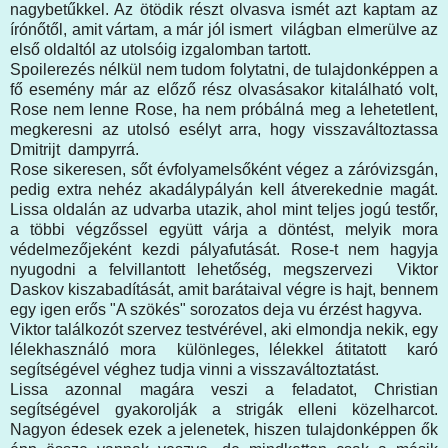
nagybetűkkel. Az ötödik részt olvasva ismét azt kaptam az
írónőtől, amit vártam, a már jól ismert világban elmerülve az
első oldaltól az utolsóig izgalomban tartott.
Spoilerezés nélkül nem tudom folytatni, de tulajdonképpen a
fő esemény már az előző rész olvasásakor kitalálható volt,
Rose nem lenne Rose, ha nem próbálná meg a lehetetlent,
megkeresni az utolsó esélyt arra, hogy visszaváltoztassa
Dmitrijt dampyrrá.
Rose sikeresen, sőt évfolyamelsőként végez a záróvizsgán,
pedig extra nehéz akadálypályán kell átverekednie magát.
Lissa oldalán az udvarba utazik, ahol mint teljes jogú testőr,
a többi végzőssel együtt várja a döntést, melyik mora
védelmezőjeként kezdi pályafutását. Rose-t nem hagyja
nyugodni a felvillantott lehetőség, megszervezi Viktor
Daskov kiszabadítását, amit barátaival végre is hajt, bennem
egy igen erős "A szökés" sorozatos deja vu érzést hagyva.
Viktor találkozót szervez testvérével, aki elmondja nekik, egy
lélekhasználó mora különleges, lélekkel átitatott karó
segítségével véghez tudja vinni a visszaváltoztatást.
Lissa azonnal magára veszi a feladatot, Christian
segítségével gyakorolják a strigák elleni közelharcot.
Nagyon édesek ezek a jelenetek, hiszen tulajdonképpen ők