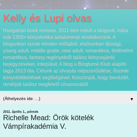
Kelly és Lupi olvas
Hungarian book reviews. 2011-ben indult a blogunk, mára
már 1300+ könyvkritika tartalommal rendelkezünk. A
blogunkon szinte minden műfajból, elsősorban ifjúsági,
young adult, middle grade, new adult, romantikus, történelmi
romantikus, fantasy regényekről találsz könyvajánló
bejegyzéseket, interjúkat. A blog a Blogturné Klub alapító
tagja 2013 óta. Célunk az olvasás népszerűsítése, őszinte
könyvértékelések segítségével. Köszönjük, hogy benéztél,
reméljük találsz megfelelő olvasnivalót!
▼
2011. április 1., péntek
Richelle Mead: Örök kötelék
Vámpírakadémia V.