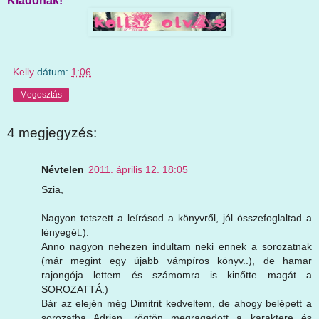
Kiadónak!
Kelly
dátum:
1:06
Megosztás
4 megjegyzés:
Névtelen
2011. április 12. 18:05
Szia,
Nagyon tetszett a leírásod a könyvről, jól összefoglaltad a
lényegét:).
Anno nagyon nehezen indultam neki ennek a sorozatnak
(már megint egy újabb vámpíros könyv..), de hamar
rajongója lettem és számomra is kinőtte magát a
SOROZATTÁ:)
Bár az elején még Dimitrit kedveltem, de ahogy belépett a
sorozatba Adrian, rögtön megragadott a karaktere és