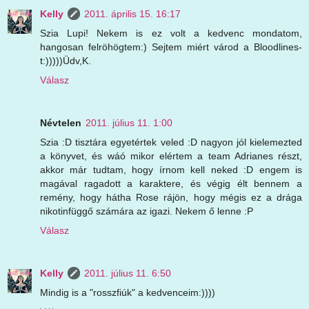
Kelly
2011. április 15. 16:17
Szia Lupi! Nekem is ez volt a kedvenc mondatom,
hangosan felröhögtem:) Sejtem miért várod a Bloodlines-
t:)))))Üdv,K.
Válasz
Névtelen
2011. július 11. 1:00
Szia :D tisztára egyetértek veled :D nagyon jól kielemezted
a könyvet, és wáó mikor elértem a team Adrianes részt,
akkor már tudtam, hogy írnom kell neked :D engem is
magával ragadott a karaktere, és végig élt bennem a
remény, hogy hátha Rose rájön, hogy mégis ez a drága
nikotinfüggő számára az igazi. Nekem ő lenne :P
Válasz
Kelly
2011. július 11. 6:50
Mindig is a "rosszfiúk" a kedvenceim:))))