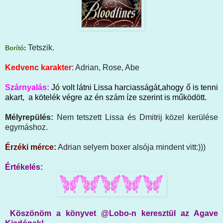
Tetszik.
Borító
:
Kedvenc karakter
: Adrian, Rose, Abe
Szárnyalás:
Jó volt látni Lissa harciasságát,ahogy ő is tenni
akart, a kötelék végre az én szám íze szerint is működött.
Mélyrepülés:
Nem tetszett Lissa és Dmitrij közel kerülése
egymáshoz.
Érzéki mérce:
Adrian selyem boxer alsója mindent vitt:)))
Értékelés:
Köszönöm a könyvet @Lobo-n keresztül az Agave