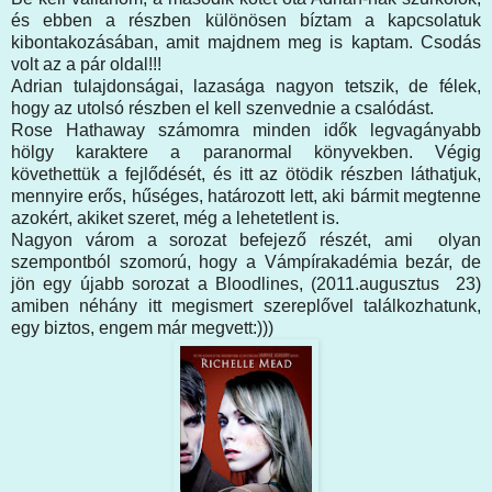
és ebben a részben különösen bíztam a kapcsolatuk
kibontakozásában, amit majdnem meg is kaptam. Csodás
volt az a pár oldal!!!
Adrian tulajdonságai, lazasága nagyon tetszik, de félek,
hogy az utolsó részben el kell szenvednie a csalódást.
Rose Hathaway számomra minden idők legvagányabb
hölgy karaktere a paranormal könyvekben. Végig
követhettük a fejlődését, és itt az ötödik részben láthatjuk,
mennyire erős, hűséges, határozott lett, aki bármit megtenne
azokért, akiket szeret, még a lehetetlent is.
Nagyon várom a sorozat befejező részét, ami olyan
szempontból szomorú, hogy a Vámpírakadémia bezár, de
jön egy újabb sorozat a Bloodlines, (2011.augusztus 23)
amiben néhány itt megismert szereplővel találkozhatunk,
egy biztos, engem már megvett:)))