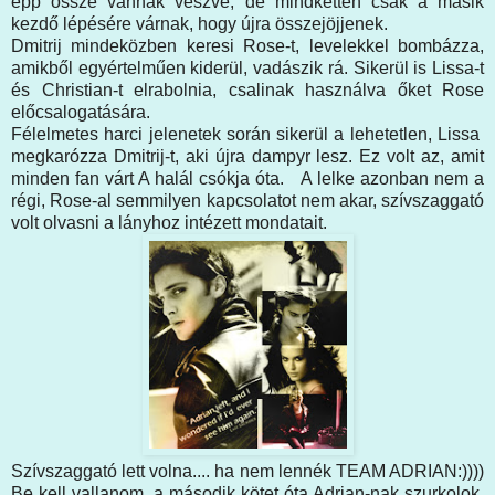
épp össze vannak veszve, de mindketten csak a másik
kezdő lépésére várnak, hogy újra összejöjjenek.
Dmitrij mindeközben keresi Rose-t, levelekkel bombázza,
amikből egyértelműen kiderül, vadászik rá. Sikerül is Lissa-t
és Christian-t elrabolnia, csalinak használva őket Rose
előcsalogatására.
Félelmetes harci jelenetek során sikerül a lehetetlen, Lissa
megkarózza Dmitrij-t, aki újra dampyr lesz. Ez volt az, amit
minden fan várt A halál csókja óta. A lelke azonban nem a
régi, Rose-al semmilyen kapcsolatot nem akar, szívszaggató
volt olvasni a lányhoz intézett mondatait.
Szívszaggató lett volna.... ha nem lennék TEAM ADRIAN:))))
Be kell vallanom, a második kötet óta Adrian-nak szurkolok,