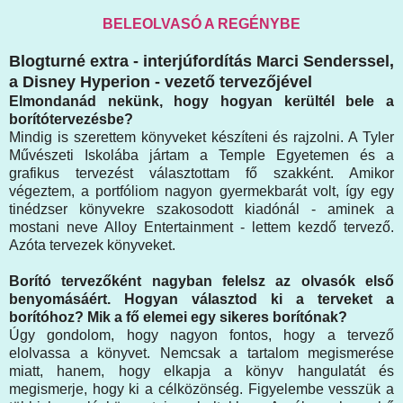
BELEOLVASÓ A REGÉNYBE
Blogturné extra - interjúfordítás Marci Senderssel,
a Disney Hyperion - vezető tervezőjével
Elmondanád nekünk, hogy hogyan kerültél bele a
borítótervezésbe?
Mindig is szerettem könyveket készíteni és rajzolni. A Tyler
Művészeti Iskolába jártam a Temple Egyetemen és a
grafikus tervezést választottam fő szakként. Amikor
végeztem, a portfóliom nagyon gyermekbarát volt, így egy
tinédzser könyvekre szakosodott kiadónál - aminek a
mostani neve Alloy Entertainment - lettem kezdő tervező.
Azóta tervezek könyveket.
Borító tervezőként nagyban felelsz az olvasók első
benyomásáért. Hogyan választod ki a terveket a
borítóhoz? Mik a fő elemei egy sikeres borítónak?
Úgy gondolom, hogy nagyon fontos, hogy a tervező
elolvassa a könyvet. Nemcsak a tartalom megismerése
miatt, hanem, hogy elkapja a könyv hangulatát és
megismerje, hogy ki a célközönség. Figyelembe vesszük a