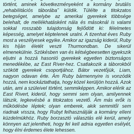
történt, aminek következményeként a kormány brutális
„rehabilitációs táborába" küldik. Túlélte a titokzatos
betegséget, amelybe az amerikai gyerekek többsége
belehalt, de mellékhatásként nála és másoknál is valami
sokkal rosszabb tulajdonság fejlődött ki: félelmetes
képesség, amelyet képtelenek uralni. A tizenhat éves Ruby
most a veszélyesek egyike. Amikor az igazság kiderül, Ruby
kis híján életét veszti Thurmondban. De sikerül
elmenekülnie. Szökésben van és kétségbeesetten igyekszik
eljutni a hozzá hasonló gyerekek egyetlen biztonságos
menedékébe, az East River-hez. Csatlakozik a táborokból
szökött gyerekek csoportjához. Bátor vezetőjük, Liam,
nagyon odavan érte. Ám Ruby bármennyire is vonzódik
hozzá, nem kockáztathatja, hogy közel kerüljön hozzá. Azok
után, ami a szüleivel történt, semmiképpen. Amikor elérik az
East Rivert, kiderül, hogy semmi sem olyan, amilyennek
látszik, legkevésbé a titokzatos vezető. Ám más erők is
működésbe léptek; olyan emberek, akik semmitől sem
riadnak vissza, hogy Rubyt felhasználják a kormány elleni
küzdelmükhöz. Ruby borzasztó választás elé kerül, amely
könnyen azt jelentheti, hogy fel kell adnia egyetlen esélyét,
hogy élni érdemes élete lehessen.