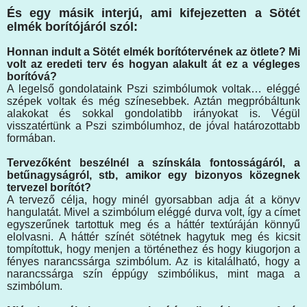
És egy másik interjú, ami kifejezetten a Sötét
elmék borítójáról szól:
Honnan indult a Sötét elmék borítótervének az ötlete? Mi
volt az eredeti terv és hogyan alakult át ez a végleges
borítóvá?
A legelső gondolataink Pszi szimbólumok voltak… eléggé
szépek voltak és még színesebbek. Aztán megpróbáltunk
alakokat és sokkal gondolatibb irányokat is. Végül
visszatértünk a Pszi szimbólumhoz, de jóval határozottabb
formában.
Tervezőként beszélnél a színskála fontosságáról, a
betűnagyságról, stb, amikor egy bizonyos közegnek
tervezel borítót?
A tervező célja, hogy minél gyorsabban adja át a könyv
hangulatát. Mivel a szimbólum eléggé durva volt, így a címet
egyszerűnek tartottuk meg és a háttér textúráján könnyű
elolvasni. A háttér színét sötétnek hagytuk meg és kicsit
tompítottuk, hogy menjen a történethez és hogy kiugorjon a
fényes narancssárga szimbólum. Az is kitalálható, hogy a
narancssárga szín éppúgy szimbólikus, mint maga a
szimbólum.