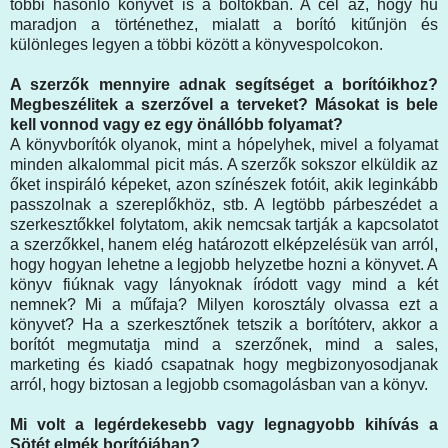
többi hasonló könyvet is a boltokban. A cél az, hogy hű
maradjon a történethez, mialatt a borító kitűnjön és
különleges legyen a többi között a könyvespolcokon.
A szerzők mennyire adnak segítséget a borítóikhoz?
Megbeszélitek a szerzővel a terveket? Másokat is bele
kell vonnod vagy ez egy önállóbb folyamat?
A könyvborítók olyanok, mint a hópelyhek, mivel a folyamat
minden alkalommal picit más. A szerzők sokszor elküldik az
őket inspiráló képeket, azon színészek fotóit, akik leginkább
passzolnak a szereplőkhöz, stb. A legtöbb párbeszédet a
szerkesztőkkel folytatom, akik nemcsak tartják a kapcsolatot
a szerzőkkel, hanem elég határozott elképzelésük van arról,
hogy hogyan lehetne a legjobb helyzetbe hozni a könyvet. A
könyv fiúknak vagy lányoknak íródott vagy mind a két
nemnek? Mi a műfaja? Milyen korosztály olvassa ezt a
könyvet? Ha a szerkesztőnek tetszik a borítóterv, akkor a
borítót megmutatja mind a szerzőnek, mind a sales,
marketing és kiadó csapatnak hogy megbizonyosodjanak
arról, hogy biztosan a legjobb csomagolásban van a könyv.
Mi volt a legérdekesebb vagy legnagyobb kihívás a
Sötét elmék borítójában?