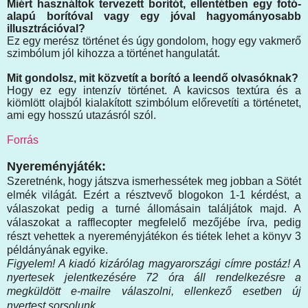
Miért használtok tervezett borítót, ellentétben egy fotó-
alapú borítóval vagy egy jóval hagyományosabb
illusztrációval?
Ez egy merész történet és úgy gondolom, hogy egy vakmerő
szimbólum jól kihozza a történet hangulatát.
Mit gondolsz, mit közvetít a borító a leendő olvasóknak?
Hogy ez egy intenzív történet. A kavicsos textúra és a
kiömlött olajból kialakított szimbólum előrevetíti a történetet,
ami egy hosszú utazásról szól.
Forrás
Nyereményjáték:
Szeretnénk, hogy játszva ismerhessétek meg jobban a Sötét
elmék világát. Ezért a résztvevő blogokon 1-1 kérdést, a
válaszokat pedig a turné állomásain találjátok majd. A
válaszokat a rafflecopter megfelelő mezőjébe írva, pedig
részt vehettek a nyereményjátékon és tiétek lehet a könyv 3
példányának egyike.
Figyelem! A kiadó kizárólag magyarországi címre postáz! A
nyertesek jelentkezésére 72 óra áll rendelkezésre a
megküldött e-mailre válaszolni, ellenkező esetben új
nyertest sorsolunk.