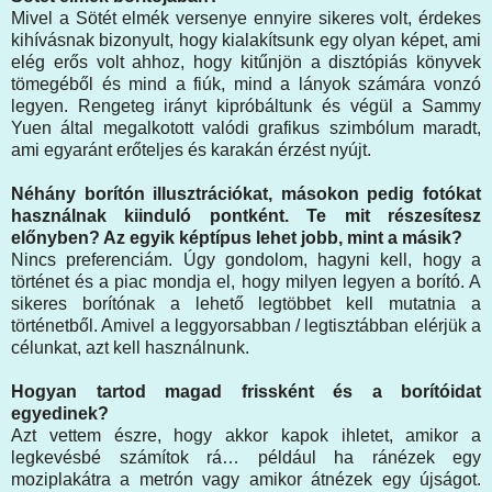
Mivel a Sötét elmék versenye ennyire sikeres volt, érdekes
kihívásnak bizonyult, hogy kialakítsunk egy olyan képet, ami
elég erős volt ahhoz, hogy kitűnjön a disztópiás könyvek
tömegéből és mind a fiúk, mind a lányok számára vonzó
legyen. Rengeteg irányt kipróbáltunk és végül a Sammy
Yuen által megalkotott valódi grafikus szimbólum maradt,
ami egyaránt erőteljes és karakán érzést nyújt.
Néhány borítón illusztrációkat, másokon pedig fotókat
használnak kiinduló pontként. Te mit részesítesz
előnyben? Az egyik képtípus lehet jobb, mint a másik?
Nincs preferenciám. Úgy gondolom, hagyni kell, hogy a
történet és a piac mondja el, hogy milyen legyen a borító. A
sikeres borítónak a lehető legtöbbet kell mutatnia a
történetből. Amivel a leggyorsabban / legtisztábban elérjük a
célunkat, azt kell használnunk.
Hogyan tartod magad frissként és a borítóidat
egyedinek?
Azt vettem észre, hogy akkor kapok ihletet, amikor a
legkevésbé számítok rá… például ha ránézek egy
moziplakátra a metrón vagy amikor átnézek egy újságot.