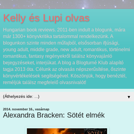
Kelly és Lupi olvas
Hungarian book reviews. 2011-ben indult a blogunk, mára
már 1300+ könyvkritika tartalommal rendelkezünk. A
blogunkon szinte minden műfajból, elsősorban ifjúsági,
young adult, middle grade, new adult, romantikus, történelmi
romantikus, fantasy regényekről találsz könyvajánló
bejegyzéseket, interjúkat. A blog a Blogturné Klub alapító
tagja 2013 óta. Célunk az olvasás népszerűsítése, őszinte
könyvértékelések segítségével. Köszönjük, hogy benéztél,
reméljük találsz megfelelő olvasnivalót!
▼
2014. november 16., vasárnap
Alexandra Bracken: Sötét elmék