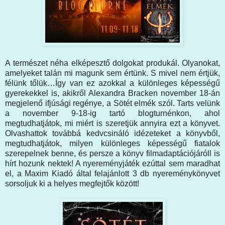
A természet néha elképesztő dolgokat produkál. Olyanokat,
amelyeket talán mi magunk sem értünk. S mivel nem értjük,
félünk tőlük…Így van ez azokkal a különleges képességű
gyerekekkel is, akikről Alexandra Bracken november 18-án
megjelenő ifjúsági regénye, a Sötét elmék szól. Tarts velünk
a november 9-18-ig tartó blogturnénkon, ahol
megtudhatjátok, mi miért is szeretjük annyira ezt a könyvet.
Olvashattok továbbá kedvcsináló idézeteket a könyvből,
megtudhatjátok, milyen különleges képességű fiatalok
szerepelnek benne, és persze a könyv filmadaptációjáróll is
hírt hozunk nektek! A nyereményjáték ezúttal sem maradhat
el, a Maxim Kiadó által felajánlott 3 db nyereménykönyvet
sorsoljuk ki a helyes megfejtők között!