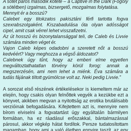
A sötét páros második kötete – a Captive in the Dark (Fogoly
a sötétben) izgalmas, bizsergető, mozgalmas folytatása.
Mennyit ér a bosszú?
Calebet egy titokzatos pakisztáni férfi tartotta fogva
szexrabszolgaként. Kiszabadulása óta olyan adósságot
cipel, amit csak vérrel lehet visszafizetni.
Az út hosszú és bizonytalansággal teli, de Caleb és Livvie
számára minden véget ér.
Vajon Caleb képes odadobni a szeretett nőt a bosszú
kedvéért? Vagy meghozza a végső áldozatot?
Calebnek úgy tűnt, hogy az emberi elme egyetlen
megváltoztathatatlan törvény körül forog: annak a
megszerzésén, ami nem lehet a miénk. Éva számára a
tudás fájának tiltott gyümölcse volt az. Neki pedig Livvie.”
A sorozat első részének értékelésekor is kiemeltem már az
elején, hogy csakis olyan felnőttek vegyék a kezükbe ezt a
könyvet, akikben megvan a nyitottság az erotika brutálisabb
verzióinak befogadására. Kifejtettem azt is, mennyire nem
bírom elviselni a fogvatartást úgy egyáltalán bármilyen
formában, ha ez ráadásul erőszakkal, bántalmazással
párosul, akkor végkép hátat fordítok. Persze tudatosítottam
magamban, hogy ami a való életben ennyire taszít, az egy