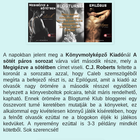
A napokban jelent meg a
Könyvmolyképző Kiadó
nál
A
sötét páros sorozat
várva várt második része, mely a
Megigézve a sötétben
címet viseli.
C.J. Roberts
feltette a
koronát a sorozatra azzal, hogy Caleb szemszögéből
megírta a befejező részt is, az Epilógust, amit a kiadó az
olvasók nagy örömére a második résszel egyidőben
helyezett a könyvesboltok polcaira, tehát máris rendelhető,
kapható. Ennek örömére a Blogturné Klub bloggerei egy
összevont turné keretében mutatják be a könyveket, ez
alkalommal egy kivételesen könnyű játék kíséretében, hogy
a felnőtt olvasók ezúttal ne a blogokon éljék ki játékos
kedvüket. A nyeremény ezúttal is 3-3 példány mindkét
kötetből. Sok szerencsét!