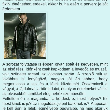
fiktív történetben érdekel, akkor is, ha ezért a perverz jelzőt
érdemlem.
A sorozat folytatása is éppen olyan sötét és kegyetlen, mint
az első rész, időnként csak kapkodtam a levegőt, és muszáj
volt szünetet tartani az olvasás során. A szerző stílusa
továbbra is lenyűgöző, nagyon jól ért ahhoz, hogy
megmutassa a test és a lélek küzdelmét. Összemixeli a
vágyat, a fájdalmat, a bűntudatot, és olyan érzelmeket vált ki
az olvasókból, amikkel elég nehéz szembesülni.
Feltettem én is magamban a kérdést, ez most helyes? Ez
most kinek is jó? Ez megoldást jelent bárkinek is? Alaposan
le kell ásni a lélek legmélyebb bugyraiba, ha meg akarjuk