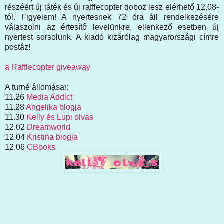
részéért új játék és új rafflecopter doboz lesz elérhető 12.08-
tól. Figyelem! A nyertesnek 72 óra áll rendelkezésére
válaszolni az értesítő levelünkre, ellenkező esetben új
nyertest sorsolunk. A kiadó kizárólag magyarországi címre
postáz!
a Rafflecopter giveaway
A turné állomásai:
11.26
Media Addict
11.28
Angelika blogja
11.30
Kelly és Lupi olvas
12.02
Dreamworld
12.04
Kristina blogja
12.06
CBooks