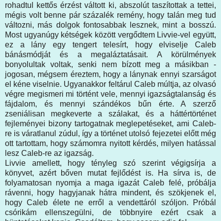
rohadtul kettős érzést váltott ki, abszolút taszítottak a tettei,
mégis volt benne pár százalék remény, hogy talán meg tud
változni, más dolgok fontosabbak lesznek, mint a bosszú.
Most ugyanúgy kétségek között vergődtem Livvie-vel együtt,
ez a lány egy tengert telesírt, hogy elviselje Caleb
bánásmódját és a megaláztatásait. A körülmények
bonyolultak voltak, senki nem bízott meg a másikban -
jogosan, mégsem éreztem, hogy a lánynak ennyi szarságot
el kéne viselnie. Ugyanakkor feltárul Caleb múltja, az olvasó
végre megismeri mi történt vele, mennyi igazságtalanság és
fájdalom, és mennyi szándékos bűn érte. A szerző
zseniálisan megkeverte a szálakat, és a háttértörténet
fejleményei bizony tartogatnak meglepetéseket, ami Caleb-
re is váratlanul zúdul, így a történet utolsó fejezetei előtt még
ott tartottam, hogy számomra nyitott kérdés, milyen hatással
lesz Caleb-re az igazság.
Livvie amellett, hogy tényleg szó szerint végigsírja a
könyvet, azért bőven mutat fejlődést is. Ha sírva is, de
folyamatosan nyomja a maga igazát Caleb felé, próbálja
rávenni, hogy hagyjanak hátra mindent, és szökjenek el,
hogy Caleb élete ne erről a vendettáról szóljon. Próbál
csórikám ellenszegülni, de többnyire ezért csak a