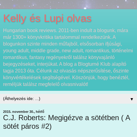
Kelly és Lupi olvas
Hungarian book reviews. 2011-ben indult a blogunk, mára
már 1300+ könyvkritika tartalommal rendelkezünk. A
blogunkon szinte minden műfajból, elsősorban ifjúsági,
young adult, middle grade, new adult, romantikus, történelmi
romantikus, fantasy regényekről találsz könyvajánló
bejegyzéseket, interjúkat. A blog a Blogturné Klub alapító
tagja 2013 óta. Célunk az olvasás népszerűsítése, őszinte
könyvértékelések segítségével. Köszönjük, hogy benéztél,
reméljük találsz megfelelő olvasnivalót!
▼
2015. november 30., hétfő
C.J. Roberts: Megigézve a sötétben ( A
sötét páros #2)