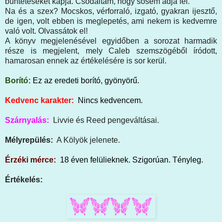
büntetéseket kapja. Csodáltam, hogy sosem adja fel.
Na és a szex? Mocskos, vérforraló, izgató, gyakran ijesztő,
de igen, volt ebben is meglepetés, ami nekem is kedvemre
való volt. Olvassátok el!
A könyv megjelenésével egyidőben a sorozat harmadik
része is megjelent, mely Caleb szemszögéből íródott,
hamarosan ennek az értékelésére is sor kerül.
Borító:
Ez az eredeti borító, gyönyörű.
Kedvenc karakter:
Nincs kedvencem.
Szárnyalás:
Livvie és Reed pengeváltásai.
Mélyrepülés:
A Kölyök jelenete.
Érzéki mérce:
18 éven felülieknek. Szigorúan. Tényleg.
Értékelés: