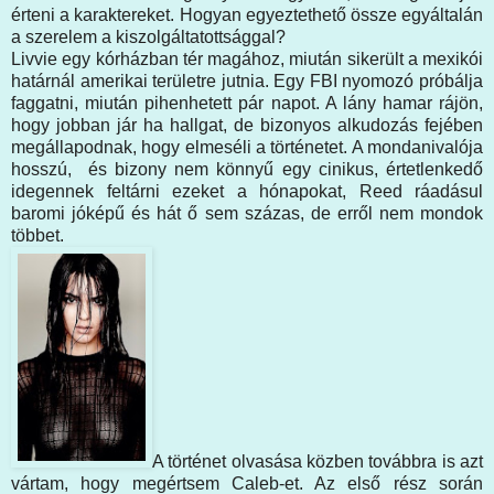
érteni a karaktereket. Hogyan egyeztethető össze egyáltalán
a szerelem a kiszolgáltatottsággal?
Livvie egy kórházban tér magához, miután sikerült a mexikói
határnál amerikai területre jutnia. Egy FBI nyomozó próbálja
faggatni, miután pihenhetett pár napot. A lány hamar rájön,
hogy jobban jár ha hallgat, de bizonyos alkudozás fejében
megállapodnak, hogy elmeséli a történetet. A mondanivalója
hosszú, és bizony nem könnyű egy cinikus, értetlenkedő
idegennek feltárni ezeket a hónapokat, Reed ráadásul
baromi jóképű és hát ő sem százas, de erről nem mondok
többet.
A történet olvasása közben továbbra is azt
vártam, hogy megértsem Caleb-et. Az első rész során