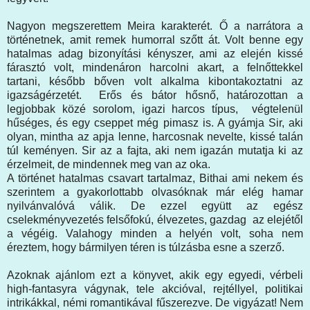
Nagyon megszerettem Meira karakterét. Ő a narrátora a
történetnek, amit remek humorral szőtt át. Volt benne egy
hatalmas adag bizonyítási kényszer, ami az elején kissé
fárasztó volt, mindenáron harcolni akart, a felnőttekkel
tartani, később bőven volt alkalma kibontakoztatni az
igazságérzetét. Erős és bátor hősnő, határozottan a
legjobbak közé sorolom, igazi harcos típus, végtelenül
hűséges, és egy cseppet még pimasz is. A gyámja Sir, aki
olyan, mintha az apja lenne, harcosnak nevelte, kissé talán
túl keményen. Sir az a fajta, aki nem igazán mutatja ki az
érzelmeit, de mindennek meg van az oka.
A történet hatalmas csavart tartalmaz, Bithai ami nekem és
szerintem a gyakorlottabb olvasóknak már elég hamar
nyilvánvalóvá válik. De ezzel együtt az egész
cselekményvezetés felsőfokú, élvezetes, gazdag az elejétől
a végéig. Valahogy minden a helyén volt, soha nem
éreztem, hogy bármilyen téren is túlzásba esne a szerző.
Azoknak ajánlom ezt a könyvet, akik egy egyedi, vérbeli
high-fantasyra vágynak, tele akcióval, rejtéllyel, politikai
intrikákkal, némi romantikával fűszerezve. De vigyázat! Nem