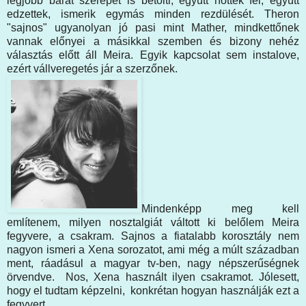
legjobb barát szerepét is betölti, együtt nőttek fel, együtt
edzettek, ismerik egymás minden rezdülését. Theron
"sajnos" ugyanolyan jó pasi mint Mather, mindkettőnek
vannak előnyei a másikkal szemben és bizony nehéz
választás előtt áll Meira. Egyik kapcsolat sem instalove,
ezért vállveregetés jár a szerzőnek.
Mindenképp meg kell
említenem, milyen nosztalgiát váltott ki belőlem Meira
fegyvere, a csakram. Sajnos a fiatalabb korosztály nem
nagyon ismeri a Xena sorozatot, ami még a múlt században
ment, ráadásul a magyar tv-ben, nagy népszerűségnek
örvendve. Nos, Xena használt ilyen csakramot. Jólesett,
hogy el tudtam képzelni, konkrétan hogyan használják ezt a
fegyvert.