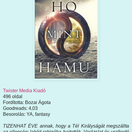
Twister Media Kiadó
496 oldal
Fordította: Bozai Ágota
Goodreads: 4,03
Besorolás: YA, fantasy
TIZENHAT ÉVE annak, hogy a Tél Királyságát megszállta
az ellenség; lakóit rabigába hajtották. Varázslat és uralkodó