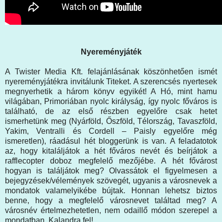
Nyereményjáték
A Twister Media Kft. felajánlásának köszönhetően ismét
nyereményjátékra invitálunk Titeket. A szerencsés nyertesek
megnyerhetik a három könyv egyikét! A Hó, mint hamu
világában, Primoriában nyolc királyság, így nyolc főváros is
található, de az első részben egyelőre csak hetet
ismerhetünk meg (Nyárföld, Őszföld, Télország, Tavaszföld,
Yakim, Ventralli és Cordell – Paisly egyelőre még
ismeretlen), ráadásul hét bloggerünk is van. A feladatotok
az, hogy kitaláljátok a hét főváros nevét és beírjátok a
rafflecopter doboz megfelelő mezőjébe. A hét fővárost
hogyan is találjátok meg? Olvassátok el figyelmesen a
bejegyzések/vélemények szövegét, ugyanis a városnevek a
mondatok valamelyikébe bújtak. Honnan lehetsz biztos
benne, hogy a megfelelő városnevet találtad meg? A
városnév értelmezhetetlen, nem odaillő módon szerepel a
mondatban. Kalandra fel!