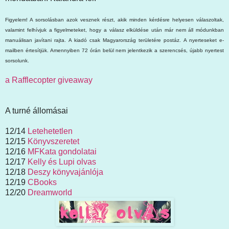
Figyelem! A sorsolásban azok vesznek részt, akik minden kérdésre helyesen válaszoltak,
valamint felhívjuk a figyelmeteket, hogy a válasz elküldése után már nem áll módunkban
manuálisan javítani rajta. A kiadó csak Magyarország területére postáz. A nyerteseket e-
mailben értesítjük. Amennyiben 72 órán belül nem jelentkezik a szerencsés, újabb nyertest
sorsolunk.
a Rafflecopter giveaway
A turné állomásai
12/14
Letehetetlen
12/15
Könyvszeretet
12/16
MFKata gondolatai
12/17
Kelly és Lupi olvas
12/18
Deszy könyvajánlója
12/19
CBooks
12/20
Dreamworld