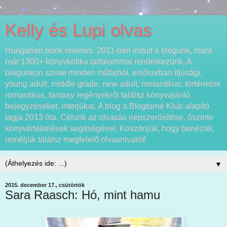
Kelly és Lupi olvas
Hungarian book reviews. 2011-ben indult a blogunk, mára
már 1300+ könyvkritika tartalommal rendelkezünk. A
blogunkon szinte minden műfajból, elsősorban ifjúsági,
young adult, middle grade, new adult, romantikus, történelmi
romantikus, fantasy regényekről találsz könyvajánló
bejegyzéseket, interjúkat. A blog a Blogturné Klub alapító
tagja 2013 óta. Célunk az olvasás népszerűsítése, őszinte
könyvértékelések segítségével. Köszönjük, hogy benéztél,
reméljük találsz megfelelő olvasnivalót!
▼
2015. december 17., csütörtök
Sara Raasch: Hó, mint hamu