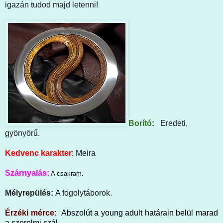
igazán tudod majd letenni!
Borító
:
Eredeti,
gyönyörű.
Kedvenc karakter
: Meira
Szárnyalás:
A csakram.
Mélyrepülés:
A fogolytáborok.
Érzéki mérce:
Abszolút a young adult határain belül marad
a szerelmi szál.