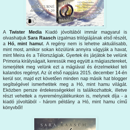
A
Twister Media
Kiadó jóvoltából immár magyarul is
olvashatjuk
Sara Raasch
izgalmas trilógiájának első részét,
a
Hó, mint hamu
t. A regény nem is lehetne aktuálisabb,
mint most, amikor sokan közülünk annyira vágyják a havat,
mint Meira és a Télországiak. Gyertek és járjátok be velünk
Primoria királyságait, keressük meg együtt a mágiasztereket,
ismerjétek meg velünk ezt a mágiával és érzelmekkel teli
kalandos regényt. Az út első napjára 2015. december 14-én
kerül sor, majd ezt követően minden nap másik hat blogger
segítségével ismerhetitek meg a Hó, mint hamu világát.
Eközben persze érdekességekkel is találkozhattok, illetve
részt vehettek a nyereményjátékunkon is, melynek díja - a
kiadó jóvoltából - három példány a Hó, mint hamu című
könyvből!