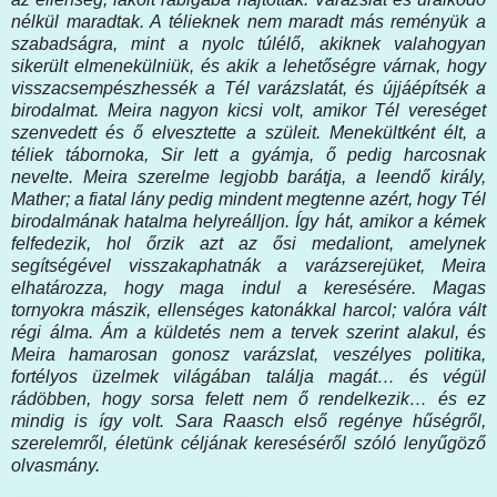
nélkül maradtak. A télieknek nem maradt más reményük a
szabadságra, mint a nyolc túlélő, akiknek valahogyan
sikerült elmenekülniük, és akik a lehetőségre várnak, hogy
visszacsempészhessék a Tél varázslatát, és újjáépítsék a
birodalmat. Meira nagyon kicsi volt, amikor Tél vereséget
szenvedett és ő elvesztette a szüleit. Menekültként élt, a
téliek tábornoka, Sir lett a gyámja, ő pedig harcosnak
nevelte. Meira szerelme legjobb barátja, a leendő király,
Mather; a fiatal lány pedig mindent megtenne azért, hogy Tél
birodalmának hatalma helyreálljon. Így hát, amikor a kémek
felfedezik, hol őrzik azt az ősi medaliont, amelynek
segítségével visszakaphatnák a varázserejüket, Meira
elhatározza, hogy maga indul a keresésére. Magas
tornyokra mászik, ellenséges katonákkal harcol; valóra vált
régi álma. Ám a küldetés nem a tervek szerint alakul, és
Meira hamarosan gonosz varázslat, veszélyes politika,
fortélyos üzelmek világában találja magát… és végül
rádöbben, hogy sorsa felett nem ő rendelkezik… és ez
mindig is így volt. Sara Raasch első regénye hűségről,
szerelemről, életünk céljának kereséséről szóló lenyűgöző
olvasmány.