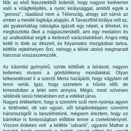
Már az első fejezetekből kiderült, hogy nagyon kedvemre
való a világfelépítés, a nyolc királysággal, amiből egyik a
"gonosz", ráadásul nem a Télország, ahogy azt várná az
ember a mesék logikája alapján. A Tavaszföld királya volt az,
aki gyakorlatilag rabságba igázott egy népet, a télieket, és
megfosztotta őket a mágiaszterüktől, ami egy medailon és
az uralkodókat segíti a kedvező varázslatokban. Angra még
ketté is törte az ékszert, és folyamatos mozgásban tartva,
kétféle rejtekhelyen őrzi, nehogy a téliek utolsó megmaradt
harcosai visszaszerezzék.
Az írásmód gyönyörű, szinte költőiek a leírások, nagyon
kellemes olvasni a gördülékeny mondatokat. Olyan
lelkesedéssel ír a szerző Meria hazájáról, hogy vágytam ott
lenni velük. Igaz, hogy szeretem a hűvös időt, de
kimondottan a telet nem annyira. Mégis, most szívesen
sétálnék lassú hóesésben ezt a vidéket járva.
Nagyra értékeltem, hogy a szerelmi szál nem nyomja agyon
a történetet, ott van ugyan, sőt tulajdonképpen szerelmi
háromszögről is beszélhetünk, mégsem éreztem, hogy ez
bármikor is fontosságban előbbre lenne a cselekménynél.
Viszont érdekes volt a kétféle "udvarló", ugyanis Mather a