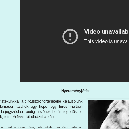
Nyereményjáték
játékunkkal a cirkuszok történetébe kalauzolunk
llomáson találtok egy képet egy híres múltbéli
 bejegyzésben pedig nevének betűit rejtettük el.
, mint rájönni, kit ábrázol a kép.
sban azok vesznek részt, akik minden kérdésre helyesen