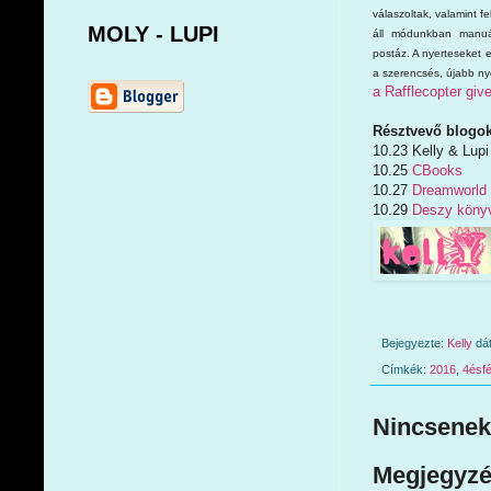
válaszoltak, valamint f
MOLY - LUPI
áll módunkban manuáli
postáz. A nyerteseket 
a szerencsés, újabb nye
a Rafflecopter gi
Résztvevő blogok
10.23 Kelly & Lupi
10.25
CBooks
10.27
Dreamworld
10.29
Deszy könyv
Bejegyezte:
Kelly
dá
Címkék:
2016
,
4ésfé
Nincsenek
Megjegyzé