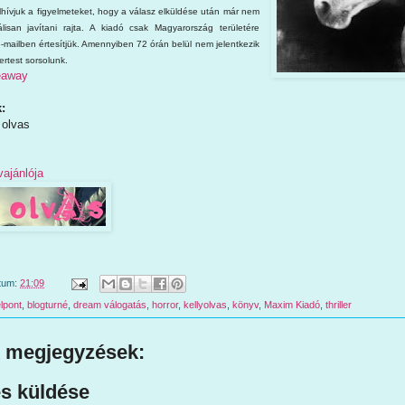
elhívjuk a figyelmeteket, hogy a válasz elküldése után már nem
san javítani rajta. A kiadó csak Magyarország területére
e-mailben értesítjük. Amennyiben 72 órán belül nem jelentkezik
rtest sorsolunk.
veaway
:
 olvas
ajánlója
tum:
21:09
lpont
,
blogturné
,
dream válogatás
,
horror
,
kellyolvas
,
könyv
,
Maxim Kiadó
,
thriller
 megjegyzések:
s küldése