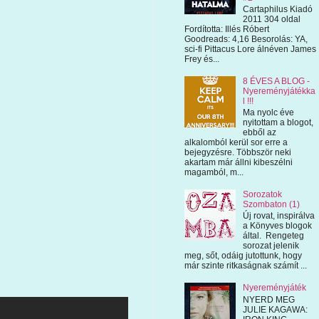
Cartaphilus Kiadó
2011 304 oldal
Fordította: Illés Róbert
Goodreads: 4,16 Besorolás: YA,
sci-fi Pittacus Lore álnéven James
Frey és...
8 ÉVES A BLOG -
Nyereményjátékka
l !!!
Ma nyolc éve
nyitottam a blogot,
ebből az
alkalomból kerül sor erre a
bejegyzésre. Többször neki
akartam már állni kibeszélni
magamból, m...
Sorozatok
Szombaton (1)
Új rovat, inspirálva
a Könyves blogok
által. Rengeteg
sorozat jelenik
meg, sőt, odáig jutottunk, hogy
már szinte ritkaságnak számít ...
Nyereményjáték
NYERD MEG
JULIE KAGAWA: