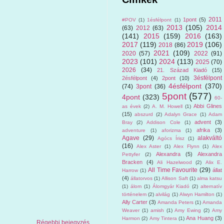
2011
1pont
(5)
#POV
(1)
1ésfélpont
(1)
2013
(105)
2014
(63)
2012
(63)
(141)
2015
(159)
2016
(163)
2017
(119)
2019
(106)
2018
(86)
2021
(109)
2020
(57)
2022
(91)
2023
(101)
2024
(113)
2025
(70)
2026
(34)
21. Század Kiadó
(15)
3ésfélpont
2ésfélpont
(4)
2pont
(10)
4ésfélpont
(370)
(74)
3pont
(36)
5pont
(577)
4pont
(323)
60-
Abbi Glines
as évek
(2)
A. M. Howell
(1)
(15)
abszurd
(2)
Adalyn Grace
(1)
Adam
advent
(3)
Bray
(2)
Addison Cole
(1)
afrika
(3)
adventure
(1)
aforizma
(1)
Agave
(29)
alakváltó
Agócs Írisz
(1)
(16)
Alex Aster
(1)
Alex Flynn
(1)
Alex
Alexandra
(5)
Alexandra
Pettyfer
(2)
Bracken
(4)
Ali Hazelwood
(2)
Alix E.
All Time Favourite
(29)
állat
Harrow
(1)
(4)
állatorvos
(1)
Allison Saft
(1)
alma katsu
(1)
álom
(1)
Álomgyár Kiadó
(2)
alternatív
történelem
(2)
alvilág
(1)
Alwyn Hamilton
(1)
Ally Carter
(3)
Amanda Peters
(1)
Amanda
Weaver
(1)
amish
(1)
Amy Ewing
(2)
Amy
Ana Huang
(3)
Harmon
(2)
Amy Tintera
(1)
Régebbi bejegyzés