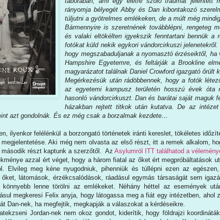
táborában, ami egy életre szóló traumát jelentet
rányomja bélyegét Abby és Dan kibontakozó szerelm
túljutni a gyötrelmes emlékeken, de a múlt még mindig 
Bármennyire is szeretnének továbblépni, rengeteg m
és valaki eltökélten igyekszik fenntartani bennük a r
fotókat küld nekik egykori vándorcirkuszi jelenetekről
hogy megszabaduljanak a nyomasztó érzéseiktől, ha
Hampshire Egyetemre, és feltárják a Brookline elme
magyarázatot találnak Daniel Crowford igazgató őrült kí
Megérkezésük után rádöbbennek, hogy a fotók létező
az egyetemi kampusz területén hosszú évek óta mo
hasonló vándorcirkuszt. Dan és barátai saját maguk fe
házakban rejtett titkok után kutatva. De az intézet
mint azt gondolnák. És ez még csak a borzalmak kezdete…
en, ilyenkor felélénkül a borzongató történetek iránti kereslet, tökéletes időz
megjelentetése. Aki még nem olvasta az első részt, itt a remek alkalom, h
 második részt kaptunk a szerzőtől. Az
Asylumról ITT találhatod a vélemén
kménye azzal ért véget, hogy a három fiatal az őket ért megpróbáltatások ut
ól. Elvileg meg kéne nyugodniuk, pihenniük és túllépni ezen az egészen,
 őket, látomások, érzékcsalódások, ráadásul egymás társaságát sem igazá
y könnyebb lenne törölni az emlékeket. Néhány héttel az események ut
sul megkeresi Felix anyja, hogy látogassa meg a fiát egy intézetben, ahol z
 át Dan-nek, ha megfejtik, megkapják a válaszokat a kérdéseikre.
ekzseni Jordan-nek nem okoz gondot, kiderítik, hogy földrajzi koordináták