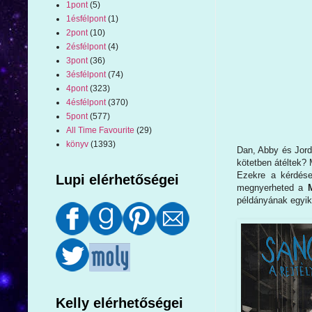
1pont
(5)
1ésfélpont
(1)
2pont
(10)
2ésfélpont
(4)
3pont
(36)
3ésfélpont
(74)
4pont
(323)
4ésfélpont
(370)
5pont
(577)
All Time Favourite
(29)
könyv
(1393)
Dan, Abby és Jord
kötetben átéltek?
Ezekre a kérdése
Lupi elérhetőségei
megnyerheted a
példányának egyik
Kelly elérhetőségei