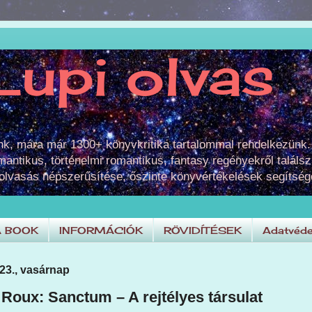
Lupi olvas
unk, mára már 1300+ könyvkritika tartalommal rendelkezünk.
omantikus, történelmi romantikus, fantasy regényekről találsz
 olvasás népszerűsítése, őszinte könyvértékelések segítség
A BOOK
INFORMÁCIÓK
RÖVIDÍTÉSEK
Adatvéde
23., vasárnap
Roux: Sanctum ​– A rejtélyes társulat