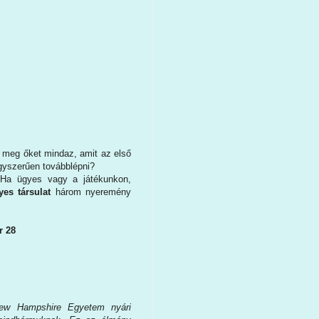
a meg őket mindaz, amit az első
gyszerűen továbblépni?
 Ha ügyes vagy a játékunkon,
yes társulat
három nyeremény
r 28
New Hampshire Egyetem nyári