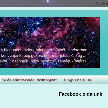
 A blogunkon szinte minden műfajból, elsősorban
 könyvajánló bejegyzéseket, interjúkat. A blog a
ével. Köszönjük, hogy benéztél, reméljük találsz
lmi és adatkezelési szabályzat
Blogturné Klub
Facebook oldalunk