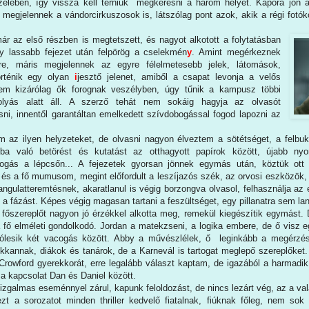
özelében, így vissza kell térniük megkeresni a három helyet. Kapóra jön
 megjelennek a vándorcirkuszosok is, látszólag pont azok, akik a régi fotó
már az első részben is megtetszett, és nagyot alkotott a folytatásban
y lassabb fejezet után felpörög a cselekmén
y
. Amint megérkeznek
tére, máris megjelennek az egyre félelmetesebb jelek, látomások,
örténik egy olyan
i
jesztő jelenet, amiből a csapat levonja a velős
nem kizárólag ők forognak veszélyben, úgy tűnik a kampusz többi
folyás alatt áll. A szerző tehát nem sokáig hagyja az olvasót
ni, innentől garantáltan emelkedett szívdobogással fogod lapozni az
m az ilyen helyzeteket, de olvasni nagyon élveztem a sötétséget, a felb
kba való betörést és kutatást az otthagyott papírok között, újabb ny
ogás a lépcsőn... A fejezetek gyorsan jönnek egymás után, köztük ott
és a fő mumusom, megint előfordult a leszíjazós szék, az orvosi eszközök, 
ngulatteremtésnek, akaratlanul is végig borzongva olvasol, felhasználja az 
, a fázást. Képes végig magasan tartani a feszültséget, egy pillanatra sem la
főszereplőt nagyon jó érzékkel alkotta meg, remekül kiegészítik egymást. 
a fő elméleti gondolkodó. Jordan a matekzseni, a logika embere, de ő visz e
ólesik két vacogás között. Abby a művészlélek, ő leginkább a megérzése
ukkannak, diákok és tanárok, de a Karnevál is tartogat meglepő szereplőket. 
Crowford gyerekkorát, erre legalább választ kaptam, de igazából a harmadik r
a kapcsolat Dan és Daniel között.
izgalmas eseménnyel zárul, kapunk feloldozást, de nincs lezárt vég, az a va
t a sorozatot minden thriller kedvelő fiatalnak, fiúknak főleg, nem sok i