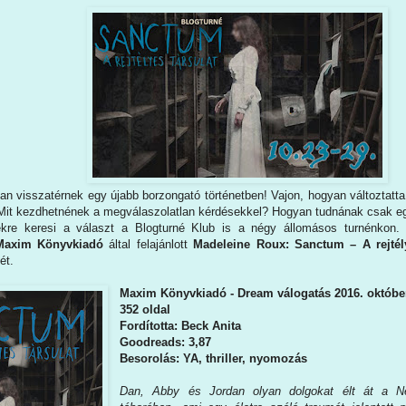
an visszatérnek egy újabb borzongató történetben! Vajon, hogyan változtatt
 Mit kezdhetnének a megválaszolatlan kérdésekkel? Hogyan tudnának csak e
kre keresi a választ a Blogturné Klub is a négy állomásos turnénkon.
Maxim Könyvkiadó
által felajánlott
Madeleine Roux: Sanctum ​– A rejtél
ét.
Maxim Könyvkiadó - Dream válogatás 2016. októbe
352 oldal
Fordította: Beck Anita
Goodreads: 3,87
Besorolás: YA, thriller, nyomozás
Dan, ​​Abby és Jordan olyan dolgokat élt át a 