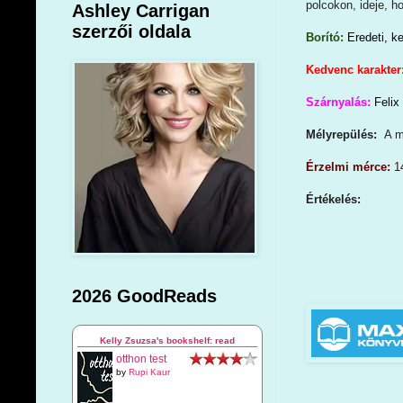
polcokon, ideje, h
Ashley Carrigan
szerzői oldala
Borító:
Eredeti, ke
Kedvenc karakter
Szárnyalás:
Felix
Mélyrepülés:
A m
Érzelmi mérce:
1
Értékelés:
2026 GoodReads
Kelly Zsuzsa's bookshelf: read
otthon test
by
Rupi Kaur