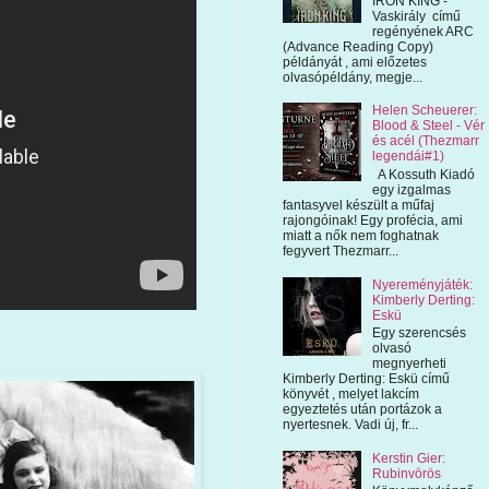
IRON KING -
Vaskirály című
regényének ARC
(Advance Reading Copy)
példányát , ami előzetes
olvasópéldány, megje...
Helen Scheuerer:
Blood & Steel - Vér
és acél (Thezmarr
legendái#1)
A Kossuth Kiadó
egy izgalmas
fantasyvel készült a műfaj
rajongóinak! Egy profécia, ami
miatt a nők nem foghatnak
fegyvert Thezmarr...
Nyereményjáték:
Kimberly Derting:
Eskü
Egy szerencsés
olvasó
megnyerheti
Kimberly Derting: Eskü című
könyvét , melyet lakcím
egyeztetés után portázok a
nyertesnek. Vadi új, fr...
Kerstin Gier:
Rubinvörös