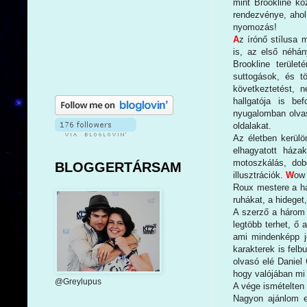
mint Brookline k
rendezvénye, ahol
nyomozás!
A
z írónő stílusa 
is, az első néhán
Brookline terüle
suttogások, és t
következtetést, 
hallgatója is be
nyugalomban olvas
oldalakat.
Az életben kerülö
elhagyatott háza
motoszkálás, dob
BLOGGERTÁRSAM
illusztrációk.
W
ow 
Roux mestere a ha
ruhákat, a hideget
A szerző a három 
legtöbb terhet, ő 
ami mindenképp j
karakterek is felb
olvasó elé Daniel 
hogy valójában mi 
@Greylupus
A vége ismételten 
Nagyon ajánlom ez