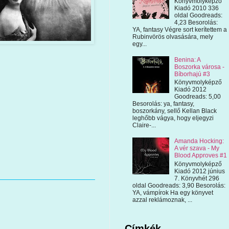
Könyvmolyképző
Kiadó 2010 336
oldal Goodreads:
4,23 Besorolás:
YA, fantasy Végre sort kerítettem a
Rubinvörös olvasására, mely
egy...
Benina: A
Boszorka városa -
Bíborhajú #3
Könyvmolyképző
Kiadó 2012
Goodreads: 5,00
Besorolás: ya, fantasy,
boszorkány, sellő Kellan Black
leghőbb vágya, hogy eljegyzi
Claire-...
Amanda Hocking:
A vér szava - My
Blood Approves #1
Könyvmolyképző
Kiadó 2012 június
7. Könyvhét 296
oldal Goodreads: 3,90 Besorolás:
YA, vámpírok Ha egy könyvet
azzal reklámoznak, ...
Címkék