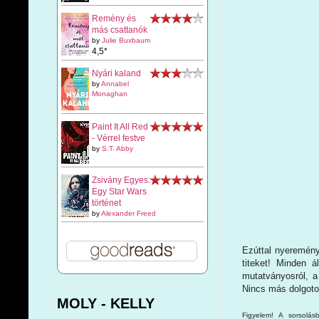
Remény és
más csattanók
by
Julie Buxbaum
4,5*
Nyári kaland
by
Annabel
Monaghan
Paint It All Red
- Vérrel festve
by
S.T. Abby
Zsivány Egyes:
Egy Star Wars
történet
by
Alexander Freed
Ezúttal nyeremény
titeket! Minden á
mutatványosról, a
Nincs más dolgotok
MOLY - KELLY
Figyelem! A sorsolá