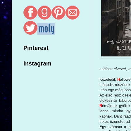
Pinterest
Instagram
szálhoz elvezet, 
Közeledik
H
allowe
második részének 
után egy még jobb
Az első rész csele
előkészítő táborb
R
émálmok gyötrik
lenne, mintha íg
kapnak, Dant ráadá
titkos üzenetet ad
Egy számsor a mat