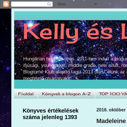
Kelly és 
Hungarian book reviews. 2011-ben indult a blog
ifjúsági, young adult, middle grade, new adult, r
Blogturné Klub alapító tagja 2013 óta. Célunk az
megfelelő olvasnivalót!
Főoldal
Könyvek a blogon A-Z
TOP 100 Y
Könyves értékelések
2016. október 
száma jelenleg 1393
Madeleine 