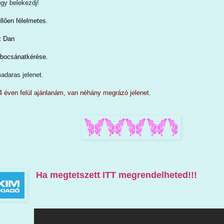
ogy belekezdj!
llően félelmetes.
:
Dan
 bocsánatkérése
.
adaras jelenet.
4 éven felül ajánlanám, van néhány megrázó jelenet.
Ha megtetszett ITT megrendelheted!!!