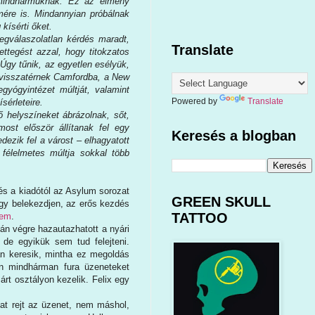
t mindhármuknak. Ez az élmény
ére is. Mindannyian próbálnak
kísérti őket.
egválaszolatlan kérdés maradt,
Translate
ettegést azzal, hogy titokzatos
. Úgy tűnik, az egyetlen esélyük,
 visszatérnek Camfordba, a New
gyógyintézet múltját, valamint
Powered by
Translate
sérleteire.
 helyszíneket ábrázolnak, sőt,
st először állítanak fel egy
Keresés a blogban
dezik fel a várost – elhagyatott
 félelmetes múltja sokkal több
ítés a kiadótól az Asylum sorozat
GREEN SKULL
ogy belekezdjen, az erős kezdés
TATTOO
yem
.
án végre hazautazhatott a nyári
 de egyikük sem tud felejteni.
n keresik, mintha ez megoldás
án mindhárman fura üzeneteket
árt osztályon kezelik. Felix egy
at rejt az üzenet, nem máshol,