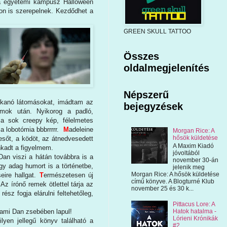
 a egyetemi kampusz Halloween
kon is szerepelnek. Kezdődhet a
GREEN SKULL TATTOO
Összes
oldalmegjelenítés
Népszerű
ukkanó látomásokat, imádtam az
bejegyzések
omok után. Nyikorog a padló,
 a sok creepy kép, félelmetes
a lobotómia bbbrrrrr.
M
adeleine
Morgan Rice: A
hősök küldetése
esőt, a ködöt, az átnedvesedett
A Maxim Kiadó
nkadt a figyelmem.
jóvoltából
Dan viszi a hátán továbbra is a
november 30-án
gy adag humort is a történetbe,
jelenik meg
Morgan Rice: A hősök küldetése
ire hallgat.
T
ermészetesen új
című könyve. A Blogturné Klub
Az írónő remek ötlettel tárja az
november 25 és 30 k...
ész fogja elárulni feltehetőleg,
Pittacus Lore: A
Hatok hatalma -
lami Dan zsebében lapul!
Lórieni Krónikák
lyen jellegű könyv található a
#2