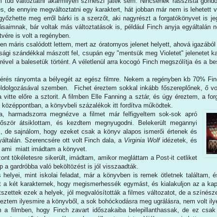
tud változtatni akármilyen színészi játék sem. Nincsenek rasszista gondol
s, de ennyire megváltoztatni egy karaktert, hát jobban már nem is lehetett 
őzhette meg erről bárki is a szerzőt, aki nagyrészt a forgatókönyvet is jeg
rásaimnak, bár voltak más változtatások is, például Finch anyja egyáltalán 
tvére is volt a regényben.
ben máris csalódott lettem, mert az óratornyos jelenet helyett, ahová igazából
sági szándékkal mászott fel, csupán egy "mentsük meg Violetet" jelenetet kap
érével a balesetük történt. A véletlenül arra kocogó Finch megszólítja és a
térés rányomta a bélyegét az egész filmre. Nekem a regényben kb 70% Finc
eldolgozásával szemben. Fichet éreztem sokkal inkább főszereplőnek, ő vol
vitte előre a sztorit. A filmben Elle Fanning a sztár, és úgy éreztem, a fo
t a középpontban, a könyvbeli százalékok itt fordítva működtek.
a, harmadszorra megnézve a filmet már felfigyeltem sok-sok apró
először átsiklottam, és kezdtem megnyugodni. Belekerült megannyi
l, de sajnálom, hogy ezeket csak a könyv alapos ismerői értenek és
általán. Szerencsére ott volt Finch dala, a
Virginia Wolf
idézetek, és
, ami miatt imádtam a könyvet.
ont tökéletesre sikerült, imádtam, amikor megláttam a Post-it cetliket
p a gardróbba való beköltözést is jól visszaadták.
s helyei, mint iskolai feladat, már a könyvben is remek ötletnek találtam, 
ret a két karakternek, hogy megismerhessék egymást, és kialakuljon az a ka
etszettek ezek a helyek, jól megvalósították a filmes változatot, de a színés
eztem ilyesmire a könyvből, a sok bohóckodásra meg ugrálásra, nem volt ily
a filmben, hogy Finch zavart időszakaiba belepillanthassak, de ez csak