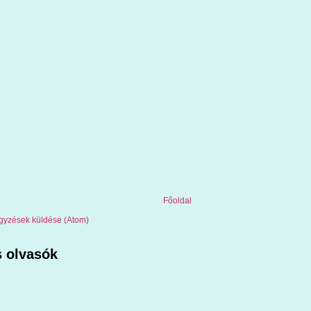
Főoldal
gyzések küldése (Atom)
 olvasók