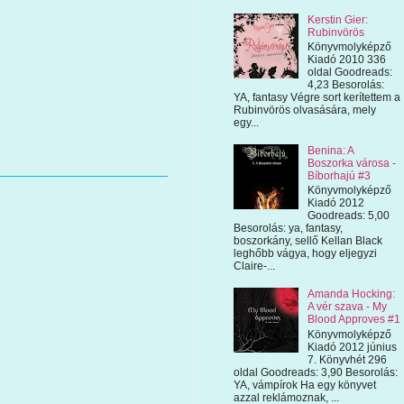
Kerstin Gier:
Rubinvörös
Könyvmolyképző
Kiadó 2010 336
oldal Goodreads:
4,23 Besorolás:
YA, fantasy Végre sort kerítettem a
Rubinvörös olvasására, mely
egy...
Benina: A
Boszorka városa -
Bíborhajú #3
Könyvmolyképző
Kiadó 2012
Goodreads: 5,00
Besorolás: ya, fantasy,
boszorkány, sellő Kellan Black
leghőbb vágya, hogy eljegyzi
Claire-...
Amanda Hocking:
A vér szava - My
Blood Approves #1
Könyvmolyképző
Kiadó 2012 június
7. Könyvhét 296
oldal Goodreads: 3,90 Besorolás:
YA, vámpírok Ha egy könyvet
azzal reklámoznak, ...