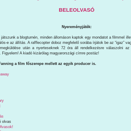
BELEOLVASÓ
Nyereményjáték:
 játszunk a blogturnén, minden állomáson kaptok egy mondatot a filmmel ille
lós-e az állítás. A rafflecopter doboz megfelelő sorába írjátok be az “igaz” va
 megküldése után a nyerteseknek 72 óra áll rendelkezésre válaszolni az 
. Figyelem! A kiadó kizárólag magyarországi címre postáz!
anning a film főszerepe mellett az egyik producer is.
veaway
ary
t
ás
i olvas
Olvasok!