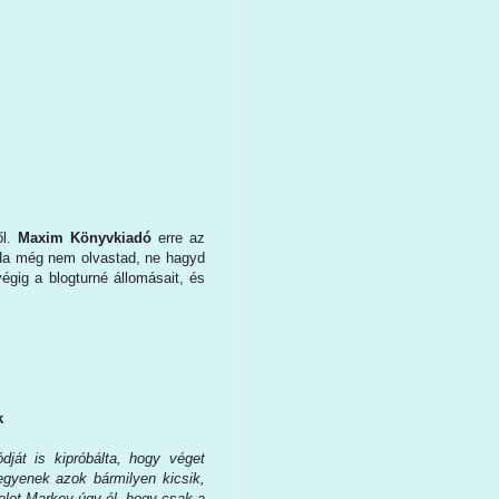
ől.
Maxim Könyvkiadó
erre az
. Ha még nem olvastad, ne hagyd
égig a blogturné állomásait, és
k
ját is kipróbálta, hogy véget
egyenek azok bármilyen kicsik,
let Markey úgy él, hogy csak a