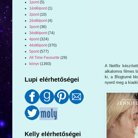
1pont
(5)
1ésfélpont
(1)
2pont
(10)
2ésfélpont
(4)
3pont
(36)
3ésfélpont
(74)
4pont
(324)
4ésfélpont
(370)
5pont
(577)
All Time Favourite
(29)
könyv
(1393)
A
Netflix
készítet
alkalomra filmes b
ki, a Blogturné b
Lupi elérhetőségei
nyerd meg a kiadó 
Kelly elérhetőségei