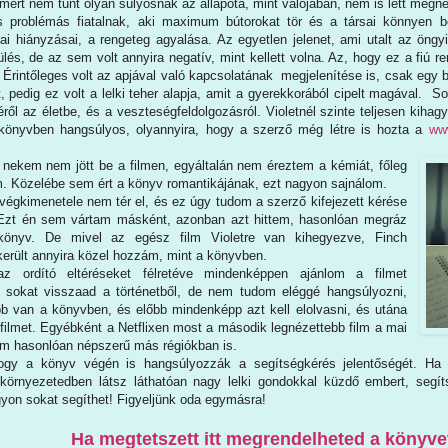
mert nem tűnt olyan súlyosnak az állapota, mint valójában, nem is lett megn
és problémás fiatalnak, aki maximum bútorokat tör és a társai könnyen b
lai hiányzásai, a rengeteg agyalása. Az egyetlen jelenet, ami utalt az öngy
lés, de az sem volt annyira negatív, mint kellett volna. Az, hogy ez a fiú 
 Érintőleges volt az apjával való kapcsolatának megjelenítése is, csak egy 
t, pedig ez volt a lelki teher alapja, amit a gyerekkorából cipelt magával. S
éről az életbe, és a veszteségfeldolgozásról. Violetnél szinte teljesen kihagyt
könyvben hangsúlyos, olyannyira, hogy a szerző még létre is hozta a
www
 nekem nem jött be a filmen, egyáltalán nem éreztem a kémiát, főleg
m. Közelébe sem ért a könyv romantikájának, ezt nagyon sajnálom.
végkimenetele nem tér el, és ez úgy tudom a szerző kifejezett kérése
. Ezt én sem vártam másként, azonban azt hittem, hasonlóan megráz
 könyv. De mivel az egész film Violetre van kihegyezve, Finch
erült annyira közel hozzám, mint a könyvben.
z ordító eltéréseket félretéve mindenképpen ajánlom a filmet
 sokat visszaad a történetből, de nem tudom eléggé hangsúlyozni,
b van a könyvben, és előbb mindenképp azt kell elolvasni, és utána
filmet. Egyébként a Netflixen most a második legnézettebb film a mai
m hasonlóan népszerű más régiókban is.
ogy a könyv végén is hangsúlyozzák a segítségkérés jelentőségét. Ha 
 környezetedben látsz láthatóan nagy lelki gondokkal küzdő embert, segí
gyon sokat segíthet! Figyeljünk oda egymásra!
Ha megtetszett itt megrendelheted a könyve