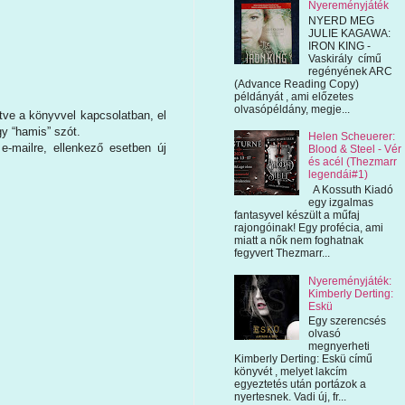
Nyereményjáték
NYERD MEG
JULIE KAGAWA:
IRON KING -
Vaskirály című
regényének ARC
(Advance Reading Copy)
példányát , ami előzetes
olvasópéldány, megje...
tve a könyvvel kapcsolatban, el
gy “hamis” szót.
Helen Scheuerer:
e-mailre, ellenkező esetben új
Blood & Steel - Vér
és acél (Thezmarr
legendái#1)
A Kossuth Kiadó
egy izgalmas
fantasyvel készült a műfaj
rajongóinak! Egy profécia, ami
miatt a nők nem foghatnak
fegyvert Thezmarr...
Nyereményjáték:
Kimberly Derting:
Eskü
Egy szerencsés
olvasó
megnyerheti
Kimberly Derting: Eskü című
könyvét , melyet lakcím
egyeztetés után portázok a
nyertesnek. Vadi új, fr...