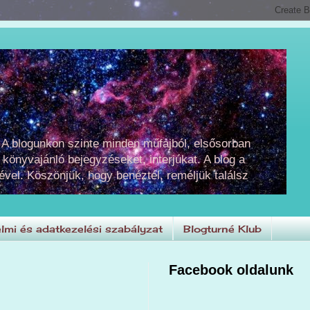
 A blogunkon szinte minden műfajból, elsősorban
 könyvajánló bejegyzéseket, interjúkat. A blog a
ével. Köszönjük, hogy benéztél, reméljük találsz
lmi és adatkezelési szabályzat
Blogturné Klub
Facebook oldalunk