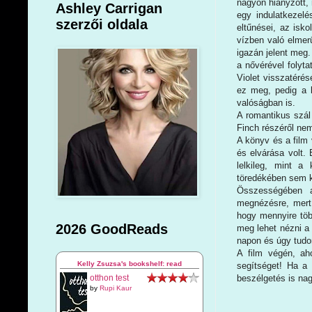
nagyon hiányzott, 
Ashley Carrigan
egy indulatkezel
szerzői oldala
eltűnései, az isko
vízben való elmerü
igazán jelent meg.
a nővérével folyta
Violet visszatérés
ez meg, pedig a 
valóságban is.
A romantikus szál
Finch részéről ne
A könyv és a film 
és elvárása volt
lelkileg, mint a
töredékében sem k
Összességében a
megnézésre, mert
hogy mennyire töb
2026 GoodReads
meg lehet nézni a 
napon és úgy tudo
A film végén, ah
Kelly Zsuzsa's bookshelf: read
segítséget! Ha a
beszélgetés is na
otthon test
by
Rupi Kaur