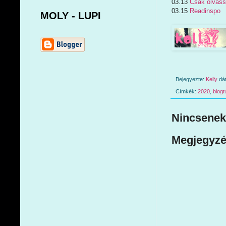
03.13
Csak olvass
03.15
Readinspo
MOLY - LUPI
Bejegyezte:
Kelly
dá
Címkék:
2020
,
blogt
Nincsenek
Megjegyzé