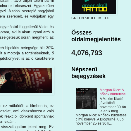
ataim, távol álljon tőlem bármi
volna ezt elcseszni. Egyszerűen
yzi. A többi szereplő nagyjából
nem szerepelt, és valójában egy
GREEN SKULL TATTOO
 egymástól függetlenül Violet és
Összes
tam, aki le akart ugrani arról a
 beszélgetésük során megmenti az
oldalmegjelenítés
h bipoláris betegsége állt 30%
4,076,793
t a motorja a történéseknek, ő
rgatókönyvet is az ő karakterére
Népszerű
bejegyzések
Morgan Rice: A
hősök küldetése
A Maxim Kiadó
jóvoltából
és ez működött a filmben is, ez
november 30-án
pcsolat, ami visszahozza a való
jelenik meg
Morgan Rice: A hősök küldetése
zek reakciói időnként spontánnak
című könyve. A Blogturné Klub
en vidám.
november 25 és 30 k...
 visszafogottan jelent meg. Ez