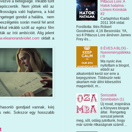
evezve a betegsége. Inkább tűnt
Pittacus Lore: A
Hatok hatalma -
epöccentik. Nem jöttek elő az
Lórieni Krónikák
ilkosságra való hajlamra, a kád
#2
rengeteget gondol a halálra, nem
Cartaphilus Kiadó
beszélgetés során merül fel amit
2011 304 oldal
Fordította: Illés Róbert
okkal inkább szólt az egész film
Goodreads: 4,16 Besorolás: YA,
ák az írói ambícióit. Alig jelent
sci-fi Pittacus Lore álnéven James
.eleanorandviolet.com
oldalt a
Frey és...
8 ÉVES A BLOG -
Nyereményjátékka
l !!!
Ma nyolc éve
nyitottam a blogot,
ebből az
alkalomból kerül sor erre a
bejegyzésre. Többször neki
akartam már állni kibeszélni
magamból, m...
Sorozatok
Szombaton (1)
Új rovat, inspirálva
hasonló gondjaid vannak, kérj
a Könyves blogok
ts neki. Sokszor egy hosszabb
által. Rengeteg
sorozat jelenik
meg, sőt, odáig jutottunk, hogy
már szinte ritkaságnak számít ...
t