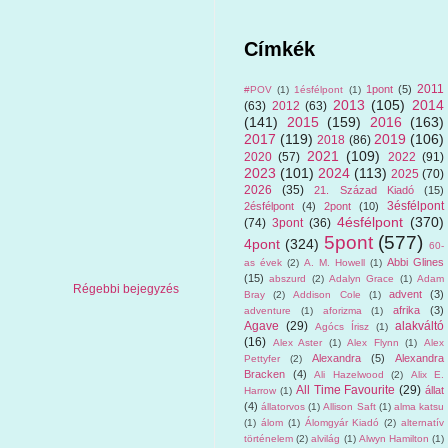
Címkék
2011
1pont
(5)
#POV
(1)
1ésfélpont
(1)
2013
(105)
2014
(63)
2012
(63)
(141)
2015
(159)
2016
(163)
2017
(119)
2019
(106)
2018
(86)
2021
(109)
2020
(57)
2022
(91)
2023
(101)
2024
(113)
2025
(70)
2026
(35)
21. Század Kiadó
(15)
3ésfélpont
2ésfélpont
(4)
2pont
(10)
4ésfélpont
(370)
(74)
3pont
(36)
5pont
(577)
4pont
(324)
60-
Abbi Glines
as évek
(2)
A. M. Howell
(1)
(15)
abszurd
(2)
Adalyn Grace
(1)
Adam
Régebbi bejegyzés
advent
(3)
Bray
(2)
Addison Cole
(1)
afrika
(3)
adventure
(1)
aforizma
(1)
Agave
(29)
alakváltó
Agócs Írisz
(1)
(16)
Alex Aster
(1)
Alex Flynn
(1)
Alex
Alexandra
(5)
Alexandra
Pettyfer
(2)
Bracken
(4)
Ali Hazelwood
(2)
Alix E.
All Time Favourite
(29)
állat
Harrow
(1)
(4)
állatorvos
(1)
Allison Saft
(1)
alma katsu
(1)
álom
(1)
Álomgyár Kiadó
(2)
alternatív
történelem
(2)
alvilág
(1)
Alwyn Hamilton
(1)