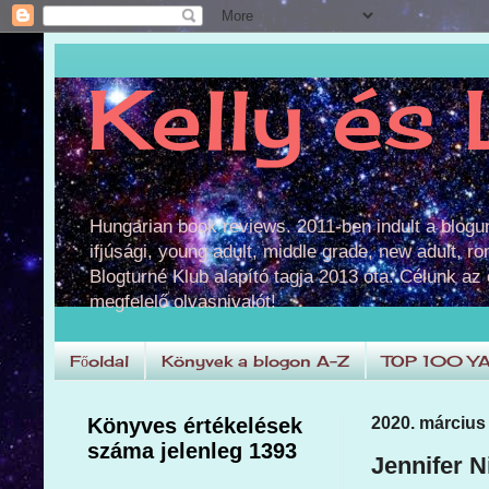
Kelly és 
Hungarian book reviews. 2011-ben indult a blog
ifjúsági, young adult, middle grade, new adult, r
Blogturné Klub alapító tagja 2013 óta. Célunk az
megfelelő olvasnivalót!
Főoldal
Könyvek a blogon A-Z
TOP 100 Y
Könyves értékelések
2020. március 
száma jelenleg 1393
Jennifer N