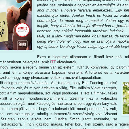
jövőbe néz, számolja a napokat az érettségiig, és azt 
ahol minden a nővére halálára emlékezteti. Egy hihe
mindkettőjük életét. Amikor Finch és Violet az órat
nem tudják, ki menti meg a másikat. Aztán egy isko
kapják, hogy fedezzék fel saját államukban a „termész
közösen egy sokkal fontosabb utazásra indulnak… 
talál, és a lány megismeri néha kicsit furcsa, de vicces
pedig eléri Violetnél, hogy már ne számolja a napoka
egy új életre. De ahogy Violet világa egyre inkább kiny
Ezen a blogturné állomáson a filmről lesz szó, m
már született bejegyzés, amit
ITT
olvashattok.
, hogy nekem a regény benne van az életem TOP 10 könyvébe, így baromir
t, amit én a könyv olvasása kapcsán éreztem. A történet és a karakter
zetes, hogy nagy elvárásaim voltak a mozival kapcsolatban.
ő dolog a szereplőválasztás. Azt tudtam, hogy Elle Fanning az első
ő favoritja volt, és milyen érdekes a világ, Elle vállalta Violet szerepét,
ott a film megvalósulása, sőt végül producere is lett a filmnek, teljes
 kiállt a könyv mondanivalója mellett. Szerintem ez a választás
ésére szolgál, mert külsőleg és habitusra is pont egy ilyen lány való
filmen nem jött vissza, hogy ő a baleset előtt menő pompomlány volt,
mel, ami azt sugallja, mindig is introvertált személyiség volt. Viszont
 őszintén szólva elsőre nem Justice Smith jutott eszembe, se
sokadszorra. Finch igazából magas, fehér bőrű, kék szemű srác a regény