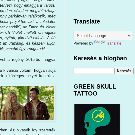
tervezi, hogy elhagyja a várost,
tetlen véletlen megváltoztatja
orony párkányán találkozik, még
Translate
lai projekten azt a feladatot
et csodáit”, de Finch és Violet
Finch Violet mellett önmagára
, nyitott, jókedvű oldalát. A fiú
t az utazásig, és készen álljon
Powered by
Translate
ílik, Finché úgy zsugorodik.
Keresés a blogban
ivel a regény 2015-ös magyar
a kíváncsi voltam, hogyan adja
ek különleges helyet kaptak a
GREEN SKULL
TATTOO
ben. Az olvasók így szerették