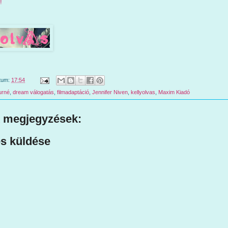
!
tum:
17:54
urné
,
dream válogatás
,
filmadaptáció
,
Jennifer Niven
,
kellyolvas
,
Maxim Kiadó
 megjegyzések:
s küldése