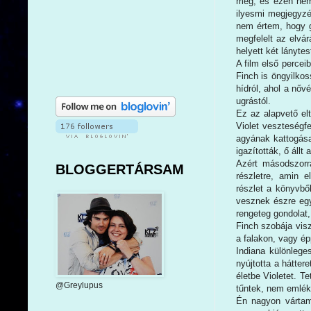
meg, és ezen nem 
ilyesmi megjegyzé
nem értem, hogy gy
megfelelt az elvá
helyett két lánytes
A film első percei
Finch is öngyilkos
hídról, ahol a nőv
ugrástól.
Ez az alapvető el
Violet veszteségf
agyának kattogása 
igazították, ő áll
Azért másodszorr
BLOGGERTÁRSAM
részletre, amin 
részlet a könyvbő
vesznek észre egy
rengeteg gondolat
Finch szobája visz
a falakon, vagy ép
Indiana különlege
nyújtotta a hátte
életbe Violetet. T
@Greylupus
tűntek, nem emlék
Én nagyon vártam 