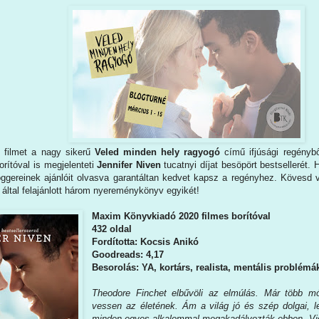
t filmet a nagy sikerű
Veled minden hely ragyogó
című ifjúsági regényb
orítóval is megjelenteti
Jennifer Niven
tucatnyi díjat besöpört bestsellerét
loggereinek ajánlóit olvasva garantáltan kedvet kapsz a regényhez. Kövesd v
által felajánlott három nyereménykönyv egyikét!
Maxim Könyvkiadó 2020 filmes borítóval
432 oldal
Fordította: Kocsis Anikó
Goodreads: 4,17
Besorolás: YA, kortárs, realista, mentális problémá
Theodore Finchet elbűvöli az elmúlás. Már több mód
vessen az életének. Ám a világ jó és szép dolgai, l
minden egyes alkalommal megakadályozták ebben. Vio