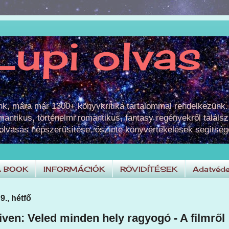
Lupi olvas
unk, mára már 1300+ könyvkritika tartalommal rendelkezünk.
omantikus, történelmi romantikus, fantasy regényekről találsz
 olvasás népszerűsítése, őszinte könyvértékelések segítség
A BOOK
INFORMÁCIÓK
RÖVIDÍTÉSEK
Adatvéde
9., hétfő
iven: Veled minden hely ragyogó - A filmről