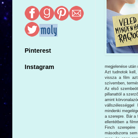
Pinterest
Instagram
megjelenése után 
Azt tudnotok kell
vissza a film az
szívemben, termés
Az első szembeötl
pillanattól a szerz
amint körvonalazód
vállszélességgel
mindenki megeléged
a szerepre. Bár a 
ellentétben a film
Finch szerepére
másodszorra sem 