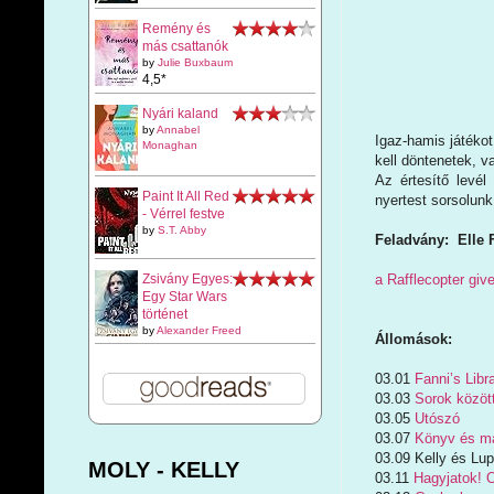
Remény és
más csattanók
by
Julie Buxbaum
4,5*
Nyári kaland
by
Annabel
Igaz-hamis játékot
Monaghan
kell döntenetek, va
Az értesítő levél
Paint It All Red
nyertest sorsolunk
- Vérrel festve
by
S.T. Abby
Feladvány: Elle F
a Rafflecopter gi
Zsivány Egyes:
Egy Star Wars
történet
by
Alexander Freed
Állomások:
03.01
Fanni’s Libr
03.03
Sorok közöt
03.05
Utószó
03.07
Könyv és m
03.09 Kelly és Lup
MOLY - KELLY
03.11
Hagyjatok! 