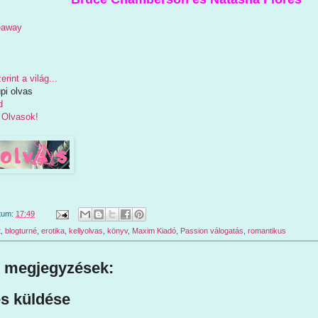
veaway
rint a világ...
upi olvas
d
 Olvasok!
tum:
17:49
t
,
blogturné
,
erotika
,
kellyolvas
,
könyv
,
Maxim Kiadó
,
Passion válogatás
,
romantikus
 megjegyzések:
s küldése