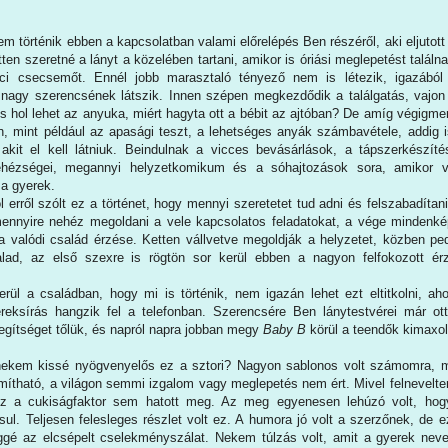
 történik ebben a kapcsolatban valami előrelépés Ben részéről, aki eljutott
en szeretné a lányt a közelében tartani, amikor is óriási meglepetést találn
pici csecsemőt. Ennél jobb marasztaló tényező nem is létezik, igazából
nagy szerencsének látszik. Innen szépen megkezdődik a találgatás, vajo
s hol lehet az anyuka, miért hagyta ott a bébit az ajtóban? De amíg végigm
n, mint például az apasági teszt, a lehetséges anyák számbavétele, addig i
akit el kell látniuk. Beindulnak a vicces bevásárlások, a tápszerkészít
ehézségei, megannyi helyzetkomikum és a sóhajtozások sora, amikor v
 a gyerek.
 erről szólt ez a történet, hogy mennyi szeretetet tud adni és felszabadítan
ennyire nehéz megoldani a vele kapcsolatos feladatokat, a vége mindenk
a valódi család érzése. Ketten vállvetve megoldják a helyzetet, közben pe
alad, az első szexre is rögtön sor kerül ebben a nagyon felfokozott ér
rül a családban, hogy mi is történik, nem igazán lehet ezt eltitkolni, ah
reksírás hangzik fel a telefonban. Szerencsére Ben lánytestvérei már o
gítséget tőlük, és napról napra jobban megy
Baby B
körül a teendők kimaxo
 nekem kissé nyögvenyelős ez a sztori? Nagyon sablonos volt számomra, 
mítható, a világon semmi izgalom vagy meglepetés nem ért. Mivel felnevelt
z a cukiságfaktor sem hatott meg. Az meg egyenesen lehúzó volt, ho
sul. Teljesen felesleges részlet volt ez. A humora jó volt a szerzőnek, de 
ggé az elcsépelt cselekményszálat. Nekem túlzás volt, amit a gyerek neve