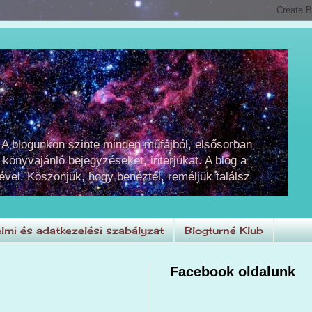
 A blogunkon szinte minden műfajból, elsősorban
 könyvajánló bejegyzéseket, interjúkat. A blog a
ével. Köszönjük, hogy benéztél, reméljük találsz
lmi és adatkezelési szabályzat
Blogturné Klub
Facebook oldalunk