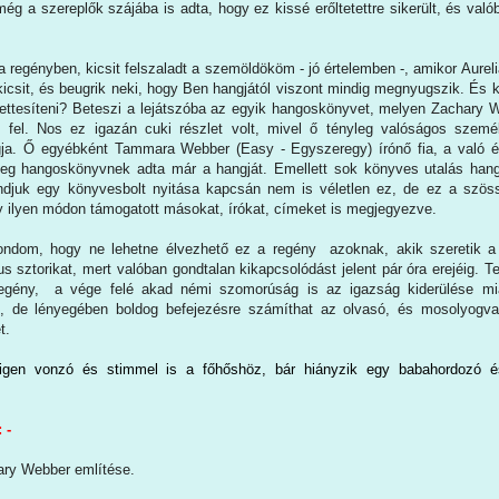
ég a szereplők szájába is adta, hogy ez kissé erőltetettre sikerült, és való
a regényben, kicsit felszaladt a szemöldököm - jó értelemben -, amikor Aurel
a kicsit, és beugrik neki, hogy Ben hangjától viszont mindig megnyugszik. És k
lyettesíteni? Beteszi a lejátszóba az egyik hangoskönyvet, melyen Zachary 
k fel. Nos ez igazán cuki részlet volt, mivel ő tényleg valóságos szem
ja. Ő egyébként Tammara Webber (Easy - Egyszeregy) írónő fia, a való é
eg hangoskönyvnek adta már a hangját. Emellett sok könyves utalás hang
ndjuk egy könyvesbolt nyitása kapcsán nem is véletlen ez, de ez a szös
y ilyen módon támogatott másokat, írókat, címeket is megjegyezve.
ndom, hogy ne lehetne élvezhető ez a regény azoknak, akik szeretik a
us sztorikat, mert valóban gondtalan kikapcsolódást jelent pár óra erejéig. T
gény, a vége felé akad némi szomorúság is az igazság kiderülése mi
, de lényegében boldog befejezésre számíthat az olvasó, és mosolyogva
t.
 igen vonzó és stimmel is a főhőshöz, bár hiányzik egy babahordozó 
 -
ry Webber említése.