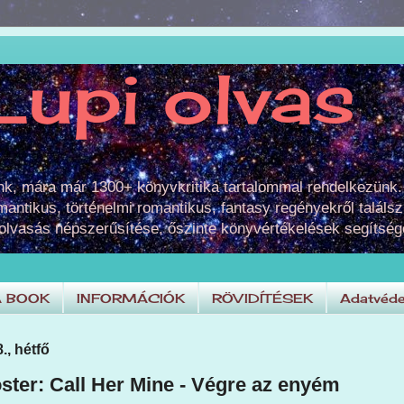
Lupi olvas
unk, mára már 1300+ könyvkritika tartalommal rendelkezünk.
omantikus, történelmi romantikus, fantasy regényekről találsz
 olvasás népszerűsítése, őszinte könyvértékelések segítség
A BOOK
INFORMÁCIÓK
RÖVIDÍTÉSEK
Adatvéde
., hétfő
ster: Call Her Mine - Végre az enyém