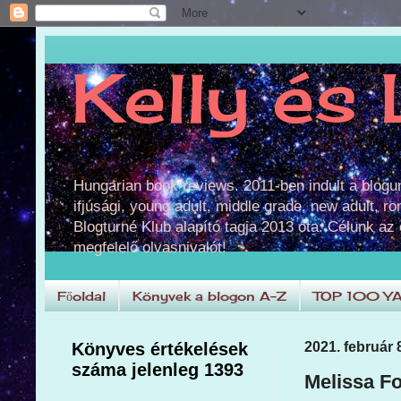
Kelly és 
Hungarian book reviews. 2011-ben indult a blog
ifjúsági, young adult, middle grade, new adult, r
Blogturné Klub alapító tagja 2013 óta. Célunk az
megfelelő olvasnivalót!
Főoldal
Könyvek a blogon A-Z
TOP 100 Y
Könyves értékelések
2021. február 8
száma jelenleg 1393
Melissa Fo