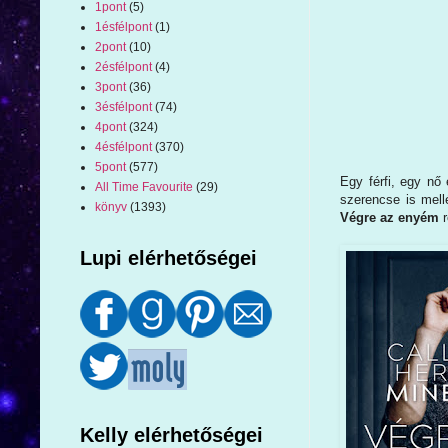
1pont
(5)
1ésfélpont
(1)
2pont
(10)
2ésfélpont
(4)
3pont
(36)
3ésfélpont
(74)
4pont
(324)
4ésfélpont
(370)
5pont
(577)
Egy férfi, egy nő
All Time Favourite
(29)
szerencse is mellé
könyv
(1393)
Végre az enyém
Lupi elérhetőségei
Kelly elérhetőségei