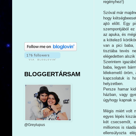
regényhez!)
Szóval már majdnem
hogy kétségbeesett
ajtó előtt. Egy 
szempontjából ez 
az apuka, és mégi
a kötelező körökö
van a pici baba, 
tisztába tevés n
elégedetten alszik
Szerintem igazából
baba, legyen bárm
lélekemelő öröm, 
BLOGGERTÁRSAM
kapcsolatuk is h
helyzetben.
Persze hamar kide
házban, vagy gye
úgyhogy kapnak se
Mégis miért volt
egyes lépés kiszá
két csecsemőt, e
@Greylupus
milliomos is ráadá
ellensúlyozta elé