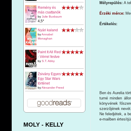
Mélyrepülés:
A te
Remény és
más csattanók
Érzéki mérce:
Meg
by
Julie Buxbaum
4,5*
Értékelés:
Nyári kaland
by
Annabel
Monaghan
Paint It All Red
- Vérrel festve
by
S.T. Abby
Zsivány Egyes:
Egy Star Wars
történet
by
Alexander Freed
Ben és Aurelia tör
turné minden áll
könyvének főszere
szerzőjének nevét
Ne feledjétek, a b
e-mailben értesítj
MOLY - KELLY