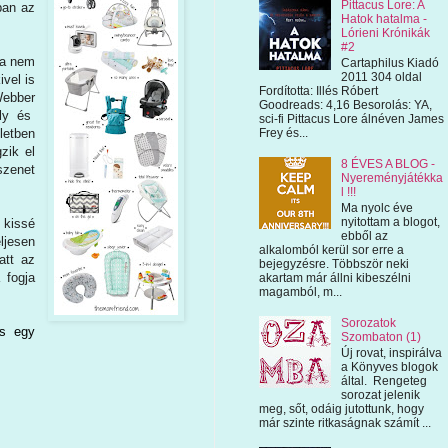
Pittacus Lore: A
ban az
Hatok hatalma -
Lórieni Krónikák
#2
ia nem
Cartaphilus Kiadó
2011 304 oldal
ivel is
Fordította: Illés Róbert
Webber
Goodreads: 4,16 Besorolás: YA,
ély és
sci-fi Pittacus Lore álnéven James
letben
Frey és...
zik el
8 ÉVES A BLOG -
szenet
Nyereményjátékka
l !!!
Ma nyolc éve
nyitottam a blogot,
 kissé
ebből az
eljesen
alkalomból kerül sor erre a
att az
bejegyzésre. Többször neki
 fogja
akartam már állni kibeszélni
magamból, m...
Sorozatok
és egy
Szombaton (1)
Új rovat, inspirálva
a Könyves blogok
által. Rengeteg
sorozat jelenik
meg, sőt, odáig jutottunk, hogy
már szinte ritkaságnak számít ...