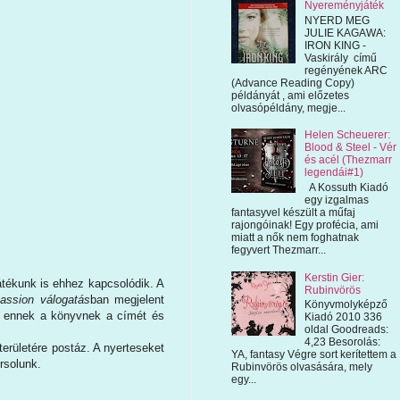
Nyereményjáték
NYERD MEG
JULIE KAGAWA:
IRON KING -
Vaskirály című
regényének ARC
(Advance Reading Copy)
példányát , ami előzetes
olvasópéldány, megje...
Helen Scheuerer:
Blood & Steel - Vér
és acél (Thezmarr
legendái#1)
A Kossuth Kiadó
egy izgalmas
fantasyvel készült a műfaj
rajongóinak! Egy profécia, ami
miatt a nők nem foghatnak
fegyvert Thezmarr...
Kerstin Gier:
átékunk is ehhez kapcsolódik. A
Rubinvörös
assion válogatás
ban megjelent
Könyvmolyképző
ok ennek a könyvnek a címét és
Kiadó 2010 336
oldal Goodreads:
4,23 Besorolás:
erületére postáz. A nyerteseket
YA, fantasy Végre sort kerítettem a
rsolunk.
Rubinvörös olvasására, mely
egy...