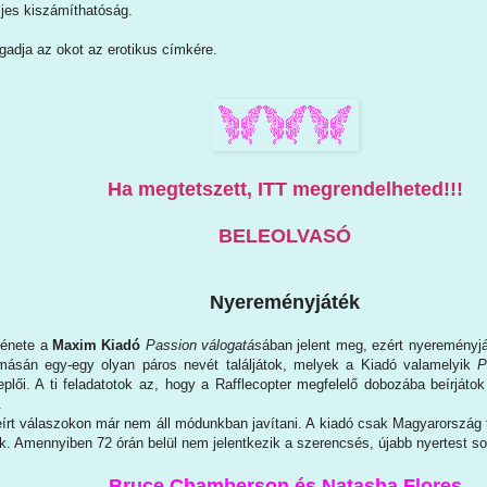
ljes kiszámíthatóság.
adja az okot az erotikus címkére.
Ha megtetszett, ITT megrendelheted!!!
BELEOLVASÓ
Nyereményjáték
ténete a
Maxim Kiadó
Passion válogatás
ában jelent meg, ezért nyereményj
omásán egy-egy olyan páros nevét találjátok, melyek a Kiadó valamelyik
P
plői. A ti feladatotok az, hogy a Rafflecopter megfelelő dobozába beírját
.
eírt válaszokon már nem áll módunkban javítani. A kiadó csak Magyarország t
ük. Amennyiben 72 órán belül nem jelentkezik a szerencsés, újabb nyertest so
Bruce Chamberson és Natasha Flores