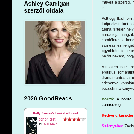
művelt a szerző, m
Ashley Carrigan
is.
szerzői oldala
Volt egy flash-em 
tudja elcsitítani 
tudná hirtelen he
narrációja hangzi
csodálatos a hang
színész és renget
egyébként is, mo
bejött nekem, hog
Azt azért nem mo
erotikus, romantik
drámamentes a re
édesanya vonalán
becsukni a könyve
2026 GoodReads
Borító:
A borító
cumisüveg
.
Kelly Zsuzsa's bookshelf: read
Kedvenc karakter:
otthon test
by
Rupi Kaur
Szárnyalás:
Zacha