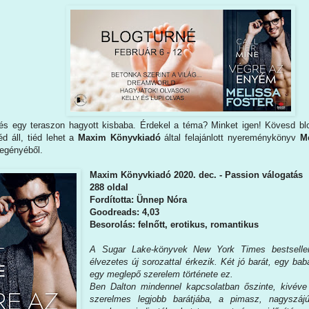
 és egy teraszon hagyott kisbaba. Érdekel a téma? Minket igen! Kövesd blo
d áll, tiéd lehet a
Maxim Könyvkiadó
által felajánlott nyereménykönyv
Me
regényéből.
Maxim Könyvkiadó 2020. dec. - Passion válogatás
288 oldal
Fordította: Ünnep Nóra
Goodreads: 4,03
Besorolás: felnőtt, erotikus, romantikus
A ​Sugar Lake-könyvek New York Times bestseller
élvezetes új sorozattal érkezik. Két jó barát, egy ba
egy meglepő szerelem története ez.
Ben Dalton mindennel kapcsolatban őszinte, kivéve
szerelmes legjobb barátjába, a pimasz, nagyszáj