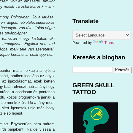
sosem volt az erőssége. Amikor
ogy másik városba költözik – ami
rmony Pointe-ban. Jó a lakása,
Translate
en dögös, elköteleződésfóbiás
köpésnyire van tőle. Talán végre
 és továbbléphet.
 tornácán – egy kisbabát, aki
Powered by
Translate
ogy támogassa. Egyikük sem tud
gba, mely tele van szeretettel,
a képbe kerülhet… csak épp nem
Keresés a blogban
ponton máris felkapja a fejét a
özött, amiben legalább az egyik
m az igazolásomat, ezek ketten
GREEN SKULL
 talán elveszítheti a lányt egy
TATTOO
tratéga, a gondosan és pontosan
ölti, közös programokra járnak a
ik semmi köztük. De a lány most
. Mert igencsak unja már, hogy
z első lépést.
 miatt. Egyszerűen nem tudtam
Firth párjaként. Na de vissza a