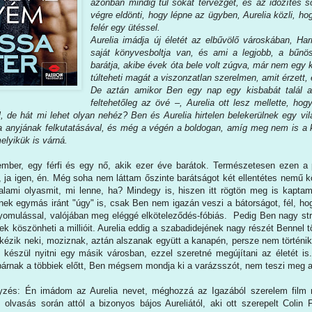
azonban mindig túl sokat tervezget, és az időzítés 
végre eldönti, hogy lépne az ügyben, Aurelia közli, h
felér egy ütéssel.
Aurelia imádja új életét az elbűvölő városkában, Ha
saját könyvesboltja van, és ami a legjobb, a bűnös
barátja, akibe évek óta bele volt zúgva, már nem egy 
túlteheti magát a viszonzatlan szerelmen, amit érzett,
De aztán amikor Ben egy nap egy kisbabát talál a
feltehetőleg az övé –, Aurelia ott lesz mellette, h
 de hát mi lehet olyan nehéz? Ben és Aurelia hirtelen belekerülnek egy vilá
a anyjának felkutatásával, és még a végén a boldogan, amíg meg nem is 
elyikük is várná.
 ember, egy férfi és egy nő, akik ezer éve barátok. Természetesen ezen a 
, ja igen, én. Még soha nem láttam őszinte barátságot két ellentétes nemű k
alami olyasmit, mi lenne, ha? Mindegy is, hiszen itt rögtön meg is kapta
ek egymás iránt "úgy" is, csak Ben nem igazán veszi a bátorságot, fél, hogy
 nyomulással, valójában meg eléggé elköteleződés-fóbiás. Pedig Ben nagy s
ek köszönheti a millióit. Aurelia eddig a szabadidejének nagy részét Bennel t
skézik neki, moziznak, aztán alszanak együtt a kanapén, persze nem történ
 készül nyitni egy másik városban, ezzel szeretné megújítani az életét is
párnak a többiek előtt, Ben mégsem mondja ki a varázsszót, nem teszi meg a
gyzés: Én imádom az Aurelia nevet, méghozzá az Igazából szerelem film
z olvasás során attól a bizonyos bájos Aureliától, aki ott szerepelt Colin 