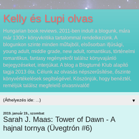
Kelly és Lupi olvas
Hungarian book reviews. 2011-ben indult a blogunk, mára
már 1300+ könyvkritika tartalommal rendelkezünk. A
blogunkon szinte minden műfajból, elsősorban ifjúsági,
young adult, middle grade, new adult, romantikus, történelmi
romantikus, fantasy regényekről találsz könyvajánló
bejegyzéseket, interjúkat. A blog a Blogturné Klub alapító
tagja 2013 óta. Célunk az olvasás népszerűsítése, őszinte
könyvértékelések segítségével. Köszönjük, hogy benéztél,
reméljük találsz megfelelő olvasnivalót!
▼
2019. január 19., szombat
Sarah J. Maas: Tower of Dawn - A
hajnal tornya (Üvegtrón #6)