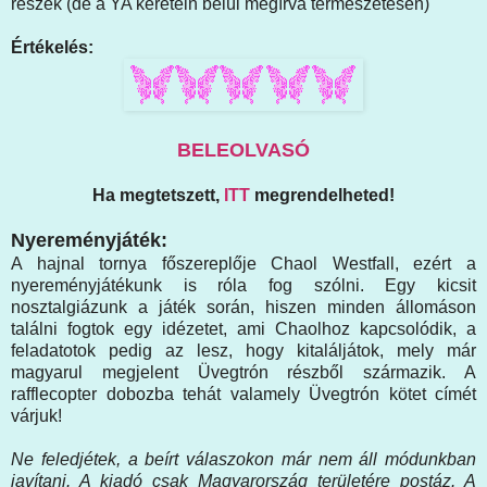
részek (de a YA keretein belül megírva természetesen)
Értékelés:
BELEOLVASÓ
Ha megtetszett,
ITT
megrendelheted!
Nyereményjáték:
A hajnal tornya főszereplője Chaol Westfall, ezért a
nyereményjátékunk is róla fog szólni. Egy kicsit
nosztalgiázunk a játék során, hiszen minden állomáson
találni fogtok egy idézetet, ami Chaolhoz kapcsolódik, a
feladatotok pedig az lesz, hogy kitaláljátok, mely már
magyarul megjelent Üvegtrón részből származik. A
rafflecopter dobozba tehát valamely Üvegtrón kötet címét
várjuk!
Ne feledjétek, a beírt válaszokon már nem áll módunkban
javítani. A kiadó csak Magyarország területére postáz. A