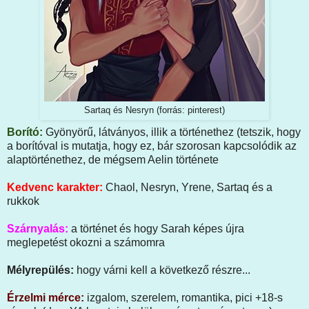
Sartaq és Nesryn (forrás: pinterest)
Borító:
Gyönyörű, látványos, illik a történethez (tetszik, hogy
a borítóval is mutatja, hogy ez, bár szorosan kapcsolódik az
alaptörténethez, de mégsem Aelin története
Kedvenc karakter:
Chaol, Nesryn, Yrene, Sartaq és a
rukkok
Szárnyalás:
a történet és hogy Sarah képes újra
meglepetést okozni a számomra
Mélyrepülés:
hogy várni kell a következő részre...
Érzelmi mérce:
izgalom, szerelem, romantika, pici +18-s