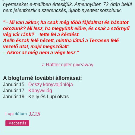
nyerteseket e-mailben értesítjük. Amennyiben 72 órán belül
nem jelentkezik a szerencsés, újabb nyertest sorsolunk.
"– Mi van akkor, ha csak még több fájdalmat és bánatot
okozunk? Mi lesz, ha megyünk előre, és csak a szörnyű
vég vár ránk? – tette fel a kérdést.
Aelin észak felé nézett, mintha látná a Terrasen felé
vezető utat, majd megszólalt:
– Akkor az még nem a vége lesz."
a Rafflecopter giveaway
A blogturné további állomásai:
Január 15 -
Deszy könyvajánlója
Január 17 -
Könyvvilág
Január 19 - Kelly és Lupi olvas
Lupi
dátum:
17:25
Megosztás