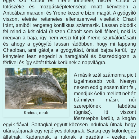
egyik szál Chaol és Yrene története, hiszen Chaol a
tolószéke és mozgásképtelensége miatt kénytelen a
Anticában maradni és Yrene kezeire bízni magát. A gyógyító
viszont eleinte rettenetes ellenszenvvel viseltetik Chaol
iránt, amiből rengeteg konfliktus származik. Lassan oldódik
fel mind a két oldal (hiszen Chaolt sem kell félteni, neki is
megvan a baja, így nem veszi túl jól Yrene szurkálódásait)
és ahogy a gyógyító lassan rádöbben, hogy mi lappang
Chaolban, ami gátolja a gyógyítást, óriási bajba kerül, így
kénytelen lesz engedni a haragjából és összedolgozni a
férfivel és így sötét titkok kerülnek a napvilágra.
A másik szál számomra picit
izgalmasabb volt. Nesryn
nekem eddig sosem tűnt fel,
mondjuk Aelin mellett nehéz
bármilyen másik női
szereplőnek labdába
rúgnia:). Itt viszont
Kadara, a ruk
főszerepbe került, a kagán
egyik fiával, Sartaqkal együtt közösen indulnak útnak, hogy
utánajárjanak egy rejtélyes dolognak. Sartaq egy különleges
állatnak, Kadarának, a ruknak a gazdája - ezeket én