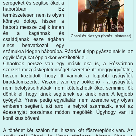
seregeket és segítse őket a
háborúban. Ez
természetesen nem is olyan
könnyű dolog, hiszen a
háború messze zajlik innen
és a kagánnak és
Chaol és Nesryn (forrás: pinterest)
családjának esze ágában
sincs beavatkozni egy
számukra idegen háborúba. Ráadásul épp gyászolnak is, az
egyik lányukat épp akkor veszítették el.
Chaolnak persze van egy másik oka is, a Résvárban
szerzett mozgásképtelenségét szeretné itt meggyógyíttatni,
hiszen köztudott, hogy itt vannak a legjobb gyógyítók
birodalomszerte. Viszont van egy bökkenő - a gyógyítók
nem befolyásolhatóak, nem kötelezhetik őket semmire, ők
döntik el, hogy kinek segítenek és kinek nem. A legjobb
gyógyító, Yrene pedig egyáltalán nem szeretne egy olyan
emberen segíteni, aki arról a helyről származik, ahol az
édesanyját borzalmas módon megölték. Úgyhogy van itt
konfliktus bőven!
A történet két szálon fut, hiszen két főszereplőnk van. Az