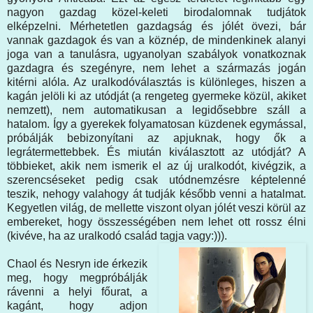
nagyon gazdag közel-keleti birodalomnak tudjátok
elképzelni. Mérhetetlen gazdagság és jólét övezi, bár
vannak gazdagok és van a köznép, de mindenkinek alanyi
joga van a tanulásra, ugyanolyan szabályok vonatkoznak
gazdagra és szegényre, nem lehet a származás jogán
kitérni alóla. Az uralkodóválasztás is különleges, hiszen a
kagán jelöli ki az utódját (a rengeteg gyermeke közül, akiket
nemzett), nem automatikusan a legidősebbre száll a
hatalom. Így a gyerekek folyamatosan küzdenek egymással,
próbálják bebizonyítani az apjuknak, hogy ők a
legrátermettebbek. És miután kiválasztott az utódját? A
többieket, akik nem ismerik el az új uralkodót, kivégzik, a
szerencséseket pedig csak utódnemzésre képtelenné
teszik, nehogy valahogy át tudják később venni a hatalmat.
Kegyetlen világ, de mellette viszont olyan jólét veszi körül az
embereket, hogy összességében nem lehet ott rossz élni
(kivéve, ha az uralkodó család tagja vagy:))).
Chaol és Nesryn ide érkezik
meg, hogy megpróbálják
rávenni a helyi főurat, a
kagánt, hogy adjon