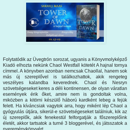
Folytatódik az Üvegtrón sorozat, ugyanis a Könyvmolyképző
Kiadó elhozta nekünk Chaol Westfall kötetét A hajnal tornya
címmel. A könyvben azonban nemcsak Chaollal, hanem sok
más új szereplővel is találkozhattok, akik rengeteg
veszélyes kalandba keverednek. Chaol és Nesryn
szövetségeseket keres a déli kontinensen, de olyan váratlan
események érik őket, amire nem is gondoltak volna,
miközben a kitörni készülő háború kardként lebeg a fejük
felett. Ha kíváncsiak vagytok arra, hogy miként lép Chaol a
gyógyulás útjára, sikerül-e szövetségeseket találniuk, kik az
új szereplők, akik fenekestül felforgatják a főszereplőink
életét, akkor tartsatok a turné 3 bloggerével, és játsszatok a
nyereménykönyvért.