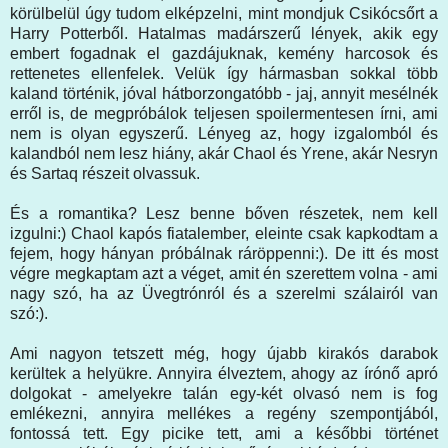
körülbelül úgy tudom elképzelni, mint mondjuk Csikócsőrt a
Harry Potterből. Hatalmas madárszerű lények, akik egy
embert fogadnak el gazdájuknak, kemény harcosok és
rettenetes ellenfelek. Velük így hármasban sokkal több
kaland történik, jóval hátborzongatóbb - jaj, annyit mesélnék
erről is, de megpróbálok teljesen spoilermentesen írni, ami
nem is olyan egyszerű. Lényeg az, hogy izgalomból és
kalandból nem lesz hiány, akár Chaol és Yrene, akár Nesryn
és Sartaq részeit olvassuk.
És a romantika? Lesz benne bőven részetek, nem kell
izgulni:) Chaol kapós fiatalember, eleinte csak kapkodtam a
fejem, hogy hányan próbálnak ráröppenni:). De itt és most
végre megkaptam azt a véget, amit én szerettem volna - ami
nagy szó, ha az Üvegtrónról és a szerelmi szálairól van
szó:).
Ami nagyon tetszett még, hogy újabb kirakós darabok
kerültek a helyükre. Annyira élveztem, ahogy az írónő apró
dolgokat - amelyekre talán egy-két olvasó nem is fog
emlékezni, annyira mellékes a regény szempontjából,
fontossá tett. Egy picike tett, ami a későbbi történet