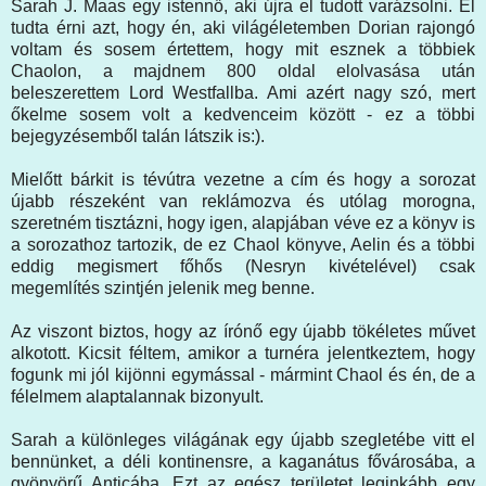
Sarah J. Maas egy istennő, aki újra el tudott varázsolni. El
tudta érni azt, hogy én, aki világéletemben Dorian rajongó
voltam és sosem értettem, hogy mit esznek a többiek
Chaolon, a majdnem 800 oldal elolvasása után
beleszerettem Lord Westfallba. Ami azért nagy szó, mert
őkelme sosem volt a kedvenceim között - ez a többi
bejegyzésemből talán látszik is:).
Mielőtt bárkit is tévútra vezetne a cím és hogy a sorozat
újabb részeként van reklámozva és utólag morogna,
szeretném tisztázni, hogy igen, alapjában véve ez a könyv is
a sorozathoz tartozik, de ez Chaol könyve, Aelin és a többi
eddig megismert főhős (Nesryn kivételével) csak
megemlítés szintjén jelenik meg benne.
Az viszont biztos, hogy az írónő egy újabb tökéletes művet
alkotott. Kicsit féltem, amikor a turnéra jelentkeztem, hogy
fogunk mi jól kijönni egymással - mármint Chaol és én, de a
félelmem alaptalannak bizonyult.
Sarah a különleges világának egy újabb szegletébe vitt el
bennünket, a déli kontinensre, a kaganátus fővárosába, a
gyönyörű Anticába. Ezt az egész területet leginkább egy