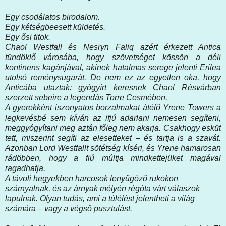
Egy csodálatos birodalom.
Egy kétségbeesett küldetés.
Egy ősi titok.
Chaol Westfall és Nesryn Faliq azért érkezett Antica
tündöklő városába, hogy szövetséget kössön a déli
kontinens kagánjával, akinek hatalmas serege jelenti Erilea
utolsó reménysugarát. De nem ez az egyetlen oka, hogy
Anticába utaztak: gyógyírt keresnek Chaol Résvárban
szerzett sebeire a legendás Torre Cesmében.
A gyerekként iszonyatos borzalmakat átélő Yrene Towers a
legkevésbé sem kíván az ifjú adarlani nemesen segíteni,
meggyógyítani meg aztán főleg nem akarja. Csakhogy esküt
tett, miszerint segíti az elesetteket – és tartja is a szavát.
Azonban Lord Westfallt sötétség kíséri, és Yrene hamarosan
rádöbben, hogy a fiú múltja mindkettejüket magával
ragadhatja.
A távoli hegyekben harcosok lenyűgöző rukokon
szárnyalnak, és az árnyak mélyén régóta várt válaszok
lapulnak. Olyan tudás, ami a túlélést jelentheti a világ
számára – vagy a végső pusztulást.