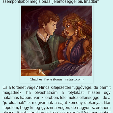
szempontjából mégis óriási jelentőséggel bír. Imádtam.
Chaol és Yrene (forrás: instazu.com)
És a történet vége? Nincs kifejezetten függővége, de bármit
megadnék, ha olvashatnám a folytatást, hiszen egy
hatalmas háború van kitörőben, félelmetes ellenséggel, de a
"jó oldalnak" is megvannak a saját kemény ütőkártyái. Bár
tippelem, hogy ki fog győzni a végén, de nagyon szeretném
olvasni Sarah írásában ezt az összecsapást! (és még többet