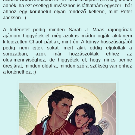
adnék, ha ezt esetleg filmvásznon is láthatnám egyszer - bár
ahhoz egy körülbelül olyan rendező kellene, mint Peter
Jackson...)
A történetet pedig minden Sarah J. Maas rajongónak
ajánlom, higgyétek el, még azok is imádni fogják, akik nem
kifejezetten Chaol pártiak, mint én! A könyv hosszúságáról
pedig nem ejtek sokat, mert akik eddig eljutottak a
sorozatban, azok már hozzászoktak ehhez az
oldalmennyiséghez, de higgyétek el, hogy nincs benne
üresjárat, minden oldalra, minden szóra szükség van ehhez
a történethez. :)