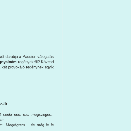
ét darabja a Passion válogatás
gnyalnám
regényekről? Kövesd
a két provokáló regénynek egyik
c-lit
mit senki nem mer megszegni…
em.
em. Megrágtam… és még le is