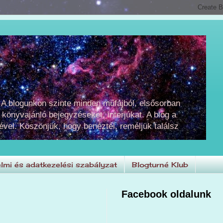
 A blogunkon szinte minden műfajból, elsősorban
 könyvajánló bejegyzéseket, interjúkat. A blog a
ével. Köszönjük, hogy benéztél, reméljük találsz
lmi és adatkezelési szabályzat
Blogturné Klub
Facebook oldalunk