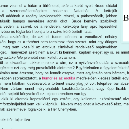
mor viszi el a hátán a történetet, akár a karót nyelt Bruce oldalát
a szerencsétlenségekre hajlamos Natashát. A kettejük
ból adódnak a regény legviccesebb részei, a párbeszédeik, jobban
tásaik hangos nevetésre adnak okot. Bruce kemény szabályok
ja védeni a szívét, de a rendetlen, kelekótya lány apró lépésekkel
ívébe és téglánként bontja le a szíve köré épített falat.
ma szakértője, de azt el tudom dönteni a vonatkozó néhány
án, hogy ez a történet nem tartalmaz több szexet, mint egy átlagos
, meg sem közelíti az erotikus címkével rendelkező regényekben
get. Hiányérzet azért nem alakult ki bennem, kaptam eleget így is, és minden
agy
szürke féle
jelenetet nem kellett olvasnom.
rül az olvasóban, akkor mire ez a cím, ez a nyilvánvaló utalás a szexuáli
gfejelte ezt egy még provokálóbb alcímmel? Egyértelműen a figyelemfelkelté
ltalán nem éreztem, hogy be lennék csapva, mert egyáltalán nem bántam, h
őképpen szórakoztatott, a
humor és az erotika
megfelelően kiegészítették eg
n nem találtam kivetnivalót, a történet viszonylag jól volt felépítve, bár abs
. Nem vártam ennél mélyrehatóbb karakterábrázolást, vagy épp líraibb
etét sejtető könyveknél ez teljesen rendben van így.
 akik ki akarnak kapcsolódni egy estére, egy kellemes, szórakoztató o
fortzónájukból sem kell kilépniük. Nekem meg jöhet a következő rész, mely
ak szerelmével foglalkozik, a Her Cherry-ben.
elkeltés teljesítve.