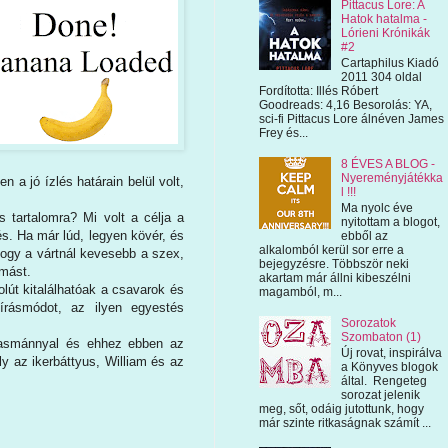
Pittacus Lore: A
Hatok hatalma -
Lórieni Krónikák
#2
Cartaphilus Kiadó
2011 304 oldal
Fordította: Illés Róbert
Goodreads: 4,16 Besorolás: YA,
sci-fi Pittacus Lore álnéven James
Frey és...
8 ÉVES A BLOG -
Nyereményjátékka
 a jó ízlés határain belül volt,
l !!!
Ma nyolc éve
s tartalomra? Mi volt a célja a
nyitottam a blogot,
s. Ha már lúd, legyen kövér, és
ebből az
alkalomból kerül sor erre a
ogy a vártnál kevesebb a szex,
bejegyzésre. Többször neki
ymást.
akartam már állni kibeszélni
zolút kitalálhatóak a csavarok és
magamból, m...
 írásmódot, az ilyen egyestés
Sorozatok
Szombaton (1)
lvasmánnyal és ehhez ebben az
Új rovat, inspirálva
 az ikerbáttyus, William és az
a Könyves blogok
által. Rengeteg
sorozat jelenik
meg, sőt, odáig jutottunk, hogy
már szinte ritkaságnak számít ...