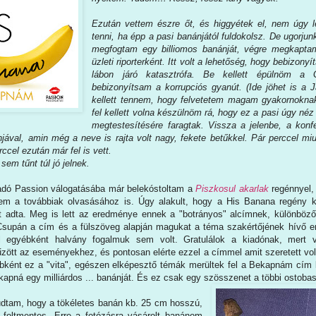
Ezután vettem észre őt, és higgyétek el, nem úgy l
tenni, ha épp a pasi banánjától fuldokolsz. De ugorju
megfogtam egy billiomos banánját, végre megkaptam
üzleti riporterként. Itt volt a lehetőség, hogy bebizon
lábon járó katasztrófa. Be kellett épülnöm a G
bebizonyítsam a korrupciós gyanút. (Ide jöhet is a
kellett tennem, hogy felvetetem magam gyakornokn
fel kellett volna készülnöm rá, hogy ez a pasi úgy néz 
megtestesítésére faragtak. Vissza a jelenbe, a konf
ával, amin még a neve is rajta volt nagy, fekete betűkkel. Pár perccel miu
rccel ezután már fel is vett.
em tűnt túl jó jelnek.
dó Passion válogatásába már belekóstoltam a
Piszkosul akarlak
regénnyel,
m a továbbiak olvasásához is. Úgy alakult, hogy a His Banana regény ke
adta. Meg is lett az eredménye ennek a "botrányos" alcímnek, különböző
Csupán a cím és a fülszöveg alapján magukat a téma szakértőjének hívő 
ről egyébként halvány fogalmuk sem volt. Gratulálok a kiadónak, mert 
ött az eseményekhez, és pontosan elérte ezzel a címmel amit szeretett volna
bként ez a "vita", egészen elképesztő témák merültek fel a Bekapnám cím ka
ekapná egy milliárdos ... banánját. És ez csak egy szösszenet a többi ostobas
dtam, hogy a tökéletes banán kb. 25 cm hosszú,
, foltmentes. Erre a fotózásra vásárolt banánom