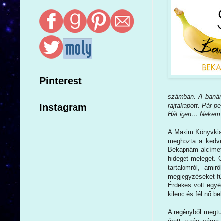
Pinterest
számban. A banánj
rajtakapott. Pár pe
Instagram
Hát igen… Nekem s
A Maxim Könyvkia
meghozta a kedve
Bekapnám alcímet 
hideget meleget. 
tartalomról, ami
megjegyzéseket fűz
Érdekes volt egyé
kilenc és fél nő b
A regényből megtu
érett, szép sárga