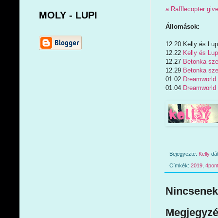
a Rafflecopter gi
MOLY - LUPI
Állomások:
12.20 Kelly és Lu
12.22
Kelly és Lu
12.27
Betonka szer
12.29
Betonka szer
01.02
Dreamworld
01.04
Dreamworld
Bejegyezte:
Kelly
dá
Címkék:
2019
,
4pon
Nincsenek
Megjegyzé