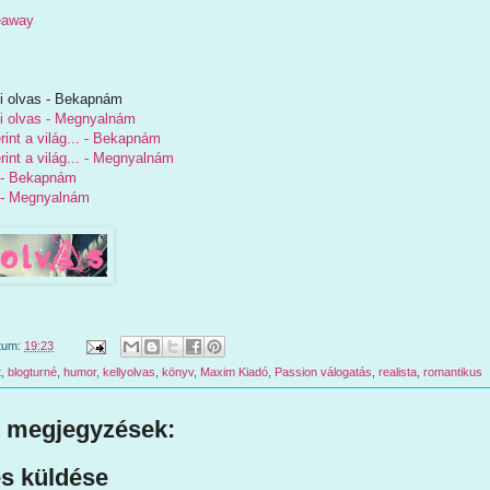
veaway
pi olvas - Bekapnám
pi olvas - Megnyalnám
int a világ... - Bekapnám
int a világ... - Megnyalnám
 - Bekapnám
 - Megnyalnám
tum:
19:23
t
,
blogturné
,
humor
,
kellyolvas
,
könyv
,
Maxim Kiadó
,
Passion válogatás
,
realista
,
romantikus
 megjegyzések:
s küldése