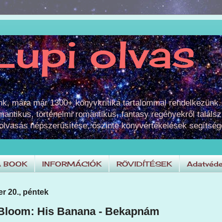
Lupi olvas
unk, mára már 1300+ könyvkritika tartalommal rendelkezünk.
omantikus, történelmi romantikus, fantasy regényekről találsz
 olvasás népszerűsítése, őszinte könyvértékelések segítség
A BOOK
INFORMÁCIÓK
RÖVIDÍTÉSEK
Adatvéde
r 20., péntek
Bloom: His Banana - Bekapnám