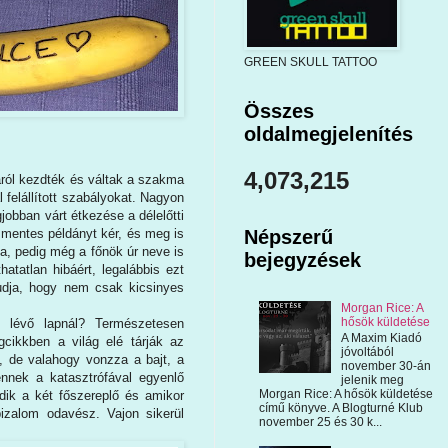
GREEN SKULL TATTOO
Összes
oldalmegjelenítés
4,073,215
láról kezdték és váltak a szakma
l felállított szabályokat. Nagyon
jobban várt étkezése a délelőtti
 mentes példányt kér, és meg is
Népszerű
a, pedig még a főnök úr neve is
bejegyzések
hatatlan hibáért, legalábbis ezt
udja, hogy nem csak kicsinyes
Morgan Rice: A
hősök küldetése
n lévő lapnál? Természetesen
A Maxim Kiadó
gcikkben a világ elé tárják az
jóvoltából
s, de valahogy vonzza a bajt, a
november 30-án
nnek a katasztrófával egyenlő
jelenik meg
Morgan Rice: A hősök küldetése
ik a két főszereplő és amikor
című könyve. A Blogturné Klub
izalom odavész. Vajon sikerül
november 25 és 30 k...