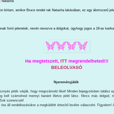
:
Natasha
n bírtam, amikor Bruce rendet rak Natasha lakásában, ez egy álomszerű jele
nak forró jelenetek, nevén nevezve a dolgokat, úgyhogy jogos a 18-as karika
Ha megtetszett,
ITT
megrendelheted!!!
BELEOLVASÓ
Nyereményjáték
znyés piték várják, hogy megszámold őket! Minden bejegyzésben találsz egy
 kell számolnod mennyi banánt illetve pitét látsz. Nincs más dolgod, mi
 Sok szerencsét!
óra áll rendelkezésükre a megküldött értesítő levélre válaszolni. Figyelem!