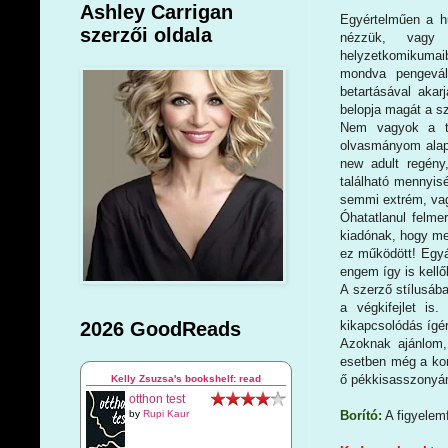
Ashley Carrigan
Egyértelműen a hu
szerzői oldala
nézzük, vagy 
helyzetkomikumai
mondva pengevál
betartásával akar
belopja magát a sz
Nem vagyok a té
olvasmányom alapj
new adult regény
található mennyisé
semmi extrém, v
Óhatatlanul felme
kiadónak, hogy me
ez működött! Egyá
engem így is kell
A szerző stílusába
a végkifejlet is
kikapcsolódás ígér
2026 GoodReads
Azoknak ajánlom,
esetben még a kom
ő pékkisasszonyán
Kelly Zsuzsa's bookshelf: read
otthon test
Borító:
A figyelemf
by
Rupi Kaur