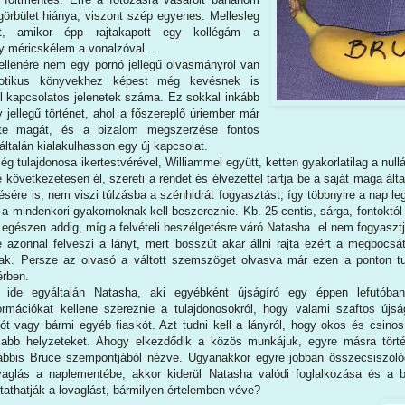
görbület hiánya, viszont szép egyenes. Mellesleg
t, amikor épp rajtakapott egy kollégám a
 méricskélem a vonalzóval...
ellenére nem egy pornó jellegű olvasmányról van
otikus könyvekhez képest még kevésnek is
 kapcsolatos jelenetek száma. Ez sokkal inkább
jellegű történet, ahol a főszereplő úriember már
te magát, és a bizalom megszerzése fontos
ltalán kialakulhasson egy új kapcsolat.
g tulajdonosa ikertestvérével, Williammel együtt, ketten gyakorlatilag a nul
e következetesen él, szereti a rendet és élvezettel tartja be a saját maga álta
ésére is, nem viszi túlzásba a szénhidrát fogyasztást, így többnyire a nap leg
a mindenkori gyakornoknak kell beszereznie. Kb. 25 centis, sárga, fontoktól
 egészen addig, míg a felvételi beszélgetésre váró Natasha el nem fogyasztj
e azonnal felveszi a lányt, mert bosszút akar állni rajta ezért a megbocsát
ak. Persze az olvasó a váltott szemszöget olvasva már ezen a ponton t
érben.
 ide egyáltalán Natasha, aki egyébként újságíró egy éppen lefutóba
ormációkat kellene szereznie a tulajdonosokról, hogy valami szaftos újsá
iót vagy bármi egyéb fiaskót. Azt tudni kell a lányról, hogy okos és csino
sabb helyzeteket. Ahogy elkezdődik a közös munkájuk, egyre másra törté
ábbis Bruce szempontjából nézve. Ugyanakkor egyre jobban összecsiszolód
vaglás a naplementébe, akkor kiderül Natasha valódi foglalkozása és a b
ytathatják a lovaglást, bármilyen értelemben véve?