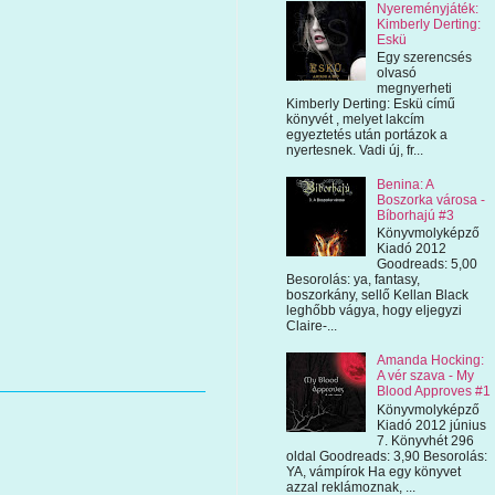
Nyereményjáték:
Kimberly Derting:
Eskü
Egy szerencsés
olvasó
megnyerheti
Kimberly Derting: Eskü című
könyvét , melyet lakcím
egyeztetés után portázok a
nyertesnek. Vadi új, fr...
Benina: A
Boszorka városa -
Bíborhajú #3
Könyvmolyképző
Kiadó 2012
Goodreads: 5,00
Besorolás: ya, fantasy,
boszorkány, sellő Kellan Black
leghőbb vágya, hogy eljegyzi
Claire-...
Amanda Hocking:
A vér szava - My
Blood Approves #1
Könyvmolyképző
Kiadó 2012 június
7. Könyvhét 296
oldal Goodreads: 3,90 Besorolás:
YA, vámpírok Ha egy könyvet
azzal reklámoznak, ...