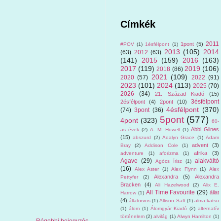
Címkék
2011
1pont
(5)
#POV
(1)
1ésfélpont
(1)
2013
(105)
2014
(63)
2012
(63)
(141)
2015
(159)
2016
(163)
2017
(119)
2019
(106)
2018
(86)
2021
(109)
2020
(57)
2022
(91)
2023
(101)
2024
(113)
2025
(70)
2026
(34)
21. Század Kiadó
(15)
3ésfélpont
2ésfélpont
(4)
2pont
(10)
4ésfélpont
(370)
(74)
3pont
(36)
5pont
(577)
4pont
(323)
60-
Abbi Glines
as évek
(2)
A. M. Howell
(1)
(15)
abszurd
(2)
Adalyn Grace
(1)
Adam
advent
(3)
Bray
(2)
Addison Cole
(1)
afrika
(3)
adventure
(1)
aforizma
(1)
Agave
(29)
alakváltó
Agócs Írisz
(1)
(16)
Alex Aster
(1)
Alex Flynn
(1)
Alex
Alexandra
(5)
Alexandra
Pettyfer
(2)
Bracken
(4)
Ali Hazelwood
(2)
Alix E.
All Time Favourite
(29)
állat
Harrow
(1)
(4)
állatorvos
(1)
Allison Saft
(1)
alma katsu
(1)
álom
(1)
Álomgyár Kiadó
(2)
alternatív
történelem
(2)
alvilág
(1)
Alwyn Hamilton
(1)