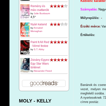
Kedvenc karakter
Remény és
Szárnyalás:
Nagyo
más csattanók
by
Julie Buxbaum
4,5*
Mélyrepülés:
-
Nyári kaland
Érzéki mérce:
Van
by
Annabel
Monaghan
Értékelés:
Paint It All Red
- Vérrel festve
by
S.T. Abby
Zsivány Egyes:
Egy Star Wars
történet
by
Alexander Freed
Banánok és cseres
vezet, melyen meg
megfelelő sorába.
A nyerteseknek 72 
MOLY - KELLY
címre postáz.