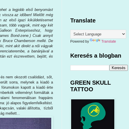
ehet a legjobb első benyomást
nk vissza az időben! Mielőtt még
Translate
 az első igazi kiküldetésemet
yítsam, több vagyok, mint egy két
alleon Enterpriseshoz, hogy
 James Bond-zene.) Csak annyit
ak Bruce Chamberson mellé. De
Powered by
Translate
ki, mint akit direkt a női vágyak
erenciaterembe, a banánjával a
Keresés a blogban
tán ezt észrevettem, bejött, és
 és nem okozott csalódást, sőt,
GREEN SKULL
rült sorra, melynek a kiadó a
 fórumokon kapott a kiadó érte
TATTOO
emberkék véleményt formáltak a
valami fenomenálisan frappáns
: jó alapos figyelemfelkeltést.
pcsán, valaki állította, tízből
ág mellett...