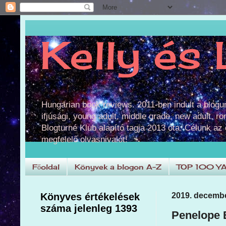
Kelly és 
Hungarian book reviews. 2011-ben indult a blog
ifjúsági, young adult, middle grade, new adult, r
Blogturné Klub alapító tagja 2013 óta. Célunk az
megfelelő olvasnivalót!
Főoldal
Könyvek a blogon A-Z
TOP 100 Y
Könyves értékelések
2019. decembe
száma jelenleg 1393
Penelope 