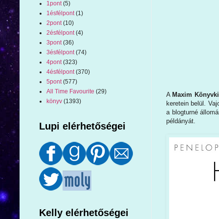
1pont
(5)
1ésfélpont
(1)
2pont
(10)
2ésfélpont
(4)
3pont
(36)
3ésfélpont
(74)
4pont
(323)
4ésfélpont
(370)
5pont
(577)
All Time Favourite
(29)
A
Maxim Könyvk
könyv
(1393)
keretein belül. Va
a blogturné állom
példányát.
Lupi elérhetőségei
Kelly elérhetőségei