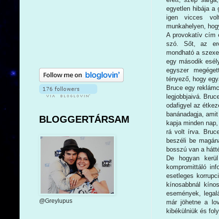
egyetlen hibája a 
igen vicces vol
munkahelyen, hogy
A provokatív cím 
szó. Sőt, az er
mondható a szexel
egy második esély 
egyszer megéget
tényező, hogy egyá
Bruce egy reklámcé
legjobbjaivá. Bruc
odafigyel az étkez
banánadagja, amit 
BLOGGERTÁRSAM
kapja minden nap,
rá volt írva. Bruc
beszéli be magán
bosszú van a hátt
De hogyan kerül
kompromittáló inf
esetleges korrupc
kínosabbnál kíno
események, legal
@Greylupus
már jöhetne a lo
kibékülniük és fol