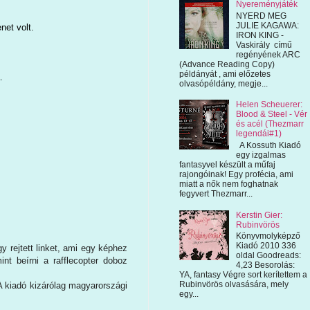
Nyereményjáték
NYERD MEG
JULIE KAGAWA:
net volt.
IRON KING -
Vaskirály című
regényének ARC
(Advance Reading Copy)
példányát , ami előzetes
.
olvasópéldány, megje...
Helen Scheuerer:
Blood & Steel - Vér
és acél (Thezmarr
legendái#1)
A Kossuth Kiadó
egy izgalmas
fantasyvel készült a műfaj
rajongóinak! Egy profécia, ami
miatt a nők nem foghatnak
fegyvert Thezmarr...
Kerstin Gier:
Rubinvörös
Könyvmolyképző
Kiadó 2010 336
 rejtett linket, ami egy képhez
oldal Goodreads:
nt beírni a rafflecopter doboz
4,23 Besorolás:
YA, fantasy Végre sort kerítettem a
Rubinvörös olvasására, mely
 A kiadó kizárólag magyarországi
egy...