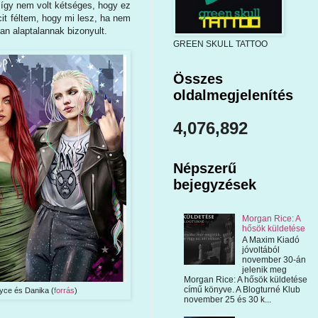
 így nem volt kétséges, hogy ez
cit féltem, hogy mi lesz, ha nem
ban alaptalannak bizonyult.
GREEN SKULL TATTOO
Összes
oldalmegjelenítés
4,076,892
Népszerű
bejegyzések
Morgan Rice: A
hősök küldetése
A Maxim Kiadó
jóvoltából
november 30-án
jelenik meg
Morgan Rice: A hősök küldetése
című könyve. A Blogturné Klub
yce és Danika (
forrás
)
november 25 és 30 k...