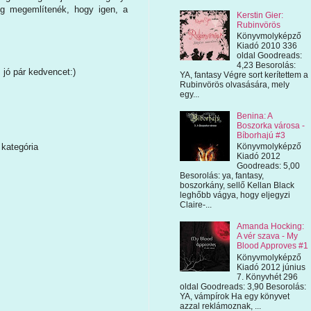
g megemlítenék, hogy igen, a
Kerstin Gier:
Rubinvörös
Könyvmolyképző
Kiadó 2010 336
oldal Goodreads:
4,23 Besorolás:
 jó pár kedvencet:)
YA, fantasy Végre sort kerítettem a
Rubinvörös olvasására, mely
egy...
Benina: A
Boszorka városa -
Bíborhajú #3
kategória
Könyvmolyképző
Kiadó 2012
Goodreads: 5,00
Besorolás: ya, fantasy,
boszorkány, sellő Kellan Black
leghőbb vágya, hogy eljegyzi
Claire-...
Amanda Hocking:
A vér szava - My
Blood Approves #1
Könyvmolyképző
Kiadó 2012 június
7. Könyvhét 296
oldal Goodreads: 3,90 Besorolás:
YA, vámpírok Ha egy könyvet
azzal reklámoznak, ...