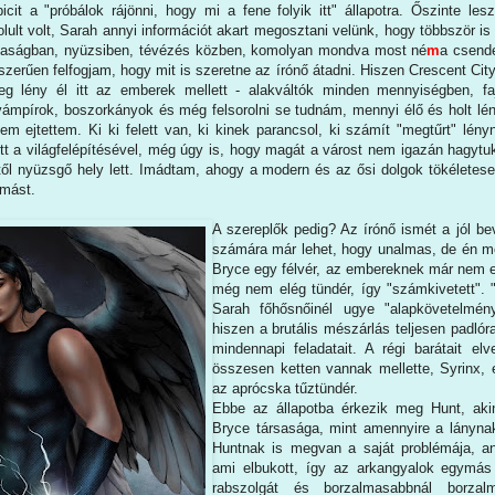
icit a "próbálok rájönni, hogy mi a fene folyik itt" állapotra. Őszinte les
lult volt, Sarah annyi információt akart megosztani velünk, hogy többször is 
rsaságban, nyüzsiben, tévézés közben, komolyan mondva most né
m
a csend
szerűen felfogjam, hogy mit is szeretne az írónő átadni. Hiszen Crescent Ci
eg lény él itt az emberek mellett - alakváltók minden mennyiségben, fa
 vámpírok, boszorkányok és még felsorolni se tudnám, mennyi élő és holt lé
sem ejtettem. Ki ki felett van, ki kinek parancsol, ki számít "megtűrt" lén
tt a világfelépítésével, még úgy is, hogy magát a várost nem igazán hagytuk
ttől nyüzsgő hely lett. Imádtam, ahogy a modern és az ősi dolgok tökélete
ymást.
A szereplők pedig? Az írónő ismét a jól b
számára már lehet, hogy unalmas, de én 
Bryce egy félvér, az embereknek már nem e
még nem elég tündér, így "számkivetett".
Sarah főhősnőinél ugye "alapkövetelmény"
hiszen a brutális mészárlás teljesen padlóra
mindennapi feladatait. A régi barátait el
összesen ketten vannak mellette, Syrinx,
az aprócska tűztündér.
Ebbe az állapotba érkezik meg Hunt, akin
Bryce társasága, mint amennyire a lányna
Huntnak is megvan a saját problémája, an
ami elbukott, így az arkangyalok egymás 
rabszolgát és borzalmasabbnál borzalm