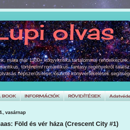
Lupi olvas
unk, mára már 1300+ könyvkritika tartalommal rendelkezünk.
omantikus, történelmi romantikus, fantasy regényekről találsz
 olvasás népszerűsítése, őszinte könyvértékelések segítség
A BOOK
INFORMÁCIÓK
RÖVIDÍTÉSEK
Adatvéde
4., vasárnap
aas: Föld és vér háza (Crescent City #1)