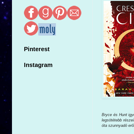
Pinterest
Instagram
Bryce és Hunt igye
legsötétebb része
óta szunnyadó er