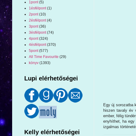
1pont
(5)
1ésfélpont
(1)
2pont
(10)
2ésfélpont
(4)
3pont
(36)
3ésfélpont
(74)
4pont
(324)
4ésfélpont
(370)
5pont
(577)
All Time Favourite
(29)
könyv
(1393)
Lupi elérhetőségei
Egy új sorozatba 
hiszen tavaly év 
ember, félig tündé
enyhíthet, ha egy
izgalmas történetér
Kelly elérhetőségei