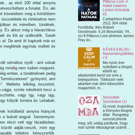
Pittacus Lore: A
zek.. az első 100 oldal annyira
Hatok hatalma -
elveszítettem a fonalat. Én, aki
Lórieni Krónikák
et követeltem meg a körülöttem
#2
Cartaphilus Kiadó
ty összetétele és történelme nem
2011 304 oldal
jtában és méretben, tündérek,
Fordította: Illés Róbert
ny. És akkor még a hierarchikus
Goodreads: 4,16 Besorolás: YA,
ynek és kik az uralkodók. Sarah
sci-fi Pittacus Lore álnéven James
Frey és...
 el. De amit itt kaptunk már ez
sen megfértek egymás mellett és
8 ÉVES A BLOG -
Nyereményjátékka
l !!!
evált sémához nyúlt - ami sokak
Ma nyolc éve
nyitottam a blogot,
még mind
i
g nem tudom megunni.
ebből az
lég ember, a tündéreknek pedig
alkalomból kerül sor erre a
 "Természetesen" gyönyörű, ami
bejegyzésre. Többször neki
akartam már állni kibeszélni
. Mellette lelkileg összetört,
magamból, m...
 vágja, szinte robotként teszi a
veszítette, vagy így, vagy úgy,
Sorozatok
 egy kölyök kiméra és Lehabah,
Szombaton (1)
Új rovat, inspirálva
a Könyves blogok
ek körülbelül annyira hiányzik
által. Rengeteg
k a bukott angyal. Semennyire.
sorozat jelenik
no részt vett egy lázadásban,
meg, sőt, odáig jutottunk, hogy
között adják-veszik, mint egy
már szinte ritkaságnak számít ...
asabb tettekre kényszerítik.