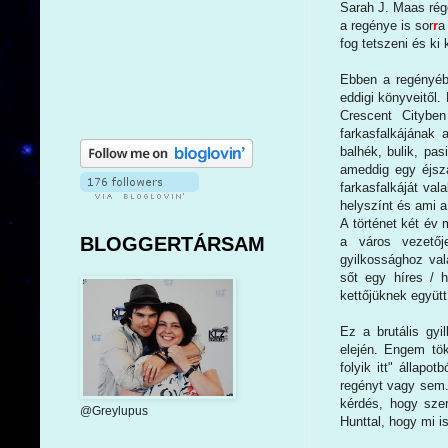
Sarah J. Maas rég
a regénye is sor
r
a
fog tetszeni és ki
Ebben a regényébe
eddigi könyveitől.
Crescent Cityben
farkasfalkájának 
balhék, bulik, pa
ameddig egy éjsz
farkasfalkáját val
helyszínt és ami a
A történet két év 
BLOGGERTÁRSAM
a város vezetőj
gyilkossághoz va
sőt egy híres / 
kettőjüknek együtt
Ez a brutális gyi
elején. Engem tök
folyik itt" állap
regényt vagy sem
kérdés, hogy szer
@Greylupus
Hunttal, hogy mi is