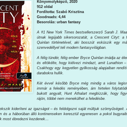
Könyvmolyképző, 2020
912 oldal
Fordította: Szabó Krisztina
Goodreads: 4,44
Besorolás: urban fantasy
A ​#1 New York Times bestsellerszerző Sarah J. Maas
útnak legújabb sikersorozatát, a Crescent Cityt: a 
Quinlan történetével, aki bosszút esküszik egy mág
szenvedéllyel teli modern fantasyvilágban.
A félig tündér, félig ember Bryce Quinlan imádja az élet
és eltökélte, hogy kiélvezi mindazt, amit Lunathion –
Csakhogy egy kegyetlen gyilkosság alapjaiban rendít
darabokra hullik.
Két évvel később Bryce még mindig a város legisme
immár a feledés reményében, ám hirtelen folytatód
bukott angyalt, Hunt Athalart megbízzák, hogy figy
rájön, többé nem menekülhet a feledésbe.
kszik kideríteni az igazságot – és feldolgozni saját múltjuk szörnyűségeit.
in és a háborúban álló kontinenseken keresztül egyenesen a pokol bugyrai
ők most ébredezni kezdenek…