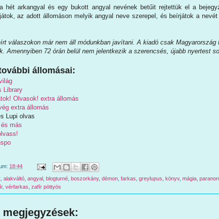
a hét arkangyal és egy bukott angyal nevének betűit rejtettük el a bejeg
ljátok, az adott állomáson melyik angyal neve szerepel, és beírjátok a nevé
eírt válaszokon már nem áll módunkban javítani. A kiadó csak Magyarország t
ük. Amennyiben 72 órán belül nem jelentkezik a szerencsés, újabb nyertest so
további állomásai:
ilág
s Library
tok! Olvasok! extra állomás
ég extra állomás
és Lupi olvas
 és más
lvass!
nspo
tum:
18:44
t
,
alakváltó
,
angyal
,
blogturné
,
boszorkány
,
démon
,
farkas
,
greylupus
,
könyv
,
mágia
,
paranor
r
,
vérfarkas
,
zafír pöttyös
 megjegyzések: