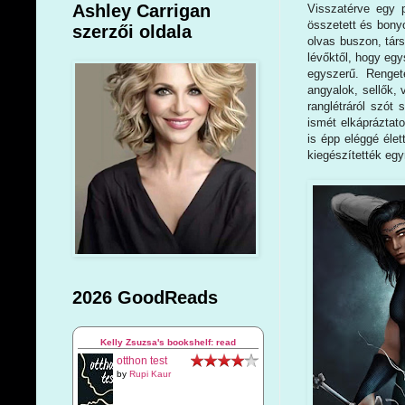
Ashley Carrigan
Visszatérve egy p
összetett és bonyo
szerzői oldala
olvas buszon, tá
lévőktől, hogy egy
egyszerű. Renget
angyalok, sellők,
ranglétráról szót 
ismét elkápráztato
is épp eléggé éle
kiegészítették eg
2026 GoodReads
Kelly Zsuzsa's bookshelf: read
otthon test
by
Rupi Kaur