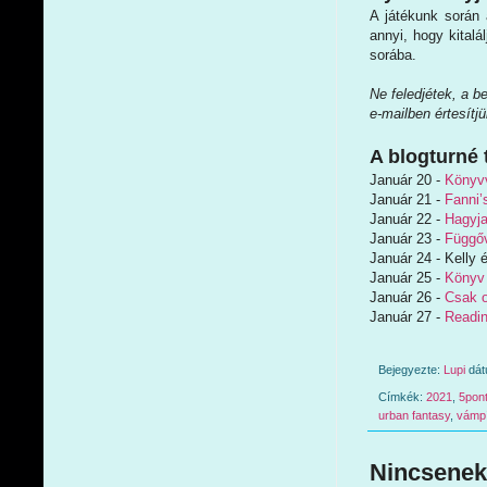
A játékunk során 
annyi, hogy kitalá
sorába.
Ne feledjétek, a b
e-mailben értesítj
A blogturné 
Január 20 -
Könyvv
Január 21 -
Fanni’
Január 22 -
Hagyja
Január 23 -
Függőv
Január 24 - Kelly 
Január 25 -
Könyv
Január 26 -
Csak o
Január 27 -
Readi
Bejegyezte:
Lupi
dá
Címkék:
2021
,
5pon
urban fantasy
,
vámpí
Nincsenek