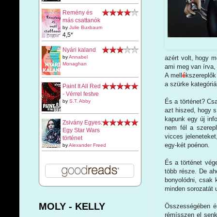
Remény és
más csattanók
by
Julie Buxbaum
4,5*
Nyári kaland
by
Annabel
azért volt, hogy m
Monaghan
ami meg van írva, 
A mell
é
kszereplők
a szürke kategóriá
Paint It All Red
- Vérrel festve
És a történet? Csa
by
S.T. Abby
azt hiszed, hogy s
kapunk egy új inf
Zsivány Egyes:
nem fél a szerepl
Egy Star Wars
vicces jeleneteke
történet
egy-két poénon.
by
Alexander Freed
És a történet vég
több része. De ah
bonyolódni, csak 
minden sorozatát u
MOLY - KELLY
Összességében én 
rémísszen el senki