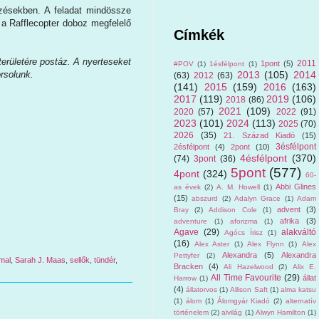
yzésekben. A feladat mindössze
t a Rafflecopter doboz megfelelő
Címkék
erületére postáz. A nyerteseket
2011
1pont
(5)
#POV
(1)
1ésfélpont
(1)
2013
(105)
2014
rsolunk.
(63)
2012
(63)
(141)
2015
(159)
2016
(163)
2017
(119)
2019
(106)
2018
(86)
2021
(109)
2020
(57)
2022
(91)
2023
(101)
2024
(113)
2025
(70)
2026
(35)
21. Század Kiadó
(15)
3ésfélpont
2ésfélpont
(4)
2pont
(10)
4ésfélpont
(370)
(74)
3pont
(36)
5pont
(577)
4pont
(324)
60-
Abbi Glines
as évek
(2)
A. M. Howell
(1)
(15)
abszurd
(2)
Adalyn Grace
(1)
Adam
advent
(3)
Bray
(2)
Addison Cole
(1)
afrika
(3)
adventure
(1)
aforizma
(1)
Agave
(29)
alakváltó
Agócs Írisz
(1)
(16)
Alex Aster
(1)
Alex Flynn
(1)
Alex
Alexandra
(5)
Alexandra
Pettyfer
(2)
mal
,
Sarah J. Maas
,
sellők
,
tündér
,
Bracken
(4)
Ali Hazelwood
(2)
Alix E.
All Time Favourite
(29)
állat
Harrow
(1)
(4)
állatorvos
(1)
Allison Saft
(1)
alma katsu
(1)
álom
(1)
Álomgyár Kiadó
(2)
alternatív
történelem
(2)
alvilág
(1)
Alwyn Hamilton
(1)