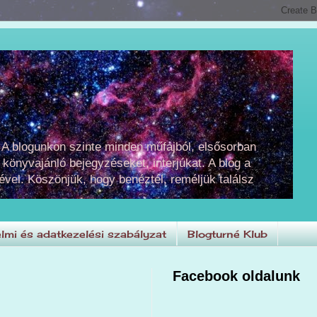
 A blogunkon szinte minden műfajból, elsősorban
 könyvajánló bejegyzéseket, interjúkat. A blog a
ével. Köszönjük, hogy benéztél, reméljük találsz
lmi és adatkezelési szabályzat
Blogturné Klub
Facebook oldalunk