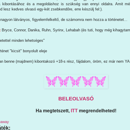
 kibontásához és a megoldáshoz is szükség van ennyi oldalra. Amit mé
lesz kedves olvasó egy-két zsebkendőre, erre készülj fel:).
nagyon látványos, figyelemfelkeltő, de számomra nem hozza a történetet...
:
Bryce, Connor, Danika, Ruhn, Syrinx, Lehabah (és tuti, hogy még kihagytam
etettel minden lehetséges"
rténet "kicsit" bonyolult eleje
an benne (majdnem) kibontakozó +18-s rész, fájdalom, öröm, ez már nem YA 
BELEOLVASÓ
Ha megtetszett,
ITT
megrendelheted!
veaway
ték: