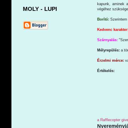
kapunk, aminek a
MOLY - LUPI
végéhez szükséged 
Borító:
Szerintem 
Kedvenc karakter
Szárnyalás:
"Szer
Mélyrepülés:
a tö
Érzelmi mérce:
v
Értékelés:
a Rafflecopter gi
Nyereményjá