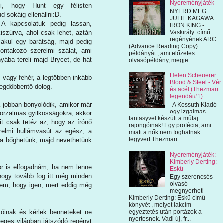
Nyereményjáték
eni, hogy Hunt egy félisten
NYERD MEG
d sokáig ellenállni:D.
JULIE KAGAWA:
 A kapcsolatuk pedig lassan,
IRON KING -
Vaskirály című
iszúrva, ahol csak lehet, aztán
regényének ARC
akul egy barátság, majd pedig
(Advance Reading Copy)
bontakozó szerelmi szálat, ami
példányát , ami előzetes
yába tereli majd Brycet, de hát
olvasópéldány, megje...
Helen Scheuerer:
 vagy fehér, a legtöbben inkább
Blood & Steel - Vér
megdöbbentő dolog.
és acél (Thezmarr
legendái#1)
a jobban bonyolódik, amikor már
A Kossuth Kiadó
egy izgalmas
 borzalmas gyilkosságokra, akkor
fantasyvel készült a műfaj
it csak tetéz az, hogy az írónő
rajongóinak! Egy profécia, ami
rzelmi hullámvasút az egész, a
miatt a nők nem foghatnak
fegyvert Thezmarr...
jra bőghetünk, majd nevethetünk
Nyereményjáték:
Kimberly Derting:
or is elfogadnám, ha nem lenne
Eskü
 hogy tovább fog itt még minden
Egy szerencsés
olvasó
ppem, hogy igen, mert eddig még
megnyerheti
Kimberly Derting: Eskü című
könyvét , melyet lakcím
egyeztetés után portázok a
sóinak és kérlek benneteket ne
nyertesnek. Vadi új, fr...
leges világban játszódó regényt