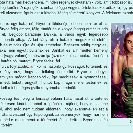
óta hatalmas kedvencem, minden regényét olvastam - volt, amit többször is,
 fog kerülni. A rajongók azonban eléggé vegyes értékeléseket adtak rá, így pi
 kell olvasnom így is ezt a kisebb "féltégla" méretű könyvet. A félelmem azon
n is egy fiatal nő, Bryce a főhősnője, ebben nem tér el az
 Bryce félig ember, félig tündér és a könyv (angol) címét is adó
 él. Legjobb barátnője Danika, a város egyik legerősebb
a leendő alfája. A két lány éli a fiatalok megszokott életét,
sik és mindez újra és újra ismételve. Egészen addig megy ez,
aka nem együtt buliznak és Danikát és a hírhedten kemény
aki (vagy valami) lemészárolja (szó szerint darabokra tépi) és a
 barátaiból maradt, Bryce fedezi fel.
múlva folytatódik,
a
mikor is hasonló gyilkosságok történnek és
e úgy érzi, hogy a lelkileg összetört Bryce mindegyik
lamilyen módon kapcsolódik, így megbízzák a nyomozással,
hírhedt bukott angyalt, Huntot kap maga mellé testőrnek és
 kell a lehetséges gyilkos nyomába eredniük...
lkosság (és főleg a leírása) valami hatalmasat üt a történet
életesen kirántott abból a "próbálok rájönni, hogy mi a fene
otból, ahol még nem tudtam eldönteni, hogy akarom-e én ezt a
. Utána viszont úgy felpörögnek az események, hogy már nem
etnéd-e megismerni a történetet és kideríteni Bryce-szal és
Br
 történt.