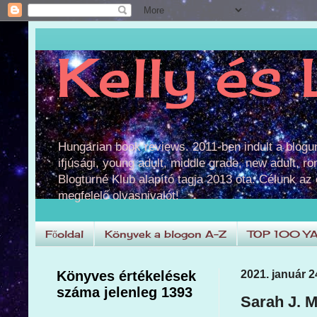
Kelly és 
Hungarian book reviews. 2011-ben indult a blog
ifjúsági, young adult, middle grade, new adult, r
Blogturné Klub alapító tagja 2013 óta. Célunk az
megfelelő olvasnivalót!
Főoldal
Könyvek a blogon A-Z
TOP 100 Y
Könyves értékelések
2021. január 2
száma jelenleg 1393
Sarah J. M