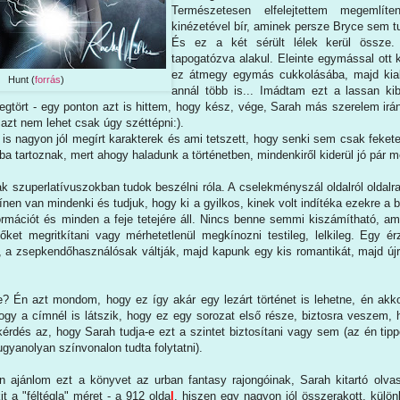
Természetesen elfelejtettem megemlít
kinézetével bír, aminek persze Bryce sem tu
És ez a két sérült lélek kerül össze.
tapogatózva alakul. Eleinte egymással ott k
ez átmegy egymás cukkolásába, majd kial
Hunt (
forrás
)
annál több is... Imádtam ezt a lassan ki
egtört - egy ponton azt is hittem, hogy kész, vége, Sarah más szerelem irán
azt nem lehet csak úgy széttépni:).
 is nagyon jól megírt karakterek és ami tetszett, hogy senki sem csak fekete
ba tartoznak, mert ahogy haladunk a történetben, mindenkiről kiderül jó pár 
k szuperlatívuszokban tudok beszélni róla. A cselekményszál oldalról oldalr
ínen van mindenki és tudjuk, hogy ki a gyilkos, kinek volt indítéka ezekre a
ormációt és minden a feje tetejére áll. Nincs benne semmi kiszámítható, am
őket megritkítani vagy mérhetetlenül megkínozni testileg, lelkileg. Egy é
t, a zsepkendőhasználósak váltják, majd kapunk egy kis romantikát, majd ú
e? Én azt mondom, hogy ez így akár egy lezárt történet is lehetne, én akk
ogy a címnél is látszik, hogy ez egy sorozat első része, biztosra veszem,
kérdés az, hogy Sarah tudja-e ezt a szintet biztosítani vagy sem (az én ti
gyanolyan színvonalon tudta folytatni).
ajánlom ezt a könyvet az urban fantasy rajongóinak, Sarah kitartó olva
t a "féltégla" méret - a 912 olda
l
, hiszen egy nagyon jól összerakott, külön