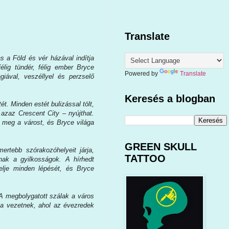
Translate
 a Föld és vér házával indítja
félig tündér, félig ember Bryce
Powered by
Translate
iával, veszéllyel és perzselő
Keresés a blogban
ét. Minden estét bulizással tölt,
 azaz Crescent City – nyújthat.
i meg a várost, és Bryce világa
GREEN SKULL
rtebb szórakozóhelyeit járja,
TATTOO
nak a gyilkosságok. A hírhedt
elje minden lépését, és Bryce
 A megbolygatott szálak a város
ba vezetnek, ahol az évezredek