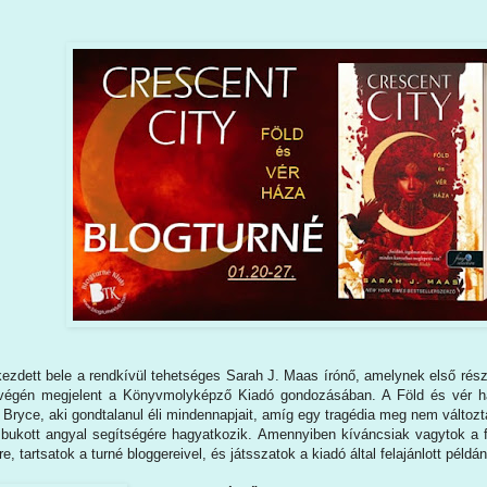
kezdett bele a rendkívül tehetséges Sarah J. Maas írónő, amelynek első rész
végén megjelent a Könyvmolyképző Kiadó gondozásában. A Föld és vér ház
r Bryce, aki gondtalanul éli mindennapjait, amíg egy tragédia meg nem változt
 bukott angyal segítségére hagyatkozik. Amennyiben kíváncsiak vagytok a f
e, tartsatok a turné bloggereivel, és játsszatok a kiadó által felajánlott példán