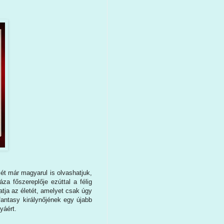
ét már magyarul is olvashatjuk,
a főszereplője ezúttal a félig
atja az életét, amelyet csak úgy
antasy királynőjének egy újabb
yáért.