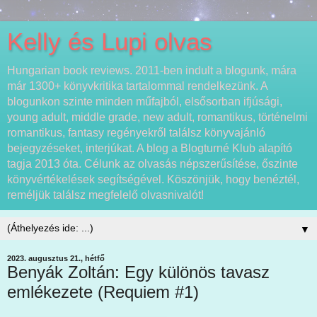
Kelly és Lupi olvas
Hungarian book reviews. 2011-ben indult a blogunk, mára
már 1300+ könyvkritika tartalommal rendelkezünk. A
blogunkon szinte minden műfajból, elsősorban ifjúsági,
young adult, middle grade, new adult, romantikus, történelmi
romantikus, fantasy regényekről találsz könyvajánló
bejegyzéseket, interjúkat. A blog a Blogturné Klub alapító
tagja 2013 óta. Célunk az olvasás népszerűsítése, őszinte
könyvértékelések segítségével. Köszönjük, hogy benéztél,
reméljük találsz megfelelő olvasnivalót!
▼
2023. augusztus 21., hétfő
Benyák Zoltán: Egy ​különös tavasz
emlékezete (Requiem #1)