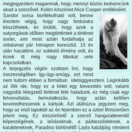
megjegyeztem magamnak, hogy mennyi közös kedvencünk
akad a szerzővel. Külön köszönet Alice Cooper említéséért.
Sandor sorsa borítékolható volt, benne
éreztem végig, hogy nagy fordulatra
készülhetek, és örülök, hogy azok a
sutyorgások időben megtörténtek a történet
során, ami most aztán furdalhatja az
oldalamat pár hónapon keresztül. 15 év
után hazatérni, ez sokkoló élmény volt, és
érzek itt még nagy titkokat vele
kapcsolatban.
A bejegyzés végén szoktam írni, hogy
összességében így-úgy-amúgy, ezt most
nem tudom ebben a formában idebiggyeszteni. Leginkább
az illik ide, hogy ez a kötet egy bevezetés volt, valami
nagyobb lélegzetű történet felé haladunk, ez még csak egy
felvonultatás, bemutatkozás, hogy aztán kellően
keveredhessenek a kártyák. Azt aláhúzva jegyzem meg,
hogy az első lapoktól az én fejemben ez a sztori filmszerűen
jelent meg. Ez köszönhető a szerző hangulatteremtő
képességének, a leírásoknak, a párbeszédeknek, a
karaktereknek, Paradiso börtönétől Layla kabátjáig mindent