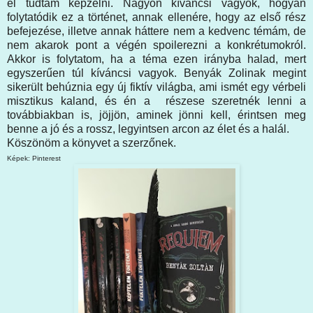
el tudtam képzelni. Nagyon kíváncsi vagyok, hogyan
folytatódik ez a történet, annak ellenére, hogy az első rész
befejezése, illetve annak háttere nem a kedvenc témám, de
nem akarok pont a végén spoilerezni a konkrétumokról.
Akkor is folytatom, ha a téma ezen irányba halad, mert
egyszerűen túl kíváncsi vagyok. Benyák Zolinak megint
sikerült behúznia egy új fiktív világba, ami ismét egy vérbeli
misztikus kaland, és én a részese szeretnék lenni a
továbbiakban is, jöjjön, aminek jönni kell, érintsen meg
benne a jó és a rossz, legyintsen arcon az élet és a halál.
Köszönöm a könyvet a szerzőnek.
Képek: Pinterest