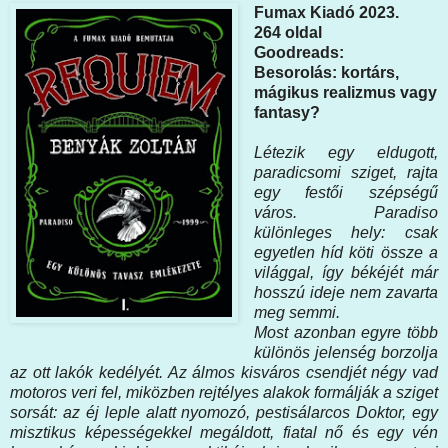
Fumax Kiadó 2023.
264 oldal
Goodreads:
Besorolás: kortárs,
mágikus realizmus vagy
fantasy?
Létezik egy eldugott,
paradicsomi sziget, rajta
egy festői szépségű
város. Paradiso
különleges hely: csak
egyetlen híd köti össze a
világgal, így békéjét már
hosszú ideje nem zavarta
meg semmi.
Most azonban egyre több
különös jelenség borzolja
az ott lakók kedélyét. Az álmos kisváros csendjét négy vad
motoros veri fel, miközben rejtélyes alakok formálják a sziget
sorsát: az éj leple alatt nyomozó, pestisálarcos Doktor, egy
misztikus képességekkel megáldott, fiatal nő és egy vén