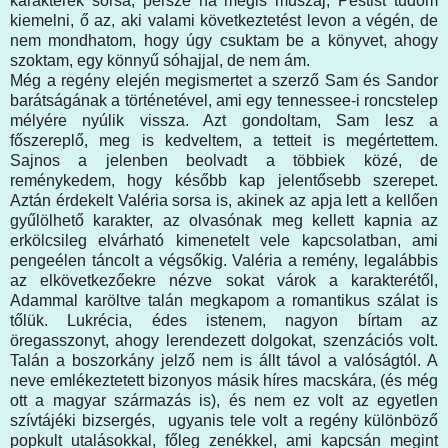
karakterek sorsa, persze ha mégis muszáj, Pestist tudom
kiemelni, ő az, aki valami következtetést levon a végén, de
nem mondhatom, hogy úgy csuktam be a könyvet, ahogy
szoktam, egy könnyű sóhajjal, de nem ám.
Még a regény elején megismertet a szerző Sam és Sandor
barátságának a történetével, ami egy tennessee-i roncstelep
mélyére nyúlik vissza. Azt gondoltam, Sam lesz a
főszereplő, meg is kedveltem, a tetteit is megértettem.
Sajnos a jelenben beolvadt a többiek közé, de
reménykedem, hogy később kap jelentősebb szerepet.
Aztán érdekelt Valéria sorsa is, akinek az apja lett a kellően
gyűlölhető karakter, az olvasónak meg kellett kapnia az
erkölcsileg elvárható kimenetelt vele kapcsolatban, ami
pengeélen táncolt a végsőkig. Valéria a remény, legalábbis
az elkövetkezőekre nézve sokat várok a karakterétől,
Adammal karöltve talán megkapom a romantikus szálat is
tőlük. Lukrécia, édes istenem, nagyon bírtam az
öregasszonyt, ahogy lerendezett dolgokat, szenzációs volt.
Talán a boszorkány jelző nem is állt távol a valóságtól. A
neve emlékeztetett bizonyos másik híres macskára, (és még
ott a magyar származás is), és nem ez volt az egyetlen
szívtájéki bizsergés, ugyanis tele volt a regény különböző
popkult utalásokkal, főleg zenékkel, ami kapcsán megint