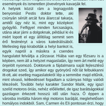
események és ismeretlen jövevények kavarják fel.
A helyiek közül rám a legnagyobb
benyomást Pestis doktor tette, aki
csúnyán sérült arcát fura álarccal takarja,
amitől úgy néz ki, mint egy középkori
gyógyító. Felfigyel minden furcsaságra,
utána akar járni a dolgoknak, például ki és
miért lopott el egy állítólag semmit sem
érő festményt a város katedrálisából.
Mellesleg épp kirabolták a helyi bankot is,
egyik napról a másikra a csendes
hangulatot felváltja a zűrzavar. Hiába van egy főzsaru is a
képben, nem áll a helyzet magaslatán, így nem árt mellé egy
önjelölt nyomozó. Doktorunk a fájdalmaira saját fejlesztésű
drogokat szed, így amikor egy gyönyörű nőt lát felbukkanni
itt-ott, aki esetleg magaslatokról lép a semmibe majd eltűnik,
mint olvasó, kétkedéssel fogadtam a szárnyas hölgy valódi
létezését. További helyi karakter Sandor Malik, egy igazi
szelíd motoros óriás, nehéz előélettel, de igaz barátságokkal
gazdagon érkezett hosszú idő után haza. Ő éppen a
városba invitálta három régi motoros barátját, meglehetősen
homályos indokból. Sam, Carmen és Eli pontosan érzi, hogy