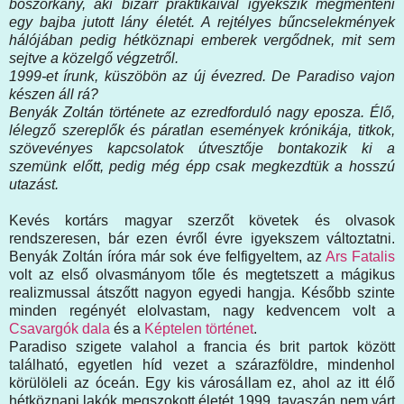
boszorkány, aki bizarr praktikáival igyekszik megmenteni
egy bajba jutott lány életét. A rejtélyes bűncselekmények
hálójában pedig hétköznapi emberek vergődnek, mit sem
sejtve a közelgő végzetről.
1999-et írunk, küszöbön az új évezred. De Paradiso vajon
készen áll rá?
Benyák Zoltán története az ezredforduló nagy eposza. Élő,
lélegző szereplők és páratlan események krónikája, titkok,
szövevényes kapcsolatok útvesztője bontakozik ki a
szemünk előtt, pedig még épp csak megkezdtük a hosszú
utazást.
Kevés kortárs magyar szerzőt követek és olvasok
rendszeresen, bár ezen évről évre igyekszem változtatni.
Benyák Zoltán íróra már sok éve felfigyeltem, az
Ars Fatalis
volt az első olvasmányom tőle és megtetszett a mágikus
realizmussal átszőtt nagyon egyedi hangja. Később szinte
minden regényét elolvastam, nagy kedvencem volt a
Csavargók dala
és a
Képtelen történet
.
Paradiso szigete valahol a francia és brit partok között
található, egyetlen híd vezet a szárazföldre, mindenhol
körülöleli az óceán. Egy kis városállam ez, ahol az itt élő
hétköznapi lakók megszokott életét 1999 tavaszán nem várt