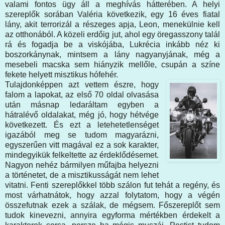
valami fontos ügy áll a meghívás hátterében. A helyi
szereplők sorában Valéria következik, egy 16 éves fiatal
lány, akit terrorizál a részeges apja, Leon, menekülnie kell
az otthonából. A közeli erdőig jut, ahol egy öregasszony talál
rá és fogadja be a viskójába, Lukrécia inkább néz ki
boszorkánynak, mintsem a lány nagyanyjának, még a
mesebeli macska sem hiányzik mellőle, csupán a színe
fekete helyett misztikus hófehér.
Tulajdonképpen azt vettem észre, hogy
falom a lapokat, az első 70 oldal olvasása
után másnap ledaráltam egyben a
hátralévő oldalakat, még jó, hogy hétvége
következett. És ezt a letehetetlenséget
igazából meg se tudom magyarázni,
egyszerűen vitt magával ez a sok karakter,
mindegyikük felkeltette az érdeklődésemet.
Nagyon nehéz bármilyen műfajba helyezni
a történetet, de a misztikusságát nem lehet
vitatni. Fenti szereplőkkel több szálon fut tehát a regény, és
most várhatnátok, hogy azzal folytatom, hogy a végén
összefutnak ezek a szálak, de mégsem. Főszereplőt sem
tudok kinevezni, annyira egyforma mértékben érdekelt a