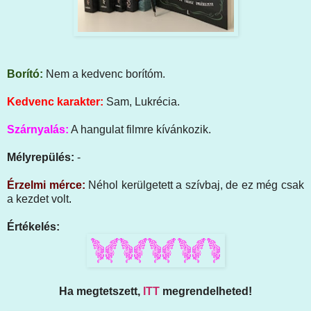
Borító:
Nem a kedvenc borítóm.
Kedvenc karakter:
Sam, Lukrécia.
Szárnyalás:
A hangulat filmre kívánkozik.
Mélyrepülés:
-
Érzelmi mérce:
Néhol kerülgetett a szívbaj, de ez még csak
a kezdet volt
.
Értékelés:
Ha megtetszett,
ITT
megrendelheted!